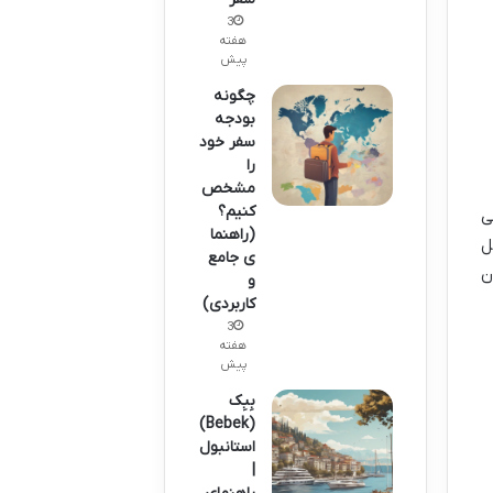
3
هفته
پیش
چگونه
بودجه
سفر خود
را
مشخص
کنیم؟
ی
(راهنما
ل
ی جامع
ن
و
کاربردی)
3
هفته
پیش
بِبِک
(Bebek)
استانبول
|