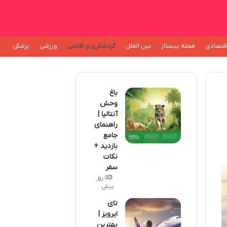
قتصادی
مجله پیشتاز
بین الملل
گردشگری و اقامتی
ورزشی
پزشکی
باغ
وحش
آنتالیا |
راهنمای
جامع
بازدید +
نکات
سفر
5 روز
پیش
تای
ایرویز |
بهترین