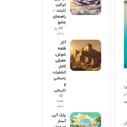
ایرلاین
تایلند –
راهنمای
جامع
6 روز
پیش
آثار
قلعه
شوش:
معرفی
کامل
کشفیات
باستانی
و
ن
تاریخی
ر
1
ی
هفته
پیش
پارک آبی
آبسار
ول