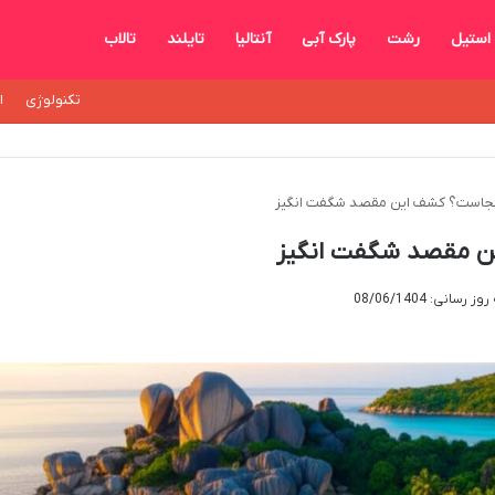
استیل
رشت
پارک آبی
آنتالیا
تایلند
تالاب
تکنولوژی
ا
کجاست؟ کشف این مقصد شگفت انگیز
ن مقصد شگفت انگیز
رسانی: 08/06/1404