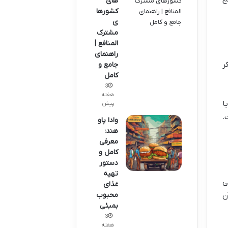
های
کشورها
ی
مشترک
المنافع |
راهنمای
کر
جامع و
کامل
3
هفته
ا
پیش
.
وادا پاو
هند:
معرفی
کامل و
دستور
تهیه
ی
غذای
ن
محبوب
بمبئی
3
هفته