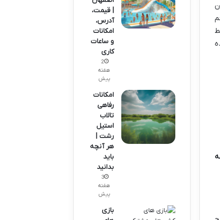
اصفهان
ن
| قیمت،
م
آدرس،
ط
امکانات
و ساعات
ه
کاری
2
هفته
پیش
امکانات
رفاهی
تالاب
استیل
رشت |
هر آنچه
ه
باید
بدانید
3
هفته
پیش
بازی
ج