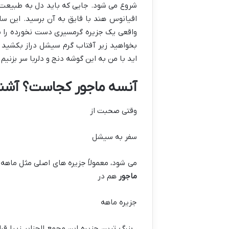
شروع می شود. جایی که باید دل به طبیعت ب
اقیانوس هند با قایق به آن برسید. این 
واقعی یک جزیره گرمسیری دست نخورده را ب
بخواهید زیر آفتاب گرم سیشل دراز بکشید و
اید با من به این گوشه دنج و دلربا سر بزنی
آنسه ماجور کجاست؟ آشنا
وقتی صحبت از
سفر به سیشل
می شود، معمولاً جزیره های اصلی مثل ماهه (Mahe)، پراسلین (Praslin) و لادیگ (La Digue) به ذهنمان می آی
ماجور
هم در
جزیره ماهه
، بزرگ ترین جزیره این مجمع الجزایر زیبا ق