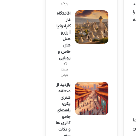
د
پیش
ا
اقامتگاه
ه
غار
کاپادوکیا
| رزرو
هتل
های
خاص و
رویایی
3
هفته
پیش
بازدید از
منطقه
هنری
پکن:
راهنمای
جامع
ا
گالری ها
ن
و نکات
سفر