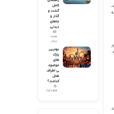
راهنمای
کامل
،
گشت و
ه
گذار و
جاهای
دیدنی
4
هفته
پیش
ر
بهترین
.
پارک
های
موضوع
ی اطراف
هتل
کدامند؟
07/10/1404
د