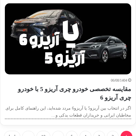
06/08/1404
مقایسه تخصصی خودرو چری آریزو 5 با خودرو
چری آریزو 6
اگر در انتخاب بین آریزو5 یا آریزو6 مردد شده‌اید، این راهنمای کامل برای
مخاطبان ایرانی و خریداران قطعات یدکی و…