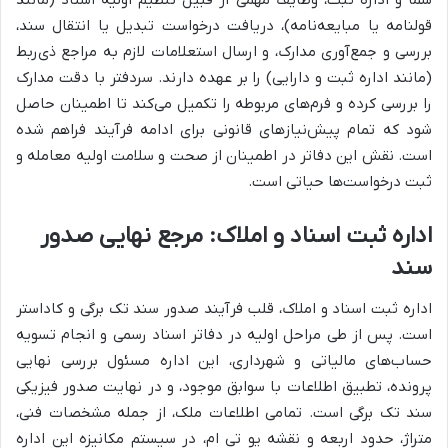
شما و اداره ثبت، وظایف مهمی از قبیل تنظیم اولیه اسناد (مانند
قولنامه یا مبایعه‌نامه)، دریافت درخواست تبدیل یا انتقال سند،
بررسی و جمع‌آوری مدارک، و ارسال استعلامات لازم به مراجع ذی‌ربط
(مانند اداره ثبت و دارایی) را بر عهده دارند. سردفتر با دقت مدارک
را بررسی کرده و فرم‌های مربوطه را تکمیل می‌کند تا اطمینان حاصل
شود که تمام پیش‌نیازهای قانونی برای ادامه فرآیند فراهم شده
است. نقش این دفاتر در اطمینان از صحت و سلامت اولیه معامله و
ثبت درخواست‌ها حیاتی است.
اداره ثبت اسناد و املاک: مرجع نهایی صدور
سند
اداره ثبت اسناد و املاک، قلب فرآیند صدور سند تک برگی و کاداستر
است. پس از طی مراحل اولیه در دفاتر اسناد رسمی و انجام تسویه
حساب‌های مالیاتی و شهرداری، این اداره مسئول بررسی نهایی
پرونده، تطبیق اطلاعات با سوابق موجود، و در نهایت صدور فیزیکی
سند تک برگی است. تمامی اطلاعات ملک، از جمله مشخصات فنی،
متراژ، حدود اربعه و نقشه یو تی ام، در سیستم مکانیزه این اداره