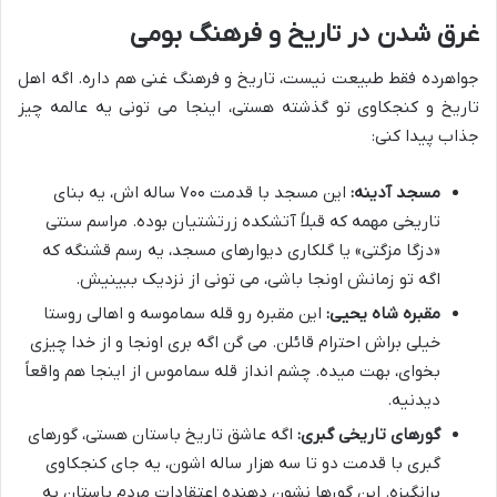
غرق شدن در تاریخ و فرهنگ بومی
جواهرده فقط طبیعت نیست، تاریخ و فرهنگ غنی هم داره. اگه اهل
تاریخ و کنجکاوی تو گذشته هستی، اینجا می تونی یه عالمه چیز
جذاب پیدا کنی:
مسجد آدینه:
این مسجد با قدمت ۷۰۰ ساله اش، یه بنای
تاریخی مهمه که قبلاً آتشکده زرتشتیان بوده. مراسم سنتی
«دزگا مزگتی» یا گلکاری دیوارهای مسجد، یه رسم قشنگه که
اگه تو زمانش اونجا باشی، می تونی از نزدیک ببینیش.
مقبره شاه یحیی:
این مقبره رو قله سماموسه و اهالی روستا
خیلی براش احترام قائلن. می گن اگه بری اونجا و از خدا چیزی
بخوای، بهت میده. چشم انداز قله سماموس از اینجا هم واقعاً
دیدنیه.
گورهای تاریخی گبری:
اگه عاشق تاریخ باستان هستی، گورهای
گبری با قدمت دو تا سه هزار ساله اشون، یه جای کنجکاوی
برانگیزه. این گورها نشون دهنده اعتقادات مردم باستان به