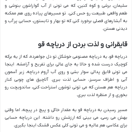
سلیمان، برشی و کوه کنین، که می تونی از آب گواراشون بنوشی و
طعم واقعی طبیعت رو حس کنی. تو مسیرهای پیاده روی هم ممکنه
به آبشارهای فصلی برخورد کنی که تو بهار و تابستون، حسابی پرآب و
دیدنی هستن.
قایقرانی و لذت بردن از دریاچه قو
دریاچه قو، یه دریاچه مصنوعی خوشگل تو دل جواهرده، که از یه برکه
کوچیک درست شده و حالا یه جای عالی برای تفریح و آرامشه. اینجا
می تونی قایق پدالی سوار بشی و روی آب آروم دریاچه، زیر آسمون
آبی و اطراف سرسبز، حسابی لذت ببری. آلاچیق های چوبی کنار
دریاچه هم هستن که می تونی توشون استراحت کنی، ساندویچت رو
بخوری و از منظره لذت ببری.
مسیر رسیدن به دریاچه قو یه مقدار خاکی و پیچ در پیچه، اما وقتی
بهش می رسی، می بینی که ارزشش رو داشته. این دریاچه حسابی
برای عکاسی هم عالیه و می تونی کلی عکس قشنگ اینجا بگیری.