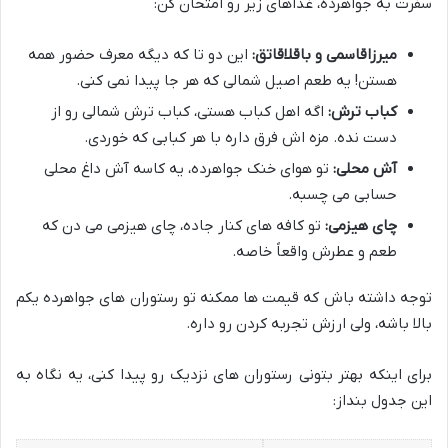
سفرت به جواهرده، غذاهای زیر رو امتحان کن:
میرزاقاسمی و باقلاقاتق:
این دو تا که دیگه معرف حضور همه
هستن! یه طعم اصیل شمالی که هر جا پیدا نمی کنی.
کباب ترش:
اگه اهل کباب هستی، کباب ترش شمالی رو از
دست نده. مزه اش فرق داره با هر کبابی که خوردی.
آش محلی:
تو هوای خنک جواهرده، یه کاسه آش داغ محلی
حسابی می چسبه.
چای هیزمی:
تو کافه های کنار جاده، چای هیزمی می دن که
طعم و عطرش واقعاً خاصه.
توجه داشته باش که قیمت ها ممکنه تو رستوران های جواهرده یکم
بالا باشه، ولی ارزش تجربه کردن رو داره.
برای اینکه بهتر بتونی رستوران های نزدیک رو پیدا کنی، یه نگاه به
این جدول بنداز: