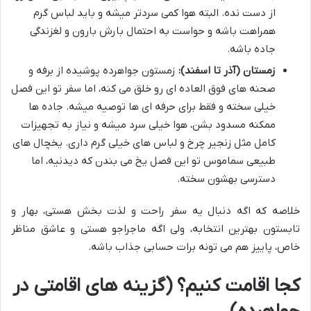
از دست نده. البته هوا کمی سردتر میشه و باید لباس گرم
همراهت باشه و حواست به احتمال بارش بارون و لغزندگی
جاده باشه.
زمستان (آذر تا اسفند):
زمستون جواهرده پوشیده از برفه و
صحنه های فوق العاده ای رو خلق می کنه، اما سفر تو این فصل
خیلی سخته و فقط برای حرفه ای ها توصیه میشه. جاده ها
ممکنه مسدود بشن، هوا خیلی سرد میشه و نیاز به تجهیزات
کامل مثل زنجیر چرخ و لباس های خیلی گرم داری. یخچال های
طبیعی سماموس تو این فصل یخ می بندن که دیدنیه، اما
دسترسی بهشون سخته.
خلاصه که اگه دنبال یه سفر راحت و لذت بخش هستی، بهار و
تابستون بهترین انتخابه، ولی اگه ماجراجو هستی و عاشق مناظر
خاص، پاییز هم می تونه برات حسابی جذاب باشه.
کجا اقامت کنیم؟ (گزینه های اقامتی در