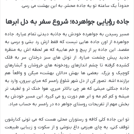
حدوداً یک ساعته تو یه جاده محشر، به این بهشت می رسی.
جاده رؤیایی جواهرده؛ شروع سفر به دل ابرها
مسیر رسیدن به جواهرده خودش یه جاذبه دیدنی تمام عیاره. جاده
جواهرده از اون جاده هایی نیست که فقط ازش رد بشی و برسی به
مقصد. این جاده پر از پیچ و خم هاییه که هر لحظه اش یه منظره
جدید پیش چشمت میاره. از تونل های سبز درختان سر به فلک
کشیده گرفته تا چشم اندازهای رودخونه های خروشان و آبشارهای
کوچیک و بزرگ. بعضی ها بهش «دالان بهشت» میگن و واقعاً هم
برازنده اشه. تصور کن از دل شهر شلوغ رامسر که میای بیرون، وارد یه
جاده جنگلی میشی که هر چی بالاتر میری، هوا خنک تر و لطیف تر
میشه و کم کم مه و ابر هم دورت رو می گیره. این مسیر خودش یه
بخش مهم از تفریحات روستای جواهر ده در رامسر به حساب میاد.
تو این جاده کلی کافه و رستوران محلی هست که می تونی کنارشون
توقف کنی، یه چای هیزمی داغ بنوشی و از سکوت و زیبایی طبیعت