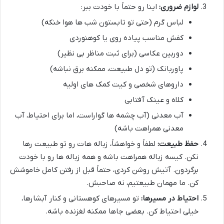
لوازم ضروری:
اینا رو حتماً با خودت ببر:
لباس گرم (حتی تو تابستون شب ها هوا خنکه)
کفش مناسب پیاده روی یا کوهنوردی
دوربین عکاسی (برای ثبت مناظر بی نظیر)
پاوربانک (تو دل طبیعت، ممکنه برق نباشه)
داروهای شخصی و کیت کمک های اولیه
کلاه و عینک آفتابی
آب معدنی (آب چشمه ها گواراست، اما برای احتیاط، آب
معدنی همراهت باشه)
حفظ طبیعت:
لطفاً و خواهشاً، زباله هات رو تو طبیعت رها
نکن. کیسه زباله همراهت باشه و همه زباله ها رو با خودت
برگردون. آتیش روشن کردی، حتماً قبل از رفتن کامل خاموشش
کن. ما مهمان طبیعتیم، نه صاحبش.
احتیاط در مسیرها:
تو مسیرهای کوهستانی و کنار آبشارها،
خیلی احتیاط کن. بعضی جاها ممکنه لغزنده باشه.