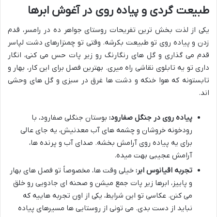
طبیعت گردی و پیاده روی در آغوش ابرها
یکی از لذت بخش ترین تفریحات روستای جواهر ده در رامسر، قدم
زدن و پیاده روی تو طبیعت بکرشه. وقتی تو چمنزارهای دشت لپاسر
قدم می گذاری و گل های رنگارنگ رو زیر پات حس می کنی، انگار
داری تو یه تابلوی نقاشی راه میری. بهترین فصل برای این کار، بهار و
تابستونه که هوا خنکه و دشت ها غرق در سبزی و گل های وحشی
اند.
پیاده روی در جنگل صفارود:
بوستان جنگلی صفارود، با
رودخونه خروشان و چشمه های آب معدنیش، یه جای عالی
برای یه پیاده روی آرامش بخشه. صدای آب و پرنده ها،
آرامش عجیبی بهت میده.
تجربه اقیانوس ابر:
خیلی وقت ها، مخصوصاً تو فصل های بهار
و پاییز، ابرها زیر پات جمع میشن و صحنه ای جادویی رو خلق
می کنن. عکاسی تو این شرایط، یکی از اون تجربه هاییه که
نباید از دست بدی. می تونی از روستایی ها مسیرهای پیاده