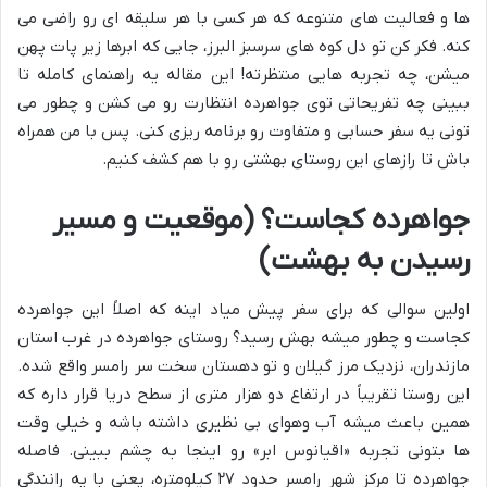
ها و فعالیت های متنوعه که هر کسی با هر سلیقه ای رو راضی می
کنه. فکر کن تو دل کوه های سرسبز البرز، جایی که ابرها زیر پات پهن
میشن، چه تجربه هایی منتظرته! این مقاله یه راهنمای کامله تا
ببینی چه تفریحاتی توی جواهرده انتظارت رو می کشن و چطور می
تونی یه سفر حسابی و متفاوت رو برنامه ریزی کنی. پس با من همراه
باش تا رازهای این روستای بهشتی رو با هم کشف کنیم.
جواهرده کجاست؟ (موقعیت و مسیر
رسیدن به بهشت)
اولین سوالی که برای سفر پیش میاد اینه که اصلاً این جواهرده
کجاست و چطور میشه بهش رسید؟ روستای جواهرده در غرب استان
مازندران، نزدیک مرز گیلان و تو دهستان سخت سر رامسر واقع شده.
این روستا تقریباً در ارتفاع دو هزار متری از سطح دریا قرار داره که
همین باعث میشه آب وهوای بی نظیری داشته باشه و خیلی وقت
ها بتونی تجربه «اقیانوس ابر» رو اینجا به چشم ببینی. فاصله
جواهرده تا مرکز شهر رامسر حدود ۲۷ کیلومتره، یعنی با یه رانندگی