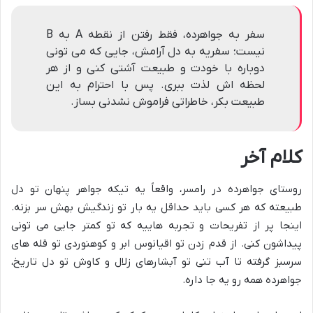
سفر به جواهرده، فقط رفتن از نقطه A به B
نیست؛ سفریه به دل آرامش، جایی که می تونی
دوباره با خودت و طبیعت آشتی کنی و از هر
لحظه اش لذت ببری. پس با احترام به این
طبیعت بکر، خاطراتی فراموش نشدنی بساز.
کلام آخر
روستای جواهرده در رامسر، واقعاً یه تیکه جواهر پنهان تو دل
طبیعته که هر کسی باید حداقل یه بار تو زندگیش بهش سر بزنه.
اینجا پر از تفریحات و تجربه هاییه که تو کمتر جایی می تونی
پیداشون کنی. از قدم زدن تو اقیانوس ابر و کوهنوردی تو قله های
سرسبز گرفته تا آب تنی تو آبشارهای زلال و کاوش تو دل تاریخ،
جواهرده همه رو یه جا داره.