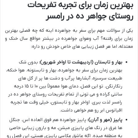
بهترین زمان برای تجربه تفریحات
روستای جواهر ده در رامسر
یکی از سوالات مهم برای سفر به جواهرده اینه که چه فصلی بهترین
زمان برای رفتنه؟ آب وهوای جواهرده در بیشتر مواقع سال خنک و
معتدله، اما هر فصل زیبایی های خاص خودش رو داره:
بهار و تابستان (اردیبهشت تا اواخر شهریور):
بدون شک
بهترین زمان برای سفر به جواهرده، بهار و تابستونه. هوا خنکه،
طبیعت سرسبزه، آبشارها پرآب و دشت ها پر از گل های
رنگارنگن. تو این فصل، دمای هوا معمولاً بین ۱۰ تا ۱۵ درجه
سانتی گراده و می تونی از تمام تفریحات روستای جواهر ده در
رامسر لذت ببری. اواخر بهار و تابستون، خیلی وقت ها تجربه
اقیانوس ابر رو هم خواهی داشت.
پاییز (مهر و آبان):
پاییز جواهرده هم فوق العاده اس. جنگل
ها غرق در رنگ های پاییزی میشن، مه و بارون زیبایی خاصی
به منطقه میده. اگه عاشق عکاسی پاییزی هستی، این فصل رو