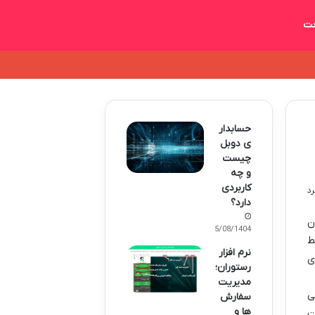
ت
حسابدار
ی دوبل
چیست
و چه
کاربردی
دارد؟
ماده 6 قانون تجارت و 95 قانون
15/08/1404
ط
نرم افزار
ی
رستوران؛
مدیریت
ی
سفارش
ها و
ت