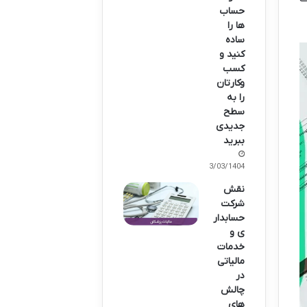
حساب
ها را
ساده
کنید و
کسب
وکارتان
را به
سطح
جدیدی
ببرید
13/03/1404
نقش
شرکت
حسابدار
ی و
خدمات
مالیاتی
در
چالش
های