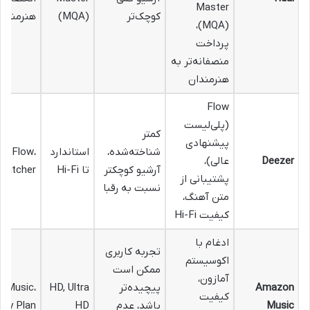
Master
کوچک‌تر
(MQA)
هنرمندان
(MQA)،
پرداخت
منصفانه‌تر به
هنرمندان
Flow
(پلی‌لیست
کمتر
پیشنهادی
شناخته‌شده،
استاندارد
Flow،
Deezer
عالی)،
آرشیو کوچکتر
تا Hi-Fi
Catcher
پشتیبانی از
نسبت به رقبا
متن آهنگ،
کیفیت Hi-Fi
ادغام با
تجربه کاربری
اکوسیستم
ممکن است
آمازون،
Amazon
پیچیده‌تر
HD, Ultra
e Music،
کیفیت
Music
باشد، عدم
HD
ily Plan