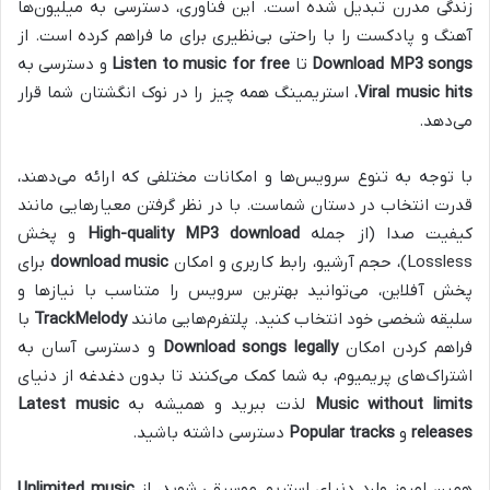
زندگی مدرن تبدیل شده است. این فناوری، دسترسی به میلیون‌ها
آهنگ و پادکست را با راحتی بی‌نظیری برای ما فراهم کرده است. از
Download MP3 songs
تا
Listen to music for free
و دسترسی به
Viral music hits
، استریمینگ همه چیز را در نوک انگشتان شما قرار
می‌دهد.
با توجه به تنوع سرویس‌ها و امکانات مختلفی که ارائه می‌دهند،
قدرت انتخاب در دستان شماست. با در نظر گرفتن معیارهایی مانند
کیفیت صدا (از جمله
High-quality MP3 download
و پخش
Lossless)، حجم آرشیو، رابط کاربری و امکان
download music
برای
پخش آفلاین، می‌توانید بهترین سرویس را متناسب با نیازها و
سلیقه شخصی خود انتخاب کنید. پلتفرم‌هایی مانند
TrackMelody
با
فراهم کردن امکان
Download songs legally
و دسترسی آسان به
اشتراک‌های پریمیوم، به شما کمک می‌کنند تا بدون دغدغه از دنیای
Music without limits
لذت ببرید و همیشه به
Latest music
releases
و
Popular tracks
دسترسی داشته باشید.
همین امروز وارد دنیای استریم موسیقی شوید، از
Unlimited music