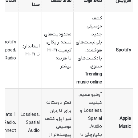
سرویس
نقاط قوت
نقاط ضعف
امکانات
صدا
کشف
موسیقی
جدید،
محدودیت‌های
پلی‌لیست‌های
نسخه رایگان،
Spotify
استاندارد
Spotify
هوشمند،
کیفیت Hi-Fi
rapped،
تا Hi-Fi
پادکست‌های
با هزینه
Radio
متنوع،
بیشتر
Trending
music online
آرشیو عظیم،
کیفیت
کمتر دوستانه
Lossless و
برای کاربران
Beats 1
Lossless,
Apple
Spatial
غیر اپل، کشف
Radio،
Spatial
Music
Audio،
موسیقی
Connect
Audio
یکپارچگی با
پیچیده‌تر از