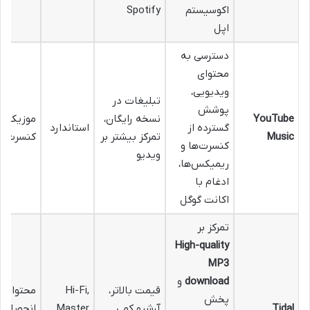
اکوسیستم
Spotify
اپل
دسترسی به
محتوای
ویدیویی،
تبلیغات در
پوشش
YouTube
نسخه رایگان،
موزیک وی
گسترده از
استاندارد
Music
تمرکز بیشتر بر
کنسرت ز
کنسرت‌ها و
ویدیو
ریمیکس‌ها،
ادغام با
اکانت گوگل
تمرکز بر
High-quality
MP3
download
و
قیمت بالاتر،
Hi-Fi,
محتوای
پخش
Tidal
آرشیو کمی
Master
انحصاری