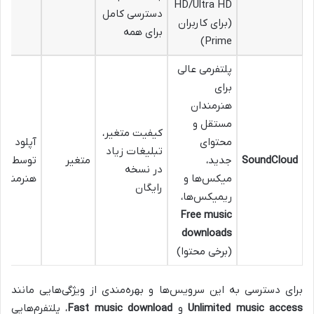
HD/Ultra HD
دسترسی کامل
(برای کاربران
برای همه
Prime)
پلتفرمی عالی
برای
هنرمندان
مستقل و
کیفیت متغیر،
محتوای
آپلود مو
تبلیغات زیاد
SoundCloud
جدید،
متغیر
توسط
در نسخه
میکس‌ها و
هنرمندان
رایگان
ریمیکس‌ها،
Free music
downloads
(برخی محتوا)
برای دسترسی به این سرویس‌ها و بهره‌مندی از ویژگی‌هایی مانند
Unlimited music access
و
Fast music download
، پلتفرم‌هایی