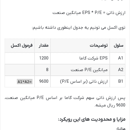
ارزش ذاتی = EPS * P/E میانگین صنعت
توی اکسل می تونیم یه جدول اینطوری داشته باشیم:
سلول
توضیحات
مقدار
فرمول اکسل
A1
EPS شرکت گاما
1200
A2
میانگین P/E صنعت
8
B1
ارزش ذاتی (بر اساس P/E)
9600
=A1*A2
پس ارزش ذاتی سهم شرکت گاما بر اساس P/E میانگین صنعت،
9600 ریال میشه.
مزایا و محدودیت های این رویکرد:
مزایا: