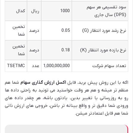
سود تقسیمی هر سهم
1000
ریال
کدال
(DPS) سال جاری
تخمین
نرخ رشد مورد انتظار (G)
0.05
درصد
شما
تخمین
نرخ بازده مورد انتظار (K)
0.18
درصد
شما
تعداد سهام شرکت
1,000,000,000
عدد
TSETMC
اگه با این روش پیش برید، فایل
اکسل ارزش گذاری سهام
شما هم
منظم تر میشه و هم هر وقت خواستید می تونید به راحتی داده ها
رو به روزرسانی یا تغییر بدین. یادتون باشه، هر چقدر داده های
ورودی شما دقیق تر و واقع بینانه تر باشن، خروجی های ارزش ذاتی
شما هم قابل اعتمادتر میشن.