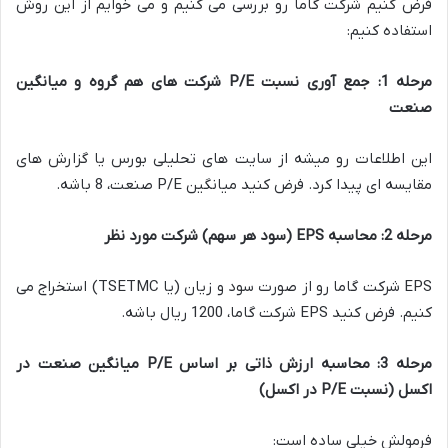
فرض کنیم شرکت گاما رو بررسی می کنیم و می خوایم از این روش
استفاده کنیم:
مرحله 1: جمع آوری نسبت P/E شرکت های هم گروه و میانگین
صنعت
این اطلاعات رو میشه از سایت های تحلیلی بورس یا گزارش های
مقایسه ای پیدا کرد. فرض کنید میانگین P/E صنعت، 8 باشه.
مرحله 2: محاسبه EPS (سود هر سهم) شرکت مورد نظر
EPS شرکت گاما رو از صورت سود و زیان (یا TSETMC) استخراج می
کنیم. فرض کنید EPS شرکت گاما، 1200 ریال باشه.
مرحله 3: محاسبه ارزش ذاتی بر اساس P/E میانگین صنعت در
اکسل (نسبت P/E در اکسل)
فرمولش خیلی ساده است: