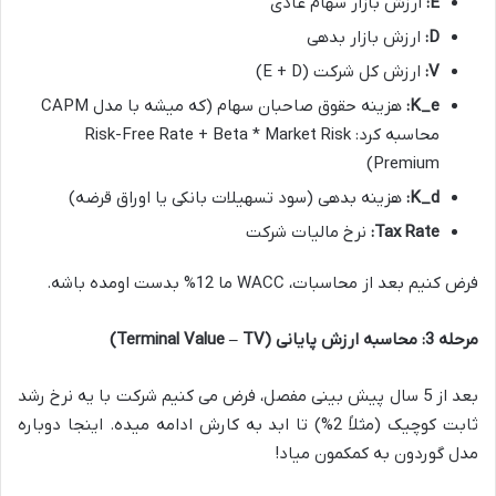
E:
ارزش بازار سهام عادی
D:
ارزش بازار بدهی
V:
ارزش کل شرکت (E + D)
K_e:
هزینه حقوق صاحبان سهام (که میشه با مدل CAPM
محاسبه کرد: Risk-Free Rate + Beta * Market Risk
Premium)
K_d:
هزینه بدهی (سود تسهیلات بانکی یا اوراق قرضه)
Tax Rate:
نرخ مالیات شرکت
فرض کنیم بعد از محاسبات، WACC ما 12% بدست اومده باشه.
مرحله 3: محاسبه ارزش پایانی (Terminal Value – TV)
بعد از 5 سال پیش بینی مفصل، فرض می کنیم شرکت با یه نرخ رشد
ثابت کوچیک (مثلاً 2%) تا ابد به کارش ادامه میده. اینجا دوباره
مدل گوردون به کمکمون میاد!