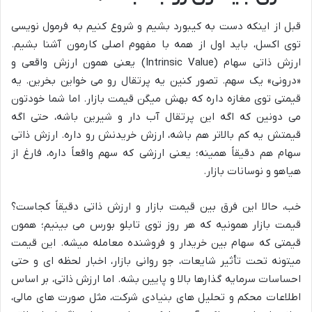
قبل از اینکه دست به کیبورد بشیم و شروع کنیم به فرمول نویسی
توی اکسل، باید اول از همه با مفهوم اصلی کارمون آشنا بشیم.
ارزش ذاتی سهام (Intrinsic Value) یعنی همون ارزش واقعی و
«درونی» یک سهم. تصور کنین یه پرتقال رو می خواین بخرین. یه
قیمتی توی مغازه داره که بهش میگن قیمت بازار. اما شما خودتون
می دونین که اگه این پرتقال آب دار و شیرین باشه، حتی اگه
قیمتش یه کم بالاتر هم باشه، ارزش خریدنش رو داره. ارزش ذاتی
سهام هم دقیقاً همینه؛ یعنی ارزشی که سهم واقعاً داره، فارغ از
هیاهو و نوسانات بازار.
خب، حالا این فرق بین قیمت بازار و ارزش ذاتی دقیقاً کجاست؟
قیمت بازار همونیه که هر روز توی تابلو بورس می بینیم؛ همون
قیمتی که سهام بین خریدار و فروشنده معامله میشه. این قیمت
میتونه تحت تأثیر شایعات، جو روانی بازار، اخبار لحظه ای و حتی
احساسات سرمایه گذارها بالا و پایین بشه. اما ارزش ذاتی، بر اساس
اطلاعات محکم و تحلیل های بنیادی شرکت، مثل صورت های مالی،