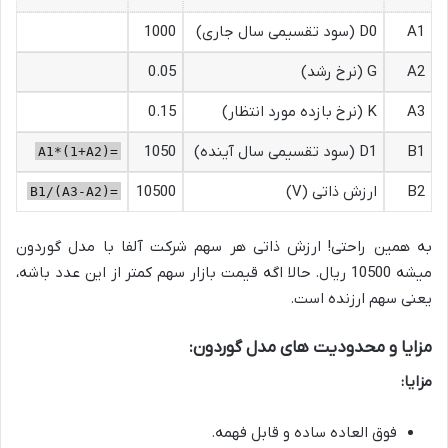
A1
D0 (سود تقسیمی سال جاری)
1000
A2
G (نرخ رشد)
0.05
A3
K (نرخ بازده مورد انتظار)
0.15
B1
D1 (سود تقسیمی سال آینده)
1050
=A1*(1+A2)
B2
ارزش ذاتی (V)
10500
=B1/(A3-A2)
به همین راحتی! ارزش ذاتی هر سهم شرکت آلفا با مدل گوردون
میشه 10500 ریال. حالا اگه قیمت بازار سهم کمتر از این عدد باشه،
یعنی سهم ارزنده است.
مزایا و محدودیت های مدل گوردون:
مزایا:
فوق العاده ساده و قابل فهمه.