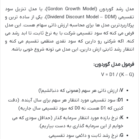
مدل رشد گوردون (Gordon Growth Model)، یا مدل تنزیل سود
تقسیمی (Dividend Discount Model – DDM)، یکی از ساده ترین و
پرکاربردترین مدل ها برای محاسبه ارزش ذاتی سهام هست. این مدل
فرض می کنه که سود تقسیمی شرکت با یه نرخ ثابت، تا ابد رشد می
کنه. اگه شرکتی رو دارین که سود نقدی منظمی تقسیم می کنه و
انتظار رشد ثابتی ازش دارین، این مدل می تونه شروع خوبی باشه.
فرمول مدل گوردون:
V = D1 / (K – G)
V:
ارزش ذاتی هر سهم (همونی که دنبالشیم!)
D1:
سود تقسیمی مورد انتظار هر سهم برای سال آینده. (دقت
کنین که D1 هست، نه D0 که سود تقسیمی سال جاریه)
K:
نرخ بازده مورد انتظار سرمایه گذار (حداقل سودی که می
خوایم از این سرمایه گذاری به دست بیاریم).
G:
نرخ رشد ثابت و دائمی سود تقسیمی.