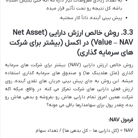
به تعداد زیادی مفروضات نیاز داره که اگه حتی یکیش اشتباه
باشه، کل نتیجه رو تحت تأثیر قرار میده.
پیش بینی آینده، ذاتاً کار سختیه.
3.3. روش خالص ارزش دارایی (Net Asset
Value – NAV) در اکسل (بیشتر برای شرکت
های سرمایه گذاری)
روش خالص ارزش دارایی (NAV) بیشتر برای شرکت های سرمایه
گذاری (مثل هلدینگ ها) و صندوق های سرمایه گذاری استفاده
میشه. این روش به جای پیش بینی جریان های نقدی آینده، روی
ارزش فعلی دارایی های شرکت تمرکز می کنه. در واقع، میگه اگه
شرکت همین امروز تمام دارایی هاش رو بفروشه و بدهی هاش رو
بده، چقدر پول برای سهامدارها باقی می مونه؟
فرمول NAV:
NAV = (کل دارایی ها – کل بدهی ها) / تعداد سهام