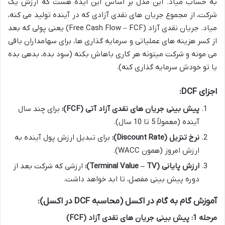
به حساب میاد. این مدل بر اساس این ایده هست که ارزش یک
شرکت، از مجموع جریان های نقدی آزادی که در آینده تولید می کنه،
میاد. جریان نقدی آزاد (Free Cash Flow – FCF) یعنی پولی که بعد
از کسر هزینه های عملیاتی و سرمایه گذاری ها، برای سهامداران باقی
می مونه و شرکت میتونه هر کاری باهاش بکنه (سود بده، بدهی بده
یا تو خودش سرمایه گذاری کنه).
اجزای DCF:
پیش بینی جریان های نقدی آزاد آتی (FCF):
برای چند سال
آینده (معمولاً 5 تا 10 سال).
نرخ تنزیل (Discount Rate):
برای تبدیل ارزش پول آینده به
ارزش امروز (همون WACC).
ارزش پایانی (Terminal Value – TV):
ارزشی که شرکت بعد از
دوره پیش بینی مفصل، تا ابد خواهد داشت.
آموزش گام به گام در اکسل (محاسبه DCF در اکسل):
مرحله 1: پیش بینی جریان های نقدی آزاد (FCF)