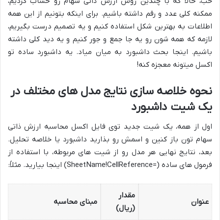
خب، حالا که با چندین روش ارزش ذاتی سهام رو حساب کردیم،
ممکنه کلی عدد و رقم داشته باشیم. برای اینکه بتونیم از این همه
اطلاعات به بهترین شکل استفاده کنیم و یه تصمیم درست بگیریم،
لازمه که همه شون رو یه جا جمع و جور کنیم و یه دید کلی داشته
باشیم. اینجا بحث داشبورد به میان میاد. یه داشبورد ساده تو
اکسل میتونه معجزه کنه!
نحوه خلاصه سازی نتایج مدل های مختلف در
یک شیت داشبورد
اول از همه، یک شیت جدید توی فایل اکسل محاسبه ارزش ذاتی
سهام تون باز کنین و اسمش رو بذارید داشبورد یا خلاصه تحلیل.
بعد، نتایج نهایی هر مدل رو از شیت های مربوطه، با استفاده از
فرمول های ساده (=SheetName!CellReference) اینجا بیارید. مثلاً:
مقدار
عنوان
مبنای محاسبه
(ریال)