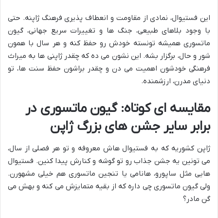
این فستیوال، نمادی از مقاومت و انعطاف پذیری فرهنگ ژاپنه. حتی
با وجود بلاهای طبیعی، جنگ ها و تغییرات سریع جهانی، گیون
ماتسوری همیشه تونسته خودش رو حفظ کنه و هر سال با همون
شور و حال، برگزار بشه. این نشون می ده که چقدر ژاپنی ها به میراث
فرهنگی خودشون اهمیت می دن و چقدر براشون حفظ سنت ها، تو
دنیای مدرن، ارزشمنده.
مقایسه ای کوتاه: گیون ماتسوری در
برابر سایر جشن های بزرگ ژاپن
ژاپن کشوریه که به فستیوال هاش معروفه و تو هر فصلی از سال،
می تونین یه جشن جذاب رو تو گوشه و کنارش پیدا کنین. فستیوال
هایی مثل ساپورو، هانامی یا تنجین ماتسوری هم خیلی مشهورن.
ولی گیون ماتسوری چی داره که از بقیه متمایزش می کنه و بهش می
گن مادر؟