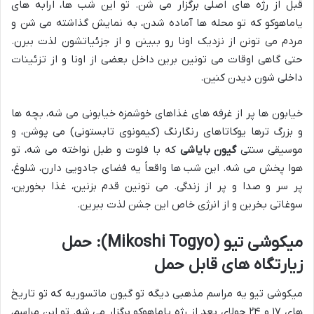
قبل از رژه های اصلی برگزار می شن. تو این شب ها، ارابه های
یاماهوکو که تو محله ها آماده شدن، به نمایش گذاشته می شن و
مردم می تونن از نزدیک اونا رو ببینن و از جزئیاتشون لذت ببرن.
حتی گاهی اوقات می تونین برین داخل بعضی از اونا و از تزئینات
داخلی شون دیدن کنین.
خیابون ها پر از غرفه های غذاهای خوشمزه خیابونی می شه، بچه ها
و بزرگ ترها یوکاتاهای رنگارنگ (کیمونوی تابستونی) می پوشن، و
موسیقی سنتی
گیون بایاشی
که با فلوت و طبل نواخته می شه، تو
هوا پخش می شه. این شب ها واقعاً یه فضای جادویی دارن، شلوغ،
پر سر و صدا و پر از زندگی. می تونین قدم بزنین، غذا بخورین،
سوغاتی بخرین و از انرژی خاص این جشن لذت ببرین.
میکوشی تیو (Mikoshi Togyo): حمل
زیارتگاه های قابل حمل
میکوشی تیو یه مراسم مذهبی دیگه تو گیون ماتسوریه که تو تاریخ
های ۱۷ و ۲۴ جولای بعد از رژه یاماهوکو برگزار می شه. تو این مراسم،