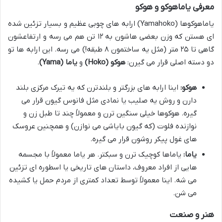
معرفی یاماهوکو و هوکو
یاماهوکوها (Yamahoko) ارابه های چوبی عظیم و بسیار تزئین شده
ای هستن که وزن بعضی هاشون به ۱۲ تن هم می رسه و ارتفاعشون
گاهی تا ۲۵ متر (مثل یه ساختمون ۸ طبقه!) می رسه. این ارابه ها تو
دو دسته اصلی قرار می گیرن:
هوکو (Hoko)
و
یاما (Yama)
.
هوکو:
اینا ارابه های بزرگتر و بلندترن که یه تیرک مرکزی بلند
دارن و روش یه صلیب یا نمادی مثل فانوس گیون قرار می
گیره. هوکوها خیلی سنگین ترن و معمولاً چند تا طبل زن و
نوازنده فلوت (که گیون بایاشی می نوازن) و همچنین عروسک
های غول پیکر روشون قرار می گیره.
یاما:
یاماها کوچیک ترن و سبکتر. هر یاما معمولاً با مجسمه
هایی از افراد معروف، داستان های تاریخی یا اسطوره ای تزئین
می شه. اینا معمولاً توسط تعداد کمتری از مردم حمل یا کشیده
می شن.
هنر و صنعت