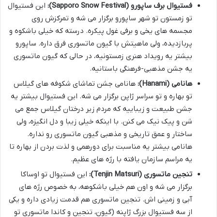
فستیوال برف ساپورو (Sapporo Snow Festival):
این فستیوال
تو زمستون تو شهر ساپورو برگزار می شه و تمرکزش روی
مجسمه های یخی و برفی غول پیکره. درسته که خیلی باشکوه و
پربازدیده، ولی ماهیتش با گیون ماتسوری فرق داره. ساپورو
بیشتر یه رویداد هنری زمستونیه، در حالی که گیون ماتسوری
یه جشن مذهبی-فرهنگی باستانیه.
هانامی (Hanami):
هانامی جشن تماشای شکوفه های گیلاس
تو بهاره و تو سراسر ژاپن برگزار می شه. این فستیوال بیشتر یه
جشن طبیعت و زیباییه که مردم زیر درختان گیلاس جمع می
شن و پیک نیک می کنن. با اینکه خیلی زیبا و دل انگیزه، ولی
ساختار و عمق تاریخی و مذهبی گیون ماتسوری رو نداره.
هانامی بیشتر یه مناسبت برای دورهمی و لذت بردن از بهاره تا
یه مراسم سازمان یافته با رژه های عظیم.
تنجین ماتسوری (Tenjin Matsuri):
این فستیوال تو اوساکا
برگزار می شه و اون هم خیلی باشکوهه، به خصوص رژه های
آبی و زمینی اش. تنجین ماتسوری هم قدمت زیادی داره و یکی
از سه فستیوال بزرگ ژاپنه (گیون، تنجین و کاندا ماتسوری تو