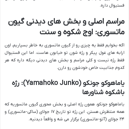
فستیوال داره.
مراسم اصلی و بخش های دیدنی گیون
ماتسوری: اوج شکوه و سنت
اگه بخوایم فقط یه چیزی رو از گیون ماتسوری به خاطر بسپاریم، اون
ارابه های غول پیکر و رژه شون تو خیابون هاست. اما این فستیوال
فقط رژه نیست و کلی مراسم و بخش های دیدنی دیگه داره که هر
کدوم جذابیت خاص خودشون رو دارن.
یاماهوکو جونکو (Yamahoko Junko): رژه
باشکوه شناورها
یاماهوکو جونکو، همون رژه اصلی و بخش محوری گیون ماتسوریه که
همه منتظرش هستن. این رژه تو تاریخ ۱۷ جولای (ساکی-ماتسوری) و
۲۴ جولای (آتو-ماتسوری) برگزار می شه و واقعاً دیدنیه.