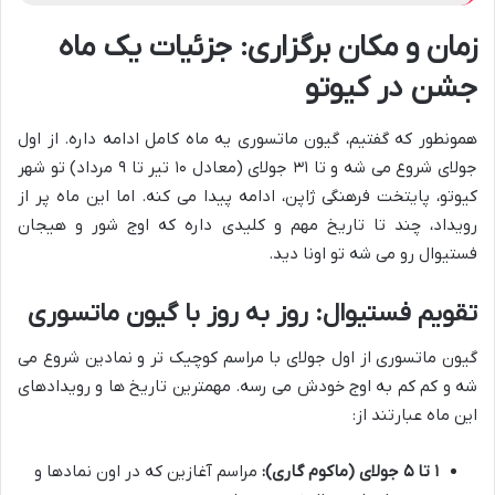
زمان و مکان برگزاری: جزئیات یک ماه
جشن در کیوتو
همونطور که گفتیم، گیون ماتسوری یه ماه کامل ادامه داره. از اول
جولای شروع می شه و تا ۳۱ جولای (معادل ۱۰ تیر تا ۹ مرداد) تو شهر
کیوتو، پایتخت فرهنگی ژاپن، ادامه پیدا می کنه. اما این ماه پر از
رویداد، چند تا تاریخ مهم و کلیدی داره که اوج شور و هیجان
فستیوال رو می شه تو اونا دید.
تقویم فستیوال: روز به روز با گیون ماتسوری
گیون ماتسوری از اول جولای با مراسم کوچیک تر و نمادین شروع می
شه و کم کم به اوج خودش می رسه. مهمترین تاریخ ها و رویدادهای
این ماه عبارتند از:
۱ تا ۵ جولای (ماکوم گاری):
مراسم آغازین که در اون نمادها و