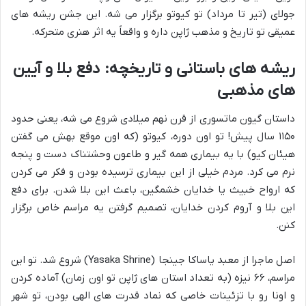
جولای (تیر تا مرداد) تو کیوتو برگزار می شه. این جشن ریشه های
عمیقی تو تاریخ و مذهب ژاپن داره و واقعاً یه اثر هنری متحرکه.
ریشه های باستانی و تاریخچه: دفع بلا و آیین
های مذهبی
داستان گیون ماتسوری از قرن نهم میلادی شروع می شه، یعنی حدود
۱۱۵۰ سال پیش! تو اون دوره، کیوتو (که اون موقع بهش می گفتن
هیئان کیو) با یه بیماری همه گیر و طاعون وحشتناک دست و پنجه
نرم می کرد. مردم خیلی از این بیماری ترسیده بودن و فکر می کردن
که ارواح خبیث یا خدایان خشمگین، باعث این بلا شدن. برای دفع
این بلا و آروم کردن خدایان، تصمیم گرفتن یه مراسم خاص برگزار
کنن.
اصل ماجرا از معبد یاساکا جینجا (Yasaka Shrine) شروع شد. تو این
مراسم، ۶۶ نیزه (به تعداد استان های ژاپن تو اون زمان) آماده کردن
و اونا رو با تزئینات خاصی که نماد قدرت های الهی بودن، تو شهر