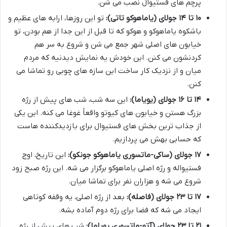
پرچم های فستیوال نصب می شن.
۱۰ تا ۱۴ جولای (یاماهوکو تاتی):
تو این روزها، ارابه های عظیم و
باشکوه یاماهوکو و هوکو که تا قبل از این جدا از هم بودن، تو
خیابون های اصلی شهر جمع می شن و شروع به سر هم
کردنشون می کنن. این خودش یه نمایش دیدنیه که مردم
میان و از نزدیک کار ساخت این سازه های چوبی رو تماشا می
کنن.
۱۴ تا ۱۶ جولای (یویاما):
این سه شب، شب های پیش از رژه
بزرگ هستن و خیابون های کیوتو واقعاً غوغا می کنه. این یکی
از جذاب ترین بخش های فستیوال برای بازدیدکننده هاست
که حسابی بهش می پردازیم.
۱۷ جولای (ساکی-ماتسوری یاماهوکو جونکو):
این تاریخ، اوج
فستیواله و رژه اصلی یاماهوکو برگزار می شه. این رژه صبح زود
شروع می شه و هزاران نفر برای تماشا میان.
۱۷ تا ۲۳ جولای (فاصله):
بعد از رژه اصلی، یه وقفه کوتاهی
ایجاد می شه که فضا برای رژه دوم آماده بشه.
۲۱ تا ۲۳ جولای (آتو-ماتسوری یویاما):
شب های پیش از رژه