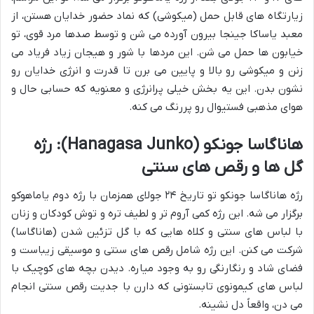
زیارتگاه های قابل حمل (میکوشی) که نماد حضور خدایان هستن، از
معبد یاساکا جینجا بیرون آورده می شن و توسط صدها مرد قوی، تو
خیابون ها حمل می شن. این مردها با شور و هیجان زیاد فریاد می
زنن و میکوشی رو بالا و پایین می برن تا قدرت و انرژی خدایان رو
نشون بدن. این یه بخش خیلی پرانرژی و معنویه که حسابی حال و
هوای مذهبی فستیوال رو پررنگ می کنه.
هاناگاسا جونکو (Hanagasa Junko): رژه
گل ها و رقص های سنتی
رژه هاناگاسا جونکو تو تاریخ ۲۴ جولای همزمان با رژه دوم یاماهوکو
برگزار می شه. این رژه کمی آروم تر و لطیف تره و توش کودکان و زنان
با لباس های سنتی و کلاه هایی که با گل تزئین شدن (هاناگاسا)
شرکت می کنن. این رژه شامل رقص های سنتی و موسیقی زیباست و
فضای شاد و رنگارنگی رو به وجود میاره. دیدن بچه های کوچیک با
لباس های کیمونوی تابستونی که دارن با جدیت رقص سنتی انجام
می دن، واقعاً دل نشینه.