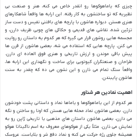
چیزی که یاماهوکوها رو انقدر خاص می کنه، هنر و صنعت بی
نظیریه که تو ساختشون به کار رفته. این ارابه ها واقعاً شاهکارهای
هنری هستن. دیواره هاشون با پارچه های بافتنی نفیس و دست ساز
تزئین شده، نقاشی های قدیمی و حکاکی های چوبی ظریف دارن، و
مجسمه هایی روشون قرار می گیره که هر کدوم یه داستان رو روایت
می کنن. پارچه هایی که استفاده می شه، بعضی هاشون از قرن ها
پیش باقی موندن و ارزش تاریخی و هنری فوق العاده ای دارن.
طراحان و صنعتگران کیوتویی برای ساخت و نگهداری این ارابه ها،
واقعاً سنگ تمام می ذارن و این نشون می ده که چقدر به سنت
هاشون پایبندن.
اهمیت نمادین هر شناور
هر کدوم از این یاماهوکوها و یاماها نماد و داستانی پشت خودشون
دارن. بعضی هاشون نماد محله هایی هستن که اونا رو ساختن و نگه
می دارن، بعضی هاشون داستان های مذهبی یا تاریخی ژاپن رو به
نمایش می ذارن. مثلاً یکی از هوکوهای معروف به اسم ناگیناتا هوکو
همیشه جلوی رژه حرکت می کنه و نماد دفع شر و بلایاست. عروسک