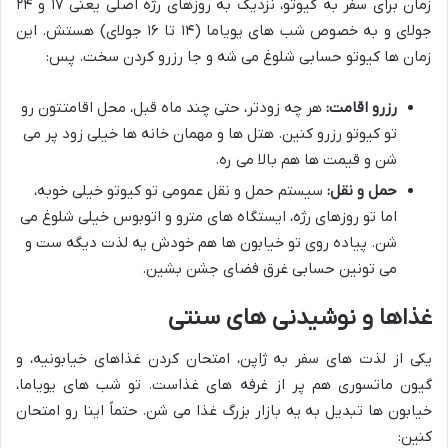
زمان برای سفر به کیوتو، نزدیک به روزهای رژه اصلی یعنی ۱۷ و ۲۴
جولای و به خصوص شب های یویاما (۱۴ تا ۱۶ جولای) هستش. این
زمان ها کیوتو حسابی شلوغ می شه و جا رزرو کردن سخت. پس:
رزرو اقامت:
هر چه زودتر، حتی چند ماه قبل، محل اقامتتون رو
تو کیوتو رزرو کنین. هتل ها و مهمان خانه ها خیلی زود پر می
شن و قیمت ها هم بالا می ره.
حمل و نقل:
سیستم حمل و نقل عمومی تو کیوتو خیلی خوبه،
اما تو روزهای رژه، ایستگاه های مترو و اتوبوس خیلی شلوغ می
شن. پیاده روی تو خیابون ها هم خودش یه لذت دیگه ست و
می تونین حسابی غرق فضای جشن بشین.
غذاها و نوشیدنی های سنتی
یکی از لذت های سفر به ژاپن، امتحان کردن غذاهای خیابونیه، و
گیون ماتسوری هم پر از غرفه های غذاست. تو شب های یویاما،
خیابون ها تبدیل به یه بازار بزرگ غذا می شن. حتماً اینا رو امتحان
کنین: