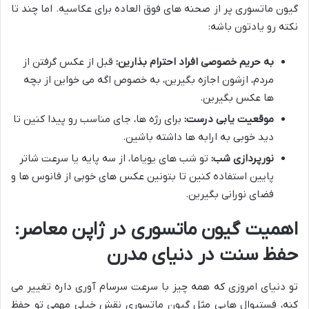
گیون ماتسوری پر از صحنه های فوق العاده برای عکاسیه. اما چند تا
نکته رو یادتون باشه:
به حریم خصوصی افراد احترام بذارین:
قبل از عکس گرفتن از
مردم، ازشون اجازه بگیرین، به خصوص اگه می خواین از بچه
ها عکس بگیرین.
موقعیت یابی درست:
برای رژه ها، جای مناسب رو پیدا کنین تا
دید خوبی به ارابه ها داشته باشین.
نورپردازی شب:
تو شب های یویاما، از سه پایه یا سرعت شاتر
پایین استفاده کنین تا بتونین عکس های خوبی از فانوس ها و
فضای نورانی بگیرین.
اهمیت گیون ماتسوری در ژاپن معاصر:
حفظ سنت در دنیای مدرن
تو دنیای امروزی که همه چیز با سرعت سرسام آوری داره تغییر می
کنه، فستیوال هایی مثل گیون ماتسوری نقش خیلی مهمی تو حفظ