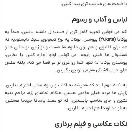
با قیمت های مناسب تری پیدا کنین.
لباس و آداب و رسوم
اگه می خواین تجربه کامل تری از فستیوال داشته باشین، حتماً یه
یوکاتا (Yukata)
بپوشین. یوکاتا یه نوع کیمونوی سبک تابستونیه که
هم برای آقایون و هم برای خانوم ها هست و تو ژاپن تو جشن ها و
فستیوال ها خیلی رایجه. می تونین اونو اجاره کنین یا بخرین.
پوشیدن یوکاتا نه تنها شما رو غرق تر تو فضا می کنه، بلکه عکس
های خیلی قشنگی هم می تونین بگیرین.
یه نکته مهم اینه که همیشه به آداب و رسوم محلی احترام بذارین.
ژاپنی ها مردم خیلی مؤدبی هستن. هنگام تماشای رژه، مزاحم بقیه
نشین و جای مناسب بایستین. اگه تو معبد یاساکا جینجا هستین،
به قواعد اونجا هم احترام بذارین.
نکات عکاسی و فیلم برداری