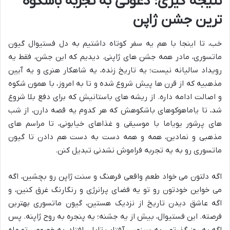
نتیجه گیری: دعوتی به تجربه باشکوه
ترین جشن ژاپن
خب، تا اینجا با هم یه سفر کوتاه داشتیم به دل فستیوال گیون
ماتسوری، مادر همه جشن های ژاپنی. دیدیم که این جشن، فقط یه
رویداد سالیانه نیست؛ یه تاریخ زنده، یه شاهکار هنری و یه آیین
مذهبیه که از قرن ها پیش شروع شده و تا به امروز، با همون شکوه
و اصالت ادامه داره. از ریشه های باستانیش که برای دفع بلا شروع
شد، تا یاماهوکوهای باشکوهش که هر کدوم یه قصه دارن، از شب
های پرشور یویاما با موسیقی و غذاهای خیابونی، تا مراسم های
مذهبی و نمادین، همه و همه دست به دست هم دادن تا گیون
ماتسوری رو به یه تجربه فراموش نشدنی تبدیل کنن.
اگه دلتون می خواد طعم واقعی فرهنگ و سنت ژاپن رو بچشین، اگه
می خواین خودتون رو تو یه فضای پرانرژی و رنگارنگ غرق کنین، و
اگه عاشق دیدن تاریخ از نزدیک هستین، گیون ماتسوری بهترین
فرصته. این فستیوال، بیش از یه جشنه؛ یه پنجره به روح ژاپنه. پس
اگه یه روز گذرتون به سرزمین آفتاب تابان افتاد، به خصوص تو ماه