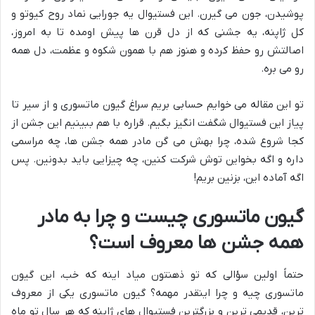
پوشیدن، جون می گیرن. این فستیوال یه جورایی نماد روح کیوتو و
کل ژاپنه، یه جشنی که از دل قرن ها پیش اومده تا به امروز،
اصالتش رو حفظ کرده و هنوز هم با همون شکوه و عظمت، دل همه
رو می بره.
تو این مقاله می خوایم حسابی بریم سراغ گیون ماتسوری و از سیر تا
پیاز این فستیوال شگفت انگیز بگیم. قراره با هم ببینیم این جشن از
کجا شروع شده، چرا بهش می گن مادر همه جشن ها، چه مراسمی
داره و اگه بخواین توش شرکت کنین، چه چیزایی باید بدونین. پس
اگه آماده این، بزنین بریم!
گیون ماتسوری چیست و چرا به مادر
همه جشن ها معروف است؟
حتماً اولین سؤالی که تو ذهنتون میاد اینه که خب، این گیون
ماتسوری چیه و چرا اینقدر مهمه؟ گیون ماتسوری یکی از معروف
ترین، قدیمی ترین و بزرگترین فستیوال های ژاپنه که هر سال تو ماه