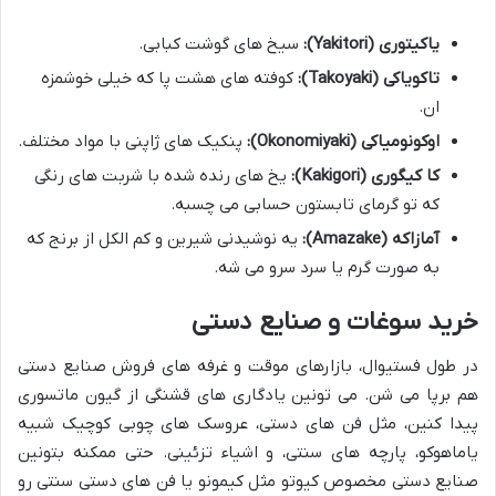
یاکیتوری (Yakitori):
سیخ های گوشت کبابی.
تاکویاکی (Takoyaki):
کوفته های هشت پا که خیلی خوشمزه
ان.
اوکونومیاکی (Okonomiyaki):
پنکیک های ژاپنی با مواد مختلف.
کا کیگوری (Kakigori):
یخ های رنده شده با شربت های رنگی
که تو گرمای تابستون حسابی می چسبه.
آمازاکه (Amazake):
یه نوشیدنی شیرین و کم الکل از برنج که
به صورت گرم یا سرد سرو می شه.
خرید سوغات و صنایع دستی
در طول فستیوال، بازارهای موقت و غرفه های فروش صنایع دستی
هم برپا می شن. می تونین یادگاری های قشنگی از گیون ماتسوری
پیدا کنین، مثل فن های دستی، عروسک های چوبی کوچیک شبیه
یاماهوکو، پارچه های سنتی، و اشیاء تزئینی. حتی ممکنه بتونین
صنایع دستی مخصوص کیوتو مثل کیمونو یا فن های دستی سنتی رو