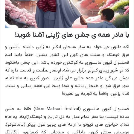
با مادر همه ی جشن های ژاپنی آشنا شوید!
اگه دلتون می خواد یه سفر هیجان انگیز به ژاپن داشته باشین و
غرق فرهنگ و سنت های کهن این کشور بشین، حتماً باید اسم
فستیوال گیون ماتسوری به گوشتون خورده باشه. این جشن باشکوه،
که تو شهر زیبای کیوتو برگزار می شه، اونقدر عظمت و قدمت داره که
بهش می گن مادر همه جشن های ژاپنی. تصور کنین یه ماه تمام،
شهر غرق شور و هیجان باشه و شما وسط این همه زیبایی و سنت،
قدم بزنین. واقعاً یه تجربه بی نظیره!
فستیوال گیون ماتسوری (Gion Matsuri festival) فقط یه جشن
ساده نیست؛ یه سفر تمام عیار به دل تاریخ و فرهنگ ژاپنه. یه ماه
تمام، خیابون های کیوتو با ارابه های چوبی غول پیکر (یاماهوکو)،
موسیقی سنتی گیون بایاشی و مردمانی که کیمونوی رنگارنگ