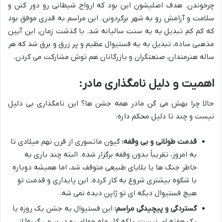
چرخوندن. هدف اصلیشون این بود که ارواح شیطانی رو دور کنن و
سلامت و آرامش رو به شهر برگردونن. این مراسم به قدری موفق بود
که کم کم تبدیل به یه سنت سالیانه شد. با گذشت زمان، این آیین
مذهبی ساده، تبدیل به یه فستیوال عظیم و پر زرق و برق شد که هر
ساله هنرمندان، صنعتگران و بازرگانان هم توش مشارکت می کردن.
اهمیت و دلیل نامگذاری مادر:
حالا چرا بهش می گن مادر همه جشن ها؟ این نامگذاری بی دلیل
نیست و چند تا دلیل محکم داره:
قدمت طولانی و بی وقفه:
گیون ماتسوری از قرن نهم میلادی تا
به امروز، تقریباً بدون وقفه برگزار شده. البته چند باری به
خاطر جنگ ها یا بلایای طبیعی متوقف شد، اما همیشه دوباره
با شکوه بیشتری شروع به کار کرده. این پایداری و قدمت تو
هیچ فستیوال دیگه ای تو ژاپن دیده نمی شه.
گستردگی و پیچیدگی مراسم:
این فستیوال یه جشن یک روزه یا
یک هفته ای نیست، بلکه کل ماه جولای رو در بر می گیره! از