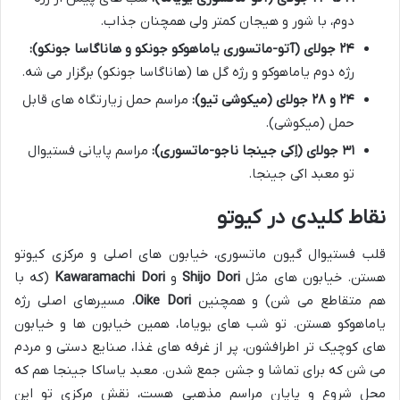
دوم، با شور و هیجان کمتر ولی همچنان جذاب.
۲۴ جولای (آتو-ماتسوری یاماهوکو جونکو و هاناگاسا جونکو):
رژه دوم یاماهوکو و رژه گل ها (هاناگاسا جونکو) برگزار می شه.
۲۴ و ۲۸ جولای (میکوشی تیو):
مراسم حمل زیارتگاه های قابل
حمل (میکوشی).
۳۱ جولای (اِکی جینجا ناجو-ماتسوری):
مراسم پایانی فستیوال
تو معبد اکی جینجا.
نقاط کلیدی در کیوتو
قلب فستیوال گیون ماتسوری، خیابون های اصلی و مرکزی کیوتو
هستن. خیابون های مثل
Shijo Dori
و
Kawaramachi Dori
(که با
هم متقاطع می شن) و همچنین
Oike Dori
، مسیرهای اصلی رژه
یاماهوکو هستن. تو شب های یویاما، همین خیابون ها و خیابون
های کوچیک تر اطرافشون، پر از غرفه های غذا، صنایع دستی و مردم
می شن که برای تماشا و جشن جمع شدن. معبد یاساکا جینجا هم که
محل شروع و پایان مراسم مذهبی هست، نقش مرکزی تو این