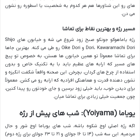
های رو این شناورها هم هر کدوم یه شخصیت یا اسطوره رو نشون
می دن.
مسیر رژه و بهترین نقاط برای تماشا
رژه یاماهوکو جونکو صبح زود شروع می شه و خیابون های Shijo
Dori، Kawaramachi Dori و Oike Dori رو طی می کنه. بهترین جاها
برای تماشا معمولاً تو همین خیابون ها هستن، به خصوص تو پیچ
های مسیر که ارابه های عظیم باید با یه تکنیک خاص و بدون
استفاده از چرخ های گردان، بچرخن. این صحنه واقعاً شگفت انگیزه و
نشون دهنده قدرت و هماهنگی افرادیه که ارابه رو می کشن. معمولاً
برای دیدن خوب، باید خیلی زود برسین و جای خودتون رو پیدا کنین،
چون جمعیت خیلی زیادی برای تماشا میان.
یویاما (Yoiyama): شب های پیش از رژه
اگه رژه اصلی اوج شکوه باشه، شب های یویاما اوج شور و حال
مردمیه. این سه شب (۱۴ تا ۱۶ جولای و ۲۱ تا ۲۳ جولای برای رژه دوم)