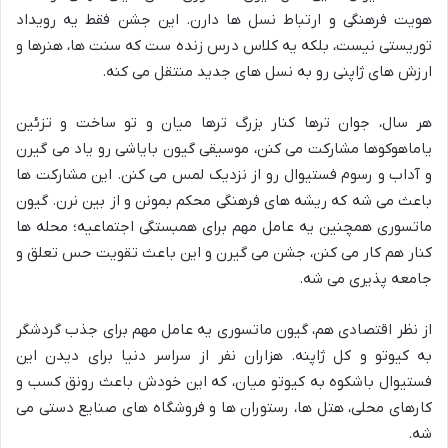
هویت فرهنگی و ارتباط نسل ها دارن. این جشن فقط یه رویداد
توریستی نیست، بلکه یه کلاس درس زنده ست که سنت ها، هنرها و
ارزش های ژاپنی رو به نسل های جدید منتقل می کنه.
هر سال، جوان ترها کنار بزرگ ترها میان و تو ساخت و تزئین
یاماهوکوها مشارکت می کنن، موسیقی گیون بایاشی رو یاد می گیرن
و آداب و رسوم فستیوال رو از نزدیک لمس می کنن. این مشارکت ها
باعث می شه که ریشه های فرهنگی محکم بمونن و از بین نرن. گیون
ماتسوری همچنین یه عامل مهم برای همبستگی اجتماعیه؛ محله ها
کنار هم کار می کنن، جشن می گیرن و این باعث تقویت حس تعلق و
جامعه پذیری می شه.
از نظر اقتصادی هم، گیون ماتسوری یه عامل مهم برای جذب گردشگر
به کیوتو و کل ژاپنه. هزاران نفر از سراسر دنیا برای دیدن این
فستیوال باشکوه به کیوتو میان، که این خودش باعث رونق کسب و
کارهای محلی، هتل ها، رستوران ها و فروشگاه های صنایع دستی می
شه.