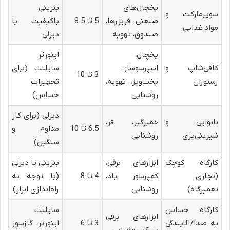
یخچال‌های
بنزینی
سوپرمارکت و
صنعتی، فریزرها،
5 تا 8.5
باکیفیت یا
مواد غذایی
صندوق، تهویه
دیزلی
یخچال،
اینورتر
کافی‌شاپ و
اسپرسوساز،
سایلنت (برای
3 تا 10
رستوران
پخت‌وپز، تهویه،
تجهیزات
روشنایی
حساس)
دیزلی (برای کار
نانوایی و
خمیرگیر، فر،
6.5 تا 10
مداوم و
شیرینی‌پزی
روشنایی
سنگین)
کارگاه کوچک
ابزارهای برقی،
بنزینی یا دیزلی
(نجاری،
کمپرسور باد،
4 تا 8
(با توجه به
تعمیرگاه)
روشنایی
راه‌اندازی ابزار)
کارگاه حساس
سایلنت
ابزارهای برقی
به صدا/آلایندگی
3 تا 6
اینورتر، گازسوز
سبک، روشنایی