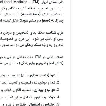
طب سنتی ایران
(Persian Traditional Medicine – ITM)
دارد. این طب بر پایه فلسفه و دیدگاهی کل ن
بر
حفظ سلامتی (حفظ الصحه)
دارد. مبانی نظری ITM بر پایه مف
چهارگانه (صفرا دم بلغم سودا)
شکل گرفته ا
مزاج شناسی
بدن او ناشی می شود. این مزاج بر خصوصیات
شغل و به ویژه
سبک زندگی
می توانند منجر به تغییر
هدف اصلی در ITM حفظ تعادل مزاجی و در صورت بروز عدم تعادل بازگرداندن آن به وضعیت طبیعی است. این مهم عمدتاً از طریق رعایت اصول
(شش اصل ضروری برای زندگی)
حاصل می شود 
هوا (تنفس هوای سالم) :
کیفیت هوایی
غذا و نوشیدنی :
کیفیت و کمیت آنچه خ
خواب و بیداری :
تنظیم الگوی خواب و ب
حرکت و سکون :
تعادل میان فعالیت بد
احتباس و استفراغ :
حفظ مواد ضروری در