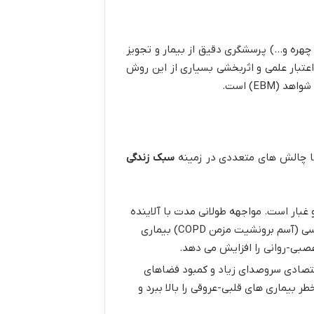
اعتبار علمی و اثربخشی بسیاری از این روش
EB) است.
 با چالش های متعددی در زمینه
سبک زندگی
 غبار است. مواجهه طولانی مدت با آلاینده
هایی مانند ذرات معلق (PM۲.۵, PM۱۰) ازن دی اکسید گوگرد و اکسیدهای نیتروژن خطر ابتلا به بیماری های تنفسی (آسم برونشیت مزمن COPD) بیماری
صبی-روانی را افزایش می دهد.
قتصادی سروصدای زیاد و کمبود فضاهای
بیماری های قلبی-عروقی را بالا ببرد و