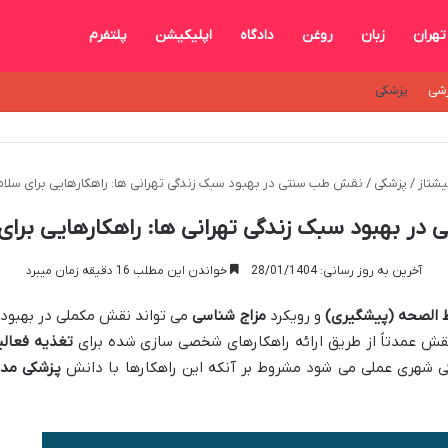
تهران
زبان
روغن
دادگاه
اپلیکیشن
پلتفرم
شی
پزشکی
شتاز
/
پزشکی
/
​نقش طب سنتی در بهبود سبک زندگی تهرانی ها: راهکارهایی برای سلامت
ر بهبود سبک زندگی تهرانی ها: راهکارهایی برای س
آخرین به روز رسانی: 28/01/1404
خواندن این مطلب 16 دقیقه زمان میبرد
 الصحه (پیشگیری)
و رویکرد
مزاج شناسی
می تواند نقش مکملی در بهبود
نقش عمدتاً از طریق ارائه راهکارهای شخصی سازی شده برای
تغذیه
فعال
گی شهری عملی می شود مشروط بر آنکه این راهکارها با دانش
پزشکی مد