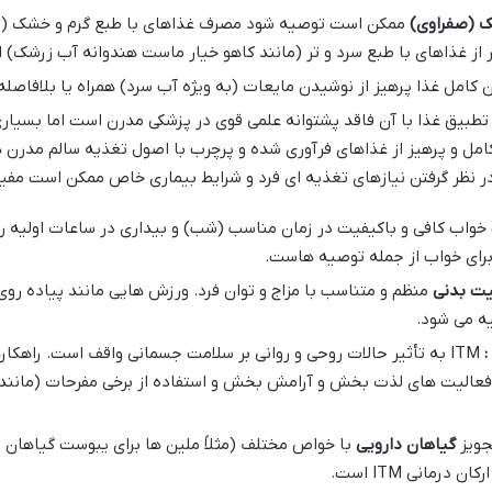
ک (صفراوی)
ممکن است توصیه شود مصرف غذاهای با طبع گرم و خشک (مان
 از غذاهای با طبع سرد و تر (مانند کاهو خیار ماست هندوانه آب زرشک) ا
کامل غذا پرهیز از نوشیدن مایعات (به ویژه آب سرد) همراه یا بلافاصله 
ل و پرهیز از غذاهای فرآوری شده و پرچرب با اصول تغذیه سالم مدرن هم
 در نظر گرفتن نیازهای تغذیه ای فرد و شرایط بیماری خاص ممکن است مفی
یت خواب کافی و باکیفیت در زمان مناسب (شب) و بیداری در ساعات اولیه رو
 برای خواب از جمله توصیه هاست.
یت بدنی
منظم و متناسب با مزاج و توان فرد. ورزش هایی مانند پیاده رو
ه می شود.
:
ITM به تأثیر حالات روحی و روانی بر سلامت جسمانی واقف است. راهک
فعالیت های لذت بخش و آرامش بخش و استفاده از برخی مفرحات (مانند
جویز
گیاهان دارویی
با خواص مختلف (مثلاً ملین ها برای یبوست گیاهان 
رمانی ITM است.