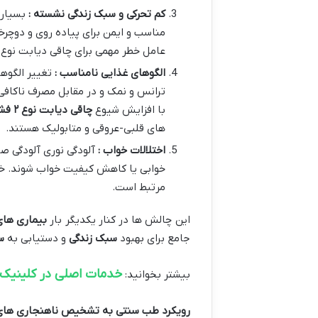
کم تحرکی و سبک زندگی نشسته :
بسیاری
مناسب و ایمن برای پیاده روی و دوچرخ
عامل خطر مهمی برای چاقی دیابت نوع ۲ بیماری های قلبی-عروقی برخی سرطان ها و مشکلات اسکلتی-عضلانی است
الگوهای غذایی نامناسب :
تغییر الگو
ترانس و نمک و در مقابل مصرف ناکافی
با افزایش شیوع
چاقی
دیابت نوع
۲
فشا
های قلبی-عروقی و متابولیک هستند.
اختلالات خواب :
آلودگی نوری آلودگی ص
خوابی یا کاهش کیفیت خواب شوند. خو
مرتبط است.
این چالش ها در کنار یکدیگر بار
بیماری های
جامع برای بهبود
سبک زندگی
و دستیابی به
س
خدمات اصلی در کلینی
بیشتر بخوانید:
رویکرد طب سنتی به تشخیص ناهنجاری های