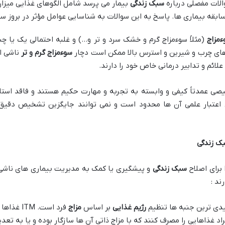
لات مفصلی درباره
سبک زندگی
بیمار می پرسد شامل الگوهای غذایی میز
بقه بیماری ها. پاسخ به این سوالات به شناسایی عوامل مؤثر در بروز سو
ءمزاج
(مثلاً سوءمزاج گرم و خشک سرد و تر و…) و غلبه احتمالی یک یا چ
ای چرب و شیرین و استرس بالا ممکن است دچار
سوءمزاج گرم و تر
ناشی ا
ئم و تدابیر درمانی خاص خود را دارند.
 عمدتاً کیفی و وابسته به تجربه و مهارت حکیم هستند و فاقد استا
عتبار علمی آن ها محدود است و نمی توانند جایگزین تشخیص دقیق بی
بک زندگی
 برای اصلاح
سبک زندگی
و پیشگیری یا کمک به مدیریت بیماری های ناشی از 
ند :
لیدی ترین جنبه ها تنظیم
رژیم غذایی
بر اساس
مزاج
فرد است.
د غذاهایی را مصرف کنند که با مزاج ذاتی آن ها سازگار بوده و یا به تع