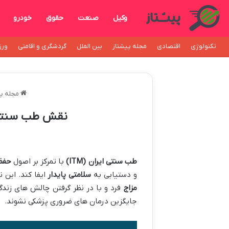
وکیل
صنعت
حقوق
خودرو
تکنولوژی
اقتصادی
مجله پیشتاز
بین الملل
گردشگری و اقامتی
ورز
مجله پی
​نقش طب سنتی د
طب سنتی ایران
(ITM)
با تمرکز بر اصول
حفظ
و دستیابی به
سلامتی پایدار
ایفا کند. این 
مزاج
فرد و با در نظر گرفتن چالش های زند
جایگزین درمان های ضروری پزشکی نشوند.