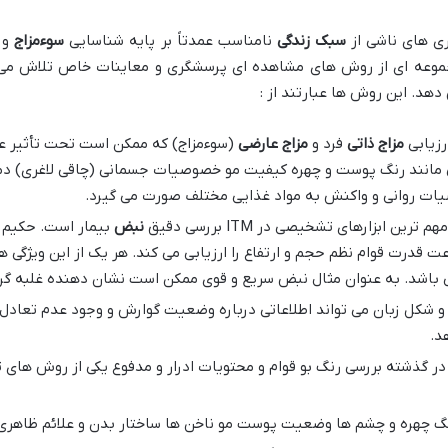
 های ناشی از
سبک زندگی
نامناسب عمدتاً بر پایه شناسایی
سوءمزاج
و 
موعه ای از روش های مشاهده ای پرسشگری و معاینات خاص تلاش می ک
هد. این روش ها عبارتند از :
رزیابی
مزاج ذاتی
فرد و
مزاج عارضی
(سوءمزاج) که ممکن است تحت تأثیر ع
ایی مانند رنگ پوست و چهره کیفیت مو خصوصیات جسمانی (چاقی لاغری)
روانی و واکنش به مواد غذایی مختلف صورت می گیرد.
م ترین ابزارهای تشخیصی در ITM بررسی دقیق
نبض
بیمار است. حکیم 
 قدرت قوام نظم حجم و ارتفاع را ارزیابی می کند. هر یک از این ویژگی 
ی باشد. به عنوان مثال نبض سریع و قوی ممکن است نشان دهنده غلبه گر
 شکل زبان می تواند اطلاعاتی درباره وضعیت گوارش و وجود عدم تعادل ا
د.
در گذشته بررسی رنگ بو قوام و محتویات ادرار و مدفوع یکی از روش های
گ چهره و چشم ها وضعیت پوست مو ناخن ها ساختار بدن و علائم ظاهری 