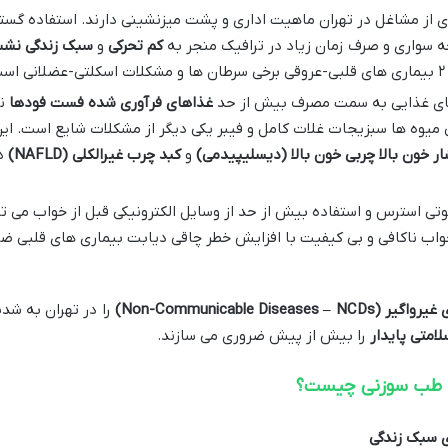
 از مشاغل در تهران ماهیت اداری و پشت میزنشینی دارند. استفاده گس
ه سواری و صرف زمان زیاد در ترافیک منجر به
کم تحرکی
و
سبک زندگی نش
.
های غذایی به سمت مصرف بیش از حد
غذاهای فرآوری شده
فست فودها
نو
 میوه ها سبزیجات غلات کامل و فیبر یکی دیگر از مشکلات شایع است. ای
ر خون بالا
چربی خون بالا (دیسلیپیدمی)
و
کبد چرب غیرالکلی
(NAFLD)
دا
وتی استرس و استفاده بیش از حد از وسایل الکترونیکی قبل از خواب می ت
اب ناکافی و بی کیفیت با افزایش خطر چاقی دیابت بیماری های قلبی ض
 غیرواگیر
(Non-Communicable Diseases – NCDs)
را در تهران به شدت
لامتی پایدار
را بیش از پیش ضروری می سازند.
ک طب سوزنی چیست؟
 سبک زندگی