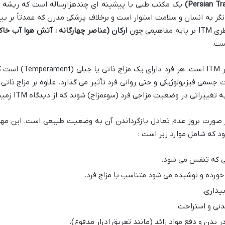
یک مکتب طبی با پیشینه ای چندهزارساله است که ریشه در 
گر به انسان و سلامت استوار است و برخلاف پزشکی مدرن که عمدتاً بر بی
اهیمی چون
ارکان (عناصر چهارگانه : آتش هوا آب خاک
ست.
سنگ بنای تشخیص و درم
 جسمی فیزیولوژیکی و حتی روانی فرد تأثیر می گذارد. علاوه بر مزاج ذا
اتی در وضعیت مزاجی فرد (سوءمزاج) شوند که از دیدگاه ITM زمینه ساز بروز بیماری هاست.
که شامل موارد زیر است :
 که تنفس می شود.
ورده و نوشیده می شود متناسب با مزاج فرد.
یداری.
نی و استراحت.
 بدن و دفع مواد زائد (مانند تعریق ادرار مدفوع).