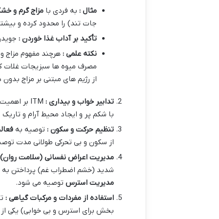
مثال :
به فردی با
مزاج گرم و خش
جات تند) را محدود کرده و بیشتر
تأکید بر آداب غذا خوردن :
جویدن 
نکته علمی :
مصرف میوه ها سبزیجات غلات کام
از رژیم های مبتنی بر مزاج بدون
تدابیر خواب و بیداری :
ITM بر اهم
با شکم پر و ایجاد محیط آرام و تاریک
تنظیم حرکت و سکون :
توصیه به
فعال
از سکون و بی تحرکی طولانی مدت توصی
مدیریت اعراض نفسانی (سلامت روان) 
شدید (خشم اضطراب غم) پرداختن به 
مدیریت استرس
توصیه می شود.
استفاده از مفردات و مرکبات گیاهی :
ت
بخش برای استرس و بی خوابی) یکی از ارکان د