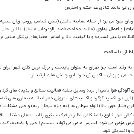
 روانی مانند شادی غم خشم و استرس.
بات)
و
اعمال یداوی
(مانند حجامت فصد زالودرمانی ماساژ). با این حال 
ت بالینی گسترده و با کیفیت بالا بر اساس معیارهای پزشکی مبتنی بر شواهد (M
اط آن با سلامت
 به رشد است. چرا تهران به عنوان پایتخت و بزرگ ترین کلان شهر ایران
می و روانی ساکنان آن دارد. این چالش ها عبارتند از :
ان
آلودگی هوا
ناشی از تردد وسایل نقلیه فعالیت صنایع و پدیده های گرد و
ی فشار خون بالا) انواع سرطان ها (به ویژه سرطان ریه) و حتی مشکلات ع
 کلان شهر شلوغ با مشکلاتی نظیر ترافیک سنگین رقابت شغلی مشکلات ا
رس مزمن
می شود. استرس مزمن می تواند سیستم ایمنی را تضعیف کند خطر 
ب و افسردگی شود.