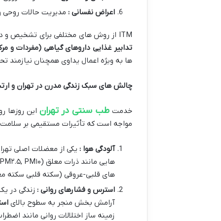
اعراض نفسانی :
مدیریت حالات روحی و
ITM از روش های مختلفی برای تشخیص و درمان بهره می برد از جمله معاینه بالینی (نبض شناسی بررسی زبان عنبیه چهره و…) پرسشگری دقیق از بیمار و تجویز
تدابیر غذایی
داروهای گیاهی (مفردات و مرک
ها به ویژه اعمال یداوی همچنان نیازمند تحقیقا
چالش های سبک زندگی مدرن در تهران و ارتب
طب سنتی در تهران
خدمت
این روزها رو
مواجه است که تأثیرات مستقیمی بر سلامت جس
آلودگی هوا :
یکی از معضلات اصلی تهر
های قلبی-عروقی (سکته قلبی سکته مغز
استرس و فشارهای روانی :
زندگی در یک
آرامش بخش منجر به سطوح بالای
است
زمینه ساز اختلالات روانی مانند اضطرا