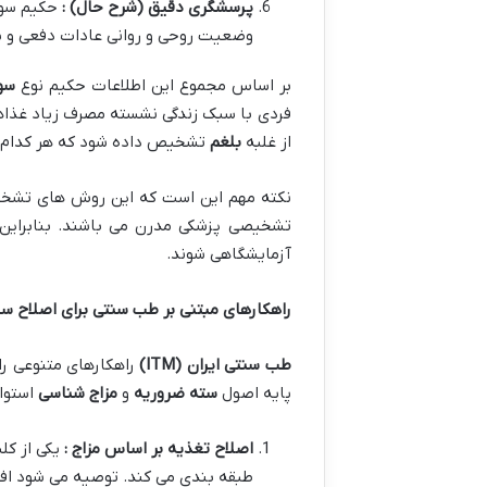
پرسشگری دقیق (شرح حال) :
حکیم سوا
وضعیت روحی و روانی عادات دفعی و سا
بر اساس مجموع این اطلاعات حکیم نوع
سو
فردی با سبک زندگی نشسته مصرف زیاد غذاه
از غلبه
بلغم
تشخیص داده شود که هر کدام علا
نکته مهم این است که این روش های تشخیصی
تشخیصی پزشکی مدرن می باشند. بنابراین ا
آزمایشگاهی شوند.
راهکارهای مبتنی بر طب سنتی برای اصلاح س
طب سنتی ایران
(ITM)
راهکارهای متنوعی را
پایه اصول
سته ضروریه
و
مزاج شناسی
استوار
اصلاح تغذیه بر اساس مزاج :
یکی از ک
طبقه بندی می کند. توصیه می شود افرا