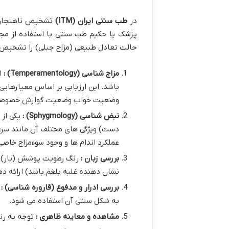
در
طب سنتی ایران
(ITM)
تشخیص ناهنجاری
پزشک یا حکیم طب سنتی با استفاده از مج
حالت تعادل طبیعی (مزاج جبلی) را تشخیص د
مزاج شناسی
(Temperamentology)
:
ا
باشد. این ارزیابی بر اساس معیاره
وضعیت خواب وضعیت گوارش خصوصیات 
نبض شناسی
(Sphygmology)
:
یکی از مه
دست) ویژگی های مختلف آن مانند سرعت
عملکرد اندام ها و وجود سوءمزاج خاص
بررسی زبان :
رنگ رطوبت پوشش (بار) و
نشان دهنده غلبه بلغم باشد) ارائه ده
بررسی ادرار و مدفوع (قاروره شناسی) :
به شکل سنتی آن استفاده می شود.
مشاهده و معاینه ظاهری :
توجه به رن