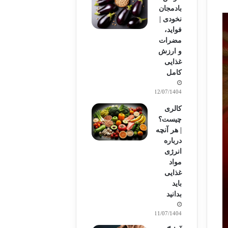
بادمجان
نخودی |
فواید،
مضرات
و ارزش
غذایی
کامل
12/07/1404
کالری
چیست؟
| هر آنچه
درباره
انرژی
مواد
غذایی
باید
بدانید
11/07/1404