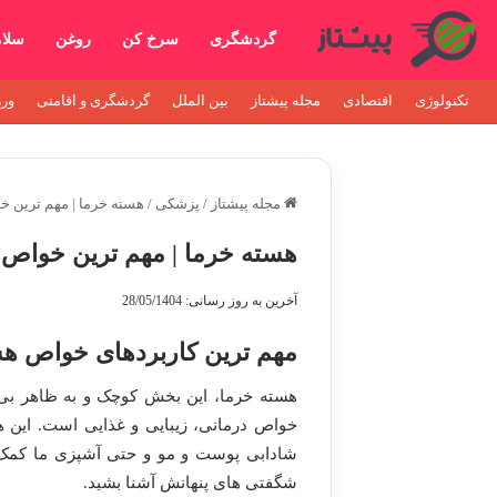
گردشگری
سرخ کن
روغن
سلا
تکنولوژی
اقتصادی
مجله پیشتاز
بین الملل
گردشگری و اقامتی
ور
مجله پیشتاز
/
پزشکی
/
هسته خرما | مهم ترین خ
هسته خرما | مهم ترین خواص 
آخرین به روز رسانی: 28/05/1404
مهم ترین کاربردهای خواص ه
هسته خرما، این بخش کوچک و به ظاهر بی ا
خواص درمانی، زیبایی و غذایی است. این هس
شادابی پوست و مو و حتی آشپزی ما کمک کنه.
شگفتی های پنهانش آشنا بشید.