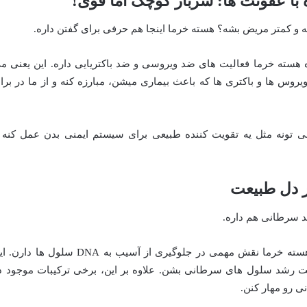
 با عفونت ها: سرباز کوچک اما قوی!
و کمتر مریض بشه؟ هسته خرما اینجا هم حرفی برای گفتن داره.
هسته خرما فعالیت های ضد ویروسی و ضد باکتریایی داره. این یعنی م
یروس ها و باکتری ها که باعث بیماری میشن، مبارزه کنه و از ما در براب
ونه مثل یه تقویت کننده طبیعی برای سیستم ایمنی بدن عمل کنه 
ر دل طبیعت
ضد سرطانی هم داره.
آنتی اکسیدان های فراوان در هسته خرما نقش مهمی در جلوگیری از آسیب به DNA سلول ها دا
ت رشد سلول های سرطانی بشن. علاوه بر این، برخی ترکیبات موجود د
 رو مهار کنن.