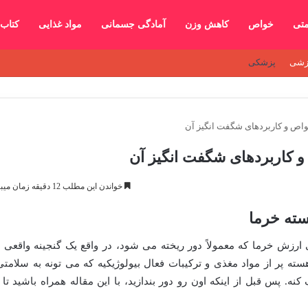
متی
خواص
کاهش وزن
آمادگی جسمانی
مواد غذایی
کتاب
زشی
پزشکی
واص و کاربردهای شگفت انگیز آن
و کاربردهای شگفت انگیز آن
خواندن این مطلب 12 دقیقه زمان میبرد
سته خرما
رزش خرما که معمولاً دور ریخته می شود، در واقع یک گنجینه واقعی ا
ته پر از مواد مغذی و ترکیبات فعال بیولوژیکیه که می تونه به سلامتی
 پس قبل از اینکه اون رو دور بندازید، با این مقاله همراه باشید تا ب