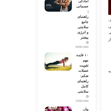
آمادگی
جسمانی
|
راهنمای
،
جامع
ی
سلامتی
و انرژی
.
بیشتر
ز
28/06/1404
۱۰ فایده
مهم
تقویت
عضلات
ه
شکم:
راهنمای
کامل
سلامتی
03/06/1404
پیاز،