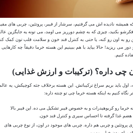
ه همیشه نادیده اش می گرفتیم، سرشار از فیبر، پروتئین، چربی های مفید
. فکرشو بکنید، چیزی که به چشم دورریز می اومد، می تونه یه جایگزین عال
 رو به اون رو کنه، یا حتی به کنترل قند خون و سلامت قلب تون کمک کنه
دور می ریزید! حالا بیاید با هم ببینیم این هسته خرما دقیقاً چه کارهایی ا
ده کنیم.
ن چی داره؟ (ترکیبات و ارزش غذایی)
، اول باید بریم سراغ ترکیباتش. این هسته برخلاف جثه کوچیکش، یه عالم
 نگاه کنیم به اینکه هسته خرما چی تو چنته داره:
ما رو کربوهیدرات و به خصوص فیبر تشکیل می ده. این فیبر بالا
 هضم غذا گرفته تا احساس سیری و کنترل قند خون.
ی پروتئین و چربی هم داره. چربی های موجود در اون، از نوع چربی های
 برای بدن خیلی مهمن.