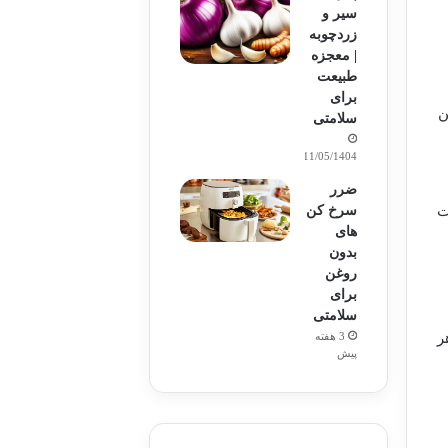
سیر و
زردچوبه
| معجزه
طبیعت
برای
تامین
سلامتی
11/05/1404
ضرر
ت
سرخ کن
های
بدون
روغن
برای
سلامتی
3 هفته
ر
پیش