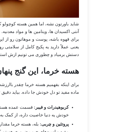
شاید باورتون نشه، اما همین هسته کوچولو ک
آنتی اکسیدان ها، ویتامین ها و مواد معدنیه
برای قهوه باشه، پوست و موهاتون رو از این
یعنی عملاً دارید یه پکیج کامل از سلامتی رو 
دستش برمیاد و چطوری می تونیم ازش استفا
هسته خرما، این گنج پنها
برای اینکه بفهمیم هسته خرما چقدر باارزشه
ماده مفید تو دل خودش جا داده. بیاید دقیق تر
کربوهیدرات و فیبر:
قسمت عمده هسته خر
خودش یه دنیا خاصیت داره، از کمک به
پروتئین و چربی:
بله، هسته خرما مقدار
مفید و اسیدهای چرب ضروری هستن که