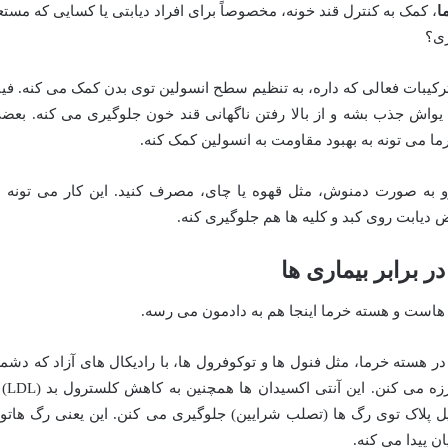
ا
، کمک به کنترل قند خونه، مخصوصاً برای افراد دیابتی یا کسایی که مستع
ری؟
ترکیبات فعالی که داره، به تنظیم سطح انسولین توی بدن کمک می کنه. فیب
یواش جذب بشه و از بالا رفتن ناگهانی قند خون جلوگیری می کنه. بعض
 می تونه به بهبود مقاومت به انسولین کمک کنه.
 به صورت دمنوش، مثل قهوه یا چای، مصرف کنید. این کار می تونه ب
 دیابت روی کبد و کلیه ها هم جلوگیری کنه.
برابر بیماری ها
است و هسته خرما اینجا هم به دادمون می رسه.
 هسته خرما، مثل فنول ها و توکوفرول ها، با رادیکال های آزاد که دشم
اصلی سلول های قلب و عروق هستن، مبارزه 
 پلاک توی رگ ها (تصلب شرایین) جلوگیری می کنن. این یعنی رگ هاتو
 پیدا می کنه.