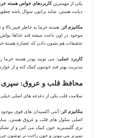
یکی از مهمترین
کاربردهای خواص هسته خرم
دیابت هستن. شاید براتون سوال باشه چطو
مکانیزم اثر:
هسته خرما به خاطر فیبر بالا و 
موجود در اون باعث میشه قند غذاها یواش 
تحقیقات هم نشون دادن که عصاره هسته خرما
کاربرد عملی:
می تونید پودر هسته خرما رو
مدیریت بهتر قند خونتون کمک کنه و از عوارض
محافظ قلب و عروق: سپری در 
سلامت قلب یکی از دغدغه های اصلی خیلی ه
مکانیزم اثر:
آنتی اکسیدان های قوی موجود در
تری گلیسیرید خون کمک می کنن و از تشکیل
تمیزتر می مونن و خون راحت تر توشون جریان