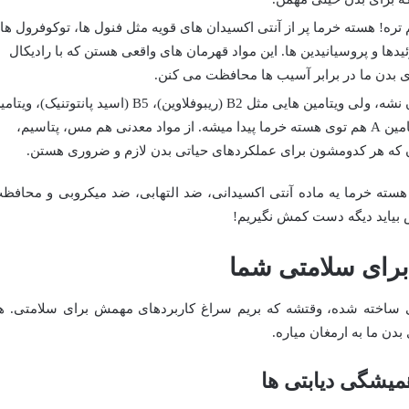
ره! هسته خرما پر از آنتی اکسیدان های قویه مثل فنول ها، توکوفرول ها
لف ویتامین E)، کاروتنوئیدها و پروسیانیدین ها. این مواد قهرمان های واقعی هستن که با رادیکال
ی بدن ما در برابر آسیب ها محافظت می کنن.
شاید باورتون نشه، ولی ویتامین هایی مثل B2 (ریبوفلاوین)، B5 (اسید پانتوتنیک)، وی
C، ویتامین E و حتی مقادیر کمی از ویتامین A هم توی هسته خرما پیدا میشه. از مواد معدنی هم مس، پتاسیم،
ن که هر کدومشون برای عملکردهای حیاتی بدن لازم و ضروری هستن.
 هسته خرما یه ماده آنتی اکسیدانی، ضد التهابی، ضد میکروبی و محافظ
س بیاید دیگه دست کمش نگیریم!
رای سلامتی شما
تی ساخته شده، وقتشه که بریم سراغ کاربردهای مهمش برای سلامتی. ه
 بدن ما به ارمغان میاره.
همیشگی دیابتی ها