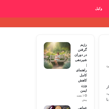
وکیل
رژیم
گرفتن
در دوران
شیردهی
|
راهنمای
کامل
کاهش
وزن
ز
ایمن
،
3 هفته
ا
پیش
خواص