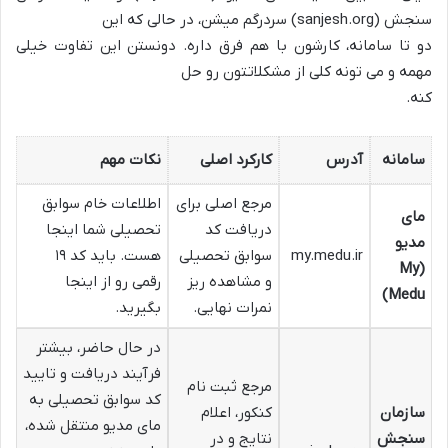
سنجش (sanjesh.org) سردرگم میشن، در حالی که این
دو تا سامانه، کارشون با هم فرق داره. دونستن این تفاوت خیلی
مهمه و می تونه کلی از مشکلاتتون رو حل
کنه.
سامانه
آدرس
کارکرد اصلی
نکات مهم
مرجع اصلی برای
اطلاعات خام سوابق
مای
دریافت کد
تحصیلی شما اینجا
مدیو
my.medu.ir
سوابق تحصیلی
هست. باید کد ۱۹
(My
و مشاهده ریز
رقمی رو از اینجا
Medu)
نمرات نهایی.
بگیرید.
در حال حاضر، بیشتر
فرآیند دریافت و تایید
مرجع ثبت نام
کد سوابق تحصیلی به
سازمان
کنکور، اعلام
مای مدیو منتقل شده،
سنجش
نتایج و در