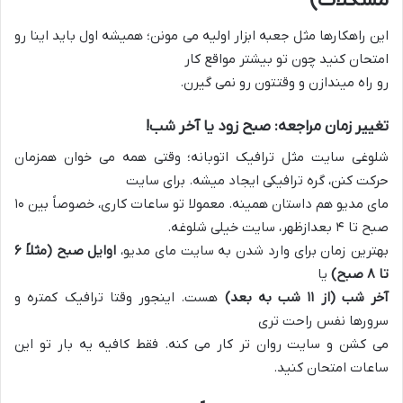
این راهکارها مثل جعبه ابزار اولیه می مونن؛ همیشه اول باید اینا رو
امتحان کنید چون تو بیشتر مواقع کار
رو راه میندازن و وقتتون رو نمی گیرن.
تغییر زمان مراجعه: صبح زود یا آخر شب!
شلوغی سایت مثل ترافیک اتوبانه؛ وقتی همه می خوان همزمان
حرکت کنن، گره ترافیکی ایجاد میشه. برای سایت
مای مدیو هم داستان همینه. معمولا تو ساعات کاری، خصوصاً بین ۱۰
صبح تا ۴ بعدازظهر، سایت خیلی شلوغه.
بهترین زمان برای وارد شدن به سایت مای مدیو،
اوایل صبح (مثلاً ۶
تا ۸ صبح)
یا
آخر شب (از ۱۱ شب به بعد)
هست. اینجور وقتا ترافیک کمتره و
سرورها نفس راحت تری
می کشن و سایت روان تر کار می کنه. فقط کافیه یه بار تو این
ساعات امتحان کنید.