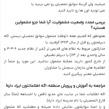
میشید، ولی گزینه سوابق تحصیلی رو نمی بینید یا
نمی تونید اون ها رو تایید کنید.
بررسی مجدد وضعیت مشمولیت: آیا شما جزو مشمولین
هستید؟
همونطور که گفتیم، همه داوطلبا مشمول سوابق تحصیلی نیستن. اگه
دیپلمتون رو قبل از سال ۱۳۸۴ گرفتید، یا
مدارکتون مربوط به نظام های قدیمی تر (غیر از نظام جدید ۶-۳-۳ و
سالی واحدی بعد از ۸۴) یا دیپلم تطبیقی
از خارج کشور دارید، ممکنه مشمول نباشید. این مورد رو حتماً از
اطلاعیه های سازمان سنجش یا مشاوران
تحصیلی معتبر پیگیری کنید.
مراجعه به آموزش و پرورش منطقه: اگه اطلاعاتتون ایراد داره!
اگه اطلاعات شما در سایت مای مدیو ناقص یا اشتباهه (مثلاً سال
فارغ التحصیلی یا نام مدرسه ایراد داره)
و یا اصلا سوابقتون نمایش داده نمیشه و مطمئنید که مشمول