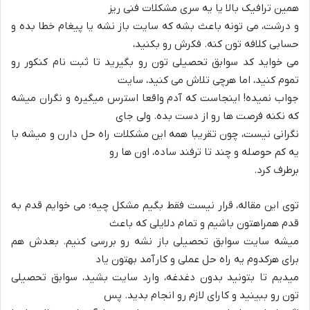
همین ترافیک بالا یا یه سری مشکلات فنی ریز
و درشت، می تونه باعث بشه که سایت باز نشه یا پیغام خطا بده و
حسابی کلافه تون کنه. فکرش رو بکنید،
می خواید کد سوابق تحصیلی تون رو بگیرید تا ثبت نام کنکور رو
تموم کنید، اما هرچی تلاش می کنید، سایت
جواب نمیده! اینجاست که آدم واقعا استرس میگیره و نگران میشه
که نکنه فرصت ها رو از دست بده. ولی جای
نگرانی نیست، چون تقریبا همه این مشکلات راه حل دارن و میشه با
یه کم حوصله و چند تا ترفند ساده، اون ها رو
برطرف کرد.
توی این مقاله، قرار نیست فقط بگیم مشکل چیه؛ می خوایم قدم به
قدم همراهتون باشیم و تمام دلایلی که باعث
میشه سایت سوابق تحصیلی باز نشه رو بررسی کنیم. بعدش هم
برای هرکدوم یه راه حل عملی و کارآمد بهتون یاد
میدیم تا بتونید بدون دغدغه، وارد سایت بشید، سوابق تحصیلی
تون رو ببینید و کارای لازم رو انجام بدید. پس