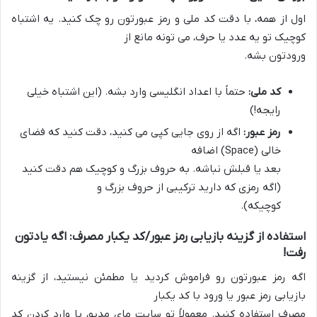
اول از همه، با دقت کد ملی و رمز عبورتون رو چک کنید. یه اشتباه
کوچیک تو یه عدد یا حرف، می تونه مانع از
ورودتون بشه.
کد ملی:
حتماً با اعداد انگلیسی وارد بشه. (این اشتباه خیلی
رایجه!)
رمز عبور:
اگه از روی جایی کپی می کنید، دقت کنید که فضای
خالی (Space) اضافه
بعد یا قبلش نباشه. به حروف بزرگ و کوچیک هم دقت کنید
(اگه رمزی که دارید ترکیبی از حروف بزرگ و
کوچیکه).
استفاده از گزینه بازیابی رمز عبور/کد یکبار مصرف: اگه یادتون
رفت!
اگه رمز عبورتون رو فراموش کردید یا مطمئن نیستید، از گزینه
بازیابی رمز عبور یا ورود با کد یکبار
مصرف استفاده کنید. معمولاً تو سایت مای مدیو، با وارد کردن کد