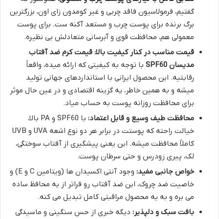
گفتیم، فرمولاسیون فاقد چربی و غیر کومدون زای اون، بزرگترین
برگ برنده برای پوست چرب و مستعد آکنه ست. برای پوست
معمولی هم، محافظت قوی و آبرسانی متعادلش بی نظیره.
قیمت مناسب در کنار کیفیت بالا:
قیمت کرم ضد آفتاب
مدیسان SPF60
با توجه به کیفیتی که ارائه میده، واقعاً
رقابتیه. این محصول ایرانی با استانداردهای جهانی تولید
میشه و به همین خاطر، یه گزینه اقتصادی و در عین حال موثر
برای محافظت روزانه پوست به حساب میاد.
محافظت طیف وسیع و قابل اعتماد:
با SPF60 و PA بالا،
خیالت راحته که پوستت در برابر هر دو نوع اشعه UVA و UVB
کاملاً محافظت میشه. این یعنی پیشگیری از آفتاب سوختگی،
لک، پیری زودرس و حتی سرطان پوست.
خواص جانبی مفید:
وجود آنتی اکسیدان ها (ویتامین C و E) و
خاصیت ضد چروک، این ضد آفتاب رو فراتر از یه محافظ ساده
می بره و به یه محصول مراقبتی کامل تبدیل می کنه.
بافت سبک و دلپذیر:
دیگه خبری از حس سنگینی و ماسیدگی