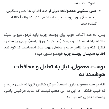
ناخوشایند بشه.
حس سنگینی محصولات:
خیلی از ضد آفتاب ها حس سنگینی
و چسبندگی روی پوست چرب ایجاد می کنن که واقعاً کلافه
کننده ست.
پس، یه ضد آفتاب خوب برای پوست چرب باید فرمولاسیونی سبک
داشته باشه، منافذ رو نبنده (غیر کومدون زا باشه)، چربی پوست رو
کنترل کنه و یه ظاهر مات و مخملی بهت بده. اینجاست که
کرم ضد
آفتاب مدیسان پوست چرب
خودشو نشون میده.
پوست معمولی، نیاز به تعادل و محافظت
هوشمندانه
اگه پوست معمولی داری، احتمالاً خوش شانس تری! نه خیلی چربه و
نه خیلی خشک. اما این به این معنی نیست که نباید مراقبش باشی.
پوست معمولی هم نیاز به: