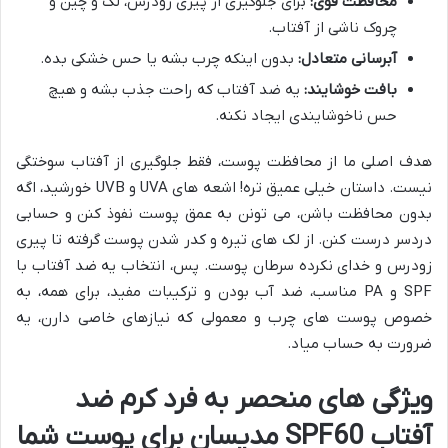
محافظت قوی:
برای جلوگیری از پیری زودرس، لک و چین و
چروک ناشی از آفتاب.
آبرسانی متعادل:
بدون اینکه چرب بشه یا حس خشکی بده.
بافت خوشایند:
یه ضد آفتاب که راحت جذب بشه و هیچ
حس ناخوشایندی ایجاد نکنه.
هدف اصلی ما از محافظت پوست، فقط جلوگیری از آفتاب سوختگی
نیست. داستان خیلی عمیق تره! اشعه های UVA و UVB خورشید، اگه
بدون محافظت باشن، می تونن به عمق پوست نفوذ کنن و حسابی
دردسر درست کنن. از لک های تیره و کدر شدن پوست گرفته تا پیری
زودرس و خدای نکرده سرطان پوست. پس، انتخاب یه ضد آفتاب با
SPF و PA مناسب، ضد آب بودن و ترکیبات مفید، برای همه، به
خصوص پوست های چرب و معمولی که نیازهای خاصی دارن، یه
ضرورت به حساب میاد.
ویژگی های منحصر به فرد کرم ضد
آفتاب SPF60 مدیسان برای پوست شما