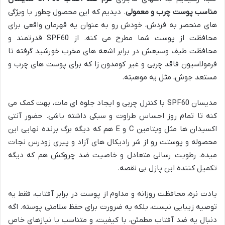
مناسب پوست چرب و معمولی
. دیدیم که این محصول چطور با ویژگی
های منحصر به فردش، خودش رو به عنوان یه قهرمان واقعی برای
محافظت از پوست شما مطرح می کنه. از SPF60 قدرتمند و
محافظت طیف وسیعش در برابر اشعه های مخرب خورشید گرفته تا
فرمولاسیون فاقد چربی و غیر کومدون زا که برای پوست های چرب و
مستعد جوش، مثل یه موهبته.
مدیسان SPF60 با کنترل چربی و ایجاد جلوه ای مات، بهت کمک می
کنه تا تمام روز احساس طراوت و سبکی داشته باشی. حضور آنتی
اکسیدان ها مثل ویتامین C و E هم که دیگه برگ برنده نهایی این
محصوله و پوستت رو از شر رادیکال های آزاد و پیری زودرس نجات
میده. رطوبت رسانی متعادل و خاصیت ضد چروکش هم که دیگه
تکمیل کننده این پازل بی نقصه.
یادت نره، محافظت روزانه و مداوم از پوست در برابر آفتاب، فقط یه
توصیه زیبایی نیست، بلکه یه ضرورت برای حفظ سلامتی پوسته. اگه
دنبال یه ضد آفتاب مطمئن، با کیفیت، و متناسب با نیازهای خاص