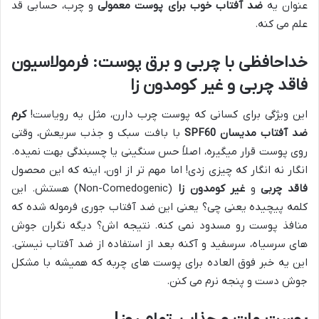
عنوان یه
ضد آفتاب خوب برای پوست معمولی
و چرب، حسابی قد
علم می کنه.
خداحافظی با چربی و برق پوست: فرمولاسیون
فاقد چربی و غیر کومدون زا
این ویژگی برای کسانی که پوست چرب دارن، مثل یه رویاست!
کرم
ضد آفتاب مدیسان SPF60
با بافت سبک و جذب سریعش، وقتی
روی پوست قرار میگیره، اصلاً حس سنگینی یا چسبندگی بهت نمیده.
انگار نه انگار که چیزی زدی! اما مهم تر از اون، اینه که این محصول
فاقد چربی
و
غیر کومدون زا
(Non-Comedogenic) هستش. این
کلمه پیچیده یعنی چی؟ یعنی این ضد آفتاب جوری فرموله شده که
منافذ پوست رو مسدود نمی کنه. نتیجه اش؟ دیگه نگران جوش
های سرسیاه، سرسفید و آکنه بعد از استفاده از ضد آفتاب نیستی.
این یه خبر فوق العاده برای پوست های چربه که همیشه با مشکل
جوش دست و پنجه نرم می کنن.