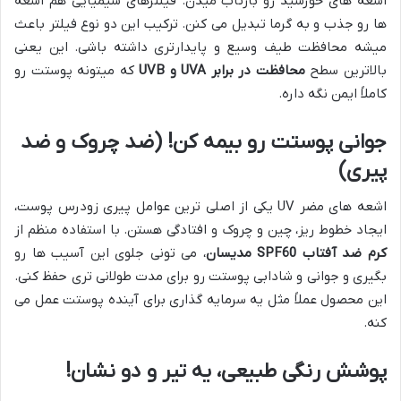
اشعه های خورشید رو بازتاب میدن. فیلترهای شیمیایی هم اشعه
ها رو جذب و به گرما تبدیل می کنن. ترکیب این دو نوع فیلتر باعث
میشه محافظت طیف وسیع و پایدارتری داشته باشی. این یعنی
بالاترین سطح
محافظت در برابر UVA و UVB
که میتونه پوستت رو
کاملاً ایمن نگه داره.
جوانی پوستت رو بیمه کن! (ضد چروک و ضد
پیری)
اشعه های مضر UV یکی از اصلی ترین عوامل پیری زودرس پوست،
ایجاد خطوط ریز، چین و چروک و افتادگی هستن. با استفاده منظم از
کرم ضد آفتاب SPF60 مدیسان
، می تونی جلوی این آسیب ها رو
بگیری و جوانی و شادابی پوستت رو برای مدت طولانی تری حفظ کنی.
این محصول عملاً مثل یه سرمایه گذاری برای آینده پوستت عمل می
کنه.
پوشش رنگی طبیعی، یه تیر و دو نشان!