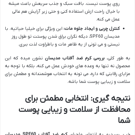
روی پوست نیست. بافت سبک و جذب سریعش باعث میشه
با خیال راحت ازش استفاده کنی و حتی زیر آرایش هم عالی
عمل می کنه.
کنترل چربی و ایجاد جلوه مات:
این ویژگی برای خیلیا حیاتیه. با
مدیسان SPF60، دیگه نگران براق شدن پوستت تو طول روز
نیستی و می تونی از یه ظاهر مات و باطراوت لذت ببری.
به طور کلی،
بررسی کرم ضد آفتاب مدیسان
نشون میده که این
محصول نه تنها به وعده های خودش عمل می کنه، بلکه با توجه به
مزایای رقابتی که داره، می تونه یه انتخاب هوشمندانه و مطمئن برای
سلامت و زیبایی پوست شما باشه.
نتیجه گیری: انتخابی مطمئن برای
محافظت از سلامت و زیبایی پوست
شما
خب، رسیدیم به انتهای ماجرای
کرم ضد آفتاب SPF60 مدیسان