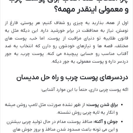
و معمولی اینقدر مهمه؟
اول از همه، بذارید یه چیزی رو شفاف کنیم: هر پوستی، فارغ از
نوعش، نیاز به محافظت در برابر خورشید داره. این دیگه مثل یه
قانون طلاییه تو دنیای مراقبت از پوست. اما خب، پوست های
مختلف، قصه ها و نیازهای خودشون رو دارن که انتخاب یه ضد
آفتاب مناسب رو حسابی پیچیده می کنه. پوست چرب، یه جور
دردسر داره و پوست معمولی، یه جور دیگه.
دردسرهای پوست چرب و راه حل مدیسان
اگه پوست چربی داری، حتماً با این موارد آشنایی:
براق شدن پوست:
از ظهر نشده صورتت مثل لامپ روشن میشه
و انگار یه لایه چربی روش نشسته.
جوش و آکنه:
منافذ پوستت مدام در حال تولید چربی بیشترن
و این می تونه باعث مسدود شدن منافذ و بروز جوش های