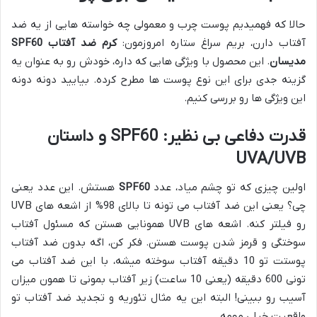
حالا که فهمیدیم پوست چرب و معمولی چه خواسته هایی از یه ضد
آفتاب دارن، بریم سراغ ستاره امروزمون:
کرم ضد آفتاب SPF60
مدیسان
. این محصول با ویژگی هایی که داره، خودش رو به عنوان یه
گزینه جدی برای این نوع پوست ها مطرح کرده. بیایید دونه دونه
این ویژگی ها رو بررسی کنیم.
قدرت دفاعی بی نظیر: SPF60 و داستان
UVA/UVB
اولین چیزی که تو چشم میاد، عدد
SPF60
هستش. این عدد یعنی
چی؟ یعنی این ضد آفتاب می تونه تا بالای 98% از اشعه های UVB
رو فیلتر کنه. اشعه های UVB همونایی هستن که مسئول آفتاب
سوختگی و قرمز شدن پوست هستن. فکر کن، اگه بدون ضد آفتاب
پوستت تو 10 دقیقه آفتاب سوخته میشه، با این ضد آفتاب می
تونی 600 دقیقه (یعنی 10 ساعت) زیر آفتاب بمونی تا همون میزان
آسیب رو ببینی! البته این یه مثال تئوریه و تجدید ضد آفتاب تو
واقعیت خیلی مهمه.