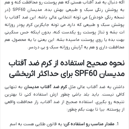
اگه دنبال یه ضد آفتاب هستی که هم پوستت رو محافظت کنه و هم
یه پوشش رنگی سبک و طبیعی بهش بده، مدیسان SPF60 (در
نسخه رنگی خودش) می تونه انتخابی عالی باشه. این ضد آفتاب با
پوشش سبک و طبیعی که داره، می تونه جایگزین کرم پودر روزانه
ات بشه و تناژ پوستت رو یکدست کنه، بدون اینکه حس سنگینی
بهت بده یا روی پوستت ماسیده بشه. این یعنی با یه محصول، هم
محافظت داری و هم یه آرایش روزانه سبک و بی دردسر.
نحوه صحیح استفاده از کرم ضد آفتاب
مدیسان SPF60 برای حداکثر اثربخشی
داشتن یه ضد آفتاب عالی مثل
کرم ضد آفتاب مدیسان
به تنهایی
کافی نیست. باید بلد باشی چطور ازش استفاده کنی تا بهترین
نتیجه رو بگیری. استفاده صحیح از ضد آفتاب، راز محافظت واقعی
از پوستته. بیا تا بهت بگم چطور:
مقدار مناسب رو استفاده کن:
یه قانون طلایی هست به اسم