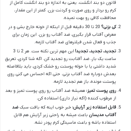
قانون دو بند انگشت. یعنی به اندازه دو بند انگشت کامل از
کرم رو بردار و روی صورت و گردنت بزن. کمتر از این مقدار،
محافظت کافی رو بهت نمیده.
کی بزنی؟
20 تا 30 دقیقه قبل از اینکه از خونه خارج بشی و در
معرض آفتاب قرار بگیری، ضد آفتاب رو بزن. این زمان برای
جذب و فعال شدن فیلترهای ضد آفتاب لازمه.
تجدید، تجدید، تجدید!
این مهم ترین نکته ست. هر 2 تا 3
ساعت یک بار، ضد آفتابت رو تجدید کن. اگه شنا کردی، تعریق
شدید داشتی یا با حوله پوستت رو خشک کردی، باید بلافاصله
بعدش دوباره ضد آفتاب بزنی. حتی اگه احساس می کنی روی
پوستت مونده، باز هم تجدید لازمه.
روی پوست تمیز:
همیشه ضد آفتاب رو روی پوست تمیز و بعد
از مرطوب کننده (اگه نیاز داری) استفاده کن.
قابل استفاده زیر آرایش:
خبر خوب اینه که بافت سبک
ضد
آفتاب مدیسان
باعث میشه به راحتی زیر آرایش هم قابل
استفاده باشه و باعث ماسیدگی کرم پودر نشه.