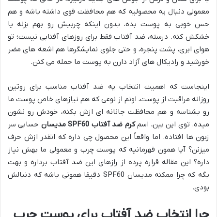
معمولی دنبال یه محصولیه که هم محافظت قوی داشته باشه و هم
حس خوبی به پوست بده، بدون اینکه چربیش رو بهم بزنه یا
خشکش کنه. درسته، ضد آفتاب فقط برای روزهای آفتابی نیست؛ تو
هوای ابری، پشت پنجره، و حتی جلوی نمایشگرها هم اشعه های مضر
خورشید و رادیکال های آزاد دارن به پوست ما حمله می کنن.
اینجاست که اهمیت انتخاب یه ضد آفتاب مناسب برای روتین
روزانه مراقبت از پوست، اونم از نوعی که هم نیازهای خاص پوست ما
رو بشناسه و هم محافظت جانانه ای ازش بکنه، خودش رو نشون
میده. توی این بین، اسم
کرم ضد آفتاب SPF60 مدیسان
حسابی سر
زبون ها افتاده. اما واقعاً این محصول چی داره که انقدر ازش حرف
میزنن؟ آیا همون قهرمانیه که پوست چرب و معمولی ما بهش نیاز
داره؟ این مقاله قراره پرده از رازهای این ضد آفتاب برداره و بهت
بگه که چرا ممکنه مدیسان SPF60 دقیقا همونی باشه که دنبالش
بودی.
چرا انتخاب ضد آفتاب برای پوست چرب