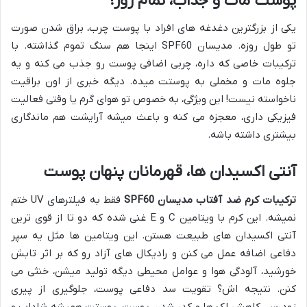
پوست مات و جذاب، تمام روز!
یکی از بزرگترین دغدغه های افراد با پوست چرب، براق شدن صورت
تو طول روزه. مدیسان SPF60 اینجا هم سنگ تموم گذاشته. با
ترکیبات خاصی که داره، چربی اضافی پوست رو جذب می کنه و یه
جلوه مات و مخملی به پوستت میده. دیگه خبری از اون براقیت
ناخواسته نیست! این ویژگی، به خصوص تو هوای گرم یا وقتی فعالیت
فیزیکی داری، معجزه می کنه و باعث میشه آرایشت هم ماندگاری
بیشتری داشته باشه.
آنتی اکسیدان ها، قهرمانان پنهان پوست
ترکیبات کرم ضد آفتاب مدیسان SPF60
فقط به فیلترهای UV ختم
نمیشه. این کرم با ویتامین C و E غنی شده که دو تا از قوی ترین
آنتی اکسیدان های طبیعت هستن. این ویتامین ها مثل یه سپر
دفاعی اضافه عمل می کنن و رادیکال های آزاد رو که بر اثر تابش
خورشید، آلودگی هوا و عوامل محیطی دیگه تولید میشن، خنثی می
کنن. نتیجه اش؟ تقویت سد دفاعی پوست، جلوگیری از پیری
زودرس، کاهش لک ها و کدر شدن پوست. پوستت همیشه شاداب و