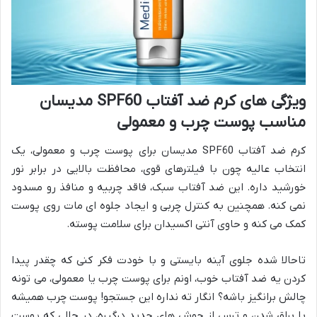
ویژگی های کرم ضد آفتاب SPF60 مدیسان
مناسب پوست چرب و معمولی
کرم ضد آفتاب SPF60 مدیسان برای پوست چرب و معمولی، یک
انتخاب عالیه چون با فیلترهای قوی، محافظت بالایی در برابر نور
خورشید داره. این ضد آفتاب سبک، فاقد چربیه و منافذ رو مسدود
نمی کنه. همچنین به کنترل چربی و ایجاد جلوه ای مات روی پوست
کمک می کنه و حاوی آنتی اکسیدان برای سلامت پوسته.
تاحالا شده جلوی آینه بایستی و با خودت فکر کنی که چقدر پیدا
کردن یه ضد آفتاب خوب، اونم برای پوست چرب یا معمولی، می تونه
چالش برانگیز باشه؟ انگار ته نداره این جستجو! پوست چرب همیشه
با براق شدن و ترس از جوش های جدید درگیره، در حالی که پوست