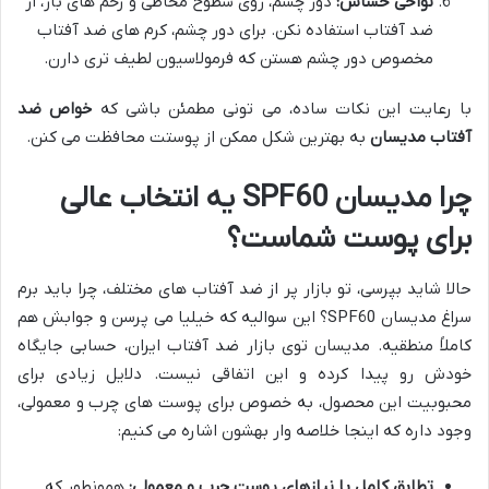
نواحی حساس:
دور چشم، روی سطوح مخاطی و زخم های باز، از
ضد آفتاب استفاده نکن. برای دور چشم، کرم های ضد آفتاب
مخصوص دور چشم هستن که فرمولاسیون لطیف تری دارن.
با رعایت این نکات ساده، می تونی مطمئن باشی که
خواص ضد
آفتاب مدیسان
به بهترین شکل ممکن از پوستت محافظت می کنن.
چرا مدیسان SPF60 یه انتخاب عالی
برای پوست شماست؟
حالا شاید بپرسی، تو بازار پر از ضد آفتاب های مختلف، چرا باید برم
سراغ مدیسان SPF60؟ این سوالیه که خیلیا می پرسن و جوابش هم
کاملاً منطقیه. مدیسان توی بازار ضد آفتاب ایران، حسابی جایگاه
خودش رو پیدا کرده و این اتفاقی نیست. دلایل زیادی برای
محبوبیت این محصول، به خصوص برای پوست های چرب و معمولی،
وجود داره که اینجا خلاصه وار بهشون اشاره می کنیم:
تطابق کامل با نیازهای پوست چرب و معمولی:
همونطور که