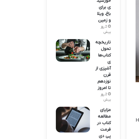
خورشید
ی برای
باغ، ویلا
و زمین
2 روز
پیش
تاریخچه
تحول
کتاب‌ها
ی
آشپزی از
قرن
نوزدهم
تا امروز
2 روز
پیش
مزایای
مطالعه
Helpful
کتاب در
فرمت
پی دی