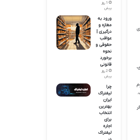
1 روز
پیش
ورود به
مغازه و
ی
درگیری |
عواقب
حقوقی و
نحوه
برخورد
قانونی
،
2 روز
پیش
م
چرا
.
لیفتراک
ایران
بهترین
ر
انتخاب
برای
اجاره
لیفتراک
در