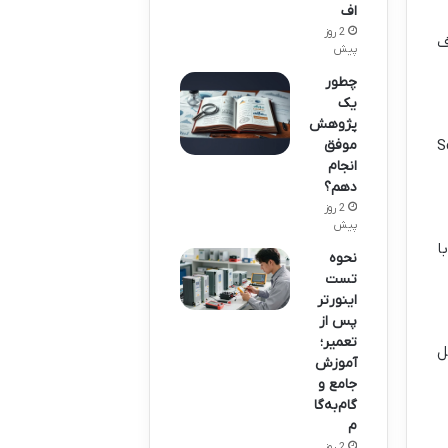
اف
2 روز
، هدف
پیش
چطور
یک
پژوهش
ی مبتنی بر جستجو (Search
موفق
انجام
دهم؟
2 روز
پیش
ر با
نحوه
تست
اینورتر
پس از
تعمیر؛
ل
آموزش
جامع و
گام‌به‌گا
م
2 روز