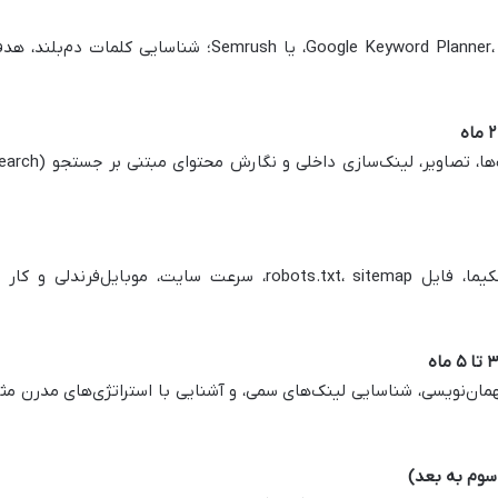
یادگیری استفاده از ابزارهایی مثل Google Keyword Planner، Ahrefs، یا Semrush؛ شناسایی کلمات دم‌بلند
بهینه‌سازی تایتل، متا دیسکریپشن، هدینگ‌ها، تصاویر، لینک‌سازی داخلی و نگارش محتوا
آموزش ساختار سایت (URL، معماری)، اسکیما، فایل robots.txt، sitemap، سرعت سایت، موبایل‌فرندلی و کا
همان‌نویسی، شناسایی لینک‌های سمی، و آشنایی با استراتژی‌های مدرن مث