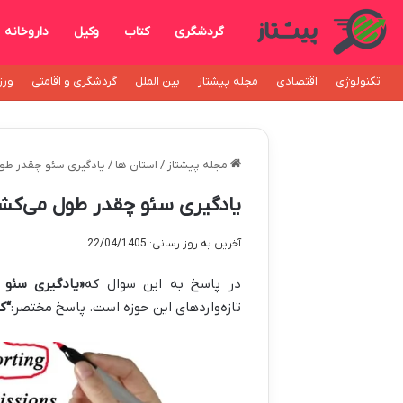
گردشگری
کتاب
وکیل
داروخانه
تکنولوژی
اقتصادی
مجله پیشتاز
بین الملل
گردشگری و اقامتی
ورز
مجله پیشتاز
/
استان ها
/
یادگیری سئو چقدر طول
یادگیری سئو چقدر طول می‌کشد
آخرین به روز رسانی: 22/04/1405
در پاسخ به این سوال که
«یادگیری سئو 
تازه‌واردهای این حوزه است. پاسخ مختصر:
“ک