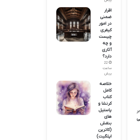
پیش
اقرار
ضمنی
در امور
کیفری
چیست
و چه
آثاری
دارد؟
22
ساعت
پیش
خلاصه
کامل
کتاب
کرنشا و
پاستیل
ر
های
ی
بنفش
(کاترین
اپلگیت)