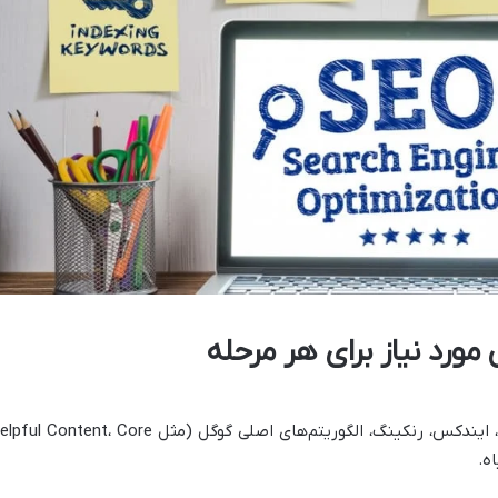
مورد نیاز برای هر مرحله
آشنایی با نحوه کار موتورهای جستجو، کرال، ایندکس، رنکینگ، الگوریتم‌های اصلی گوگل (مثل  Content، Core