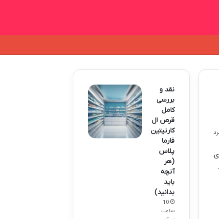
نقد و
بررسی
کامل
قرص ال
کارنیتین
فارما
پلاس
ی
(هر
آنچه
باید
بدانید)
10
ساعت