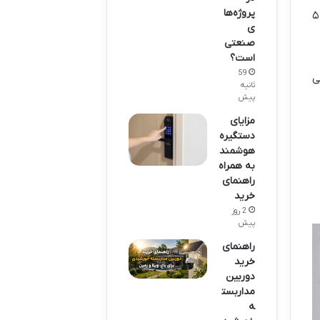
پروژه‌ها
– اگر روزی ۲-۳ ساعت تمرین کنید، طی ۴-۶ ماه به سطح متوسط می‌رسید. با وقت کم‌تر (مثلاً ۵
ی
صنعتی
است؟
59
ی
ثانیه
پیش
مزایای
دستگیره
هوشمند
به همراه
راهنمای
خرید
2 روز
پیش
راهنمای
خرید
دوربین
مداربست
ه