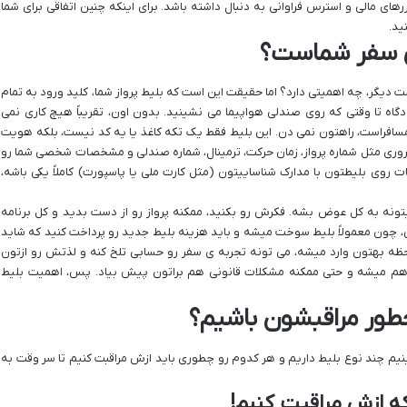
ی مالی و استرس فراوانی به دنبال داشته باشد. برای اینکه چنین اتفاقی برای شما
ید.
یی سفر شماست؟
 دیگر، چه اهمیتی دارد؟ اما حقیقت این است که بلیط پرواز شما، کلید ورود به تمام
گاه تا وقتی که روی صندلی هواپیما می نشینید. بدون اون، تقریباً هیچ کاری نمی
 مسافراست، راهتون نمی دن. این بلیط فقط یک تکه کاغذ یا یه کد نیست، بلکه هویت
وری مثل شماره پرواز، زمان حرکت، ترمینال، شماره صندلی و مشخصات شخصی شما رو
وی بلیطتون با مدارک شناساییتون (مثل کارت ملی یا پاسپورت) کاملاً یکی باشه،
تونه به کل عوض بشه. فکرش رو بکنید، ممکنه پرواز رو از دست بدید و کل برنامه
ن، چون معمولاً بلیط سوخت میشه و باید هزینه بلیط جدید رو پرداخت کنید که شاید
حظه بهتون وارد میشه، می تونه تجربه ی سفر رو حسابی تلخ کنه و لذتش رو ازتون
 تر هم میشه و حتی ممکنه مشکلات قانونی هم براتون پیش بیاد. پس، اهمیت بلیط
 چطور مراقبشون باشیم؟
ینیم چند نوع بلیط داریم و هر کدوم رو چطوری باید ازش مراقبت کنیم تا سر وقت به
که ازش مراقبت کنیم!