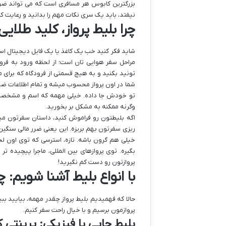
بزرگترین کابوس هر مسافری است که می تواند ضررها
نیفتد، باید یک سری نکات مهم را بدانید و رعایت کن
چرا بلیط پرواز، کلید طلا
شاید فکر کنید خب یک کاغذ یا یک فایل دیجیتال است
مراحل سفر هوایی تان است؛ از لحظه ورود به فرود
تونید بکنید و به هیچ قسمتی از فرودگاه که برای
شما در اون پرواز محسوب میشه و تمام اطلاعات ضر
تو خودش جا داده. خیلی مهمه که اسم و مشخصات ر
وگرنه ممکنه به مشکل بر بخورید.
اگه بلیطتون رو فراموش کنید، داستان سفرتون می
ریزی سفرتون بهم بریزه. این یعنی ضرر مالی سنگی
خیلی هم گرون باشه. تازه، استرسی که توی اون ل
بگیره. توی پروازهای بین المللی، ماجرا پیچیده
پروازتون رو دست کم نگیرید!
با انواع بلیط آشنا شویم:
حالا که فهمیدیم بلیط پرواز چقدر مهمه، بیایید بب
پروازمون برسیم و با خیال راحت سفر کنیم.
بلیط چاپی یا فیزیکی: پرینتی 