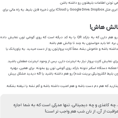
ا می تونن اطلاعات بلیطتون رو داشته باشن.
استفاده از فضای ابری مثل Google Drive، Dropbox یا iCloud برای ذخیره فایل بلیط، یه راه عالی برای
 چالش هاش!
بعضی ایرلاین ها امکان صدور کارت پرواز موبایلی رو هم دارن که یه بارکد QR یا یه کد دیگه است که روی گوشی تون نمایش داده
بره. اما باید حواستون به چند تا چالش هم باشه:
اشته باشه و خاموش بشه، عملاً کارت پروازتون رو از دست میدید. یه پاوربانک یا
ای نمایش کارت پرواز نیاز به اینترنت دارن، پس از وجود اینترنت مطمئن باشید.
مکنه دستگاه اسکنر نتونه بارکد روی گوشی تون رو بخونه. برای همین، بهتره
ون بلیط الکترونیکی پرینت شده) رو هم داشته باشید یا اگه دیدید مشکل پیش
ذارید که هم دم دست باشه و هم امنیت داشته باشه و گم نشه یا نیفته بشکنه.
 چه کاغذی و چه دیجیتالی، تنها مدرکی است که به شما اجازه
راقبت از آن، از نان شب هم واجب تر است!