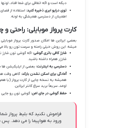
دیگه است و اگه اتفاقی برای شما افتاد، اونه
توی درایو ابری ذخیره کنید:
اطمینان از دسترسی همیشگی به اونه.
کارت پرواز موبایلی: راحتی و
میشه. این روش خیلی راحته و سرعت تون رو بالا می 
شارژ کافی باتری گوشی:
اگه گوشی تون شارژ ند
شارژر همراه داشته باشید.
دسترسی به اینترنت:
بعضی از اپلیکیشن ها بر
آمادگی برای اسکن نشدن بارکد:
گاهی وقت ها م
همیشه یه نسخه چاپی از کارت پرواز (یا هم
اومد، سریعاً برید سراغ کانتر ایرلاین.
حفظ گوشی در جای امن:
گوشی تون رو جایی ب
فراموش نکنید که بلیط پرواز شما،
ورود به هواپیما را می دهد. پس م