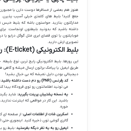
هنوز هم بعضی از مسافرها دوست دارن یا مجبورن 
جمع کنید! بلیط های کاغذی خیلی آسیب پذیرن.
مدارکتون بذارید. حواستون باشه که بلیط خیس نش
داشته باشید که بدونید بلیطتون اونجاست. برای 
موبایلتون یا توی فضای ابری مثل گوگل درایو یا 
تصویری ازش دارید.
بلیط الکترونیکی (E-ticket): رفیق دیجیتالی شما!
این روزها، بلیط الکترونیکی رایج ترین نوع بلیطه. 
طریق ایمیل یا پیامک براتون ارسال میشه و گاهی ه
دیجیتالی بودن دلیل نمیشه که بی خیال بشید!
کد رفرنس (PNR) رو دم دست داشته باشید:
ا
می تونید اطلاعاتتون رو توی فرودگاه پیدا ک
یه نسخه پشتیبان پرینت بگیرید:
شاید بگید 
باشید. این کار در مواقعی که اینترنت نداری
خوره.
اسکرین شات از اطلاعات اصلی:
از صفحه ای که
گالری گوشی تون ذخیره کنید. اینجوری حتی اگ
ایمیل رو به یه نفر دیگه بفرستید:
بلیط رو به