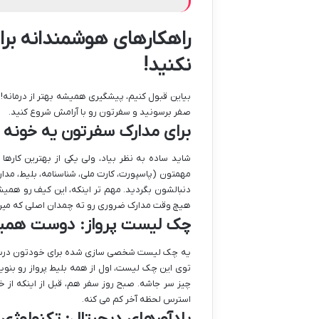
راهکارهای هوشمندانه برا
نکنید!
بیاین قبول کنیم، پیشگیری همیشه بهتر از درمانه! ب
صفر برسونید و سفرتون رو با آرامش شروع کنید.
برای مدارک سفرتون یه خونه 
شاید ساده به نظر بیاد، ولی یکی از بهترین کا
مهمتون (پاسپورت، کارت ملی، شناسنامه، بلیط، مدا
دنبالشون بگردید. مهم تر اینکه، این کیف رو همیش
هیچ وقت مدارک ضروری رو ته چمدان اصلی که میره 
چک لیست پرواز: دوست همیش
یه چک لیست شخصی سازی شده برای خودتون درست ک
توی این چک لیست، اول از همه بلیط پرواز رو بنو
چیز سر جاشه. صبح روز سفر هم، قبل از اینکه از خ
استرس لحظه آخر کم می کنه.
یادآورهای دیجیتال: تکنولوژی