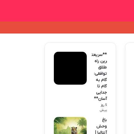
**سریعت
رین راه
طلاق
توافقی:
گام به
گام تا
جدایی
آسان**
5 روز
پیش
باغ
وحش
آنتالیا |