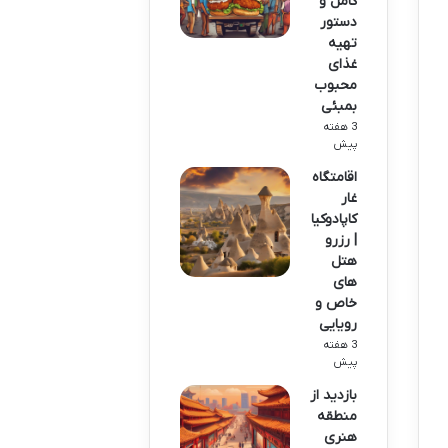
کامل و
دستور
تهیه
غذای
محبوب
بمبئی
3 هفته
پیش
اقامتگاه
غار
کاپادوکیا
| رزرو
هتل
های
خاص و
رویایی
3 هفته
پیش
بازدید از
منطقه
هنری