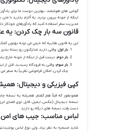
گوشی های هوشمند، بهترین دوست ما برای یادآوری ه
اینکه از خونه بیرون بزنید، یه آلارم بذارید با م
مدیریت سفر استفاده کنید که یادآورهای خودکار دا
قانون سه بار چک کردن: یه ع
این یه قانون طلاییه که خیلی می تونه بهتون کمک 
بار اول:
وقتی دارید مدارکتون رو بسته بندی
بار دوم:
درست قبل از اینکه از خونه خارج بشی
بار سوم:
وقتی به فرودگاه رسیدید، قبل از ای
چک کردن، امکان فراموشی تقریباً به صفر می 
کپی فیزیکی و دیجیتال: همیش
همونطور که قبلاً هم گفتم، همیشه یه نسخه چاپی ا
نسخه دیجیتال (عکس، ایمیل، فایل توی فضای ابری)
دست رفت، نسخه های دیگه رو دارید.
لباس مناسب: جیب های امن بر
شاید مسخره به نظر بیاد، ولی نوع لباس پوشیدنتو