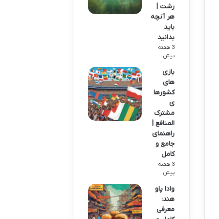
رشت |
هر آنچه
باید
بدانید
3 هفته
پیش
بازی
های
کشورها
ی
مشترک
المنافع |
راهنمای
جامع و
کامل
3 هفته
پیش
وادا پاو
هند:
معرفی