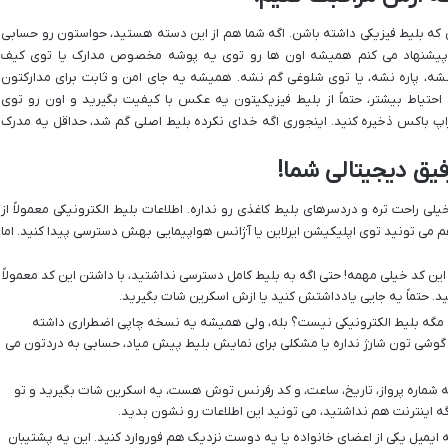
که بلیط فیزیکی داشته باشن. اگه شما هم از این دسته هستید، حواستون رو حسابی
 پیشنهاد می کنم همیشه اون ها رو توی یه پوشه مخصوص مدارک یا توی کیف
ه، پاره نشه، یا توی شلوغی گم نشه. همیشه یه جای امن و ثابت برای مدارکتون
احتیاط بیشتر، حتماً از بلیط فیزیکیتون یه عکس با کیفیت بگیرید و اون رو توی
دراپ باکس ذخیره کنید. اینجوری اگه خدای نکرده بلیط اصلی گم شد، حداقل یه مدرک
خیلی راحت تره و دردسرهای بلیط کاغذی رو نداره. اطلاعات بلیط الکترونیکی معمولاً از
م می تونید توی اپلیکیشن ایرلاین یا آژانس هواپیمایی بهش دسترسی پیدا کنید. اما
ین کد خیلی مهمه! حتی اگه به بلیط کامل دسترسی نداشتید، با داشتن این کد معمولاً
نید. حتماً یه جایی یادداشتش کنید یا ازش اسکرین شات بگیرید.
مگه بلیط الکترونیکی نیست؟ بله، ولی همیشه یه نسخه چاپی اضطراری داشته
د، گوشی تون شارژ نداره یا مشکلی برای نمایش بلیط پیش میاد، حسابی به دردتون می
 شماره پرواز، تاریخ، ساعت، و کد رفرنس توش هست، یه اسکرین شات بگیرید و تو
ه اینترنت هم نداشتید، می تونید این اطلاعات رو نشون بدید.
 ایمیل یکی از اعضای خانواده یا یه دوست نزدیک هم فوروارد کنید. این یه پشتیبان