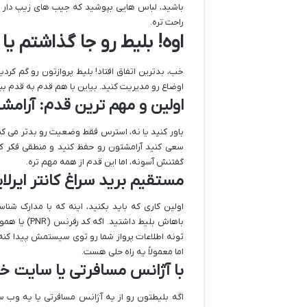
باشید، لباس هایی بپوشید که جیب های زیپ دار و
راحت تره.
اوه! بلیط رو جا گذاشتم یا
خب، بدترین اتفاق افتاد! بلیط پروازتون رو گم کرد
اوضاع رو مدیریت کنید. بیاین با هم قدم به قدم ببی
اولین و مهم ترین قدم: آرامش
باور کنید یا نه، استرس فقط وضعیت رو بدتر می ک
سعی کنید آرامشتون رو حفظ کنید و منطقی فکر ک
گفتنش آسونه، اما این قدم از همه مهم تره.
مستقیم برید سراغ کانتر ایرلای
اولین کاری که باید بکنید، اینه که با مدارک شنا
باهاش بلیط د
تونه اطلاعات پرواز شما رو توی سیستمش پیدا کنه و
اما معمولاً یه راه حلی هست.
با آژانس مسافرتی یا سایت خر
اگه بلیطتون رو از یه آژانس مسافرتی یا یه وب س