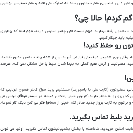
 امن دارن. اینجوری هم خیالتون راحته که مدارک نمی افته و هم دسترسی بهشون
 گم کردم! حالا چی؟
ید یا یادتون رفته بردارید. مهم نیست الان چقدر استرس دارید، مهم اینه که چطوری
نیم باید چیکار کنیم.
تون رو حفظ کنید!
نه. وقتی توی همچین موقعیتی قرار می گیرید، اول از همه چند تا نفس عمیق بکشید.
نید. عصبانیت و ترس هیچ کمکی به پیدا شدن بلیط یا حل مشکل نمی کنه. هرچند
ن!
سایی معتبرتون (کارت ملی یا پاسپورت) مستقیم برید سراغ کانتر همون ایرلاینی که
اشتید. اگه کد رفرنس (PNR) یا همون کد رزرو رو به خاطر دارید، کارتون خیلی راحت تر میشه. در بیشتر مواقع، ایرلاین می
 براتون یه کارت پرواز جدید صادر کنه. خیلی از مسافرا فکر می کنن دیگه کار تمومه،
ید بلیط تماس بگیرید.
ایت آنلاین خریدید، بلافاصله با بخش پشتیبانیشون تماس بگیرید. اونها می تونن