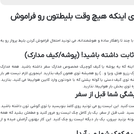
ی اینکه هیچ وقت بلیطتون رو فراموش
ا چند تا راهکار ساده و هوشمندانه، می تونید احتمال فراموش کردن بلیط پرواز رو به
ثابت داشته باشید! (پوشه/کیف مدارک)
رها اینه که یه پوشه یا کیف کوچیک مخصوص مدارک سفر داشته باشید. همه مدارک
رک رزرو هتل، ویزا و…) رو همیشه توی همون کیف بذارید. اینجوری لازم نیست هر بار
ه توی کیف دستی یا کوله پشتی که با خودتون وارد کابین هواپیما می کنید، بذارید.
توی بخش بار هواپیما، نذارید.
گی شما قبل از سفر
نید. این لیست رو می تونید روی کاغذ بنویسید یا توی گوشی تون داشته باشید.
یسید. شب قبل از سفر، یک بار کامل چک لیست رو مرور کنید و مطمئن بشید که همه
ونه بزنید بیرون، یک بار دیگه لیست رو چک کنید. این کار بهتون آرامش میده و از
 به کمک شما می آید!