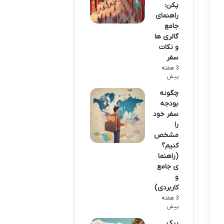
پکن:
راهنمای
جامع
گالری ها
و نکات
سفر
3 هفته
پیش
چگونه
بودجه
سفر خود
را
مشخص
کنیم؟
(راهنما
ی جامع
و
کاربردی)
3 هفته
پیش
بِبِک