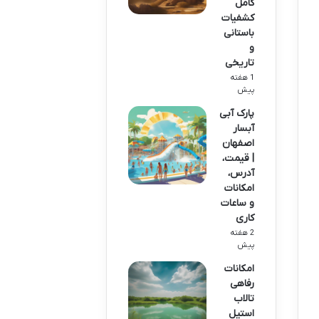
کامل
کشفیات
باستانی
و
تاریخی
1 هفته
پیش
پارک آبی
آبسار
اصفهان
| قیمت،
آدرس،
امکانات
و ساعات
کاری
2 هفته
پیش
امکانات
رفاهی
تالاب
استیل