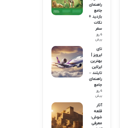
راهنمای
جامع
بازدید +
نکات
سفر
6 روز
پیش
تای
ایرویز |
بهترین
ایرلاین
تایلند –
راهنمای
جامع
6 روز
پیش
آثار
قلعه
شوش:
معرفی