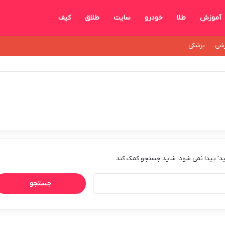
آموزش
طلا
خودرو
سایت
طلاق
کیف
شی
پزشکی
د’ پیدا نمی شود. شاید جستجو کمک کند.
جستجو
برای: