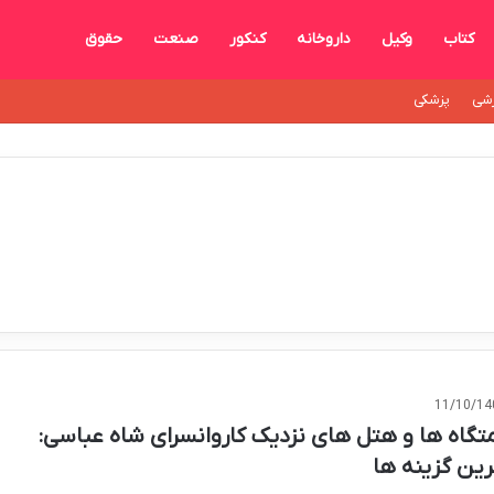
کتاب
وکیل
داروخانه
کنکور
صنعت
حقوق
شی
پزشکی
11/10/14
متگاه ها و هتل های نزدیک کاروانسرای شاه عباسی:
رین گزینه ها