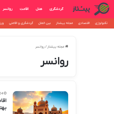
گردشگری
هتل
اقامت
روانسر
تکنولوژی
اقتصادی
مجله پیشتاز
بین الملل
گردشگری و اقامتی
ورز
مجله پیشتاز
/
روانسر
روانسر
04
اقا
بهت