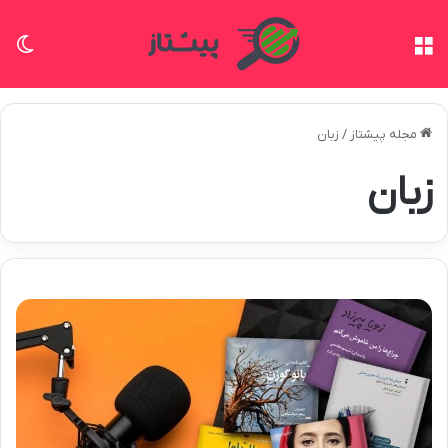
منو
تغی
مجله پیشتاز
/
زبان
زبان