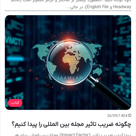
خود توجه کنید. آکسفورد بیشتر بر ساختار و گرامر متمرکز است (مانند
Headway و English File)، در حالی…
کتاب
26/09/1404
چگونه ضریب تاثیر مجله بین المللی را پیدا کنیم؟
پیدا کردن ضریب تاثیر (Impact Factor) مجلات بین‌المللی برای هر