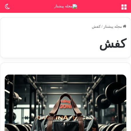
منو
تغی
مجله پیشتاز
/
کفش
کفش