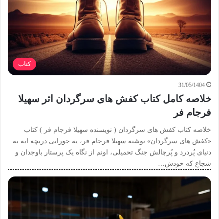
کتاب
31/05/1404
خلاصه کامل کتاب کفش های سرگردان اثر سهیلا
فرجام فر
خلاصه کتاب کفش های سرگردان ( نویسنده سهیلا فرجام فر ) کتاب
«کفش های سرگردان» نوشته سهیلا فرجام فر، یه جورایی دریچه ایه به
دنیای پُردرد و پُرچالش جنگ تحمیلی، اونم از نگاه یک پرستار باوجدان و
شجاع که خودش…