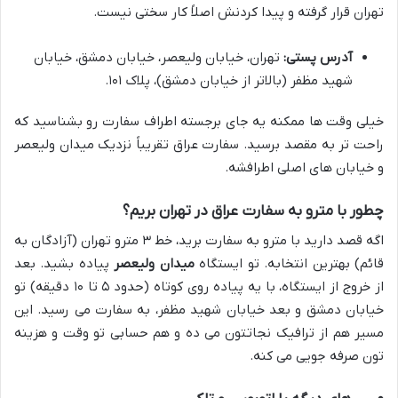
تهران قرار گرفته و پیدا کردنش اصلاً کار سختی نیست.
آدرس پستی:
تهران، خیابان ولیعصر، خیابان دمشق، خیابان
شهید مظفر (بالاتر از خیابان دمشق)، پلاک ۱۰۱.
خیلی وقت ها ممکنه یه جای برجسته اطراف سفارت رو بشناسید که
راحت تر به مقصد برسید. سفارت عراق تقریباً نزدیک میدان ولیعصر
و خیابان های اصلی اطرافشه.
چطور با مترو به سفارت عراق در تهران بریم؟
اگه قصد دارید با مترو به سفارت برید، خط ۳ مترو تهران (آزادگان به
قائم) بهترین انتخابه. تو ایستگاه
میدان ولیعصر
پیاده بشید. بعد
از خروج از ایستگاه، با یه پیاده روی کوتاه (حدود ۵ تا ۱۰ دقیقه) تو
خیابان دمشق و بعد خیابان شهید مظفر، به سفارت می رسید. این
مسیر هم از ترافیک نجاتتون می ده و هم حسابی تو وقت و هزینه
تون صرفه جویی می کنه.