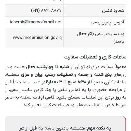
شماره فکس
۸۸۹۳۸۸۷۷ (۰۲۱)
آدرس ایمیل رسمی
tehemb@iraqmofamail.net
وب سایت رسمی (اگر فعال
www.mofamission.gov.iq
باشد)
ساعات کاری و تعطیلات سفارت
معمولاً سفارت عراق تو تهران از
شنبه تا چهارشنبه
فعال هست و در
روزهای
پنج شنبه و جمعه
و
تعطیلات رسمی ایران و عراق
تعطیله.
ساعات کاری معمولاً از
۸:۳۰ صبح تا ۳ بعدازظهر
هست، اما حتماً قبل
از مراجعه حضوری، با یه تماس تلفنی یا چک کردن سایت رسمی، از
به روز بودن این اطلاعات مطمئن بشید. گاهی اوقات ممکنه به خاطر
شرایط خاص یا مناسبت های ویژه، ساعات کاری تغییر کنه.
یه نکته مهم:
همیشه یادتون باشه که قبل از هر