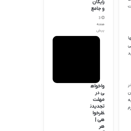
رایگان
ت
و جامع
3
هفته
پیش
ا
ی
د
ر
واخواه
ن
ی در
مهلت
ه
تجدیدن
م
ظرخوا
هی |
هر