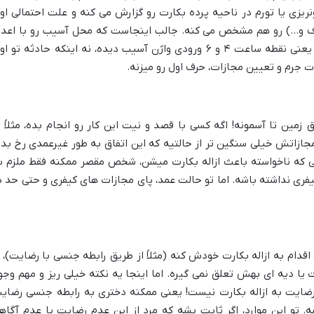
ونریزی یا تورم در ناحیه پرده بکارت رو گزارش می کنه و علت احتمالی او
ف و…) رو هم مشخص می کنه. جالب اینجاست که محل آسیب رو با اعدا
ساعت (مثلاً ساعت ۴ و ۶) نشون میدن که یعنی نقطه ساعت ۴ و ۶ ورودی واژن آسیب دیده، نه اینکه حادثه تو 
ت جرم و تعیین مجازات، حرف اول رو میزنه.
زمین تا آسمونه! اگه کسی با قصد و نیت این کار رو انجام بده، مثلاً ب
مجازاتش خیلی سنگین تر از حالتیه که این اتفاق به طور غیرعمدی رخ بده
احی که ناخواسته باعث ازاله بکارت میشن، شخص مقصر ممکنه فقط ملزم ب
فری نداشته باشه. اما تو حالت عمد، پای مجازات های کیفری و حتی حد د
اقدام به ازاله بکارت خودش کنه (مثلاً از طریق رابطه جنسی با رضایت)، ا
ت یا دیه ای بهش تعلق نمی گیره. اما اینجا یه نکته خیلی ریز و مهم وجو
 رضایت به ازاله بکارت نیست! یعنی ممکنه دختری به رابطه جنسی رضای
 تو این موارد، اگر ثابت بشه که مرد از این عدم رضایت یا عدم آگاه