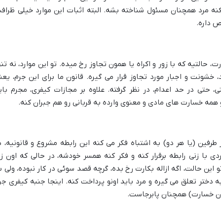
نه مرد همچنان مسئول شناخته بشه. البته اثبات این موارد خیلی ظراف
ص داره.
رت، حالتیه که با زور و اکراه یا همون تجاوز رخ میده. تو این موارد، نه تنه
، خشونت و اجبار مورد تجاوز قرار می گیره. قانون ما برای این جرم، یعن
، حتی در حد اعدام، در نظر گرفته. علاوه بر مجازات کیفری، مجرم بای
و همه خسارت های مادی و معنوی وارده به قربانی رو هم جبران کنه.
رفین (یا هر دو) به اشتباه فکر می کنه این رابطه مشروع و قانونیه، د
ردی با زنی رابطه برقرار کنه و فکر کنه همسر خودشه، در حالی که اون ز
ن حالت، اگه ازاله بکارت رخ بده، گرچه قصد سوئی در کار نبوده، ولی ب
ه دختر تعلق می گیره و مرد باید اونو پرداخت کنه. اینجا جنبه کیفری جر
ران خسارت) همچنان پابرجاست.