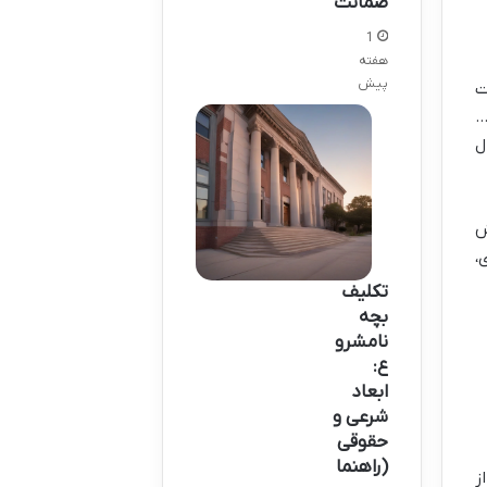
ضمانت
1
هفته
پیش
ت
…
ل
ش
،
تکلیف
بچه
نامشرو
ع:
ابعاد
شرعی و
حقوقی
(راهنما
ز