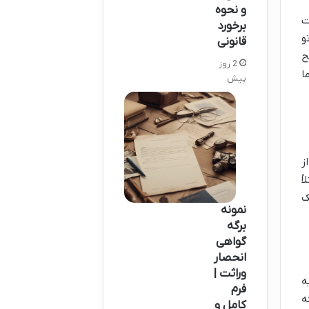
و نحوه
ت
برخورد
و
قانونی
ح
2 روز
ا
پیش
ز
ً
ک
نمونه
برگه
گواهی
انحصار
وراثت |
ه
فرم
ه
کامل و