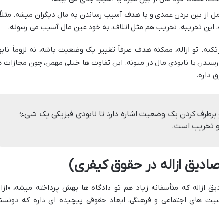
امل از بین بردن عمدی و با هدف آسیب رساندن به مال دیگران میشه. مثلاً
، این تخریبه. تخریب هم مثل اتلاف، به خود عین مال آسیب می رسونه.
ه. تو ازاله، ممکنه هدف صرفاً تغییر یک وضعیت باشه، نه لزوماً نابو
 رسیدن یا نابودی مال در میونه. این تفاوت ها خیلی مهمن، چون مجازات ه
 داره.
 و برطرف کردن یک وضعیت اشاره دارد تا نابودی فیزیکی یک شیء؛
 و تخریب است.
مصادیق ازاله در حقوق کیفری)
ق ازاله که متأسفانه زیاد هم تو دادگاه ها بهش پرداخته میشه، «ازال
ت های اجتماعی و فرهنگی، ابعاد حقوقی پیچیده ای داره که دونست