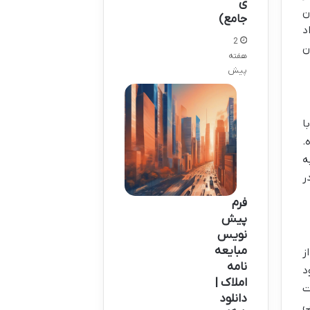
ی
ن
جامع)
د
2
اون
هفته
پیش
ا
.
ه
ر
فرم
پیش
نویس
مبایعه
ز
نامه
د
املاک |
ت
دانلود
ی