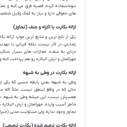
سوءاستفاده کرده، قضیه فرق می کنه و ممک
های حقوقی داره و نیاز به کمک وکیل متخص
ازاله بکارت با اکراه و عنف (تجاوز)
یکی از تلخ ترین و شایع ترین موارد ازاله بکا
رضایتی در کار نیست، بلکه قربانی با تهدید
«زنای به عنف»، مجازات های بسیار سنگینی
مهرالمثل و ارش البکاره رو هم پرداخت کنه 
ازاله بکارت در وطی به شبهه
وطی به شبهه یعنی رابطه جنسی که یکی از ط
حالی که در واقع اینطور نیست. مثلاً اگه م
همسرش نیست، این میشه وطی به شبهه. تو ای
خاطر آسیب وارده، مهرالمثل و ارش البکاره ب
تجاوز وجود نداره، ولی مسئولیت مدنی (جب
ازاله بکارت ترمیم شده (بکارت ترمیمی)