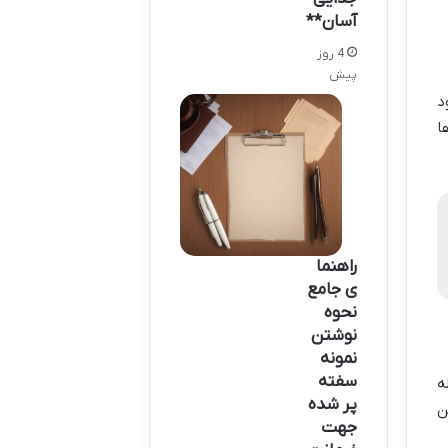
آسان**
4 روز
پیش
د
ا
راهنما
ی جامع
نحوه
نوشتن
نمونه
سفته
ه
پر شده
ن
جهت