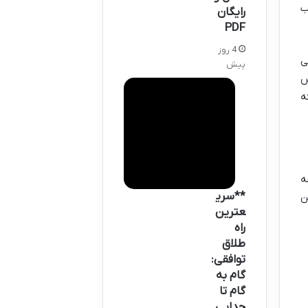
ب
رایگان
PDF
4 روز
ی
پیش
س
ه
ه
**سری
ن
عترین
راه
طلاق
توافقی:
گام به
گام تا
جدایی