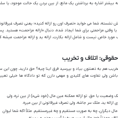
 بیشتر اشاره به برداشتن یک مانع، از بین بردن یک حالت موجود، یا سل
 نشسته، شما می خواید «تصرف اون رو ازاله کنید»؛ یعنی تصرف غیرقانون
. یا وقتی مزاحمتی برای شما ایجاد شده، دنبال «ازاله مزاحمت» هستید. پ
 مورد خاص نیست و شامل ازاله بکارت، ازاله ید و ازاله مزاحمت میشه ک
 حقوقی: اتلاف و تخریب
 تخریب هم به ذهنتون بیاد و بپرسید فرق اینا چیه؟ حق دارید، چون این س
باشن ولی تفاوت های کلیدی و مهمی دارن که تو دادگاه ها خیلی تعیی
ک وضعیت یا حق. تو ازاله ممکنه عین مال (خود شیء) از بین نره، ولی
 ازاله ید، ملک سر جاشه، ولی تصرف غیرقانونی از بین میره.
مال دیگران، چه به صورت مستقیم و چه غیرمستقیم. مثلاً اگه شما لیوان
تلاف، عمدتاً خود مال از بین میره یا آسیب جدی می بینه.