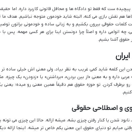
و پیچیده ست که فقط تو دادگاه ها و محافل قانونی کاربرد داره. اما حقیق
 ماها هم نقش بازی می کنه، البته شاید خودمون متوجه نباشیم. هدف ما ت
وست کلمات حقوقی بیرون بکشیم و به زبانی ساده و خودمونی براتون توضی
ی، چه انواعی داره و اصلاً چرا دونستن اینا برای هر کسی مهمه. پس با م
ر حقوق آشنا بشیم.
ایران
نیدن این کلمه شاید کمی غریب به نظر بیاد، ولی معنی اش خیلی ساده تر ا
ربی داره و به معنی «از بین بردن»، «برداشتن» یا «زدودن» یک چیزه. مثلا
رو برطرف کردن. تو حوزه حقوق هم دقیقاً همین معنی رو میده؛ یعنی ی
کنیم.
غوی و اصطلاحی حقوقی
نابود شدن یا کنار رفتن چیزی بشه، میشه ازاله. حالا این چیزی می تونه ی
تی میایم تو دنیای حقوق، این معنی یکم خاص تر میشه. اینجا ازاله دیگ