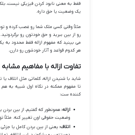
فقط به معنی نابود کردن فیزیکی نیست، بلکه
یک وضعیت یا حق داره.
مثلاً وقتی کسی ملک شما رو غصب کرده و توش
رو از بین ببرید و حق خودتون رو برگردونید
می بینید که مفهوم ازاله فقط محدود به یک
هر کدوم قواعد و آثار خودشون رو دارن.
تفاوت ازاله با مفاهیم مشابه
شاید با شنیدن ازاله، کلماتی مثل اتلاف یا
تا مفهوم ممکنه در نگاه اول شبیه به هم 
کننده ست:
ازاله:
همونطور که گفتیم، از بین بردن ی
وضعیت حقوقی اون تغییر کنه. مثلاً توی
اتلاف:
یعنی از بین بردن کامل یا جزئی 
دوستتون رو بشکونید، این اتلافه. تو ا