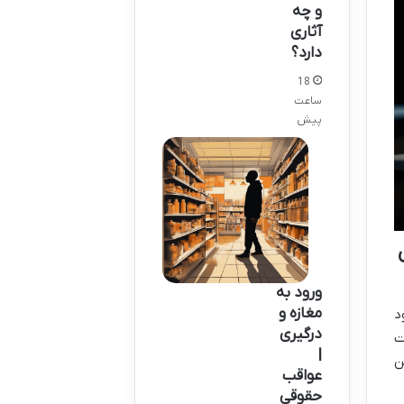
و چه
آثاری
دارد؟
18
ساعت
پیش
ورود به
مغازه و
د
درگیری
ت
|
ن
عواقب
حقوقی