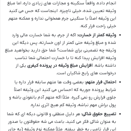
انجام داده، واقعاً سنگینه و مجازات های زیادی داره، اما مبلغ
وثیقه تعیین شده، خیلی ناچیزه. اینجاست که حس می کنید
این وثیقه اصلاً با سنگینی جرم همخوانی نداره و ممکنه متهم
خیلی راحت فرار کنه.
وثیقه کمتر از خسارت:
اگه از جرم، به شما خسارت مالی وارد
شده و مبلغ وثیقه حتی کمتر از اون خسارته، پس دیگه این
وثیقه چه تضمینی برای شماست؟ شما حق دارید بخواهید مبلغ
وثیقه افزایش پیدا کنه تا با خسارت احتمالی شما تناسب
داشته باشه.
افزایش مبلغ وثیقه در پرونده کیفری
یکی از
درخواست های رایج شاکیان است.
احتمال فرار متهم:
بعضی وقت ها متهم سابقه فرار داره یا
شرایط پرونده جوریه که احساس می کنید این وثیقه اصلاً
جلوی فرارش رو نمی گیره. مثلاً اگه متهم آدم بانفوذی باشه و
پول براش مهم نباشه، وثیقه کم هیچ اثری نداره.
تضییع حقوق شاکی:
هر دلیل منطقی و قانونی دیگه ای که شما
به عنوان شاکی فکر می کنید، باعث می شه حقوقتون با صدور
این قرار تامین به خطر بیفته. مثلاً ممکنه نوع وثیقه (به جای