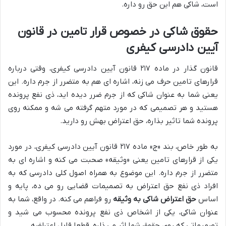
است، شاکی هم این حق رو داره.
حقوق شاکی در خصوص قرار تامین
در قانون
آیین دادرسی کیفری
قانون گذار در ماده ۲۱۷ قانون آیین دادرسی کیفری، وقتی درباره
قرارهای تامین حرف می زنه، اشاره ای هم به متضرر از جرم داره. این
یعنی شما به عنوان شاکی که از جرم ضرر دیده اید، ذی نفع پرونده
هستید و هر تصمیمی که در مورد متهم گرفته می شه و ممکنه روی
پرونده شما تاثیر بذاره، حق اعتراض بهش رو دارید.
به طور خاص، بند «ج» ماده ۲۱۷ قانون آیین دادرسی کیفری، در مورد
یکی از قرارهای تامین یعنی «وثیقه» صحبت می کنه و اشاره ای به
متضرر از جرم داره. این موضوع به همراه اصول کلی دادرسی که به
افراد ذی نفع حق اعتراض به تصمیمات قضایی رو می ده، پایه و
اساس
حق اعتراض شاکی به وثیقه
رو فراهم می کنه. در واقع، شما به
عنوان شاکی، یکی از اشخاص ذی نفع پرونده محسوب می شید و
تصمیماتی که روی حقوق شما اثر می ذاره، قطعا قابل اعتراضه.