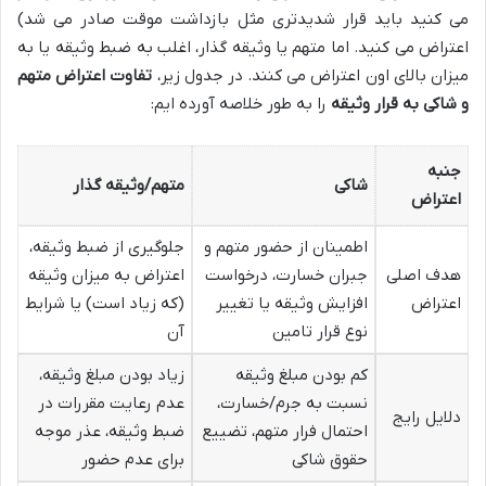
می کنید باید قرار شدیدتری مثل بازداشت موقت صادر می شد)
اعتراض می کنید. اما متهم یا وثیقه گذار، اغلب به ضبط وثیقه یا به
میزان بالای اون اعتراض می کنند. در جدول زیر،
تفاوت اعتراض متهم
و شاکی به قرار وثیقه
را به طور خلاصه آورده ایم:
جنبه
شاکی
متهم/وثیقه گذار
اعتراض
اطمینان از حضور متهم و
جلوگیری از ضبط وثیقه،
هدف اصلی
جبران خسارت، درخواست
اعتراض به میزان وثیقه
اعتراض
افزایش وثیقه یا تغییر
(که زیاد است) یا شرایط
نوع قرار تامین
آن
کم بودن مبلغ وثیقه
زیاد بودن مبلغ وثیقه،
نسبت به جرم/خسارت،
عدم رعایت مقررات در
دلایل رایج
احتمال فرار متهم، تضییع
ضبط وثیقه، عذر موجه
حقوق شاکی
برای عدم حضور