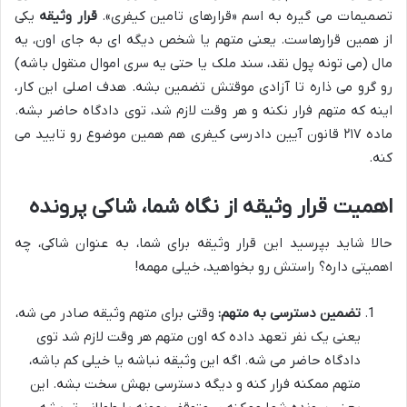
تصمیمات می گیره به اسم «قرارهای تامین کیفری».
قرار وثیقه
یکی
از همین قرارهاست. یعنی متهم یا شخص دیگه ای به جای اون، یه
مال (می تونه پول نقد، سند ملک یا حتی یه سری اموال منقول باشه)
رو گرو می ذاره تا آزادی موقتش تضمین بشه. هدف اصلی این کار،
اینه که متهم فرار نکنه و هر وقت لازم شد، توی دادگاه حاضر بشه.
ماده ۲۱۷ قانون آیین دادرسی کیفری هم همین موضوع رو تایید می
کنه.
اهمیت قرار وثیقه از نگاه شما، شاکی پرونده
حالا شاید بپرسید این قرار وثیقه برای شما، به عنوان شاکی، چه
اهمیتی داره؟ راستش رو بخواهید، خیلی مهمه!
تضمین دسترسی به متهم:
وقتی برای متهم وثیقه صادر می شه،
یعنی یک نفر تعهد داده که اون متهم هر وقت لازم شد توی
دادگاه حاضر می شه. اگه این وثیقه نباشه یا خیلی کم باشه،
متهم ممکنه فرار کنه و دیگه دسترسی بهش سخت بشه. این