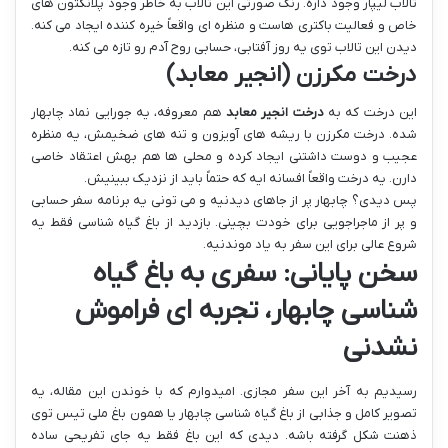
تالاب لیپار وجود داره. رنگ صورتی این تالاب به خاطر وجود پلانکتون های
خاص و فعالیت باکتری هاست و منظره ای واقعاً خیره کننده ایجاد می کنه.
دیدن این تالاب توی یه روز آفتابی، حسابی روح آدم رو تازه می کنه.
درخت مکرزن (انجیر معابد)
این درخت که به
درخت انجیر معابد
هم معروفه، یه جورایی نماد چابهار
شده. درخت مکرزن با ریشه های آویزون و تنه های ضخیمش، یه منظره
عجیب و دوست داشتنی ایجاد کرده و محلی ها هم بهش اعتقاد خاصی
دارن. یه درخت واقعاً افسانه ایه که حتماً باید از نزدیک ببینیش.
پس دیدی؟ چابهار پر از جاهای دیدنیه و می تونی یه برنامه سفر حسابی
و پر از ماجراجویی برای خودت بچینی. بازدید از باغ گیاه شناسی فقط یه
شروع عالی برای این سفر به یاد موندنیه.
سخن پایانی: سفری به باغ گیاه
شناسی چابهار، تجربه ای فراموش
نشدنی
رسیدیم به آخر این سفر مجازی. امیدوارم که با خوندن این مقاله، یه
تصویر کامل و جذابی از باغ گیاه شناسی چابهار یا همون باغ ملی تیس توی
ذهنت شکل گرفته باشه. دیدی که این باغ فقط یه جای تفریحی ساده