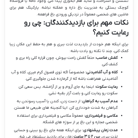
نشستن و استراحت، و شاید هم آبخوری پیدا کنی. وجود کافه یا فروشگاه
کوچک بستگی به مدیریت باغ داره و ممکنه نباشه. پارکینگ هم برای
ماشین های شخصی معمولاً در نزدیکی ورودی باغ فراهمه.
نکات مهم برای بازدیدکنندگان: چی رو
رعایت کنیم؟
برای اینکه هم خودت از بازدیدت لذت ببری و هم به حفظ این مکان زیبا
کمک کنی، چند تا نکته رو یادت باشه:
کفش مناسب:
حتماً کفش راحت بپوش، چون قراره کلی راه بری و
کشف کنی.
کلاه و آب آشامیدنی:
مخصوصاً اگه توی فصول گرم میری، کلاه و آب
آشامیدنی همراهت باشه که از گرمازده شدن جلوگیری کنی.
رعایت سکوت:
اینجا یه جای آروم و پر از آرامشه، پس سعی کن
سکوت رو رعایت کنی و باعث آزار بقیه نشی.
عدم آسیب به گیاهان:
از دست زدن، کندن یا آسیب رسوندن به
گیاهان به شدت خودداری کن. اینا گنجینه های طبیعی ما هستن.
عکاسی و فیلمبرداری:
معمولاً عکاسی و فیلمبرداری برای استفاده
شخصی مجازه و این باغ پر از سوژه های قشنگه.
مدت زمان پیشنهادی:
برای اینکه همه جای باغ رو ببینی و حسابی
لذت ببری،
بین ۲ تا ۳ ساعت
زمان برای بازدید پیشنهاد می شه.