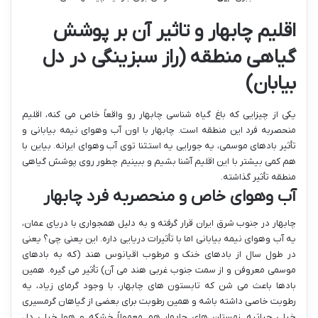
اقلیم چابهار و تاثیر آن بر پوشش
گیاهی منطقه (راز سبزینگی در دل
بیابان)
یکی از چیزایی که باغ گیاه شناسی چابهار رو واقعاً خاص می کنه، اقلیم
منحصربه فرد این منطقه است. چابهار با اون آب وهوای نیمه بیابانی و
تأثیر بادهای موسمی، یه جورایی یه استثنا توی آب وهوای ایرانه. بیاین با
هم کمی بیشتر با این اقلیم آشنا بشیم و ببینیم چطور روی پوشش گیاهی
منطقه تأثیر گذاشته.
آب وهوای خاص و منحصربه فرد چابهار
چابهار در جنوب شرق ایران قرار گرفته و به دلیل همجواری با دریای عمان،
یه آب وهوای نیمه بیابانی اما با تأثیرات دریایی داره. این یعنی چی؟ یعنی
در طول سال از بادهای خنک و مرطوب اقیانوس هند (که به بادهای
موسمی معروفن و از سمت جنوب غربی هند می آن) تأثیر می گیره. همین
بادها باعث می شن که تابستون های چابهار، با وجود گرمای زیاد، یه
رطوبت خاصی داشته باشه و همین رطوبت برای بعضی از گیاهان گرمسیری
خیلی حیاتیه. زمستان های چابهار هم معمولاً خشکه و هوا خیلی دل