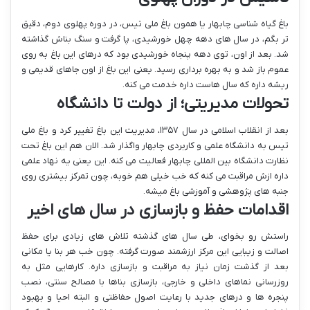
باغ گیاه شناسی چابهار یا همون باغ ملی تیس، در دوره پهلوی دوم، دقیق
تر بگم، در سال های دهه چهل خورشیدی، پا گرفت و سنگ بناش گذاشته
شد. بعد از اون، توی دهه پنجاه خورشیدی بود که درهای این باغ به روی
عموم باز شد و به بهره برداری رسید. یعنی این باغ از اون جاهای قدیمی و
ریشه داره که سال هاست داره خدمت می کنه.
تحولات مدیریتی؛ از دولت تا دانشگاه
بعد از انقلاب اسلامی در سال ۱۳۵۷، مدیریت این باغ تغییر کرد و باغ ملی
تیس به دانشگاه علمی و کاربردی چابهار واگذار شد. الان هم این باغ تحت
نظارت دانشگاه بین المللی چابهار فعالیت می کنه. این یعنی یه نهاد علمی
داره ازش مراقبت می کنه که خب خیلی هم خوبه، چون تمرکز بیشتری روی
جنبه های پژوهشی و آموزشی باغ میشه.
اقدامات حفظ و بازسازی در سال های اخیر
راستش رو بخوای، طی سال های گذشته تلاش های زیادی برای حفظ
اصالت و زیبایی این مرکز ارزشمند صورت گرفته. چون خب هر بنا یا مکانی
بعد از گذشت زمان نیاز به مراقبت و بازسازی داره. کارهایی مثل به
روزرسانی نماهای داخلی و خارجی، بازسازی بناها با مصالح سنتی، نصب
پنجره ها و درهای جدید با رعایت اصول حفاظتی و البته احیا و بهبود