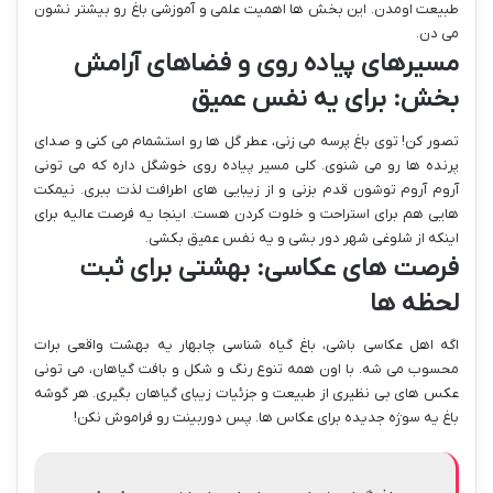
طبیعت اومدن. این بخش ها اهمیت علمی و آموزشی باغ رو بیشتر نشون
می دن.
مسیرهای پیاده روی و فضاهای آرامش
بخش: برای یه نفس عمیق
تصور کن! توی باغ پرسه می زنی، عطر گل ها رو استشمام می کنی و صدای
پرنده ها رو می شنوی. کلی مسیر پیاده روی خوشگل داره که می تونی
آروم آروم توشون قدم بزنی و از زیبایی های اطرافت لذت ببری. نیمکت
هایی هم برای استراحت و خلوت کردن هست. اینجا یه فرصت عالیه برای
اینکه از شلوغی شهر دور بشی و یه نفس عمیق بکشی.
فرصت های عکاسی: بهشتی برای ثبت
لحظه ها
اگه اهل عکاسی باشی، باغ گیاه شناسی چابهار یه بهشت واقعی برات
محسوب می شه. با اون همه تنوع رنگ و شکل و بافت گیاهان، می تونی
عکس های بی نظیری از طبیعت و جزئیات زیبای گیاهان بگیری. هر گوشه
باغ یه سوژه جدیده برای عکاس ها. پس دوربینت رو فراموش نکن!