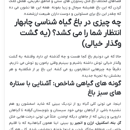
فضاهای مختلف باغ مثل رستوران های سنتی و مناطق تفریحی، همگی کمک
کردن که این باغ همیشه سرحال و زیبا بمونه. همه این ها نشون می ده
که چقدر این باغ برای مسئولین و دوست داران طبیعت ارزشمنده.
چه چیزی در باغ گیاه شناسی چابهار
انتظار شما را می کشد؟ (یه گشت
وگذار خیالی)
حالا که می دونیم باغ کجا هست و چه گذشته ای داره، وقتشه یه گشت
وگذار خیالی توش داشته باشیم و ببینیم وقتی پامون رو توش می ذاریم،
دقیقاً چه چیزهایی انتظارمون رو می کشه. این باغ پر از شگفتیه و هر
بخشش یه تجربه جدیده.
گونه های گیاهی شاخص: آشنایی با ستاره
های سبز باغ
اینجا، می تونی کلی گیاه رو از نزدیک ببینی که شاید اسمشون رو هم
نشنیده باشی. از گیاهان بومی خود سیستان و بلوچستان گرفته تا گیاهان
دارویی و زینتی که از جاهای دیگه اومدن. مثلاً می تونی درخت هایی مثل
گز، بنه، اسکنبیل، ارژن و انجیر
رو ببینی. اینا همون گیاهانیه که با اقلیم
خاص این منطقه سازگار شدن و اینجا خونه دومشون شده. کلی هم گل