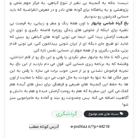
نیست؛ بلکه یه گنجینه بی نظیر از تنوع گیاهی، یه مرکز مهم علمی و
پژوهشی، و یه پناهگاه برای گونه های نادر و در معرض انقراضیه که باید
حسابی قدرشون رو بدونیم.
باغ گیاه شناسی چابهار
با اون همه رنگ و عطر و زیبایی، یه فرصت بی
نظیره برای اینکه از شلوغی های زندگی روزمره فاصله بگیری و توی دل
طبیعت آرامش پیدا کنی. اینجا می تونی گونه های گیاهی رو ببینی که
شاید تو هیچ جای دیگه ای از ایران نتونی پیداشون کنی، می تونی قدم
بزنی، عکس بگیری، و از همه مهم تر، حسابی نفس تازه کنی.
پس اگه تا حالا به چابهار سفر نکردی یا رفتی و این باغ رو از قلم انداختی،
وقتشه که یه برنامه ریزی حسابی کنی. قول می دم بازدید از این باغ، یه
تجربه فراموش نشدنی و پر از حس خوب برات می سازه. با رفتن به این
جور مکان ها، نه تنها به خودت یه حال خوب می دی، بلکه با حمایت از اون
ها، به حفظ این گنجینه های طبیعی و فرهنگی برای نسل های آینده هم
کمک می کنی. این سفریه که هم به روحت آرامش میده و هم به دانش و
آگاهیت اضافه می کنه. پس چمدونت رو ببند و آماده یه ماجراجویی سبز
شو!
گردشگری
دسته های هم موضوع
آدرس کوتاه مطلب