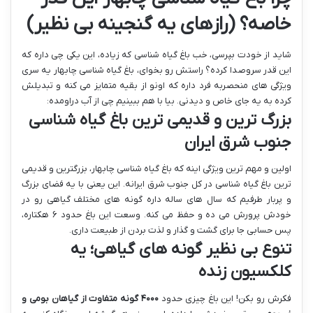
خاصه؟ (رازهای یه گنجینه بی نظیر)
شاید از خودت بپرسی، خب باغ گیاه شناسی که زیاده، این یکی چی داره که
این قدر سروصدا کرده؟ راستش رو بخوای، باغ گیاه شناسی چابهار یه سری
ویژگی های منحصربه فرد داره که اونو از بقیه متمایز می کنه و تبدیلش
کرده به یه جای خاص و دیدنی. بیا با هم ببینیم چی از آب دراومده:
بزرگ ترین و قدیمی ترین باغ گیاه شناسی
جنوب شرق ایران
اولین و مهم ترین ویژگی اینه که باغ گیاه شناسی چابهار، بزرگترین و قدیمی
ترین باغ گیاه شناسی در کل جنوب شرق ایرانه. این یعنی با یه فضای بزرگ
و پربار طرفیم که سال های ساله داره گونه های مختلف گیاهی رو در
خودش پرورش می ده و حفظ می کنه. وسعت این باغ حدود ۶ هکتاره،
پس حسابی جا برای گشت و گذار و لذت بردن از طبیعت داری.
تنوع بی نظیر گونه های گیاهی؛ یه
کلکسیون زنده
فکرش رو بکن! این باغ چیزی حدود
۴۰۰۰ گونه متفاوت از گیاهان بومی و