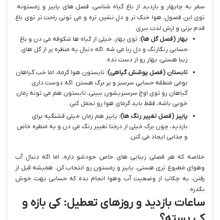
سفر به چابهار و بازدید از باغ گیاه شناسی، فصل های پاییز و زمستونه.
توی این فصول، هوا خنک تر و دل نشین تره و می تونی راحت تر توی باغ
قدم بزنی و ازش لذت ببری.
بهار (فصل گل ها):
توی بهار، خیلی از گیاه ها شکوفه می دن و باغ
حسابی رنگارنگ و دل ربا می شه. اگه دنبال یه منظره پر از گل های
زیبا هستی، بهار رو از دست نده.
تابستان (فصل پوشش گیاهی):
تابستون هوا گرمه، اما خب گیاهان
بومی منطقه حسابی سرسبز و پر برگ هستن. اگه دوست داری
گیاهان رو توی اوج سرسبزیشون ببینی، تابستون هم می تونه زمان
خوبی باشه، فقط باید گرمای هوا رو تحمل کنی.
پاییز (فصل تغییر رنگ ها):
پاییز هم زمان خیلی قشنگیه برای
بازدید، چون برگ خیلی از درختا تغییر رنگ می دن و یه منظره خاص
و جذابی ایجاد می کنن.
خلاصه که هر فصلی زیبایی های خاص خودشو داره، اما اگه دنبال آب
وهوای مطبوع تری هستی، پاییز و زمستون رو انتخاب کن. همیشه قبل از
رفتن، یه چکاپ از وضعیت آب وهوا انجام بده که حسابی بهت خوش
بگذره.
ساعات بازدید و روزهای تعطیل: کی بازه و
کی بسته؟