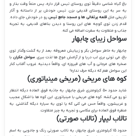
باغ گیاه شناسی دقیقاً توی روستای تیس قرار داره، پس حتماً وقت بذار و
یه سر به این روستای قدیمی بزن. تیس خودش پر از داستانه و آثار
تاریخی مثل
قلعه پرتغالی ها و مسجد جامع تیس
رو در خودش جای داده.
قدم زدن توی کوچه های این روستا و دیدن بناهای قدیمی، یه تجربه
جذاب و متفاوت به سفرت اضافه می کنه.
سواحل زیبای چابهار
چابهار به خاطر سواحل بکر و زیبایش معروفه. بعد از یه گشت وگذار توی
باغ، می تونی بری لب دریا و از آرامش موج ها لذت ببری.
سواحل مکران
با
صخره های مرجانی و آب های فیروزه ای، واقعاً دیدنیه. غروب آفتاب کنار
این سواحل هم که دیگه حرف نداره!
کوه های مریخی (مریخی مینیاتوری)
شاید حدود ۵۰ کیلومتری شرق چابهار، یه جاذبه فوق العاده دیگه انتظار
تو رو می کشه: کوه های مریخی یا مینیاتوری. این کوه ها با اشکال عجیب
و غریبشون، واقعاً حس می کنی که پا توی یه سیاره دیگه گذاشتی. یه
منظره فوق العاده برای عکاسی و تجربه یه چیز متفاوت.
تالاب لیپار (تالاب صورتی)
حدود ۱۵ کیلومتری شرق چابهار، یه تالاب صورتی رنگ و جادویی به اسم