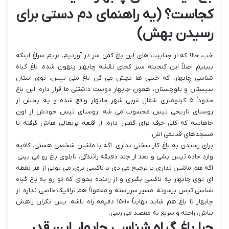
کجاست؟ (یه راهنمای دم دستی برای
رسیدن بهش)
خب، حالا که از جذابیت های این باغ کمی سر در آوردیم، بریم سراغ اینکه
ببینیم اصلاً این گنجینه سبز کجای نقشه چابهار پنهون شده. باغ گیاه
شناسی چابهار، که خیلی ها بهش می گن باغ ملی تیس، توی استان
سیستان و بلوچستان، همون چابهار دوست داشتنی ما قرار داره. این باغ
حدوداً ۵ کیلومتری شمال غربی شهر چابهار واقع شده و یه بخش از
روستای تاریخی تیس محسوب می شه. روستای تیس خودش از اون
جاهاییه که کلی حرف برای گفتن داره، از قلعه پرتغالی هاش گرفته تا
مسجدهای قدیمی اش.
برای رسیدن به باغ کار سختی نداری. اگه با ماشین شخصی هستی، کافیه
وارد جاده تیس بشی و بعد از چند دقیقه رانندگی، تابلوی باغ رو می بینی.
اگه هم ماشین نداری یا ترجیح می دی با تاکسی بری، می تونی از هر نقطه
ای توی چابهار یه تاکسی بگیری و از راننده بخوای که تو رو به باغ گیاه
شناسی تیس برسونه. مسیر سرراسته و معمولاً هم ترافیک خاصی نداره. از
چابهار تا باغ هم شاید نهایتاً ۱۰-۱۵ دقیقه راه باشه. پس نگران راهش
نباش، راحته و سریع به مقصد می رسی.
چرا باغ گیاه شناسی چابهار این قدر