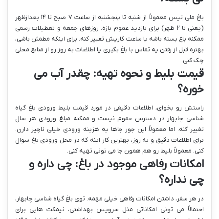
باغ ملی تیس معمولاً از شنبه تا پنجشنبه از ساعت ۷ صبح تا ۱۴ بعدازظهر
(یعنی تا ۲ ظهر) برای بازدید عموم بازه. روزهای جمعه و تعطیلات رسمی
ممکنه باغ بسته باشه یا ساعت کاریش تغییر کنه. برای اینکه مطمئن باشی،
بهتره قبل از رفتن یه تماس با باغ بگیری یا اطلاعات به روز رو از منابع محلی
چک کنی.
قیمت بلیط و نحوه تهیه: چقدر آب می
خوره؟
راستش رو بخوای، اطلاعات دقیقی در مورد قیمت بلیط ورودی باغ گیاه
شناسی چابهار در دسترس عموم نیست و ممکنه مبلغ ورودی هر سال
تغییر کنه. اما معمولاً این جور جاها یه هزینه ورودی خیلی ناچیز دارن.
برای اطلاعات دقیق و به روز، بهترین کار اینه که در محل ورودی باغ سوال
کنی. معمولاً بلیط رو هم همون جا می تونی تهیه کنی.
امکانات رفاهی موجود در باغ: چی داره و
چی نداره؟
در هر سفر، داشتن امکانات رفاهی خیلی مهمه. توی باغ گیاه شناسی چابهار،
احتمالاً می تونی امکاناتی مثل سرویس بهداشتی، نیمکت هایی برای