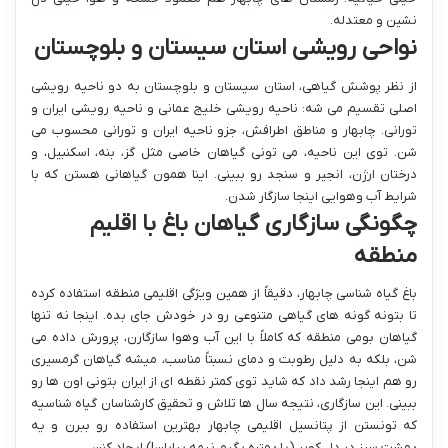
نشین و معتدله.
نواحی رویشی استان سیستان و بلوچستان
از نظر پوشش گیاهی، استان سیستان و بلوچستان به دو ناحیه رویشی
اصلی تقسیم می شه: ناحیه رویشی خلیج عمانی و ناحیه رویشی ایران و
تورانی. چابهار و مناطق اطرافش، جزو ناحیه ایران و تورانی محسوب می
شن. توی این ناحیه، می تونی گیاهان خاصی مثل گز، بنه، اسکنبیل، و
درختان ارژن، انجیر و سنجد رو ببینی. اینا همون گیاهانی هستن که با
شرایط آب وهوایی اینجا سازگار شدن.
چگونگی سازگاری گیاهان باغ با اقلیم
منطقه
باغ گیاه شناسی چابهار، دقیقاً از همین ویژگی اقلیمی منطقه استفاده کرده
تا بتونه گونه های گیاهی متنوعی رو در خودش جای بده. اینجا نه تنها
گیاهان بومی منطقه که کاملاً با این آب وهوا سازگارن، پرورش داده می
شن، بلکه به دلیل رطوبت و دمای نسبتاً مناسب، میشه گیاهان گرمسیری
رو هم اینجا رشد داد که شاید توی کمتر نقطه ای از ایران بتونی اون ها رو
ببینی. این سازگاری، نتیجه سال ها تلاش و تحقیق کارشناسان گیاه شناسیه
که تونستن از پتانسیل اقلیمی چابهار بهترین استفاده رو ببرن و یه
بهشت سبز در دل کویر (یا بهتره بگیم نیمه بیابان!) ایجاد کنن.