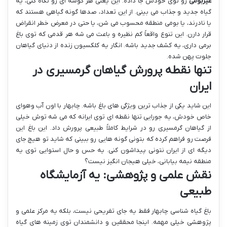
غیربومی
رو توی خودش جا داده. این یعنی هر گوشه ای رو نگاه کنی، یه
گیاه جدید و جذاب می بینی. از این تعداد، صدها گونه گیاهی هستند که
یا نادرند، یا بومی منطقه محسوب می شن، یا حتی در معرض خطر انقراض
قرار دارن. این تنوع واقعاً کم نظیره و باعث می شه هر قدمی که توی باغ
برمی داری، یه کشف جدید باشه. انگار یه کلکسیون زنده از دنیای گیاهان
جلوت پهن شده.
تنها نقطه پرورش گیاهان گرمسیری در
ایران
این شاید یکی از جذاب ترین ویژگی های باغ باشه. چابهار با اون آب وهوای
خاص خودش، یه جورایی تنها نقطه ای توی ایرانه که می شه توش خیلی
از گیاهان گرمسیری رو در شرایط کاملاً طبیعی پرورش داد. این باغ این
فرصت رو فراهم کرده که بتونی گونه هایی رو ببینی که شاید تو هیچ جای
دیگه ای از ایران نتونی پیداشون کنی. یه حس و حال استوایی توی یه
منطقه نیمه بیابانی، خیلی هیجان انگیز نیست؟
نقش علمی و پژوهشی: یه آزمایشگاه
طبیعی
باغ گیاه شناسی چابهار فقط یه جای تفریحی نیست، بلکه یه مرکز علمی و
پژوهشی خیلی مهمه. اینجا محققین و دانشمندان توی زمینه های گیاه