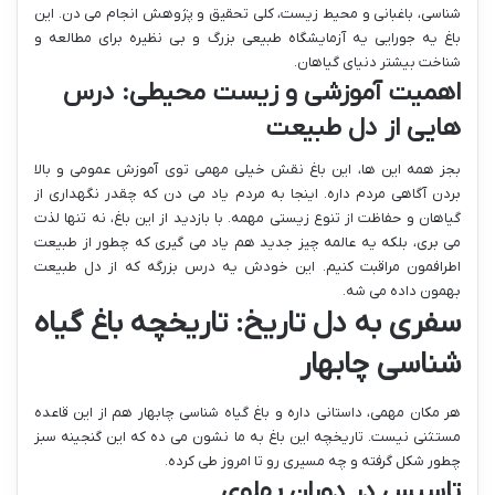
شناسی، باغبانی و محیط زیست، کلی تحقیق و پژوهش انجام می دن. این
باغ یه جورایی یه آزمایشگاه طبیعی بزرگ و بی نظیره برای مطالعه و
شناخت بیشتر دنیای گیاهان.
اهمیت آموزشی و زیست محیطی: درس
هایی از دل طبیعت
بجز همه این ها، این باغ نقش خیلی مهمی توی آموزش عمومی و بالا
بردن آگاهی مردم داره. اینجا به مردم یاد می دن که چقدر نگهداری از
گیاهان و حفاظت از تنوع زیستی مهمه. با بازدید از این باغ، نه تنها لذت
می بری، بلکه یه عالمه چیز جدید هم یاد می گیری که چطور از طبیعت
اطرافمون مراقبت کنیم. این خودش یه درس بزرگه که از دل طبیعت
بهمون داده می شه.
سفری به دل تاریخ: تاریخچه باغ گیاه
شناسی چابهار
هر مکان مهمی، داستانی داره و باغ گیاه شناسی چابهار هم از این قاعده
مستثنی نیست. تاریخچه این باغ به ما نشون می ده که این گنجینه سبز
چطور شکل گرفته و چه مسیری رو تا امروز طی کرده.
تاسیس در دوران پهلوی