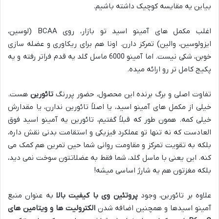
بیاین یه مقایسه کوچیک داشته باشیم.
اغلب مکمل های آمینو اسید تو بازار، روی BCAA (لوسین،
ایزولوسین، والین) تمرکز دارن. اونا هم برای ریکاوری و عضله سازی
خوبن، شکی نیست. اما آمینو 6000 ماسل گلد یه قدم فراتر رفته و یه
پکیج کامل تر رو ارائه میده.
تفاوت اصلی و برگ برنده این محصول، حضور پررنگ
تائورین
هست.
خیلی از مکمل های آمینو اسید، یا اصلاً تائورین ندارن، یا مقدارش
خیلی کمه. همون طور که قبلاً گفتیم، تائورین یه آمینو اسید فوق
العادست که نه تنها تو عملکرد فیزیکی و استقامت بدنی نقش داره،
بلکه به تقویت تمرکز و مقاومت روانی شما حین تمرین هم کمک می
کنه. این یعنی با ماسل گلد، شما فقط به عضلاتتون سوخت نمی دید،
بلکه مغزتون هم یه شارژ اساسی میشه!
علاوه بر تائورین، وجود
پروتئین وی با کیفیت بالا
به عنوان منبع
آمینو اسیدها و همچنین اضافه شدن
الکترولیت ها و ویتامین های