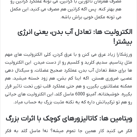
مصرف همزمان تائورین با کراتین، می تونه عملکرد کراتین رو
هم بهتر کنه. پس اگه کراتین هم مصرف می کنید، این مکمل
می تونه مکمل خوبی براش باشه.
الکترولیت ها: تعادل آب بدن، یعنی انرژی
بیشتر!
ورزشکارا زیاد عرق می کنن و با عرق کردن، کلی الکترولیت های مهم
مثل پتاسیم، سدیم، کلرید و کلسیم رو از دست میدن. این الکترولیت
ها برای حفظ تعادل آب بدن، عملکرد صحیح عضلات، و سیگنال دهی
عصبی ضروری هستن. اگه اینا کم بشن، هم زود خسته میشید، هم
ممکنه عضلاتتون بگیرن، و هم حتی عملکرد قلب تون تحت تاثیر قرار
بگیره. خوشبختانه، آمینو 6000 ماسل گلد، این الکترولیت های حیاتی
رو هم تو ترکیباتش داره که یه نکته مثبت بزرگ به حساب میاد.
ویتامین ها: کاتالیزورهای کوچک با اثرات بزرگ
فکر می کنید کار همین جا تموم میشه؟ نه! ماسل گلد به فکر