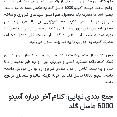
C و B6
، این مکمل رو از خیلی از رقباش متمایز می کنه. این ترکیب
جامع باعث میشه آمینو 6000 ماسل گلد یه مکمل همه جانبه باشه.
یعنی شما با مصرف یک محصول، هم آمینو اسیدهای ضروری و شاخه
دار رو دریافت می کنید، هم تمرکزتون رو بالا می برید، هم
هیدراتاسیون بدن تون رو حفظ می کنید و هم از مزایای ویتامین ها
بهره مند میشید. این یعنی دیگه نیاز نیست کلی مکمل مختلف
مصرف کنید، یه جورایی با یه تیر چند نشون می زنید.
پس اگه دنبال مکملی هستید که نه تنها به عضله سازی و ریکاوری
کمک کنه، بلکه عملکرد ذهنی و فیزیکی تون رو به طور همزمان بالا
ببره و یه بسته کامل از مواد مغذی ضروری رو تو دل خودش داشته
باشه، آمینو 6000 ماسل گلد می تونه گزینه عالی و متمایزی براتون
باشه.
جمع بندی نهایی: کلام آخر درباره آمینو
6000 ماسل گلد