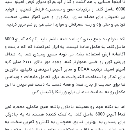
تا اینجا حسابی با هم گشت و گذار کردیم تو دنیای قرص آمینو اسید
6000 ماسل گلد. از ترکیبات خفن و منحصربه فردش گفتیم، از فواید
بی نظیرش برای عضله سازی، ریکاوری و حتی تمرکز ذهنی صحبت
کردیم، و حتی راه و رسم مصرفش و موارد احتیاطی رو هم مرور کردیم.
اگه بخوام یه جمع بندی کوتاه داشته باشم، باید بگم که آمینو 6000
ماسل گلد، یه مکمل ساده نیست. یه ابزار قدرتمنده که اگه درست و
آگاهانه ازش استفاده بشه، می تونه مسیر رسیدن شما به اهداف
ورزشی تون رو خیلی هموارتر کنه. وجود دوز بالای ۶۰۰۰ میلی گرم
آمینو اسید، ترکیب BCAA و سایر آمینو اسیدهای کلیدی، تائورین
برای تمرکز و استقامت، الکترولیت ها برای تعادل مایعات و ویتامین
ها برای حمایت از بدن، همه و همه دست به دست هم میدن تا این
مکمل رو به یه انتخاب عالی برای ورزشکارا تبدیل کنن.
اما یه نکته مهم رو همیشه یادتون باشه: هیچ مکملی، معجزه نمی
کنه! آمینو 6000 ماسل گلد، یه کمک کننده هست، نه یه جادوگر.
برای رسیدن به بهترین نتایج، همچنان به تلاش و تمرین سخت، یه
رژیم غذایی سالم و کافی، و استراحت مناسب نیاز دارید. مکمل ها