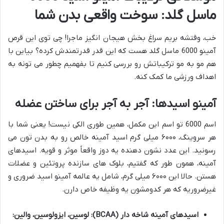
ماسل گلد: سوخت واقعی بدن شما
خب، وقتشه بریم سراغ بخش هیجان انگیز ماجرا! چی توی این قرص
آمینو 6000 ماسل گلد هست که این قدر قدرتمندش کرده؟ بیاین با
هم مو به مو ترکیباتش رو بررسی کنیم تا بفهمیم چطور می تونه به
اهداف ورزشی ما کمک کنه.
آمینو اسیدها: آجر به آجر برای ساختن عضله
اسم 6000 تو اسم این مکمل، همین طوری الکی نیست! یعنی شما با
هر سروینگ، ۶۰۰۰ میلی گرم اسید آمینه خالص رو به بدن تون می
رسونید. این عدد نشون دهنده یه دوز واقعاً موثر و قویه. اسیدهای
آمینه، همون طور که گفتیم، بلوک های سازنده پروتئین و عضلات
هستن. حالا این ۶۰۰۰ میلی گرم، شامل یه عالمه آمینو اسید ضروری و
غیرضروریه که هر کدومشون یه وظیفه خاص دارن.
اسیدهای آمینه شاخه دار (BCAA): لوسین، ایزولوسین، والین: