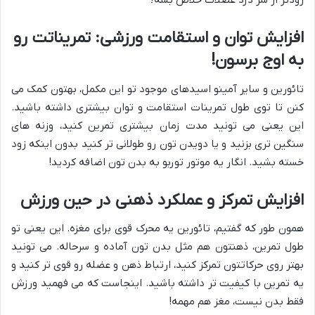
زودتر از شر درد عضلات خلاص بشه؟
افزایش توان و استقامت ورزشی: تمریناتت رو
به اوج برسون!
تائورین و سایر آمینو اسیدهای موجود تو این مکمل، بهتون کمک می
کنن تا توی طول تمرینات استقامت و توان بیشتری داشته باشید.
این یعنی می تونید مدت زمان بیشتری تمرین کنید، وزنه های
سنگین تری بزنید و یا دویدن تون رو طولانی تر کنید بدون اینکه زود
خسته بشید. انگار یه موتور توربو به بدن تون اضافه کردید!
افزایش تمرکز و عملکرد ذهنی در حین ورزش
همون طور که گفتیم، تائورین یه محرک قوی برای مغزه. این یعنی تو
طول تمرین، ذهنتون هم مثل بدن تون آماده و سرحاله. می تونید
بهتر روی حرکاتتون تمرکز کنید، ارتباط ذهن و عضله رو قوی تر کنید و
یه تمرین با کیفیت تر داشته باشید. اینجاست که می فهمید ورزش
فقط بدن نیست، مغز هم مهمه!