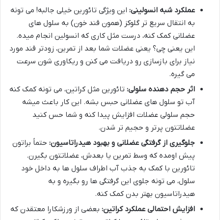
عملکرد شبه انسولینی:
این ویژگی تائورین خیلی جالبه! می تونه
به انتقال سریع تر گلوکز (همون قند خون) به سلول های
عضلانی کمک کنه، درست مثل کاری که انسولین انجام میده.
این یعنی چی؟ یعنی عضلات شما بعد از تمرین، زودتر قند مورد
نیاز برای بازسازی رو دریافت می کنن و ریکاوری شون سرعت
می گیره.
اثر حجم دهنده سلولی:
تائورین مثل کراتین، می تونه کمک کنه
آب تو سلول های عضلانی حبس بشه. این کار باعث میشه
حجم سلولی عضلات افزایش پیدا کنه و شما حس کنید
عضلاتتون پرتر و حجیم تر شدن.
جلوگیری از گرفتگی عضلانی و بهبود هیدراتاسیون:
حتماً براتون
پیش اومده که وسط تمرین یا بعدش، عضلاتتون بگیرن.
تائورین با کمک به جذب آب اطراف سلول ها به داخل خود
سلول، می تونه جلوی این گرفتگی ها رو بگیره و به
هیدراتاسیون بهتر بدن کمک کنه.
افزایش احتمالی عملکرد کراتین:
بعضی از ورزشکارا معتقدن که