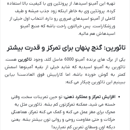
تهیه این آمینو اسیدها، از پروتئین وی با کیفیت بالا استفاده
کرده. پروتئین وی به خاطر اینکه زود جذب میشه و طیف
کاملی از آمینو اسیدهای ضروری رو داره، انتخاب اول خیلی از
ورزشکاراست. پس خیالتون راحت باشه که منبع آمینو
اسیدهاش هم عالیه.
تائورین: گنج پنهان برای تمرکز و قدرت بیشتر
یکی از برگ های برنده آمینو 6000 ماسل گلد، وجود
تائورین
هست.
تائورین یه آمینو اسیدیه که شاید خیلی از بقیه آمینوها اسمش
کمتر به گوش خورده باشه، اما کاراییش فوق العادست! بیاین
ببینیم این تائورین چیکار می کنه:
افزایش تمرکز و عملکرد ذهنی:
تو حین تمرینات سخت، وقتی
خسته می شید، ممکنه تمرکزتون کم بشه. تائورین مثل یه
محرک برای مغز عمل می کنه و کمک می کنه تمرکز، هماهنگی
حرکات و حتی مقاومت روحی و روانی تون بیشتر بشه. یعنی
دیگه اون وسطای تمرین کم نمیارید!