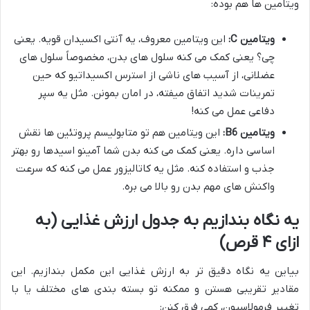
ویتامین ها هم بوده:
ویتامین C:
این ویتامین معروف، یه آنتی اکسیدان قویه. یعنی
چی؟ یعنی کمک می کنه سلول های بدن، مخصوصاً سلول های
عضلانی، از آسیب های ناشی از استرس اکسیداتیو که حین
تمرینات شدید اتفاق میفته، در امان بمونن. مثل یه سپر
دفاعی عمل می کنه!
ویتامین B6:
این ویتامین هم تو متابولیسم پروتئین ها نقش
اساسی داره. یعنی کمک می کنه بدن شما آمینو اسیدها رو بهتر
جذب و استفاده کنه. مثل یه کاتالیزور عمل می کنه که سرعت
واکنش های مهم بدن رو بالا می بره.
یه نگاه بندازیم به جدول ارزش غذایی (به
ازای ۴ قرص)
بیاین یه نگاه دقیق تر به ارزش غذایی این مکمل بندازیم. این
مقادیر تقریبی هستن و ممکنه تو بسته بندی های مختلف یا با
تغییر فرمولاسیون، کمی فرق کنن: