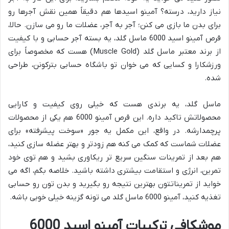
نیاز دارید، درسته؟ آمینو اسیدها هم دقیقاً همین نقش آجرها رو
برای بدن ما بازی می کنن؛ آجر به آجر، عضلات ما رو می سازن. حالا،
قرص آمینو اسید 6000 ماسل گلد، یه بسته آجر حسابی و با کیفیت
از برند معتبر ماسل گلد (Muscle Gold) هست که مخصوصاً برای
ورزشکارا و کسایی که می خوان تو باشگاه حسابی بترکونن، طراحی
شده.
ماسل گلد، یه برندی هست که خیلی روی کیفیت و کارایی
محصولاتش تاکید داره. این قرص آمینو 6000 هم یکی از محصولات
پرچمدارشه. در واقع، این مکمل یه جور «سوخت پیشرفته» برای
عضلات شماست که کمک می کنه هم زودتر و بهتر عضله سازی کنید،
هم بعد از تمرینات سنگین سریع تر ریکاوری بشید و هم توی خود
تمرین، انرژی و استقامت بیشتری داشته باشید. خلاصه بگم، اگه می
خواید از تمریناتتون بهترین نتیجه رو بگیرید و بدن تون رو حسابی
تغذیه کنید، آمینو 6000 ماسل گلد می تونه گزینه خیلی خوبی باشه.
موشکافی ترکیبات آمینو اسید 6000