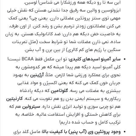
این سه تا رو دیگه همه ورزشکارا می شناسن! لوسین،
ایزولوسین و والین سه رفیق جدا نشدنی هستن که نقش خیلی
مهمی توی سنتز پروتئین عضلانی دارن. یعنی چی؟ یعنی کمک
می کنن عضلاتتون زودتر ترمیم بشن و رشد کنن. از اون طرف،
یه خاصیت خفن دیگه هم دارن: ضد کاتابولیک هستن. به زبان
ساده، نمی ذارن عضلات شما تو شرایط سخت (مثل تمرینات
سنگین یا رژیم های کم کالری) از بین برن و آب بشن.
سایر آمینو اسیدهای کلیدی:
تو این مکمل فقط BCAA نیست!
کلی آمینو اسید دیگه هم پیدا میشه که هر کدومشون به
نحوی برای عملکرد ورزشی شما لازمن. مثلاً،
آرژینین
به بهبود
جریان خون کمک می کنه که یعنی اکسیژن و مواد غذایی
بیشتری به عضلات می رسه.
گلوتامین
که دیگه پادشاه
ریکاوریه و سیستم ایمنی بدن رو هم تقویت می کنه.
کارنیتین
هم تو چربی سوزی و تولید انرژی نقش داره.
سیترولین
هم که
برای کاهش خستگی و افزایش استقامت عالیه. خلاصه، یه
ترکیب کامل و حساب شده داریم!
وجود پروتئین وی (آب پنیر) با کیفیت بالا:
ماسل گلد برای