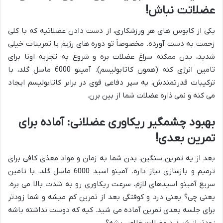
عضلاتت نباش!
یکی از کابوس های هر ورزشکاری، از دست دادن عضلاتیه که با کلی
زحمت به دست آورده. مخصوصاً تو دوره های رژیم یا تمرینات خیلی
شدید، بدن ممکنه سراغ عضلات بره و شروع به تجزیه اونا برای
تامین انرژی کنه (همون کاتابولیسم). آمینو 6000 ماسل گلد، با
ترکیبات قدرتمندش، یه سپر دفاعی قوی در برابر کاتابولیسم ایجاد
می کنه و نمی ذاره عضلات شما از بین برن.
بهبود چشمگیر ریکاوری عضلانی: آماده برای
تمرین بعدی!
بعد از یه تمرین سنگین، بدن شما به زمان و مواد مغذی کافی برای
ترمیم و بازسازی نیاز داره. آمینو اسید 6000 ماسل گلد، با تامین
سریع آمینو اسیدهای لازم، سرعت ریکاوری رو به شدت بالا می بره.
یعنی چی؟ یعنی درد و کوفتگی بعد از تمرین کم میشه و شما زودتر
برای جلسه بعدی تمرین آماده می شید. کیه که دوست نداشته باشه