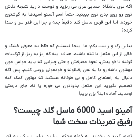
اگه توی باشگاه حسابی عرق می ریزید و دوست دارید نتیجه تلاش
تون رو روی بدن تون ببینید، حتماً اسم آمینو اسیدها به گوشتون
خورده. اما این قرص ماسل گلد دقیقاً چیه و چرا این قدر سر و صدا
کرده؟
بیاین رک و راست بگم؛ ما اینجا نیستیم که فقط یه معرفی خشک و
خالی از این مکمل داشته باشیم. هدف اینه که ریز به ریز، از ترکیبات
گرفته تا فوایدش، نحوه مصرفش و حتی چیزایی که باید حواس مون
بهشون باشه رو با یه لحن رفیقونه و خودمونی بررسی کنیم. پس اگه
دنبال یه راهنمای کامل و بی طرفانه هستید که بهتون کمک کنه
تصمیم بگیرید این مکمل بدردتون می خوره یا نه، جای درستی
اومدید. آماده اید؟ بزن بریم!
آمینو اسید 6000 ماسل گلد چیست؟
رفیق تمرینات سخت شما
تصور کنید می خواید یه خونه محکم بسازید. برای این کار به آجر