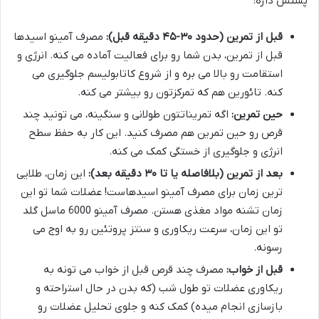
پشتش داره:
قبل از تمرین (حدود ۳۰-۴۵ دقیقه قبل):
مصرف آمینو اسیدها
قبل از تمرین، بدن شما رو برای فعالیت آماده می کنه. انرژی و
استقامت رو بالا می بره و از شروع کاتابولیسم جلوگیری می
کنه. تائورین هم که تمرکزتون رو بیشتر می کنه.
حین تمرین:
اگه تمریناتتون طولانی و سنگینه، می تونید چند
قرص رو حین تمرین هم مصرف کنید. این کار به حفظ سطح
انرژی و جلوگیری از خستگی کمک می کنه.
بعد از تمرین (بلافاصله یا تا ۳۰ دقیقه بعد):
این زمان، طلایی
ترین زمان برای مصرف آمینو اسیدهاست! عضلات شما تو این
زمان تشنه مواد مغذی هستن. مصرف آمینو 6000 ماسل گلد
تو این زمان، سرعت ریکاوری و سنتز پروتئین رو به اوج می
رسونه.
قبل از خواب:
مصرف چند قرص قبل از خواب می تونه به
ریکاوری عضلات تو طول شب (که بدن در حال استراحته و
بازسازی انجام میده) کمک کنه و جلوی تحلیل عضلات رو