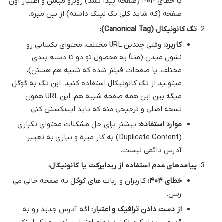
با خطای ۴۰۴ (صفحه پیدا نشد) روبرو میشن و اعتبار اون
صفحه (که شاید کلی بک لینک داشته) از بین میره.
تگ کانونیکال (Canonical Tag):
کاربرد:
وقتی چندین URL مختلف، محتوای یکسانی رو
نشون میدن (مثلاً یه محصول تو دو تا دسته بندی
مختلف، یا صفحات فیلتر شده که شبیه هم هستن)،
میتونید از تگ کانونیکال استفاده کنید. این تگ به گوگل
میگه بین این همه صفحه شبیه هم، این URL همون
نسخه اصلی و ترجیحی منه که باید ایندکسش کنی.
موارد استفاده:
بیشتر برای حل مشکلات محتوای تکراری
(Duplicate Content) به کار میره و نیازی به تغییر
آدرس دائمی نیست.
پیامدهای عدم استفاده از ریدایرکت یا کانونیکال:
خطای ۴۰۴:
کاربران و ربات های گوگل به صفحه خالی می
رسن.
از دست دادن ترافیک و اعتبار:
اگه آدرس جدید رو به
قدیمی ریدایرکت نکنید، تمام اعتبار سئویی و بک لینک