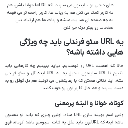
های داخلی تو سایتتون می سازید، اگه URLها خوانا باشن، هم
به کاربر کمک می کنن هم به ربات ها. کاربر راحت تر می فهمه
به چه صفحه ای هدایت میشه و ربات ها هم ارتباط بین
صفحات رو بهتر درک می کنن.
یه URL سئو فرندلی باید چه ویژگی
هایی داشته باشه؟
حالا که اهمیت URL رو فهمیدیم، بیاید ببینیم چه کارهایی باید
بکنیم تا URL سایتمون تبدیل به یه URL ایده آل و سئو فرندلی
بشه. اینا نکاتی هستن که با رعایتشون می تونید هم دل گوگل رو به
دست بیارید و هم حال کاربراتون رو خوب کنید.
کوتاه، خوانا و البته پرمعنی
وقتی اسم بهینه سازی URL میاد، اولین چیزی که باید تو ذهنتون
باشه اینه که URLتون باید مثل یه شات اسپرسیو باشه: کوتاه، قوی