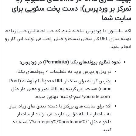
تمرکز بر وردپرس): دست پخت سئویی برای
سایت شما
اگه سایتتون با وردپرس ساخته شده، که خب احتمالش خیلی زیاده،
بهینه سازی URL کار سختی نیست و خیلی راحت می تونید این کار رو
انجام بدید.
نحوه تنظیم پیوندهای یکتا (Permalinks) در وردپرس:
تو پنل وردپرس برید به تنظیمات > پیوندهای یکتا.
بهترین گزینه برای ساختار URL معمولاً نام نوشته (Post
name) هست. این گزینه یه URL تمیز و معنی دار مثل
`yoursite.com/اسم-نوشته` بهتون میده.
اگه برای سایت های بزرگتر با دسته بندی های زیاد، نیاز
به ساختار سلسله مراتبی دارید، می تونید از ساختار
دلخواه مثل `/%category%/%postname%/` استفاده
کنید.