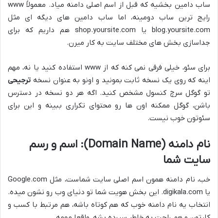
ساب دامین بخشیه که قبل از اسم اصلی دامنه میاد. معمولاً www
رایج ترین ساب دومینه، اما ساب دامین های دیگه ای مثل
blog.yoursite.com یا shop.yoursite.com هم داریم که برای
جداسازی بخش های مختلف سایت به کار میرن.
برای سئو، خیلی فرقی نمی کنه که از www استفاده کنید یا نه، مهم
اینه که روی یک نسخه ثابت بمونید و اونو به عنوان نسخه
ترجیحی
تو گوگل سرچ کنسول مشخص کنید. اگه هر دو نسخه در دسترس
باشن، گوگل ممکنه اون ها رو محتوای تکراری ببینه و این برای
سئوتون خوب نیست.
نام دامنه (Domain Name): اسم و رسم
سایت شما
خب، نام دامنه همون اسم اصلی سایت شماست، مثل Google.com
یا digikala.com. این بخش هویت شما تو دنیای وب رو نشون میده.
انتخاب یه نام دامنه خوب که هم کوتاه باشه، هم مرتبط با کسب و
کارتون و هم راحت به خاطر سپرده بشه، واقعا مهمه.