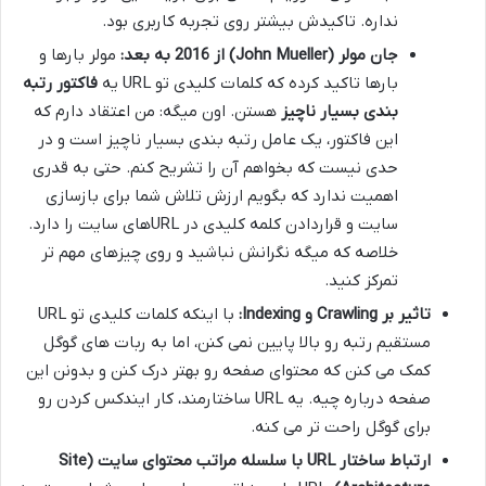
نداره. تاکیدش بیشتر روی تجربه کاربری بود.
جان مولر (John Mueller) از 2016 به بعد:
مولر بارها و
بارها تاکید کرده که کلمات کلیدی تو URL یه
فاکتور رتبه
بندی بسیار ناچیز
هستن. اون میگه: من اعتقاد دارم که
این فاکتور، یک عامل رتبه بندی بسیار ناچیز است و در
حدی نیست که بخواهم آن را تشریح کنم. حتی به قدری
اهمیت ندارد که بگویم ارزش تلاش شما برای بازسازی
سایت و قراردادن کلمه کلیدی در URLهای سایت را دارد.
خلاصه که میگه نگرانش نباشید و روی چیزهای مهم تر
تمرکز کنید.
تاثیر بر Crawling و Indexing:
با اینکه کلمات کلیدی تو URL
مستقیم رتبه رو بالا پایین نمی کنن، اما به ربات های گوگل
کمک می کنن که محتوای صفحه رو بهتر درک کنن و بدونن این
صفحه درباره چیه. یه URL ساختارمند، کار ایندکس کردن رو
برای گوگل راحت تر می کنه.
ارتباط ساختار URL با سلسله مراتب محتوای سایت (Site