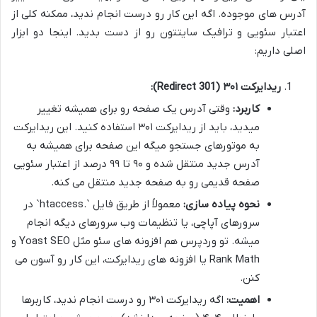
آدرس های موجوده. اگه این کار رو درست انجام ندید، ممکنه کلی از
اعتبار سئویی و ترافیک سایتتون رو از دست بدید. اینجا دو ابزار
اصلی داریم:
ریدایرکت ۳۰۱ (301 Redirect):
کاربرد:
وقتی آدرس یک صفحه رو برای همیشه تغییر
میدید، باید از ریدایرکت ۳۰۱ استفاده کنید. این ریدایرکت
به موتورهای جستجو میگه این صفحه برای همیشه به
آدرس جدید منتقل شده و ۹۰ تا ۹۹ درصد از اعتبار سئویی
صفحه قدیمی رو به صفحه جدید منتقل می کنه.
نحوه پیاده سازی:
معمولاً از طریق فایل `.htaccess` در
سرورهای آپاچی، یا تنظیمات وب سرورهای دیگه انجام
میشه. تو وردپرس هم افزونه های سئو مثل Yoast SEO و
Rank Math یا افزونه های ریدایرکت، این کار رو آسون می
کنن.
اهمیت:
اگه ریدایرکت ۳۰۱ رو درست انجام ندید، کاربرها