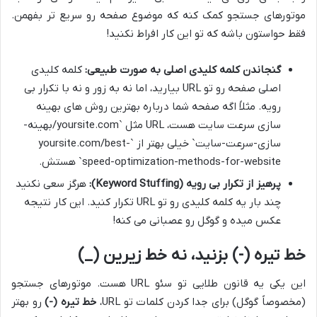
موتورهای جستجو کمک کنه که موضوع صفحه رو سریع تر بفهمن.
فقط حواستون باشه که تو این کار افراط نکنید!
گنجاندن کلمه کلیدی اصلی به صورت طبیعی:
کلمه کلیدی
اصلی صفحه رو تو URL بیارید، اما نه به زور و نه با تکرار بی
رویه. مثلاً اگه صفحه شما درباره بهترین روش های بهینه
سازی سرعت سایت هست، URL مثل `yoursite.com/بهینه-
سازی-سرعت-سایت` خیلی بهتر از `yoursite.com/best-
speed-optimization-methods-for-website` هستش.
پرهیز از تکرار بی رویه (Keyword Stuffing):
هرگز سعی نکنید
چند بار یه کلمه کلیدی رو تو URL تکرار کنید. این کار نتیجه
عکس میده و گوگل رو عصبانی می کنه!
خط تیره (-) بزنید، نه خط زیرین (_)
این یکی یه قانون طلایی تو سئو URL هست. موتورهای جستجو
(مخصوصاً گوگل) برای جدا کردن کلمات تو URL،
خط تیره (-)
رو بهتر