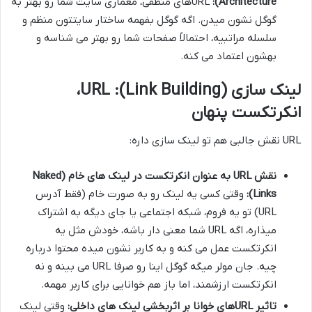
Architecture):
URLهای منطقی، معماری سایت شما رو بهتر به
گوگل نشون میدن. اگه گوگل بفهمه ساختار سایتتون منظم و
سلسله مراتبیه، احتمالاً صفحات شما رو بهتر می شناسه و
بهشون اعتماد می کنه.
لینک سازی (Link Building): URL،
انکرتکست پنهان
URL نقش جالبی هم تو لینک سازی داره:
نقش URL به عنوان انکرتکست در لینک های خام (Naked
Links):
وقتی کسی یه لینک رو به صورت خام (فقط آدرس
URL) تو یه فروم، شبکه اجتماعی یا جای دیگه به اشتراک
میذاره، اگه URL شما معنی دار باشه، خودش مثل یه
انکرتکست عمل می کنه و به کاربر نشون میده محتوا درباره
چیه. جان مولر میگه گوگل اینا رو صرفا URL می بینه و نه
انکرتکست ارزشمند، اما باز هم خوانایی برای کاربر مهمه.
تاثیر URLهای خوانا بر اثربخشی لینک های داخلی:
وقتی لینک