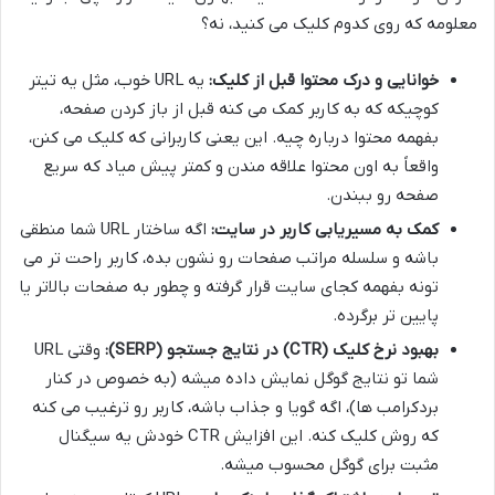
معلومه که روی کدوم کلیک می کنید، نه؟
خوانایی و درک محتوا قبل از کلیک:
یه URL خوب، مثل یه تیتر
کوچیکه که به کاربر کمک می کنه قبل از باز کردن صفحه،
بفهمه محتوا درباره چیه. این یعنی کاربرانی که کلیک می کنن،
واقعاً به اون محتوا علاقه مندن و کمتر پیش میاد که سریع
صفحه رو ببندن.
کمک به مسیریابی کاربر در سایت:
اگه ساختار URL شما منطقی
باشه و سلسله مراتب صفحات رو نشون بده، کاربر راحت تر می
تونه بفهمه کجای سایت قرار گرفته و چطور به صفحات بالاتر یا
پایین تر برگرده.
بهبود نرخ کلیک (CTR) در نتایج جستجو (SERP):
وقتی URL
شما تو نتایج گوگل نمایش داده میشه (به خصوص در کنار
بردکرامب ها)، اگه گویا و جذاب باشه، کاربر رو ترغیب می کنه
که روش کلیک کنه. این افزایش CTR خودش یه سیگنال
مثبت برای گوگل محسوب میشه.