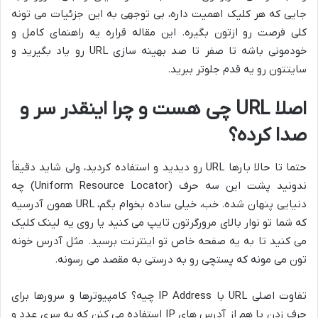
جایی که هر کلیک اهمیت داره، بی توجهی به این جزئیات می تونه
کلی فرصت رو ازتون بگیره. این مقاله قراره یه راهنمای کامل و
خودمونی باشه تا صفر تا صد بهینه سازی URL رو یاد بگیرید و
سایتتون رو یه قدم جلوتر ببرید.
اصلا URL چی هست و چرا اینقدر سر و
صدا کرده؟
حتما تا حالا بارها URL رو دیدید و استفاده کردید، ولی شاید دقیقاً
ندونید پشت این سه حرف (Uniform Resource Locator) چه
دنیایی پنهان شده. خب، خیلی ساده بخوام بگم، URL همون آدرسیه
که شما تو نوار بالای مرورگرتون تایپ می کنید یا روی یه لینک کلیک
می کنید تا به یه صفحه خاص تو اینترنت برسید. مثل آدرس خونه
تون می مونه که پستچی رو به درستی به مقصد می رسونه.
تفاوت اصلی URL با IP Address چیه؟ کامپیوترها و سرورها برای
حرف زدن با هم از آدرس های IP استفاده می کنن که یه سری عدد و