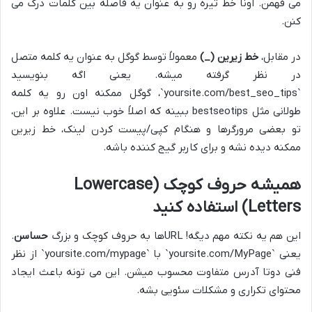
می فهمن. اونا خط تیره رو به عنوان یه فاصله بین کلمات درک می
کنن.
در مقابل،
خط زیرین (_)
معمولاً توسط گوگل به عنوان یه کلمه متصل
در نظر گرفته میشه. یعنی اگه بنویسید
`yoursite.com/best_seo_tips`، گوگل ممکنه اون رو یه کلمه
طولانی مثل bestseotips ببینه که اصلاً خوب نیست. علاوه بر این،
تو بعضی مرورگرها و هنگام کپی/پیست کردن لینک، خط زیرین
ممکنه دیده نشه و برای کاربر گیج کننده باشه.
همیشه حروف کوچک (Lowercase
Letters) استفاده کنید
این هم یه نکته مهم دیگه! URLها به حروف کوچک و بزرگ
حساسن
.
یعنی `yoursite.com/MyPage` با `yoursite.com/mypage` از نظر
فنی دوتا آدرس متفاوت محسوب میشن. این می تونه باعث ایجاد
محتوای تکراری و مشکلات سئویی بشه.