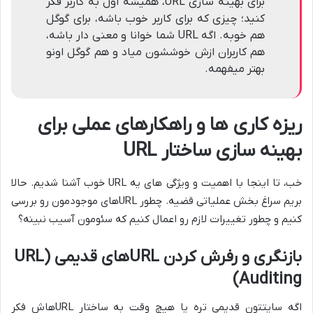
برای بهینه سازی URL، همیشه اول به کاربر فکر
کنید؛ چیزی که برای کاربر خوب باشه، برای گوگل
هم خوبه. اگه URL شما خوانا و معنی دار باشه،
هم کاربران ازش خوششون میاد و هم گوگل اونو
بهتر میفهمه.
ریزه کاری ها و راهکارهای عملی برای
بهینه سازی ساختار URL
خب، تا اینجا با اهمیت و ویژگی های یه URL خوب آشنا شدیم. حالا
بریم سراغ بخش عملیاتی قضیه. چطور URLهای موجودمون رو بررسی
کنیم و چطور تغییرات لازم رو اعمال کنیم که سئومون آسیب نبینه؟
بازنگری و رفرش کردن URLهای قدیمی (URL
Auditing)
اگه سایتتون قدیمی تره یا هیچ وقت به ساختار URLهاش فکر