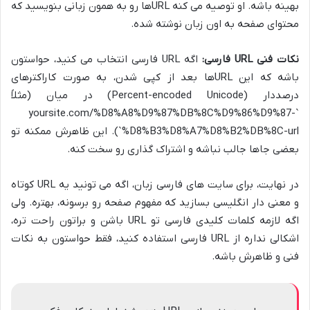
بهینه باشه. او توصیه می کنه URLها رو به همون زبانی بنویسید که
محتوای صفحه به اون زبان نوشته شده.
نکات فنی URL فارسی:
اگه URL فارسی انتخاب می کنید، حواستون
باشه که این URLها بعد از کپی شدن، به صورت کاراکترهای
درصددار (Percent-encoded Unicode) در میان (مثلاً
`yoursite.com/%D8%A8%D9%87%DB%8C%D9%86%D9%87-
%D8%B3%D8%A7%D8%B2%DB%8C-url`). این ظاهرش ممکنه تو
بعضی جاها جالب نباشه و اشتراک گذاری رو سخت کنه.
در نهایت، برای سایت های فارسی زبان، اگه می تونید یه URL کوتاه
و معنی دار انگلیسی بسازید که مفهوم صفحه رو برسونه، بهتره. ولی
اگه لازمه کلمات کلیدی فارسی تو URL باشن و براتون راحت تره،
اشکالی نداره از URL فارسی استفاده کنید، فقط حواستون به نکات
فنی و ظاهرش باشه.