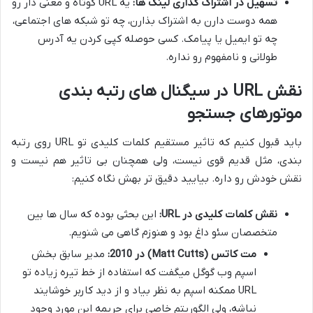
تسهیل در اشتراک گذاری لینک ها:
یه URL کوتاه و معنی دار رو
همه دوست دارن به اشتراک بذارن، چه تو شبکه های اجتماعی،
چه تو ایمیل یا پیامک. کسی حوصله کپی کردن یه آدرس
طولانی و نامفهوم رو نداره.
نقش URL در سیگنال های رتبه بندی
موتورهای جستجو
باید قبول کنیم که تاثیر مستقیم کلمات کلیدی تو URL روی رتبه
بندی، مثل قدیم قوی نیست، ولی همچنان بی تاثیر هم نیست و
نقش خودش رو داره. بیایید دقیق تر بهش نگاه کنیم:
نقش کلمات کلیدی در URL:
این بحثی بوده که سال ها بین
متخصصان سئو داغ بود و هنوزم گاهی می شنویم.
مت کاتس (Matt Cutts) در 2010:
مدیر سابق بخش
اسپم وب گوگل میگفت که استفاده از خط تیره زیاده تو
URL ممکنه اسپم به نظر بیاد و از دید کاربر خوشایند
نباشه، ولی الگوریتم خاصی برای جریمه این مورد وجود