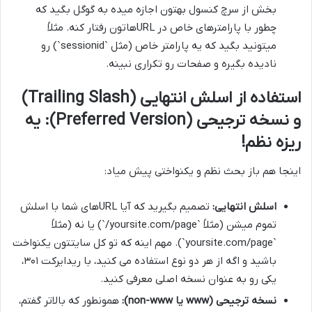
بخش از سرچ کنسول بهتون اجازه میده به گوگل بگید که
چطور با پارامترهای خاص در URLهاتون رفتار کنه. مثلاً
میتونید بگید که یه پارامتر خاص (مثل `sessionid`) رو
نادیده بگیره و صفحات رو تکراری نبینه.
استفاده از اسلش انتهایی (Trailing Slash)
و نسخه ترجیحی (Preferred Version): یه
ریزه نظم!
اینجا هم باز بحث نظم و یکنواختی پیش میاد:
اسلش انتهایی:
تصمیم بگیرید که آیا URLهای شما با اسلش
تموم میشن (مثلاً `yoursite.com/page/`) یا نه (مثلاً
`yoursite.com/page`). مهم اینه که تو کل سایتتون یکنواخت
باشید و اگه از هر دو نوع استفاده می کنید، با ریدایرکت ۳۰۱،
یکی رو به عنوان نسخه اصلی معرفی کنید.
نسخه ترجیحی (www یا non-www):
همونطور که بالاتر گفتم،