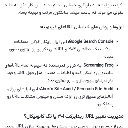
نکردید، وقتشه یه بازنگری حسابی انجام بدید. این کار مثل یه خانه
تکونی می مونه که باعث میشه سایتتون مرتب و بهینه بشه.
ابزارها و روش های شناسایی URLهای غیربهینه:
Google Search Console:
این ابزار رایگان گوگل، مشکلات
ایندکسینگ، خطاهای ۴۰۴ و URLهای تکراری رو بهتون نشون
میده.
Screaming Frog:
یه کراولر قدرتمنده که میتونه تمام URLهای
سایتتون رو اسکن کنه و اطلاعات مفیدی مثل طول URL، وجود
کاراکترهای غیرمجاز و … رو بهتون بده.
Ahrefs Site Audit / Semrush Site Audit:
این ابزارهای پولی،
آنالیزهای عمیق تری رو ارائه میدن و میتونن مشکلات URL رو
پیدا کنن.
مدیریت تغییر URL: ریدایرکت ۳۰۱ یا تگ کانونیکال؟
یکی از حساس ترین و مهم ترین بخش ها تو بهینه سازی URL، تغییر