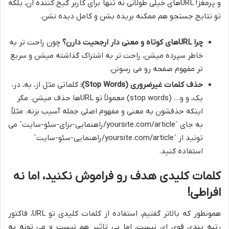
و پرمغز! URLهای خیلی طولانی نه تنها برای کاربر گیج کننده ان، بلکه
تو نتایج جستجو هم ممکنه بریده بشن و کامل دیده نشن.
چرا URLهای کوتاه و معنی دار ارجحیت دارن؟
چون راحت تر به
خاطر سپرده میشن، راحت تر به اشتراک گذاشته میشن و سریع
تر مفهوم صفحه رو می رسونن.
حذف کلمات غیرضروری (Stop Words):
کلماتی مثل از، به، در،
یک، و و… (stop words) معمولاً تو URLها حذف میشن. مگر
اینکه حذفشون به معنی و مفهوم اصلی جمله آسیب بزنه. مثلاً
به جای `yoursite.com/article/راهنمایی-برای-سئو-سایت` می
تونید از `yoursite.com/article/راهنمایی-سئو-سایت`
استفاده کنید.
کلمات کلیدی هدف رو فراموش نکنید، اما نه
افراطی!
همونطور که بالاتر گفتیم، استفاده از کلمات کلیدی تو URL، فاکتور
رتبه بندی قوی ای نیست، اما بی تاثیر هم نیست و می تونه به