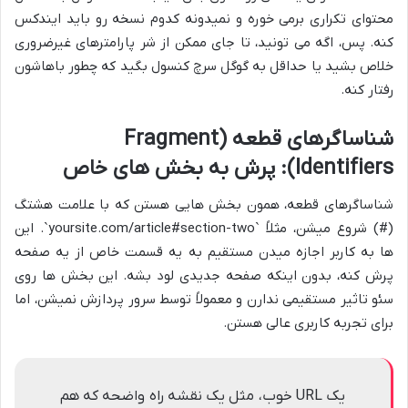
محتوای تکراری برمی خوره و نمیدونه کدوم نسخه رو باید ایندکس
کنه. پس، اگه می تونید، تا جای ممکن از شر پارامترهای غیرضروری
خلاص بشید یا حداقل به گوگل سرچ کنسول بگید که چطور باهاشون
رفتار کنه.
شناساگرهای قطعه (Fragment
Identifiers): پرش به بخش های خاص
شناساگرهای قطعه، همون بخش هایی هستن که با علامت هشتگ
(#) شروع میشن، مثلاً `yoursite.com/article#section-two`. این
ها به کاربر اجازه میدن مستقیم به یه قسمت خاص از یه صفحه
پرش کنه، بدون اینکه صفحه جدیدی لود بشه. این بخش ها روی
سئو تاثیر مستقیمی ندارن و معمولاً توسط سرور پردازش نمیشن، اما
برای تجربه کاربری عالی هستن.
یک URL خوب، مثل یک نقشه راه واضحه که هم