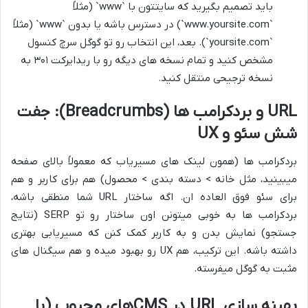
باید تصمیم بگیرید که سایتتون با `www` (مثلاً
`www.yoursite.com`) در دسترس باشه یا بدون `www` (مثلاً
`yoursite.com`). بعد، این انتخاب رو تو گوگل سرچ کنسول
مشخص کنید و تمام نسخه های دیگه رو با ریدایرکت ۳۰۱ به
نسخه ترجیحی منتقل کنید.
URL و بردکرامب ها (Breadcrumbs): جفت
شش سئو و UX
بردکرامب ها (همون لینک های مسیریاب که معمولاً بالای صفحه
میبینید، مثل خانه > دسته بندی > محصول) هم برای کاربر و هم
برای سئو فوق العاده ان. اگه ساختار URL شما منطقی باشه،
بردکرامب ها به خوبی میتونن اون ساختار رو تو SERP (نتایج
جستجو) نمایش بدن و به کاربر کمک کنن که مسیریابی بهتری
داشته باشه. این ترکیب، هم UX رو بهبود میده و هم سیگنال های
مثبت به گوگل میفرسته.
بهینه سازی URL در CMSهای محبوب (با