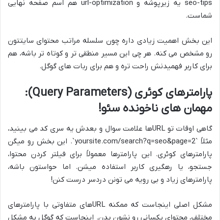
seo-tips یه زیرپوشه و url-optimization هم اسم صفحه نهایی
شماست.
این بخش اهمیت زیادی داره چون سلسله مراتب محتوای سایتتون
رو مشخص می کنه. هر چی این مسیر منطقی تر و کوتاه تر باشه، هم
برای کاربر فهمیدنش راحت تره و هم برای ربات های گوگل.
پارامترهای کوئری (Query Parameters):
مهمان های ناخونده سئو!
گاهی اوقات تو URLها علامت سوال و بعدش یه سری کد می بینید،
مثلاً `yoursite.com/search?q=seo&page=2`. این بخش رو میگن
پارامترهای کوئری. این پارامترها معمولاً برای فیلتر کردن محتوا،
جستجو، یا رهگیری کاربر استفاده میشن. اما حواستون باشه،
پارامترهای زیاد و بی رویه می تونن دردسر درست کنن!
مشکل اصلی اینجاست که ممکنه URLهای متفاوتی با پارامترهای
مختلف، محتوای یکسانی رو نشون بدن. اینجاست که گوگل به مشکل