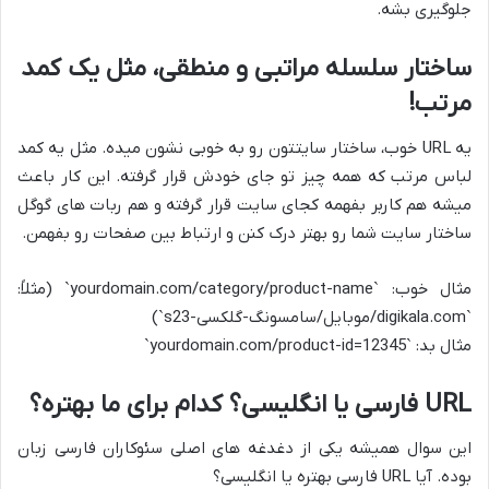
جلوگیری بشه.
ساختار سلسله مراتبی و منطقی، مثل یک کمد
مرتب!
یه URL خوب، ساختار سایتتون رو به خوبی نشون میده. مثل یه کمد
لباس مرتب که همه چیز تو جای خودش قرار گرفته. این کار باعث
میشه هم کاربر بفهمه کجای سایت قرار گرفته و هم ربات های گوگل
ساختار سایت شما رو بهتر درک کنن و ارتباط بین صفحات رو بفهمن.
مثال خوب: `yourdomain.com/category/product-name` (مثلاً:
`digikala.com/موبایل/سامسونگ-گلکسی-s23`)
مثال بد: `yourdomain.com/product-id=12345`
URL فارسی یا انگلیسی؟ کدام برای ما بهتره؟
این سوال همیشه یکی از دغدغه های اصلی سئوکاران فارسی زبان
بوده. آیا URL فارسی بهتره یا انگلیسی؟