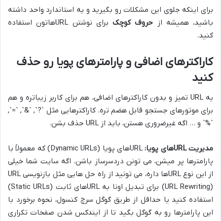
برای اینکه جلوی این مشکلات رو بگیرید و یه استاندارد واحد داشته
باشید، همیشه از
حروف کوچک
برای نوشتن URLهاتون استفاده
کنید.
کاراکترهای اضافی و پارامترهای پویا رو حذف
کنید
یه URL تمیز و بدون کاراکترهای اضافی، هم برای کاربر زیباتره و هم
برای موتورهای جستجو قابل هضم تره. کاراکترهایی مثل `?`, `&`, `=`,
`%` و … اگه غیرضروری هستن، باید از URL حذف بشن.
مدیریت URLهای پویا:
URLهای پویا (Dynamic URLs) که معمولاً با
پارامترها پر میشن، می تونن دردسرساز باشن. اگه سایت شما خیلی
از این نوع URLها داره، می تونید از راه حل هایی مثل بازنویسی URL
(URL Rewriting) برای تبدیل اونا به URLهای ثابت (Static URLs)
استفاده کنید یا حداقل از طریق گوگل سرچ کنسول، نحوه برخورد با
این پارامترها رو به گوگل بگید تا از ایندکس شدن صفحات تکراری