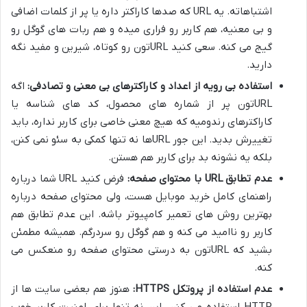
اشتباهاته. یه URL که صدها کاراکتر داره یا پر از کلمات اضافی
و بی معنیه، هم کاربر رو فراری میده و هم ربات های گوگل رو
گیج می کنه. سعی کنید URLتون رو کوتاه، شیرین و مفید نگه
دارید.
استفاده بی رویه از اعداد و کاراکترهای بی معنی و تصادفی:
اگه
URLتون پر از شماره های محصول، کد های شناسه یا
کاراکترهای رندومیه که هیچ معنی خاصی برای کاربر نداره، باید
تغییرش بدید. این جور URLها نه تنها کمکی به سئو نمی کنن،
بلکه یه نشونه بد برای کاربر هم هستن.
عدم تطابق URL با محتوای صفحه:
فرض کنید URL شما درباره
راهنمای کامل خرید موبایل هست، ولی محتوای صفحه درباره
بهترین روش های تعمیر کامپیوتر باشه. این عدم تطابق هم
کاربر رو ناامید می کنه و هم گوگل رو سردرگم. همیشه مطمئن
بشید که URLتون به درستی محتوای صفحه رو منعکس می
کنه.
عدم استفاده از پروتکل HTTPS:
هنوز هم بعضی سایت ها از