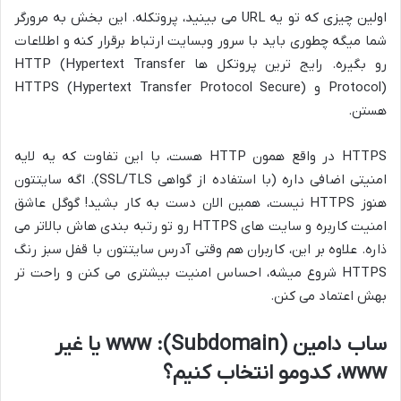
اولین چیزی که تو یه URL می بینید، پروتکله. این بخش به مرورگر
شما میگه چطوری باید با سرور وبسایت ارتباط برقرار کنه و اطلاعات
رو بگیره. رایج ترین پروتکل ها HTTP (Hypertext Transfer
Protocol) و HTTPS (Hypertext Transfer Protocol Secure)
هستن.
HTTPS در واقع همون HTTP هست، با این تفاوت که یه لایه
امنیتی اضافی داره (با استفاده از گواهی SSL/TLS). اگه سایتتون
هنوز HTTPS نیست، همین الان دست به کار بشید! گوگل عاشق
امنیت کاربره و سایت های HTTPS رو تو رتبه بندی هاش بالاتر می
ذاره. علاوه بر این، کاربران هم وقتی آدرس سایتتون با قفل سبز رنگ
HTTPS شروع میشه، احساس امنیت بیشتری می کنن و راحت تر
بهش اعتماد می کنن.
ساب دامین (Subdomain): www یا غیر
www، کدومو انتخاب کنیم؟