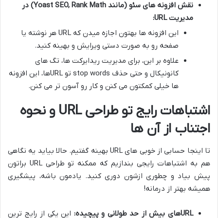
نقش افزونه های سئو (مانند Yoast SEO, Rank Math) در
مدیریت URL:
این افزونه ها بهتون اجازه میدن که URL هر نوشته یا
صفحه رو به صورت دستی ویرایش و بهینه کنید.
علاوه بر این، برای مدیریت ریدایرکت ها، تگ های
کانونیکال و حتی حذف stop words تو URLها، این افزونه
ها خیلی کمکتون می کنن و کار رو آسون تر می کنن.
اشتباهات رایج تو طراحی URL و نحوه
اجتناب از آن ها
تا اینجا حسابی از خوبی های URL بهینه گفتیم. حالا بیاید یه نگاهی
هم به اشتباهات رایجی بندازیم که ممکنه تو طراحی URL براتون
پیش بیاد و چطوری ازشون دوری کنید. یادمون باشه، پیشگیری
همیشه بهتر از درمانه!
URLهای بیش از حد طولانی و پیچیده:
این یکی از رایج ترین