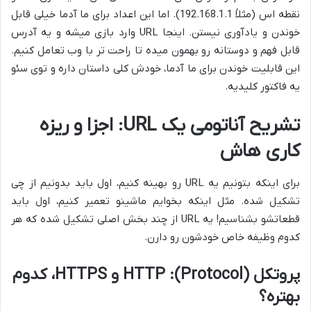
نقطه اس (مثلاً 192.168.1.1). اما این اعداد برای ما آدما خیلی قابل
خوندن و یادآوری نیستن. اینجا URL وارد بازی میشه و یه آدرس
قابل فهم و دوستانه رو بهمون میده تا راحت تر با وب تعامل کنیم.
این قابلیت خوندن برای ما آدما، خودش کلی داستان داره و توی سئو
یه فاکتور کلیدیه.
تشریح آناتومی یک URL: اجزا و ریزه
کاری هاش
برای اینکه بتونیم یه URL رو بهینه کنیم، اول باید بدونیم از چی
تشکیل شده. مثل اینکه بخوایم ماشینو تعمیر کنیم، اول باید
قطعاتشو بشناسیم! یه URL از چند بخش اصلی تشکیل شده که هر
کدوم وظیفه خاص خودشون رو دارن.
پروتکل (Protocol): HTTP و HTTPS، کدوم
بهتره؟