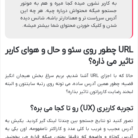
به کاربر نشون میده کجا میره و هم به موتور
جستجو میگه محتواش درباره چیه. هر چه این
آدرس سرراست تر و معنادارتر باشه، شانس دیده
شدن و کلیک خوردن محتوای شما بیشتر میشه.
URL چطور روی سئو و حال و هوای کاربر
تاثیر می ذاره؟
حالا که با اجزای URL آشنا شدیم، بریم سراغ بخش هیجان انگیز
قضیه: چطور همین آدرس ساده، می تونه روی رتبه سایتتون و البته
لبخند رضایت کاربراتون تاثیر بذاره؟
تجربه کاربری (UX) رو تا کجا می بره؟
تصور کنید تو نتایج جستجو بین چندتا لینک گیر کردید. یکیش یه
آدرس عجیب و غریب با کلی عدد و کاراکتر نامفهومه، اون یکی یه
آدرس کوتاه و واضحه که دقیقا بهتون میگه قراره چی بخونید.