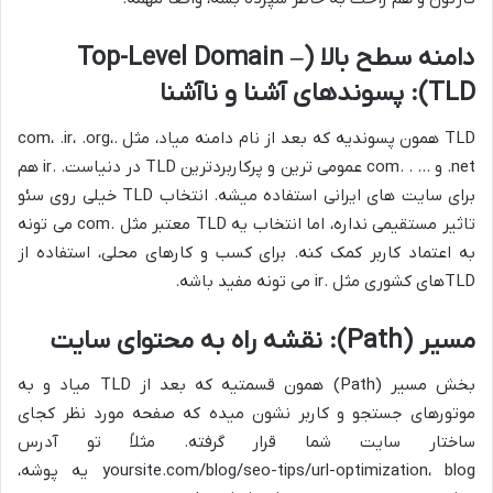
دامنه سطح بالا (Top-Level Domain –
TLD): پسوندهای آشنا و ناآشنا
TLD همون پسوندیه که بعد از نام دامنه میاد، مثل .com، .ir، .org،
.net و … . .com عمومی ترین و پرکاربردترین TLD در دنیاست. .ir هم
برای سایت های ایرانی استفاده میشه. انتخاب TLD خیلی روی سئو
تاثیر مستقیمی نداره، اما انتخاب یه TLD معتبر مثل .com می تونه
به اعتماد کاربر کمک کنه. برای کسب و کارهای محلی، استفاده از
TLDهای کشوری مثل .ir می تونه مفید باشه.
مسیر (Path): نقشه راه به محتوای سایت
بخش مسیر (Path) همون قسمتیه که بعد از TLD میاد و به
موتورهای جستجو و کاربر نشون میده که صفحه مورد نظر کجای
ساختار سایت شما قرار گرفته. مثلاً تو آدرس
yoursite.com/blog/seo-tips/url-optimization، blog یه پوشه،