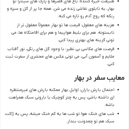
طبیعت خیره کننده: باغ های قصرها و پارک های سینترا تو
بهار، یه تابلوی نقاشی زنده می شن. همه جا پر از گل و سبزه و
رنگه که روح آدم رو تازه می کنه.
هزینه های معقول: قیمت ها تو بهار معمولاً معقول تر از
تابستونه. هم برای بلیط هواپیما و هم برای اقامتگاه ها، می
تونی گزینه های بهتری پیدا کنی.
فرصت های عکاسی بی نظیر: با وجود گل های رنگی، نور آفتاب
ملایم و آسمون آبی، می تونی عکس های محشری از سفرت ثبت
کنی.
معایب سفر در بهار
احتمال بارش باران: اوایل بهار ممکنه بارش های غیرمنتظره
ای داشته باشی، پس یه چتر کوچیک یا بارونی سبک همراهت
باشه.
شب های خنک: هوا تو شب ها یه کم خنک میشه، پس یه ژاکت
سبک هم تو چمدونت بنداز.