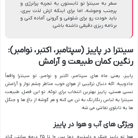
سفر به سینترا تو تابستون یه تجربه پرانرژی و
پرجنب وجوشه، اما برای اینکه ازش لذت ببری،
باید خودت رو برای شلوغی و گرونی آماده کنی و
برنامه ریزی دقیقی داشته باشی.
سینترا در پاییز (سپتامبر، اکتبر، نوامبر):
رنگین کمان طبیعت و آرامش
پاییز، یعنی ماه های سپتامبر، اکتبر و نوامبر، تو سینترا واقعاً
جادوییه. اگه دنبال ترکیبی از هوای خوب، مناظر چشم نواز و آرامش
نسبی هستی، پاییز بهترین انتخاب برای توئه. تو این فصل، طبیعت
سینترا یه لباس رنگارنگ به تن می کنه و هر گوشه از باغ ها و جنگل
ها یه تابلوی نقاشی می شه.
ویژگی های آب و هوا در پاییز
هوا تو پاییز خنک و دلپذیره. دما بین ۱۰ تا ۲۵ درجه سانتی گراد