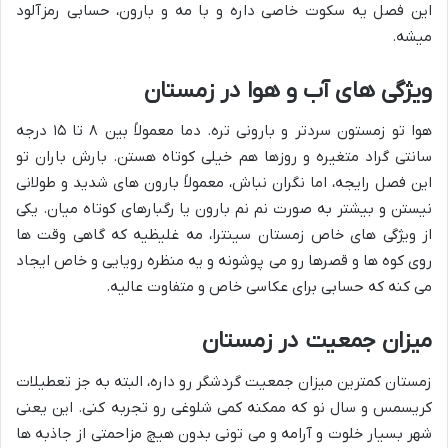
این فصل یه سکوت خاصی داره و با مه و بارون، حسابی رمزآلود
میشه.
ویژگی های آب و هوا در زمستان
هوا تو زمستون سردتر و بارونی تره. دما معمولاً بین ۸ تا ۱۵ درجه
سانتی گراد متغیره و روزها هم خیلی کوتاه هستن. بارش باران تو
این فصل رایجه، اما نگران نباش، معمولاً بارون های شدید و طولانی
نیستن و بیشتر به صورت نم نم بارون یا رگبارهای کوتاه میان. یکی
از ویژگی های خاص زمستان سینترا، مه غلیظیه که گاهی وقت ها
روی کوه ها و قصرها رو می پوشونه و یه منظره رویایی و خاص ایجاد
می کنه که حسابی برای عکاسی خاص و متفاوت عالیه.
میزان جمعیت در زمستان
زمستان کمترین میزان جمعیت گردشگر رو داره، البته به جز تعطیلات
کریسمس و سال نو که ممکنه کمی شلوغی رو تجربه کنی. این یعنی
شهر بسیار خلوت و آرامه و می تونی بدون هیچ مزاحمتی از جاذبه ها