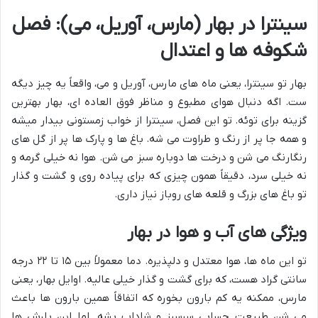
سینترا در بهار (مارس، آوریل، می): فصل
شکوفه ها و اعتدال
بهار تو سینترا، یعنی ماه های مارس، آوریل و می، واقعاً یه چیز دیگه
ست. اگه دنبال هوای مطبوع و مناظر فوق العاده ای، بهار بهترین
گزینه برای توئه. تو این فصل، سینترا از خواب زمستونی بیدار میشه
و همه جا پر از رنگ و طراوت می شه. باغ ها و پارک ها پر از گل های
رنگارنگ می شن و درخت ها دوباره سبز می شن. هوا نه خیلی گرمه و
نه خیلی سرد، دقیقاً همون چیزی که برای پیاده روی و گشت و گذار
تو باغ های بزرگ و قلعه های روباز نیاز داری.
ویژگی های آب و هوا در بهار
تو این ماه ها، هوا معتدل و دلپذیره. دما معمولاً بین ۱۵ تا ۲۲ درجه
سانتی گراد هست، که برای گشت و گذار خیلی عالیه. اوایل بهار، یعنی
مارس، ممکنه یه کم بارون بخوره که اتفاقاً همین بارون ها باعث
می شن طبیعت حسابی سرسبز و شاداب بشه. اما این بارش ها