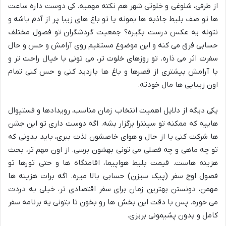
از طرفی، شلوغی و خلوتی شهر هم نکته مهمیه. کی دوست داره ساعت
ها تو صف بلیط جاذبه ها بمونه یا تو باغ های زیبا پر از آدم باشه و
نتونه یه عکس درست بگیره؟ جمعیت گردشگران تو فصول مختلف
حسابی فرق می کنه و این موضوع مستقیم روی آرامش و حس و حال
سفرت اثر می ذاره. تو روزهای خلوت تر، می تونی با خیال راحت تر و
با آرامش بیشتری از قصرها و باغ ها بازدید کنی و حس کنی تمام
اون زیبایی ها مال خودته.
یکی دیگه از دلایل اهمیت انتخاب زمان مناسب، رویدادها و فستیوال
هاییه که ممکنه تو سینترا برگزار بشه. اگه دوست داری تو این جشن
ها شرکت کنی یا از حال و هوای خاصشون لذت ببری، باید بدونی که
تو چه ماهی و چه فصلی می تونی بهشون برسی. از اون مهم تر، بحث
هزینه هاست. قیمت بلیط هواپیما، اقامتگاه ها و حتی تورها تو
فصول اوج سفر (پیک سیزن) حسابی بالا میره. اگه برات هزینه ها
مهمن، دونستن بهترین زمان برای سفر اقتصادی تر، خیلی به دردت
می خوره. پس با دقت این بخش ها رو بخون تا بتونی یه برنامه سفر
کامل و بدون پشیمونی بریزی.