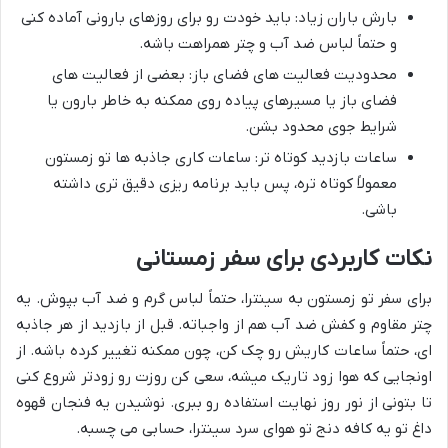
بارش باران زیاد: باید خودت رو برای روزهای بارونی آماده کنی
و حتماً لباس ضد آب و چتر همراهت باشه.
محدودیت فعالیت های فضای باز: بعضی از فعالیت های
فضای باز یا مسیرهای پیاده روی ممکنه به خاطر بارون یا
شرایط جوی محدود بشن.
ساعات بازدید کوتاه تر: ساعات کاری جاذبه ها تو زمستون
معمولاً کوتاه تره، پس باید برنامه ریزی دقیق تری داشته
باشی.
نکات کاربردی برای سفر زمستانی
برای سفر تو زمستون به سینترا، حتماً لباس گرم و ضد آب بپوش. یه
چتر مقاوم و کفش ضد آب هم از واجباته. قبل از بازدید از هر جاذبه
ای، حتماً ساعات کاریش رو چک کن، چون ممکنه تغییر کرده باشه. از
اونجایی که هوا زود تاریک میشه، سعی کن روزت رو زودتر شروع کنی
تا بتونی از نور روز نهایت استفاده رو ببری. نوشیدن یه فنجان قهوه
داغ تو یه کافه دنج تو هوای سرد سینترا، حسابی می چسبه.