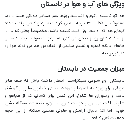
ویژگی های آب و هوا در تابستان
هوا تو تابستون گرم و آفتابیه، روزها هم حسابی طولانی هستن. دما
معمولاً بین ۲۵ تا ۳۰ درجه سانتی گراد متغیره و گاهی وقتا ممکنه
گرمای هوا تو اواسط روز اذیت کننده باشه، مخصوصاً وقتی که داری
از جاذبه های روباز دیدن می کنی. اما رطوبت هوا نسبت به خیلی
جاهای دیگه کمتره و نسیم ملایمی از اقیانوس هم می تونه هوا رو
دلپذیرتر کنه.
میزان جمعیت در تابستان
تابستان اوج شلوغی سینتراست. انتظار داشته باش که صف های
طولانی برای ورود به قصرها و موزه ها ببینی، خیابون ها پر از گردشگر
باشه و رستوران ها شلوغ. این فصل برای کسانی که از هیاهو و
شلوغی لذت می برن و دوست دارن با انرژی بقیه هم همگام بشن،
خوبه. اما اگه دنبال آرامش و خلوتی هستی، ممکنه از این حجم
جمعیت کمی کلافه بشی.