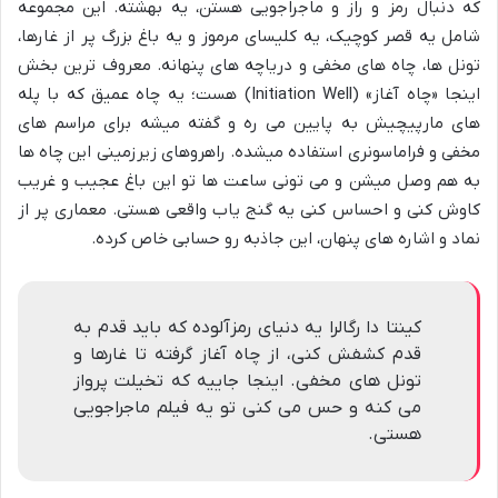
که دنبال رمز و راز و ماجراجویی هستن، یه بهشته. این مجموعه
شامل یه قصر کوچیک، یه کلیسای مرموز و یه باغ بزرگ پر از غارها،
تونل ها، چاه های مخفی و دریاچه های پنهانه. معروف ترین بخش
اینجا «چاه آغاز» (Initiation Well) هست؛ یه چاه عمیق که با پله
های مارپیچیش به پایین می ره و گفته میشه برای مراسم های
مخفی و فراماسونری استفاده میشده. راهروهای زیرزمینی این چاه ها
به هم وصل میشن و می تونی ساعت ها تو این باغ عجیب و غریب
کاوش کنی و احساس کنی یه گنج یاب واقعی هستی. معماری پر از
نماد و اشاره های پنهان، این جاذبه رو حسابی خاص کرده.
کینتا دا رگالرا یه دنیای رمزآلوده که باید قدم به
قدم کشفش کنی، از چاه آغاز گرفته تا غارها و
تونل های مخفی. اینجا جاییه که تخیلت پرواز
می کنه و حس می کنی تو یه فیلم ماجراجویی
هستی.