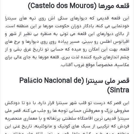
قلعه مورها (Castelo dos Mouros)
این قلعه قدیمی که دیوارهای سنگی اش روی تپه های سینترا
خودنمایی می کنه، یادگار دوران حکومت مورها بر این منطقه است.
از بالای دیوارهای این قلعه می تونی یه منظره بی نظیر از شهر و
اقیانوس اطلس رو ببینی. مسیر پیاده روی روی دیوارها و برج های
قلعه، بهت این امکان رو میده که حسابی تو تاریخ غرق بشی و از
چشم اندازهای خیره کننده لذت ببری. قلعه مورها یه جای عالی برای
عکاسیه، مخصوصاً موقع غروب آفتاب.
قصر ملی سینترا (Palácio Nacional de
Sintra)
این قصر که درست تو قلب شهر سینترا قرار داره، با دو تا دودکش
مخروطی بزرگ و معروفش حسابی توجه ها رو جلب می کنه. قصر ملی
سینترا قدیمی ترین اقامتگاه سلطنتی پرتغاله و با معماری منحصربه
فردش که ترکیبی از سبک های گوتیک و مانوئلینه، تاریخ غنی این
منطقه رو به رخ می کشه. داخل قصر می تونی اتاق های مختلفی رو