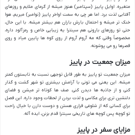
متغیره. اوایل پاییز (سپتامبر) هنوز میشه از گرمای ملایم و روزهای
آفتابی لذت برد. اما هر چی به سمت اواخر پاییز (نوامبر) میریم، هوا
خنک تر میشه و احتمال بارش باران هم بیشتر میشه. با این حال،
حتی تو روزهای بارونی هم سینترا یه زیبایی خاص و رمزآلود داره،
مخصوصاً وقتی که مه آروم آروم از روی کوه ها پایین میاد و روی
قصرها رو می پوشونه.
میزان جمعیت در پاییز
میزان جمعیت تو پاییز به طور قابل توجهی نسبت به تابستون کمتر
میشه. این یعنی می تونی با آرامش بیشتری تو شهر گشت و گذار
کنی و از جاذبه ها دیدن کنی. صف ها کوتاه تر میشن و فضای
دلنشین تری برای عکاسی و لذت بردن از لحظات وجود داره. این فصل
برای کسانی که از شلوغی فراری هستن و دوست دارن با خیال راحت
تو کوچه پس کوچه های تاریخی سینترا قدم بزنن، ایده آله.
مزایای سفر در پاییز