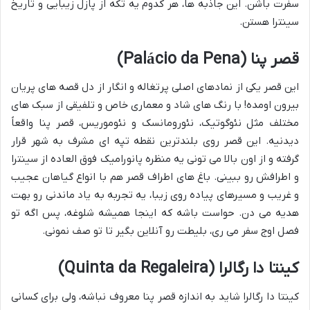
سفرت باشن. این جاذبه ها، هر کدوم یه تکه از پازل زیبایی و تاریخ
سینترا هستن.
قصر پنا (Palácio da Pena)
این قصر یکی از نمادهای اصلی پرتغاله و انگار از دل قصه های پریان
بیرون اومده! با رنگ های شاد و معماری خاص و تلفیقی از سبک های
مختلف مثل نئوگوتیک، نئورومانسک و نئوموریس، قصر پنا واقعاً
دیدنیه. این قصر روی بلندترین نقطه تپه ای مشرف به شهر قرار
گرفته و از اون بالا می تونی یه منظره پانورامیک فوق العاده از سینترا
و اطرافش رو ببینی. باغ های اطراف قصر هم با انواع گیاهان عجیب
و غریب و مسیرهای پیاده روی زیبا، یه تجربه به یاد ماندنی رو بهت
هدیه می دن. حواست باشه که اینجا همیشه شلوغه، پس اگه تو
فصل اوج سفر می ری، بلیطت رو آنلاین بگیر تا تو صف نمونی.
کینتا دا رگالرا (Quinta da Regaleira)
کینتا دا رگالرا شاید به اندازه قصر پنا معروف نباشه، ولی برای کسانی