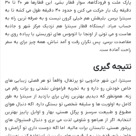
پارک ملت و فرودگاهه، سوار قطار بشی. این قطارها هر ۲۰ تا ۳۰
دقیقه یک بار حرکت می کنن و حدود ۴۰ دقیقه طول می کشه تا به
سینترا برسن. بلیطش هم خیلی گرون نیست و به صرفه ترین راه به
حساب میاد. ایستگاه قطار سینترا هم نزدیک مرکز شهر و جاذبه
هاست و می تونی از اونجا با اتوبوس های توریستی یا پیاده روی به
مقاصدت برسی. پس نگران رفت و آمد نباش، همه چیز برای یه سفر
راحت آماده ست.
نتیجه گیری
سینترا، این شهر جادویی تو پرتغال، واقعاً تو هر فصلی زیبایی های
خاص خودش رو داره و یه تجربه فراموش نشدنی رو برات رقم می
زنه. همونطور که دیدیم، بهترین زمان برای بازدید از سینترا به طور
کامل به اولویت ها و سلیقه شخصی تو بستگی داره. اگه دنبال هوای
مطبوع و طبیعت سرسبز و پرگل هستی، بهار و اوایل پاییز بهترین
انتخابه. اگر از هیاهو و شلوغی لذت می بری و دنبال فستیوال های
پرشور هستی، تابستان برات عالیه. اما اگه دوست داری تو آرامش و
خلوتی شهر قدم بزنی و از قیمت های پایین تر استفاده کنی، زمستان