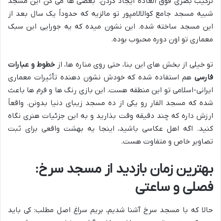
ترکیب بصری فوق العاده ایجاد کردن. بعضی ها می گن این مسجد
شبیه مسجد جامع کوالالامپور تو مالزیه که حدوداً یک سال بعد از
این مسجد ساخته شده. این نشون میده که یه جورایی این سبک
معماری تو اون دوره محبوب بوده.
تو خیلی از بخش های این بنا، حتی روی مناره ها، از
خطوط و عبارات
فارسی
هم استفاده شده که خودش نشون دهنده تأثیرات معماری
ایرانی-اسلامی تو این منطقه هست. این بازی رنگ ها و فرم ها باعث
شده که مسجد الفار رو یکی از ده مسجد زیبای دنیا بدونن. واقعاً
ارزش داره که چند دقیقه وقت بذارید و به این جزئیات هنری نگاه
کنید. اگه اهل عکاسی باشید، اینجا یه بهشت واقعی برای ثبت
تصاویر خاص و متفاوت هست.
بهترین زمان بازدید از مسجد سرخ:
فصلی و ساعتی
حالا که با مسجد سرخ آشنا شدیم، بریم سراغ اصل مطلب: کی باید