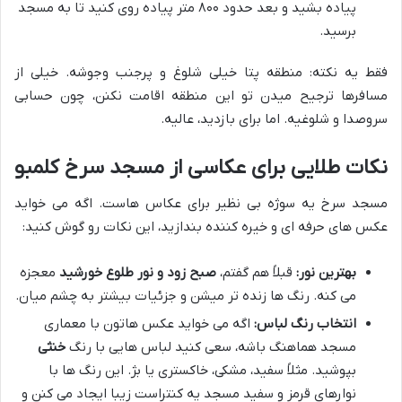
پیاده بشید و بعد حدود ۸۰۰ متر پیاده روی کنید تا به مسجد
برسید.
فقط یه نکته: منطقه پتا خیلی شلوغ و پرجنب وجوشه. خیلی از
مسافرها ترجیح میدن تو این منطقه اقامت نکنن، چون حسابی
سروصدا و شلوغیه. اما برای بازدید، عالیه.
نکات طلایی برای عکاسی از مسجد سرخ کلمبو
مسجد سرخ یه سوژه بی نظیر برای عکاس هاست. اگه می خواید
عکس های حرفه ای و خیره کننده بندازید، این نکات رو گوش کنید:
بهترین نور:
قبلاً هم گفتم،
صبح زود و نور طلوع خورشید
معجزه
می کنه. رنگ ها زنده تر میشن و جزئیات بیشتر به چشم میان.
انتخاب رنگ لباس:
اگه می خواید عکس هاتون با معماری
مسجد هماهنگ باشه، سعی کنید لباس هایی با رنگ
خنثی
بپوشید. مثلاً سفید، مشکی، خاکستری یا بژ. این رنگ ها با
نوارهای قرمز و سفید مسجد یه کنتراست زیبا ایجاد می کنن و