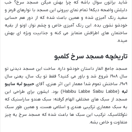
شاید براتون سوال باشه که چرا بهش میگن مسجد سرخ؟ خب
دلیلش واضحه دیگه! تمام نمای بیرونی این مسجد با نوارهای قرمز و
سفید رنگ آمیزی شده و همین باعث شده که از دور هم حسابی
خودشو نشون بده. این رنگ آمیزی خاص و چشم نواز، اونو از بقیه
ساختمان های اطرافش متمایز می کنه و جذابیت ویژه ای بهش
میده.
تاریخچه مسجد سرخ کلمبو
مسجد جامع الفار داستان خودشو داره. ساخت این مسجد دیدنی تو
سال ۱۹۰۸ شروع شد و باور می کنید؟ فقط تو یک سال، یعنی سال
۱۹۰۹، ساختش تموم شد! معمار این اثر هنری، آقای
حبیبو لبه سایبو
لبه
(Habibu Labbe Saibu Labbe) بود. ایشون برای طراحی این
مسجد از سبک های مختلفی الهام گرفته؛ سبک هندو ساراسنیک که
یه سبک معماری ترکیبی هندی و اسلامی هست، و همین طور سبک
نئوکلاسیک. ترکیب این سبک ها باعث شده که مسجد سرخ یه چیز
متفاوت و خاص بشه.