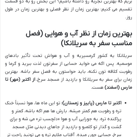
بریم که بهترین تجربه رو داشته باشیم؟ این بخش رو به دو قسمت
تقسیم می کنیم: بهترین زمان از نظر فصلی و بهترین زمان در طول
روز.
بهترین زمان از نظر آب و هوایی (فصل
مناسب سفر به سریلانکا)
سریلانکا یه کشور گرمسیریه و آب و هواش تحت تأثیر بادهای
موسمیه. پس اگه می خواید حسابی از سفرتون لذت ببرید و گرما و
رطوبت کلافه تون نکنه، باید حواستون به فصل سفر باشه. بهترین
زمان برای سفر به سریلانکا و بازدید از مسجد سرخ،
از اکتبر (مهر) تا
مارس (اسفند)
هست.
اکتبر تا مارس (پاییز و زمستان):
تو این ماه ها، هوا نسبتاً خنک
تره و رطوبت هم کمتر میشه. بارش ها هم اگه باشه، کمتر و
پراکنده تره. یه جورایی آب و هوا «دلچسب تر» می شه و برای
گشت و گذار تو کلمبو و بازدید از جاهای دیدنی مثل مسجد
سرخ، حسابی جون میده. آفتاب ملایم تره و می تونید راحت تر