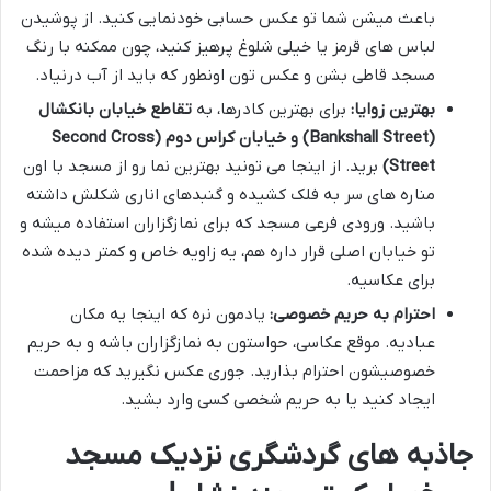
باعث میشن شما تو عکس حسابی خودنمایی کنید. از پوشیدن
لباس های قرمز یا خیلی شلوغ پرهیز کنید، چون ممکنه با رنگ
مسجد قاطی بشن و عکس تون اونطور که باید از آب درنیاد.
بهترین زوایا:
برای بهترین کادرها، به
تقاطع خیابان بانکشال
(Bankshall Street) و خیابان کراس دوم (Second Cross
Street)
برید. از اینجا می تونید بهترین نما رو از مسجد با اون
مناره های سر به فلک کشیده و گنبدهای اناری شکلش داشته
باشید. ورودی فرعی مسجد که برای نمازگزاران استفاده میشه و
تو خیابان اصلی قرار داره هم، یه زاویه خاص و کمتر دیده شده
برای عکاسیه.
احترام به حریم خصوصی:
یادمون نره که اینجا یه مکان
عبادیه. موقع عکاسی، حواستون به نمازگزاران باشه و به حریم
خصوصیشون احترام بذارید. جوری عکس نگیرید که مزاحمت
ایجاد کنید یا به حریم شخصی کسی وارد بشید.
جاذبه های گردشگری نزدیک مسجد