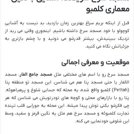
معماری کلمبو
قبل از اینکه بریم سراغ بهترین زمان بازدید، بد نیست یه آشنایی
کوچولو با خود مسجد سرخ داشته باشیم. اینجوری وقتی می رید از
نزدیک ببینیدش، بیشتر قدرشو می دونید و با چشم بازتری به
جزئیاتش نگاه می کنید.
موقعیت و معرفی اجمالی
مسجد سرخ رو با اسم های مختلفی مثل
مسجد جامع الفار
، مسجد
الالفار یا حتی مسجد پتا هم می شناسن. این مسجد تو منطقه پتا
(Pettah) کلمبو واقع شده، یه محله که حسابی شلوغ و پرهیاهوئه.
پتا رو با بازارهای محلی و کوچه های تودرتویش می شناسن که هر
چی فکرشو بکنی توش پیدا میشه. این محله یه جورایی قلب تپنده
تجارت کلمبوئه و مسجد سرخ هم مثل یه نگین قرمز و سفید، وسط
این شلوغی خودنمایی می کنه.