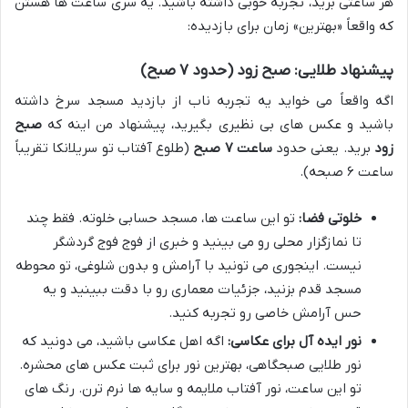
هر ساعتی برید، تجربه خوبی داشته باشید. یه سری ساعت ها هستن
که واقعاً «بهترین» زمان برای بازدیده:
پیشنهاد طلایی: صبح زود (حدود ۷ صبح)
اگه واقعاً می خواید یه تجربه ناب از بازدید مسجد سرخ داشته
باشید و عکس های بی نظیری بگیرید، پیشنهاد من اینه که
صبح
زود
برید. یعنی حدود
ساعت ۷ صبح
(طلوع آفتاب تو سریلانکا تقریباً
ساعت ۶ صبحه).
خلوتی فضا:
تو این ساعت ها، مسجد حسابی خلوته. فقط چند
تا نمازگزار محلی رو می بینید و خبری از فوج فوج گردشگر
نیست. اینجوری می تونید با آرامش و بدون شلوغی، تو محوطه
مسجد قدم بزنید، جزئیات معماری رو با دقت ببینید و یه
حس آرامش خاصی رو تجربه کنید.
نور ایده آل برای عکاسی:
اگه اهل عکاسی باشید، می دونید که
نور طلایی صبحگاهی، بهترین نور برای ثبت عکس های محشره.
تو این ساعت، نور آفتاب ملایمه و سایه ها نرم ترن. رنگ های