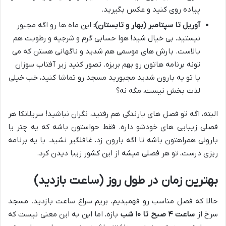
پیاده روی کنید و عکس بگیرید.
آوریل تا سپتامبر (بهار و تابستان):
این ماه ها رو اگه مجبور
نیستید، بی خیال شید! هوا حسابی گرم و شرجیه و رطوبت هم
بالاست. بارش های موسمی هم شدید و ناگهانی هستن که می
تونه برنامه هاتون رو بهم بریزه. تصور کنید زیر آفتاب سوزان
یا تو یه بارون شدید مجبورید مسجد رو تماشا کنید، خب خیلی
لذت بخش نیست، مگه نه؟
البته، اگه تو فصل های بارندگی هم رفتید، نگران نباشید! سریلانکا هر
فصلی زیبایی های خودشو داره. فقط حواستون باشه که یه چتر یا
بارونی همراهتون باشه تا اگه بارون زد، غافلگیر نشید. با یه برنامه
ریزی درست، تو هر فصلی میشه از این کشور زیبا دیدن کرد.
بهترین زمان در طول روز (ساعت بازدید)
حالا که فصل مناسب رو فهمیدیم، بریم سراغ ساعت بازدید. مسجد
سرخ از
ساعت ۴ صبح تا ۱۰ شب
بازه، اما این به این معنی نیست که