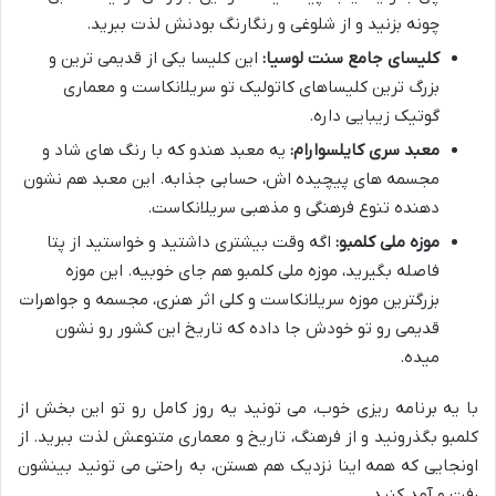
چونه بزنید و از شلوغی و رنگارنگ بودنش لذت ببرید.
کلیسای جامع سنت لوسیا:
این کلیسا یکی از قدیمی ترین و
بزرگ ترین کلیساهای کاتولیک تو سریلانکاست و معماری
گوتیک زیبایی داره.
معبد سری کایلسوارام:
یه معبد هندو که با رنگ های شاد و
مجسمه های پیچیده اش، حسابی جذابه. این معبد هم نشون
دهنده تنوع فرهنگی و مذهبی سریلانکاست.
موزه ملی کلمبو:
اگه وقت بیشتری داشتید و خواستید از پتا
فاصله بگیرید، موزه ملی کلمبو هم جای خوبیه. این موزه
بزرگترین موزه سریلانکاست و کلی اثر هنری، مجسمه و جواهرات
قدیمی رو تو خودش جا داده که تاریخ این کشور رو نشون
میده.
با یه برنامه ریزی خوب، می تونید یه روز کامل رو تو این بخش از
کلمبو بگذرونید و از فرهنگ، تاریخ و معماری متنوعش لذت ببرید. از
اونجایی که همه اینا نزدیک هم هستن، به راحتی می تونید بینشون
رفت و آمد کنید.