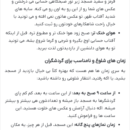
قرمز و سفید مسجد زیر نور صبحگاهی حسابی می درخشن و
عکس های شما رو از این رو به اون رو می کنه. سایه های
شدید آفتاب ظهر، تو عکس هاتون نمی افته و می تونید با
خیال راحت شاهکارهای خودتون رو ثبت کنید.
هوای خنک تر:
صبح زود هوا خنک تر و مطبوع تره. قبل از اینکه
آفتاب حسابی اوج بگیره و شرجی و گرما شروع بشه، می تونید
تو یه هوای دلنشین از بازدیدتون لذت ببرید.
زمان های شلوغ و نامناسب برای گردشگران
یه سری زمان ها هم هست که بهتره کلاً بی خیال بازدید از مسجد
بشید، یا اگه رفتید، انتظار شلوغی رو داشته باشید:
از ساعت ۹ صبح به بعد:
از این ساعت به بعد، کم کم پای
گردشگرها به مسجد باز میشه و تعدادشون هی بیشتر و بیشتر
میشه. اگه دنبال آرامش و عکس های خلوت هستید، این
ساعت ها رو فراموش کنید.
زمان نمازهای پنج گانه:
این مسجد، قبل از هر چیز، یه مکان