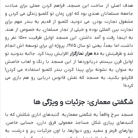
هدف اصلی از ساخت این مسجد، فراهم کردن محلی برای عبادت
جامعه مسلمانان هندی بود که اون زمان تو کلمبو زندگی می کردن و
مشغول تجارت بودن. می دونید، کلمبو از قدیم یه بندر مهم برای
تجارت بین المللی بوده و خیلی از تجار مسلمان، به خصوص از هند،
به اینجا رفت و آمد داشتن. این مسجد اوایل ظرفیت ۱۵۰۰ نفر رو
داشت، اما بعداً، یعنی تو سال ۱۹۷۵، پروژه ای برای توسعه اش انجام
شد و ظرفیتش به
ده هزار نمازگزار
افزایش پیدا کرد. جالبه بدونید تو
اوایل قرن بیستم، دریانوردها از این مسجد با رنگ و لعاب خاصش
به عنوان یه نشونه برای پیدا کردن بندر کلمبو استفاده می کردن!
فکرشو بکنید، یه مسجد که نقش فانوس دریایی رو هم بازی می
کرده!
شگفتی معماری: جزئیات و ویژگی ها
مسجد سرخ واقعاً یه شگفتی معماریه. گنبدهای اناری شکلش که با
گنبدهای پیازی شکل مساجد معمولی فرق دارن، حسابی خاصن.
نوارهای قرمز و سفید روی دیوارها، با اون جزئیات ریز و درشت، یه