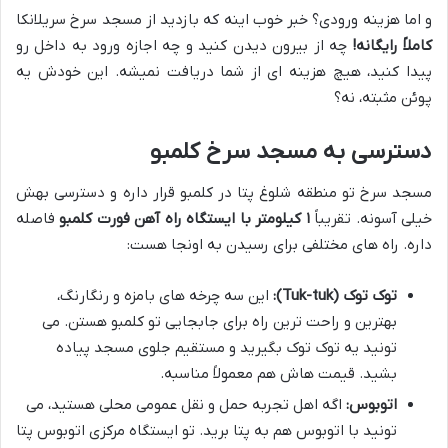
و اما هزینه ورودی؟ خبر خوب اینه که بازدید از مسجد سرخ سریلانکا
کاملاً رایگانه!
چه از بیرون دیدن کنید و چه اجازه ورود به داخل رو
پیدا کنید، هیچ هزینه ای از شما دریافت نمیشه. این خودش یه
پوئن مثبته، نه؟
دسترسی به مسجد سرخ کلمبو
مسجد سرخ تو منطقه شلوغ پتا در کلمبو قرار داره و دسترسی بهش
خیلی آسونه. تقریباً
۱ کیلومتر با ایستگاه راه آهن فورت کلمبو
فاصله
داره. راه های مختلفی برای رسیدن به اونجا هست:
توک توک (Tuk-tuk):
این سه چرخه های بامزه و رنگارنگ،
بهترین و راحت ترین راه برای جابجایی تو کلمبو هستن. می
تونید یه توک توک بگیرید و مستقیم جلوی مسجد پیاده
بشید. قیمت هاش هم معمولاً مناسبه.
اتوبوس:
اگه اهل تجربه حمل و نقل عمومی محلی هستید، می
تونید با اتوبوس هم به پتا برید. تو ایستگاه مرکزی اتوبوس پتا