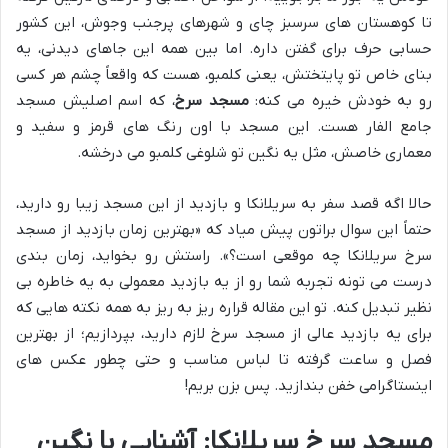
تا کوهستان های سرسبز چای و شهرهای پرجنب وجوش، این کشور
حسابی حرف برای گفتن داره. اما بین همه این جاهای دیدنی، یه
بنای خاص تو پایتختش، یعنی کلمبو، هست که واقعاً چشم هر کسی
رو به خودش خیره می کنه:
مسجد سرخ
، که اسم اصلیش مسجد
جامع الفار هست. این مسجد با اون رنگ های قرمز و سفید و
معماری خاصش، مثل یه نگین تو شلوغی کلمبو می درخشه.
حالا اگه قصد سفر به سریلانکا و بازدید از این مسجد زیبا رو دارید،
حتماً این سوال براتون پیش میاد که «بهترین زمان بازدید از مسجد
سرخ سریلانکا چه موقعی است؟». راستش رو بخواید، زمان بندی
درست می تونه تجربه شما رو از یه بازدید معمولی به یه خاطره بی
نظیر تبدیل کنه. تو این مقاله قراره ریز به ریز به همه نکته هایی که
برای یه بازدید عالی از مسجد سرخ لازم دارید، بپردازیم؛ از بهترین
فصل و ساعت گرفته تا لباس مناسب و حتی چطور عکس های
اینستاگرامی خفن بندازید. پس بزن بریم!
مسجد سرخ سریلانکا: آشنایی با نگین