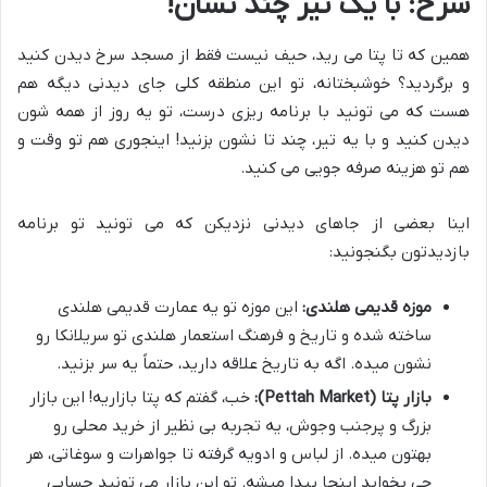
سرخ: با یک تیر چند نشان!
همین که تا پتا می رید، حیف نیست فقط از مسجد سرخ دیدن کنید
و برگردید؟ خوشبختانه، تو این منطقه کلی جای دیدنی دیگه هم
هست که می تونید با برنامه ریزی درست، تو یه روز از همه شون
دیدن کنید و با یه تیر، چند تا نشون بزنید! اینجوری هم تو وقت و
هم تو هزینه صرفه جویی می کنید.
اینا بعضی از جاهای دیدنی نزدیکن که می تونید تو برنامه
بازدیدتون بگنجونید:
موزه قدیمی هلندی:
این موزه تو یه عمارت قدیمی هلندی
ساخته شده و تاریخ و فرهنگ استعمار هلندی تو سریلانکا رو
نشون میده. اگه به تاریخ علاقه دارید، حتماً یه سر بزنید.
بازار پتا (Pettah Market):
خب، گفتم که پتا بازاریه! این بازار
بزرگ و پرجنب وجوش، یه تجربه بی نظیر از خرید محلی رو
بهتون میده. از لباس و ادویه گرفته تا جواهرات و سوغاتی، هر
چی بخواید اینجا پیدا میشه. تو این بازار می تونید حسابی