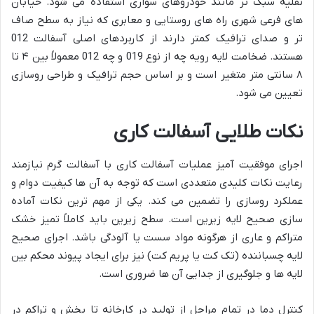
نقلیه سبک تر مانند خودروهای سواری استفاده می شود. خیابان
های فرعی شهری راه های روستایی و معابری که نیاز به سطح صاف
تر و صدای ترافیک کمتر دارند از کاربردهای اصلی آسفالت 012
هستند. ضخامت لایه رویه چه از نوع 019 و چه 012 معمولاً بین ۴ تا
۸ سانتی متر متغیر است و بر اساس حجم ترافیک و طراحی روسازی
تعیین می شود.
نکات طلایی آسفالت کاری
اجرای موفقیت آمیز عملیات آسفالت کاری با آسفالت گرم نیازمند
رعایت نکات کلیدی متعددی است که توجه به آن ها کیفیت دوام و
عملکرد روسازی را تضمین می کند. یکی از مهم ترین نکات آماده
سازی صحیح لایه زیرین است. سطح زیرین باید کاملاً تمیز خشک
متراکم و عاری از هرگونه مواد سست یا آلودگی باشد. اجرای صحیح
لایه چسباننده (تک کت یا پریم کت) نیز برای ایجاد پیوند محکم بین
لایه ها و جلوگیری از جدایی آن ها ضروری است.
کنترل دما در تمام مراحل از تولید در کارخانه تا پخش و تراکم در