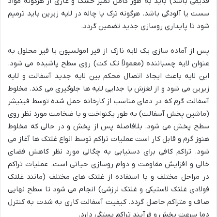
قدیمی باشد) باید به طور کامل تمیز خشک و عاری از هرگونه مواد
سست یا آلودگی باشد. هرگونه ترک یا چاله در لایه زیرین باید ترمیم
شود تا پایداری روسازی جدید تضمین گردد.
پس از آماده سازی یک لایه نازک از قیر امولسیون یا قیر محلول به
عنوان لایه چسباننده (معمولاً تک کت) روی سطح پاشیده می شود.
این لایه باعث ایجاد اتصال محکم بین لایه جدید آسفالت و لایه
زیرین می شود و از لغزش یا جدایی لایه ها جلوگیری می کند. مخلوط
آسفالت گرم که در دمای مناسب از کارخانه حمل شده توسط فینیشر
(ماشین پخش آسفالت) به طور یکنواخت و با ضخامت مورد نظر روی
سطح پخش می شود. بلافاصله پس از پخش و در حالی که مخلوط
هنوز گرم و قابل کار است عملیات تراکم توسط انواع غلتک ها آغاز می
شود. تراکم کافی برای دستیابی به چگالی مورد نظر کاهش فضای
خالی و افزایش مقاومت و دوام روسازی حیاتی است. عملیات تراکم
در مراحل مختلف و با استفاده از غلتک های مختلف (مانند غلتک
فولادی غلتک لاستیکی و غلتک لرزشی) انجام می شود تا سطح نهایی
صاف و متراکم حاصل گردد. کیفیت آسفالت کاری به شدت به کنترل
دما سرعت پخش و فرآیند تراکم بستگی دارد.