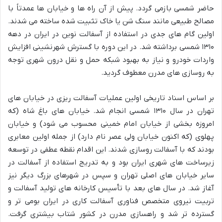
حاضر شمسی بازمی گردد. پیش از آن راه ها و خیابان ها عمدتاً با
مصالح طبیعی مانند سنگ شن یا خاک تثبیت شده ساخته می شدند.
اولین گام های جدی در استفاده از آسفالت نوین در ایران در دهه
۱۳۱۰ شمسی برداشته شد. در این دوره با گسترش شهرنشینی افزایش
واردات خودرو و نیاز به بهبود شبکه حمل و نقل درون شهری توجه
به روسازی های مدرن معطوف گردید.
بر اساس اسناد تاریخی اولین عملیات آسفالت ریزی در خیابان های
تهران در سال ۱۳۱۰ شمسی انجام شد. خیابان های باغ شاه (که
امروزه بخشی از خیابان امام خمینی محسوب می شود) و خیابان
پهلوی (که اکنون خیابان ولی عصر نام دارد) از جمله اولین معابری
بودند که با آسفالت روسازی شدند. این اقدام نقطه عطفی در توسعه
زیرساخت های شهری ایران بود و به تدریج استفاده از آسفالت در
سایر خیابان های اصلی تهران و سپس در شهرهای بزرگ دیگر نیز
آغاز شد. در سال های بعد با تأسیس کارخانه های تولید آسفالت و
تربیت نیروی متخصص فناوری آسفالت کاری در ایران بومی تر و
گسترده تر شد و راهسازی مدرن در کشور شتاب بیشتری گرفت.