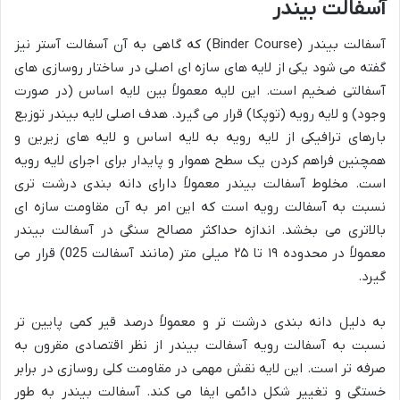
آسفالت بیندر
آسفالت بیندر (Binder Course) که گاهی به آن آسفالت آستر نیز
گفته می شود یکی از لایه های سازه ای اصلی در ساختار روسازی های
آسفالتی ضخیم است. این لایه معمولاً بین لایه اساس (در صورت
وجود) و لایه رویه (توپکا) قرار می گیرد. هدف اصلی لایه بیندر توزیع
بارهای ترافیکی از لایه رویه به لایه اساس و لایه های زیرین و
همچنین فراهم کردن یک سطح هموار و پایدار برای اجرای لایه رویه
است. مخلوط آسفالت بیندر معمولاً دارای دانه بندی درشت تری
نسبت به آسفالت رویه است که این امر به آن مقاومت سازه ای
بالاتری می بخشد. اندازه حداکثر مصالح سنگی در آسفالت بیندر
معمولاً در محدوده ۱۹ تا ۲۵ میلی متر (مانند آسفالت 025) قرار می
گیرد.
به دلیل دانه بندی درشت تر و معمولاً درصد قیر کمی پایین تر
نسبت به آسفالت رویه آسفالت بیندر از نظر اقتصادی مقرون به
صرفه تر است. این لایه نقش مهمی در مقاومت کلی روسازی در برابر
خستگی و تغییر شکل دائمی ایفا می کند. آسفالت بیندر به طور