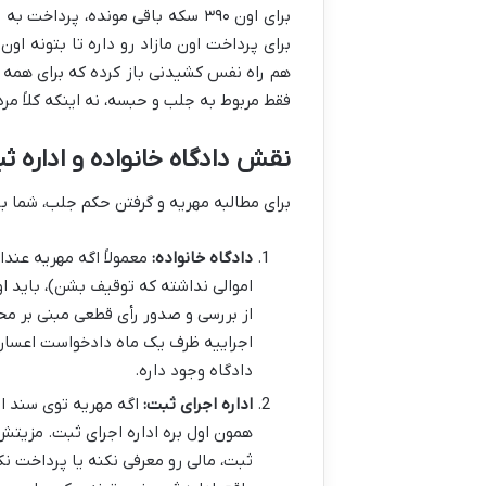
برای اون ۳۹۰ سکه باقی مونده، پرداخت به صورت
برای پرداخت اون مازاد رو داره تا بتونه اون
فقط مربوط به جلب و حبسه، نه اینکه کلاً مر
نقش دادگاه خانواده و اداره ث
برای مطالبه مهریه و گرفتن حکم جلب، شما با
دادگاه خانواده:
معمولاً اگه مهریه عندا
اموالی نداشته که توقیف بشن)، باید ا
از بررسی و صدور رأی قطعی مبنی بر محک
اجراییه ظرف یک ماه دادخواست اعسار ن
دادگاه وجود داره.
اداره اجرای ثبت:
اگه مهریه توی سند ازد
همون اول بره اداره اجرای ثبت. مزیتش ا
ثبت، مالی رو معرفی نکنه یا پرداخت نک