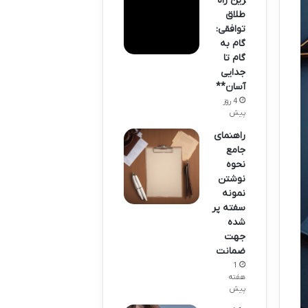
رین راه
طلاق
توافقی:
گام به
گام تا
جدایی
آسان**
4 روز
پیش
راهنمای
جامع
نحوه
نوشتن
نمونه
سفته پر
شده
جهت
ضمانت
1
هفته
پیش