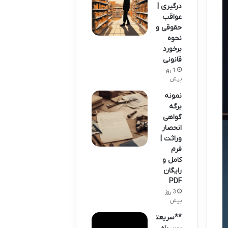
درگیری |
عواقب
حقوقی و
نحوه
برخورد
قانونی
1 روز
پیش
نمونه
برگه
گواهی
انحصار
وراثت |
فرم
کامل و
رایگان
PDF
3 روز
پیش
**سریعت