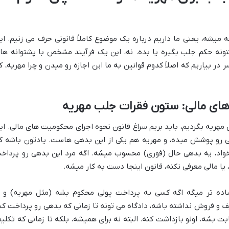
یشه، یعنی ما داریم درباره یک موضوع کاملاً قانونی حرف می زنیم. ای
ه حکم جلب بگیره یا بده. نه، این یک فرآیند مشخص با پشتوانه ها
ر بیاریم که اصلاً کدوم قوانین به ما این اجازه رو میدن و چرا مهریه، ک
های مالی: ستون فقرات جلب مهریه
مهریه بگردیم، باید بریم سراغ قانون نحوه اجرای محکومیت های مالی. ای
ی رو پوشش میده، و مهریه هم یکی از این بدهی هاست. یادتون باشه ک
خواد، یه بدهی حال (فوری) محسوب میشه. اگه مرد این بدهی رو پرداخ
یا مالی معرفی نکنه، قانون اینجا دست به کار میشه.
اده تر میگه اگه کسی به پرداخت پولی محکوم بشه (مثل مهریه) و ا
 و فروش نداشته باشه، دادگاه می تونه تا زمانی که بدهی رو پرداخت کن
ابت بشه، اونو بازداشت کنه. البته نه برای همیشه، بلکه تا زمانی که تکلی