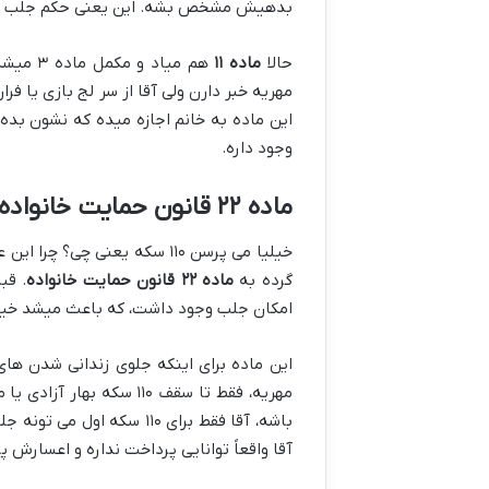
بدهیش مشخص بشه. این یعنی حکم جلب ای
حالا
ماده ۱۱
هم میاد
مهریه خبر دارن ولی آقا از سر لج بازی یا فر
این ماده به خانم اجازه میده که نشون بده آ
وجود داره.
ماده ۲۲ قانون حمایت خانواده: اون محدودیت ۱۱۰ سکه از کجا اومد؟
خیلیا می پرسن ۱۱۰ سکه یعنی 
گرده به
ماده ۲۲ قانون حمایت خانواده
. قب
امکان جلب وجود داشت، که باعث میشد خیلی 
این ماده برای اینکه جلوی زندانی شدن ها
آقا واقعاً توانایی پرداخت نداره و اعسارش پذیرفته شد)، دیگه برای ۳۹۰ س