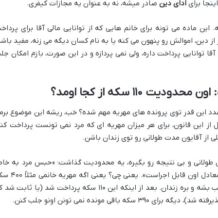
نجا برای
ادای دین
صادر میشه، نه به عنوان یه مجازات کیفری.
 و مکمل ماده ۳ میشه. این ماده می تونه برای خانم هایی که از توانایی مالی آقا برای پردا
ار از دین، اموالش رو پنهون می کنه یا به نام کسان دیگه می زنه، مفید باشه
قا توانایی پرداخت داره، ولی نمی پردازه و در این صورت، بازم امکان جل
چی؟ چرا این عدد این قدر توی پرونده های مهریه مهم شده؟ خب، ریشه این موضوع برم
ل از این قانون، برای هر میزان مهریه ای که مرد نمی تونست پرداخت کنه
از آقایون مدت طولانی رو توی زندان باشن.
ی طولانی و بی نتیجه رو بگیره، یه محدودیت گذاشت: «حبس مرد به خاط
مهریه، فقط تا سقف ۱۱۰ سکه بهار آزادی یا معادل اون قابل اجراست». یعنی چی؟
باشه، آقا فقط برای ۱۱۰ سکه اول می تونه جلب بشه و بره زندان. بعد از اینکه این ۱۱۰ سکه پرداخت شد (یا ثابت 
که باقی مونده نمی تونن اونو جلب کنن.