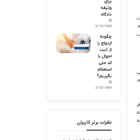
برای
وثیقه
دادگاه
خت
.
06/10/1404
ب
چگونه
ازدواج را
از ثبت
احوال با
کد ملی
استعلام
ی
بگیریم؟
،
02/10/1404
ر
 یعنی اگه مهریه خانمی مثلاً ۴۰۰ سکه
شد که
نظرات برتر کاربران