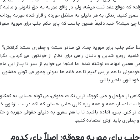
مه که موقع عقد ثبت میشه، ولی در واقع مهریه یه حق قانونی و مالیه ک
لا تصور کنید، زندگی به هر دلیلی به مشکل خورده و قرار شده مهریه پرداخ
جا چی میشه؟ خب، دقیقاً همین جاست که پای حکم جلب برای مهریه معوق
لاً حکم جلب برای مهریه چیه، کی صادر میشه و چطوری میشه گرفتش؟ ی
ضیه روبرو شدین و دنبال راهی برای دفاع از خودتون می گردین. نگرا
دن همین ابهامات نوشته شده. ما اینجا می خوایم از سیر تا پیاز این ماجر
ه و خودمونی با هم بررسی کنیم تا هم خانم ها بدونن چطور می تونن حقشون ر
 خودشون باخبر باشن.
آگاهی از مراحل و حتی کوچک ترین نکات حقوقی، می تونه حسابی به کمکتو
 بگیرید تا دادخواست اعسار، همه و همه ریزه کاری هایی هستن که اگه درست ازشون خب
 تر کنن. پس، آماده باشید تا با هم سفری به دنیای حقوقی مهریه و حک
و چطوری باید ازش استفاده کنیم.
ب برای مهریه معوقه: اصلاً پای کدوم