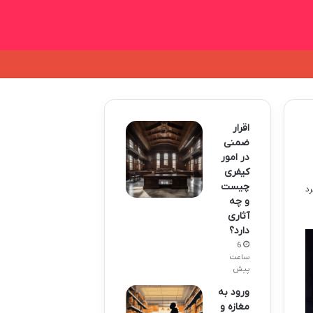
اقرار
ضمنی
در امور
کیفری
چیست
و چه
آثاری
دارد؟
6
ساعت
پیش
ورود به
مغازه و