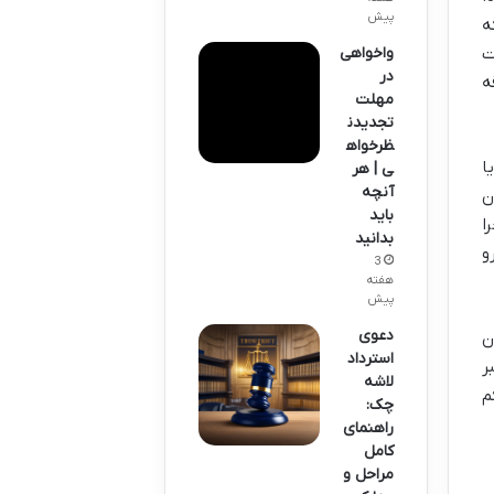
پیش
ه
واخواهی
ت
در
ه
مهلت
تجدیدن
ظرخواه
ا
ی | هر
آنچه
ن
باید
ا
بدانید
و
3
هفته
پیش
دعوی
ن
استرداد
ر
لاشه
م
چک:
راهنمای
کامل
مراحل و