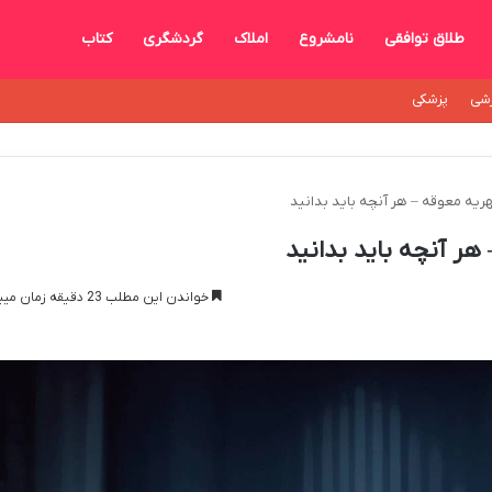
طلاق توافقی
نامشروع
املاک
گردشگری
کتاب
شی
پزشکی
ریه معوقه – هر آنچه باید بدانید
هر آنچه باید بدانید
خواندن این مطلب 23 دقیقه زمان میبرد