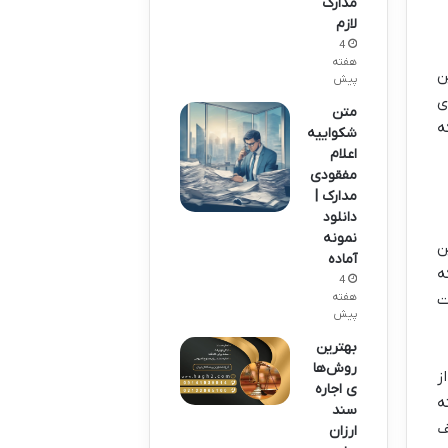
مدارک
لازم
4
هفته
ن
پیش
ی
متن
ه
شکواییه
اعلام
مفقودی
مدارک |
دانلود
نمونه
ن
آماده
ه
4
هفته
ت
پیش
بهترین
روش‌ها
ز
ی اجاره
ه
سند
ف
ارزان