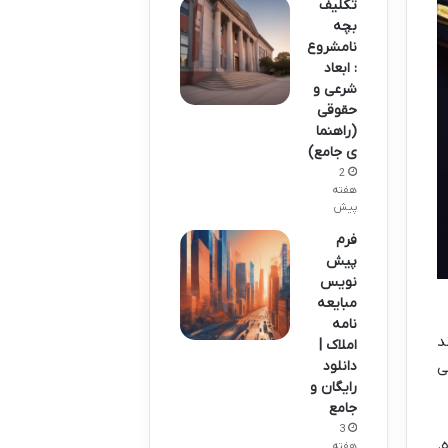
تکلیف
بچه
نامشروع
: ابعاد
شرعی و
حقوقی
(راهنما
ی جامع)
2
هفته
پیش
فرم
پیش
نویس
مبایعه
نامه
د
املاک |
دانلود
ی
رایگان و
جامع
3
.
هفته