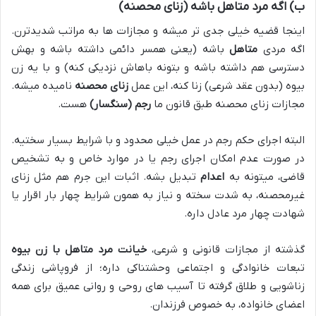
ب) اگه مرد متاهل باشه (زنای محصنه)
اینجا قضیه خیلی جدی تر میشه و مجازات ها به مراتب شدیدترن.
اگه مردی
متاهل
باشه (یعنی همسر دائمی داشته باشه و بهش
دسترسی هم داشته باشه و بتونه باهاش نزدیکی کنه) و با یه زن
بیوه (بدون عقد شرعی) زنا کنه، این عمل
زنای محصنه
نامیده میشه.
مجازات زنای محصنه طبق قانون ما
رجم (سنگسار)
هست.
البته اجرای حکم رجم در عمل خیلی محدود و با شرایط بسیار سختیه.
در صورت عدم امکان اجرای رجم یا در موارد خاص و به تشخیص
قاضی، میتونه به
اعدام
تبدیل بشه. اثبات این جرم هم مثل زنای
غیرمحصنه، به شدت سخته و نیاز به همون شرایط چهار بار اقرار یا
شهادت چهار مرد عادل داره.
گذشته از مجازات قانونی و شرعی،
خیانت مرد متاهل با زن بیوه
تبعات خانوادگی و اجتماعی وحشتناکی داره؛ از فروپاشی زندگی
زناشویی و طلاق گرفته تا آسیب های روحی و روانی عمیق برای همه
اعضای خانواده، به خصوص فرزندان.