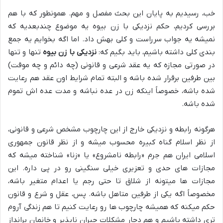
خب، رسیدیم به پایان این بحث مفصل و مهم. همونطور که با هم
بررسی کردیم، حکم نزدیکی با زن بیوه یه موضوع چندبعدیه که
نمیشه یه جواب سرراست و کلی بهش داد. اما اگه بخوایم یه جمع
بندی کلی داشته باشیم، باید بگیم که:
نزدیکی با زن بیوه
تنها و تنها
در صورتی مجازه که یه عقد شرعی و قانونی (چه دائم و چه موقت)
بین طرفین برقرار شده باشه و البته تمام شرایط اون عقد هم رعایت
شده باشه، خصوصاً اینکه زن در عده نباشه و مدت عده اش تموم
شده باشه.
هرگونه رابطه و نزدیکی خارج از این چارچوب مشخص شرعی و قانونی،
از نظر اسلام گناه کبیره محسوب میشه و از نظر قانون جمهوری
اسلامی ایران هم جرم «رابطه نامشروع» یا «زنا» شناخته میشه که
مجازات های حدی و تعزیری خیلی سنگینی رو در پی داره. این
مجازات ها میتونه از شلاق تا حتی رجم یا اعدام متغیر باشه،
مخصوصاً اگه یکی از طرفین متاهل باشه. پس، عقل و شرع و قانون
حکم میکنه که همیشه چارچوب ها رو رعایت کنیم تا هم زندگی آروم
تری داشته باشیم و هم دچار مشکلات جبران ناپذیر و خانمان برانداز