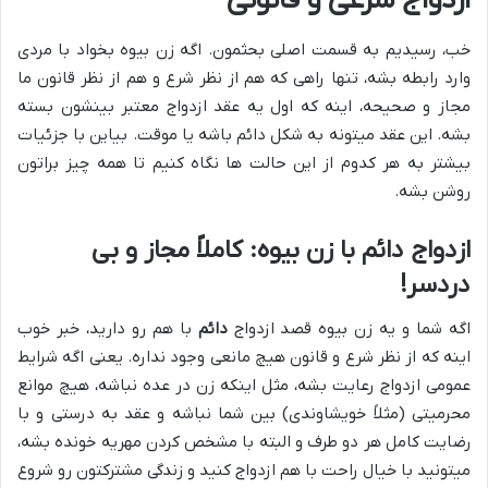
ازدواج شرعی و قانونی
خب، رسیدیم به قسمت اصلی بحثمون. اگه زن بیوه بخواد با مردی
وارد رابطه بشه، تنها راهی که هم از نظر شرع و هم از نظر قانون ما
مجاز و صحیحه، اینه که اول یه عقد ازدواج معتبر بینشون بسته
بشه. این عقد میتونه به شکل دائم باشه یا موقت. بیاین با جزئیات
بیشتر به هر کدوم از این حالت ها نگاه کنیم تا همه چیز براتون
روشن بشه.
ازدواج دائم با زن بیوه: کاملاً مجاز و بی
دردسر!
اگه شما و یه زن بیوه قصد ازدواج
دائم
با هم رو دارید، خبر خوب
اینه که از نظر شرع و قانون هیچ مانعی وجود نداره. یعنی اگه شرایط
عمومی ازدواج رعایت بشه، مثل اینکه زن در عده نباشه، هیچ موانع
محرمیتی (مثلاً خویشاوندی) بین شما نباشه و عقد به درستی و با
رضایت کامل هر دو طرف و البته با مشخص کردن مهریه خونده بشه،
میتونید با خیال راحت با هم ازدواج کنید و زندگی مشترکتون رو شروع