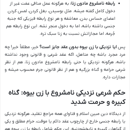
رابطه نامشروع مادون زنا:
به هرگونه عمل منافی عفت غیر از
دخول کامل گفته میشه. مثل بوسیدن، بغل کردن، لمس کردن
اعضای حساس بدن، معاشقه و هر نوع رابطه فیزیکی که جنبه
جنسی داشته باشه، اما به دخول منجر نشه. این نوع رابطه هم
جُرمه، اما مجازاتش نسبت به زنا سبک تره.
پس
ایا نزدیکی با زن بیوه بدون عقد جایز است؟
خیر، مطلقاً خیر! چه
مرد مجرد باشه چه متاهل، اگه عقد شرعی و قانونی وجود نداشته
باشه، هرگونه نزدیکی یا حتی رابطه نامشروع مادون زنا، هم از نظر
شرعی حرامه و گناه بزرگیه و هم از نظر قانونی جرم محسوب میشه و
مجازات داره.
حکم شرعی نزدیکی نامشروع با زن بیوه: گناه
کبیره و حرمت شدید
از دیدگاه دین مبین اسلام و فتاوای همه مراجع تقلید، هرگونه نزدیکی
یا رابطه جنسی خارج از چارچوب عقد دائم یا موقت، حرام مطلق و یکی
از گناهان کبیره و نابخشودنیه. این حکم شامل رابطه با زن بیوه هم