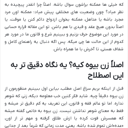
که خیلی ها ممکنه براشون سوال باشه. اصلاً چرا انقدر پیچیده به
نظر میاد؟ چون وضعیت های مختلفی پیش میاد؛ ممکنه اون مرد
مجرد باشه یا متاهل، ممکنه بخوان ازدواج دائم کنن یا موقت، یا
اصلاً بدون هیچ عقد و قیدی با هم باشن. تو این مقاله قراره حسابی
در مورد این موضوع حرف بزنیم و ببینیم شرع و قانون ما در مورد هر
کدوم از این حالت ها چی میگه. پس اگه دنبال یه راهنمای کامل و
شفاف هستی، تا آخرش با ما همراه باش.
اصلاً زن بیوه کیه؟ یه نگاه دقیق تر به
این اصطلاح
قبل از اینکه بریم سراغ اصل مطلب، بیاین اول ببینیم منظورمون از
زن بیوه دقیقاً چیه. شاید فکر کنین خب معلومه دیگه، زنی که شوهر
نداره. اما تو عالم فقه و قانون، این تعریف یه کم دقیق تر میشه و
فقط به معنای شوهر نداشتن نیست. زن بیوه به خانمی گفته میشه
که همسرش فوت کرده یا ازش طلاق گرفته و مهم تر از اون،
«عده»اش تموم شده باشه. یعنی، مدت زمانی که شرعاً بعد از جدایی