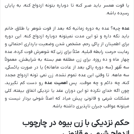
یا فوت همسر باید صبر کنه تا دوباره بتونه ازدواج کنه، به پایان
رسیده باشه.
عده
چیه؟ عده یه دوره زمانیه که بعد از فوت شوهر یا طلاق، خانم
باید نگه داره و تو این مدت نمیتونه دوباره ازدواج کنه. این دوره
برای اطمینان از پاکی رحم، مشخص شدن وضعیت بارداری احتمالی و
رعایت حرمت رابطه قبلیه. مثلاً برای زنی که شوهرش فوت کرده، عده
چهار ماه و ده روزه. برای زن مطلقه هم بسته به شرایطش، معمولاً
سه طُهر (سه دوره پاکی بعد از عادت ماهانه) یا در صورت یائسگی،
سه ماهه. تا وقتی این عده تموم نشده، زن نمی تونه ازدواج مجدد
کنه، چه دائم و چه موقت. پس
اهمیت عده
رو دست کم نگیرید،
چون اگه خدای نکرده تو این دوران عقد یا نزدیکی اتفاق بیفته، کلی
مشکلات شرعی و قانونی پیش میاد که اصلاً شوخی بردار نیست و
میتونه عواقب جبران ناپذیری داشته باشه.
حکم نزدیکی با زن بیوه در چارچوب