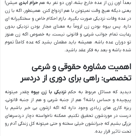
بعداً اون زن از عده خارج بشه، اون دو نفر به هم
حرام ابدی
میشن!
یعنی دیگه هیچ وقت نمیتونن با هم ازدواج کنن. همینطور، اگه با زن
در عده وفات نزدیکی صورت بگیره، بازم احکام خاص و سختگیرانه ای
داره. پس بیوه بودن زن لزوماً به معنای مجاز بودن نزدیکی بدون
رعایت تمام جوانب شرعی و قانونی نیست، به خصوص اگه زن هنوز
تو دوران عده باشه. همیشه باید مطمئن بشید که عده کاملاً تموم
شده باشه و بعد به فکر عقد باشید.
اهمیت مشاوره حقوقی و شرعی
تخصصی: راهی برای دوری از دردسر
دیدید که مسائل مربوط به حکم
نزدیکی با زن بیوه
چقدر میتونه
پیچیده و حساس باشه؟ هم از جنبه شرعی و هم از جنبه قانونی،
ریزه کاری های زیادی وجود داره که اگه ازشون بی خبر باشیم یا
درست در موردشون تحقیق نکنیم، ممکنه ناخواسته دچار دردسرهای
بزرگی بشیم که جبرانشون خیلی سخته و حتی میتونه کل زندگی آدم رو
تحت تاثیر قرار بده.