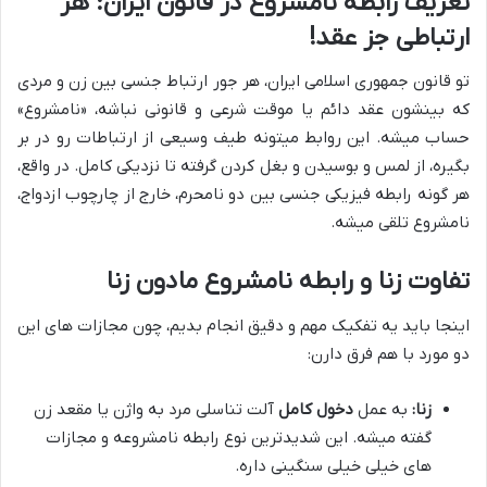
تعریف رابطه نامشروع در قانون ایران: هر
ارتباطی جز عقد!
تو قانون جمهوری اسلامی ایران، هر جور ارتباط جنسی بین زن و مردی
که بینشون عقد دائم یا موقت شرعی و قانونی نباشه، «نامشروع»
حساب میشه. این روابط میتونه طیف وسیعی از ارتباطات رو در بر
بگیره، از لمس و بوسیدن و بغل کردن گرفته تا نزدیکی کامل. در واقع،
هر گونه رابطه فیزیکی جنسی بین دو نامحرم، خارج از چارچوب ازدواج،
نامشروع تلقی میشه.
تفاوت زنا و رابطه نامشروع مادون زنا
اینجا باید یه تفکیک مهم و دقیق انجام بدیم، چون مجازات های این
دو مورد با هم فرق دارن:
زنا:
به عمل
دخول کامل
آلت تناسلی مرد به واژن یا مقعد زن
گفته میشه. این شدیدترین نوع رابطه نامشروعه و مجازات
های خیلی خیلی سنگینی داره.