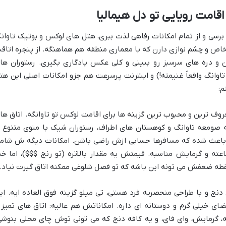
قامت رویایی تو دل هیمالیا
سی و از تمام امکانات رفاهی لذت ببری، هتل های لوکس و بوتیک تاوان
ی خاص و چشم نوازی دارن که با معماری منطقه هم هماهنگه. از پنجره اتاق
 و دره های سرسبز رو ببینی و کلی عکس یادگاری بگیری. رستوران ها
اوانگ واقعاً غنیمته!) و اینترنت پرسرعت هم جزو امکانات اصلی این هت
م:
روف ترین و محبوب ترین گزینه ها برای اقامت لوکس تو تاوانگه. اتاق ها
ه صومعه تاوانگ و کوهستان های اطراف، رستوران شیک با منوی متنوع ا
ی باعث شده که مسافرها حسابی ازش راضی باشن. امکانات دیگه ش شام
W رایگان، پارکینگ، سرویس اتاق ۲۴ ساعته و گرمایش مناسبه. قیمتش یه مقدار بالاتره (تو رنج $$$)، اما 
قطه ضعفش می تونه این باشه که تو فصل شلوغی ممکنه اتاق گیرت نیاد.
دنج و با طراحی منحصربه فرد هستی، تی میلو گزینه فوق العاده ایه. ای
ای خیلی گرم و دوستانه ای داره. امکاناتش هم عالیه: اتاق های تمیز 
حمام اختصاصی، آب گرم ۲۴ ساعته، گرمایش، وای فای، و یه کافه دنج که می تونی توش چای محلی بنوش