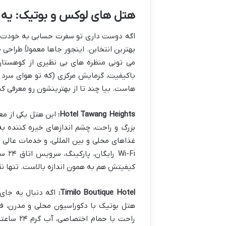
هتل های لوکس و بوتیک: یه ا
اگه دوست داری تو سفرت حسابی به خودت بر
بهترین انتخابن. اینجور جاها معمولاً طراح
می تونی منظره های بی نظیری از کوهستان
باکیفیت، گرمایش مرکزی (که تو هوای سرد ت
هاست. بیا چند تا از بهترینشون رو معرفی کن
Hotel Tawang Heights:
این هتل یکی از مع
بزرگ و راحت، چشم اندازهای خیره کننده ب
غذاهای محلی و بین المللی، و خدمات عال
i-Fi
کیفیتش هم به همون اندازه بالاست. تنها ن
Timilo Boutique Hotel:
اگه دنبال یه جای 
هتل بوتیک با دکوراسیون محلی و مدرن، فض
راحت با 