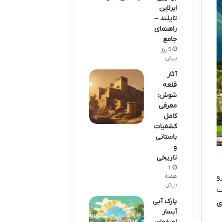
ایرلاین
تایلند –
راهنمای
جامع
5 روز
پیش
آثار
قلعه
شوش:
معرفی
کامل
کشفیات
باستانی
و
تاریخی
1
و
هفته
پیش
ت
پارک آبی
ی
آبسار