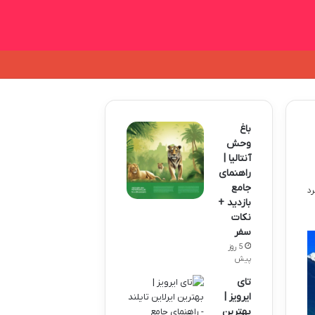
باغ
وحش
آنتالیا |
راهنمای
جامع
بازدید +
نکات
سفر
5 روز
پیش
تای
ایرویز |
بهترین