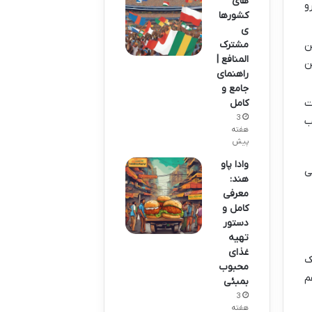
های
و
کشورها
ی
ن
مشترک
المنافع |
ن
راهنمای
جامع و
ت
کامل
3
ب
هفته
پیش
وادا پاو
ی
هند:
معرفی
کامل و
دستور
تهیه
غذای
ک
محبوب
م
بمبئی
3
هفته