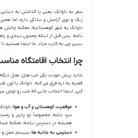
سفر به تاوانگ، یعنی پا گذاشتن به دنیایی
رنگ و بوی آرامش و سادگی داره، اما همین 
تاوانگ یه شهر کوهستانیه، ممکنه چالش ها
باشه. پس قبل از اینکه چمدون ببندی و راه
ببینی چی به کارت میاد. ما اینجا هستیم تا ا
چرا انتخاب اقامتگاه مناس
شاید پیش خودت بگی خب هتل، هتل دیگه! فر
قضیه یه ذره فرق می کنه. تاوانگ با اون ط
کنی. اینجا انتخاب جایی که شب رو توش سر می
موقعیت کوهستانی و آب و هوا:
تاوانگ
سرد باشه، مخصوصاً تو پاییز و زمس
همیشه در دسترس نباشه، ممکنه حساب
دسترسی به جاذبه ها:
سیستم حمل و نقل