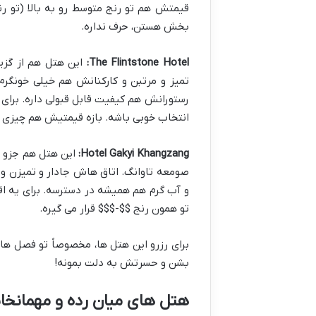
قیمتش هم تو رنج متوسط رو به بالا (تو رن
بخش هستن، حرف نداره.
The Flintstone Hotel:
این هتل هم از گزین
تمیز و مرتبن و کارکنانش هم خیلی خونگرم
رستورانش هم کیفیت قابل قبولی داره. برای 
انتخاب خوبی باشه. بازه قیمتیش هم چیزی ب
Hotel Gakyi Khangzang:
این هتل هم جزو ب
صومعه تاوانگ. اتاق هاش جادار و تمیزن و
و آب گرم هم همیشه در دسترسه. برای یه 
تو همون رنج $$-$$$ قرار می گیره.
برای رزرو این هتل ها، مخصوصاً تو فصل های
بشن و حسرتش به دلت بمونه!
هتل های میان رده و مهمانخان