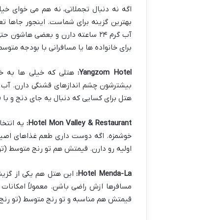
اگه نه دنبال تجملاتی، نه هم می خوای خی
بهترین گزینه برای شماست. اینجور جاها تعا
آب گرم ۲۴ ساعته دارن و بعضی هاشون
برای خانواده ها یا مسافرانی با بودجه متوسط
Yangzom Hotel:
هتلی که خیلی ها به خ
بیشترشون چشم اندازهای قشنگی دارن. آب 
هتل برای کسایی که دنبال یه جای دنج و با
Hotel Mon Valley & Restaurant:
یه انتخا
خوشمزه. اگه دوست داری طعم غذاهای اصیل 
اولیه رو دارن. قیمتش هم تو رنج متوسط (تو
Hotel Menda-La:
این هتل هم یکی از گزی
مسافرها ازش راضی باشن. معمولاً امکانات 
قیمتش هم مناسبه و تو رنج متوسط (تو رنج $