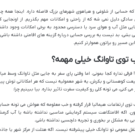
 که حسابی از شلوغی و هیاهوی شهرهای بزرگ فاصله داره. اینجا همه چی
سادگی دلیل نمی شه که از راحتی و امکانات مهم بگذریم. از اونجایی ک
یی مثل آب و هوای سرد یا دسترسی محدود به برخی امکانات وجود داشت
ی بشی، بد نیست یه بررسی حسابی درباره گزینه های اقامتی داشته باشی 
ین مسیر رو براتون هموارتر کنیم.
ب توی تاوانگ خیلی مهمه؟
قی نداره کجا بمونی. اما وقتی پای سفر به جایی مثل تاوانگ وسط میاد
بیعت کوهستانی و بکرش، یه شهر معمولیه نیست که هر امکاناتی توش پید
 کنی، می تونه کلی رو کیفیت سفرت تاثیر بذاره. بیا ببینیم چرا:
 توی ارتفاعات هیمالیا قرار گرفته و خب معلومه که هواش می تونه حساب
تون. اگه اقامتگاهت سیستم گرمایشی مناسبی نداشته باشه یا آب گرم
ی به مشکل بر بخوری و تجربه دلچسبی نداشته باشی.
 عمومی تو تاوانگ خیلی پیشرفته نیست. اگه هتلت از مرکز شهر یا جاذب