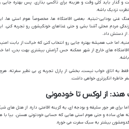
ت و گذار باید کلی وقت و هزینه برای تاکسی بذاری. پس بهتره جایی ر
نظرت نزدیک باشه.
نگ غنی بودایی-تبتیه. بعضی اقامتگاه ها، مخصوصاً هوم استی ها، ای
ندگی مردم محلی آشنا بشی و حتی غذاهای خونگیشون رو تجربه کنی. ای
از دستش داد.
نیه، اما خب همیشه بهتره جایی رو انتخاب کنی که خیالت از بابت امنی
قامتگاه های خارج از شهر ممکنه حس آرامش بیشتری بهت بدن، اما خ
باشه.
 فقط یه اتاق خواب نیست، بخشی از پازل تجربه ی بی نظیر سفرته. هرچ
فر خاطره انگیزتری خواهی داشت.
نگ هند: از لوکس تا خودمونی
ما برای هر جور سلیقه و بودجه ای، یه گزینه اقامتی داره. از هتل های شی
خانه های ساده و حتی هوم استی هایی که حسابی خودتونی هستن. بیا با ه
نی کدومشون بیشتر به سبک سفرت می خوره.