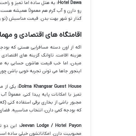
Hotel Dawa:
یه هتل ساده اما تمیز و راحت،
رو دارن و آب گرم هم معمولاً همیشه هست.
گذار تو شهر بهت بدن. قیمت مناسبش (تو رن
اقامتگاه های اقتصادی و مهمان
اگه از اون دسته مسافرایی هستی که بودج
هزینه اقامت، تاوانگ گزینه های اقتصادی خو
میدن، اما خب قیمت هاشون حسابی به صرفه
اینجور جاها می تونن تجربه خوبی باشن چون
Dolma Khangsar Guest House:
یکی از مه
تمیز با امکانات پایه پیدا کنی. معمولاً آ
مجبور باشی از بخاری برقی استفاده کنی (که 
که بودجه کمی دارن، انتخاب مناسبیه. فضای 
Jeevan Lodge / Hotel Payon:
این دو تا
محبوبیت دارن. امکاناتشون خیلی ساده است، 