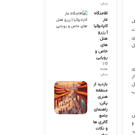
پیش
اقامتگاه
غار
گ
کاپادوکیا
ت
| رزرو
ی
هتل
ل
های
خاص و
رویایی
3
ی
هفته
پیش
ز
ل
بازدید از
منطقه
خب
هنری
پکن:
راهنمای
ن
جامع
گالری ها
و
و نکات
ی.
سفر