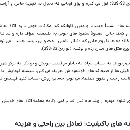
ج $$-$$$) قرار می گیره و برای اونایی که دنبال یه تجربه خاص و آرام
ه های نسبتاً جدیدتر و مدرن تاوانگه که امکانات خوبی داره. اتاق ها
 و کمک حالن. معمولاً منظره های خوبی به طبیعت اطراف داره و غذاها
خانواده ها یا زوج هایی که دنبال اقامتی راحت و بی دردسر هستن، می تون
ین هتل های میان رده و لوکسه (تو رنج $$-$$$).
هترین ها به حساب میاد، به خاطر موقعیت خوبش و نزدیکی به مرکز شهر 
 خیلی ها از صبحانه های خوشمزه ش تعریف می کنن. سیستم گرمایش دار
اقامت راحت و بدون دغدغه، می تونی حسابی روش حساب کنی. قیمتش ه
 شلوغ، بهتره از چند ماه قبل اقدام کنی. وگرنه ممکنه اتاق های خوبش پ
ه های باکیفیت: تعادل بین راحتی و هزینه