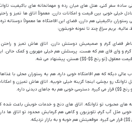
لی ساده سفر کنی، هتل های میان رده و مهمانخانه های باکیفیت تاوان
دل خیلی خوبی بین قیمت و امکانات دارن. معمولاً اتاق ها تمیز و راحتن
 حتی رستوران باکیفیتی هم دارن. فضای این اقامتگاه ها معمولاً دوستانه تره 
، عالیه. بریم سراغ چند تا نمونه خوبشون:
اطر فضای گرم و صمیمیش دوستش دارن. اتاق هاش تمیز و راحتن 
گرم و وای فای هم که هست. پرسنلش هم خیلی مهربون و کمک حالن. ای
 قیمت معقول (تو رنج $$-$$) هستن، پیشنهاد می شه.
ب عالی دیگه که هم اقامتگاه خوبی داره، هم یه رستوران محلی با غذاها
تاوانگ رو بچشی، اینجا گزینه خیلی خوبیه. اتاق هاش تمیزن و امکانا
 رنج $$) قرار می گیره. دسترسی خوبی هم به جاهای دیدنی داره.
نه های محبوب تو تاوانگه. اتاق های دنج و خدمات خوبش باعث شده ک
خوبی مثل آب گرم، تلویزیون و گاهی هم گرمایش محدود تو اتاق ها داره
$) قرار می گیره. موقعیتش هم خوبه و به بازار نزدیکه.