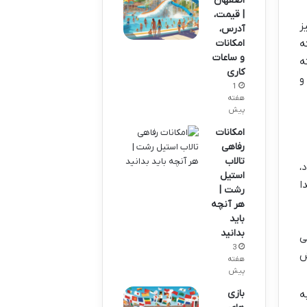
اصفهان
| قیمت،
ز
آدرس،
امکانات
ه
و ساعات
ه
کاری
و
1
هفته
پیش
امکانات
رفاهی
تالاب
،
استیل
ا
رشت |
هر آنچه
باید
بدانید
ی
3
ش
هفته
پیش
بازی
ه