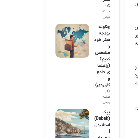
ش
3
هفته
پیش
چگونه
ش
بودجه
ی
سفر خود
ه
را
مشخص
کنیم؟
(راهنما
و
ی جامع
ه
و
م
کاربردی)
3
هفته
پیش
ر
بِبِک
(Bebek)
استانبول
|