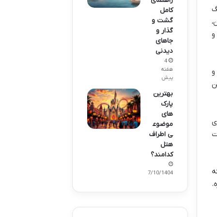
راهنمای
گ
کامل
گشت و
،
گذار و
و
جاهای
دیدنی
4
هفته
و
پیش
ن
بهترین
پارک
های
ی
موضوع
ت
ی اطراف
هتل
کدامند؟
ه
07/10/1404
.