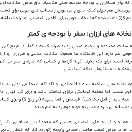
 که برای مسافران با بودجه متوسط خیلی مناسبه. اتاق هاش امکانات اولی
 پرسنلش هم خیلی کمک حالن و می تونن راهنمایی های خوبی برای گشت 
ج $$) باعث شده که انتخاب خوبی برای اقامتی اقتصادی اما راحت باشه.
خانه های ارزان: سفر با بودجه ی کمتر
ه سفرت محدوده و ترجیح میدی پولتو صرف گشت و گذار و تفریح کنی ت
بی هم داره. این اقامتگاه ها معمولاً امکانات اساسی و ضروری رو ارائ
 است. برای بک پکرها، کوله گردها و کسایی که انفرادی سفر می کنن
 ممکنه با مسافرهای دیگه آشنا بشن.
مانخانه های شناخته شده و اقتصادی تو تاوانگه. اینجا می تونی یه اتا
ب گرم هست، اما ممکنه گرمایش مرکزی نداشته باشه و برای گرم کردن اتا
البته باید از قبل چک کنی). قیمتش واقعاً پایینه (تو رنج $) و برای کسای
دوستانه ای داره و حس یه خونه دوم رو به آدم میده.
 هم جزو گزینه های اقتصادی هستن که معمولاً بین مسافرای بک پک
اما در عوض قیمت هاشون حسابی پایینه (تو رنج $). اگه انتظار زیادی ا