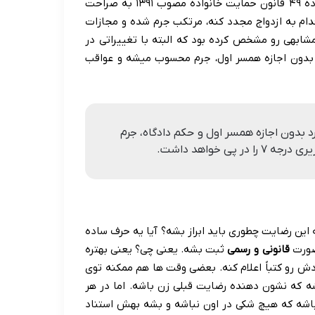
بگیره. این فقط یه توصیه اخلاقی نیست، بلکه یه حکم قانونیه. ماده ۴۹ قانون حمایت خانواده مصوب ۱۳۹۱ به صراحت
دام به ازدواج مجدد کنه، مرتکب جرم شده و مجازات
ماده ۱۶ قانون حمایت خانواده مصوب ۱۳۵۳ شرایط مشابهی رو مشخص کرده بود که البته با تغییراتی در
م بدون اجازه همسر اول، جرم محسوب میشه و عواقب
 مجدد مرد بدون اجازه همسر اول و حکم دادگاه، جرم
این رضایت چطوری باید ابراز بشه؟ آیا یه حرف ساده
 صورت
قانونی و رسمی
ثبت بشه. یعنی چی؟ یعنی بهتره
دش رو کتباً اعلام کنه. بعضی وقت ها هم ممکنه توی
شه که نشون دهنده رضایت قبلی زن باشه. اما در هر
اشه که هیچ شکی در اون نباشه و بشه بهش استناد