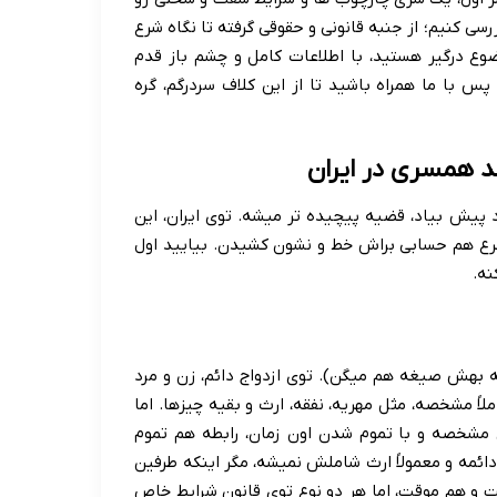
رسی کنیم؛ از جنبه قانونی و حقوقی گرفته تا نگاه شرع
وضوع درگیر هستید، با اطلاعات کامل و چشم باز قدم
پس با ما همراه باشید تا از این کلاف سردرگم، گره
ند همسری در ایران
 پیش بیاد، قضیه پیچیده تر میشه. توی ایران، این
رع هم حسابی براش خط و نشون کشیدن. بیایید اول
نه.
ه بهش صیغه هم میگن). توی ازدواج دائم، زن و مرد
اً مشخصه، مثل مهریه، نفقه، ارث و بقیه چیزها. اما
 مشخصه و با تموم شدن اون زمان، رابطه هم تموم
دائمه و معمولاً ارث شاملش نمیشه، مگر اینکه طرفین
ت و هم موقت، اما هر دو نوع توی قانون شرایط خاص