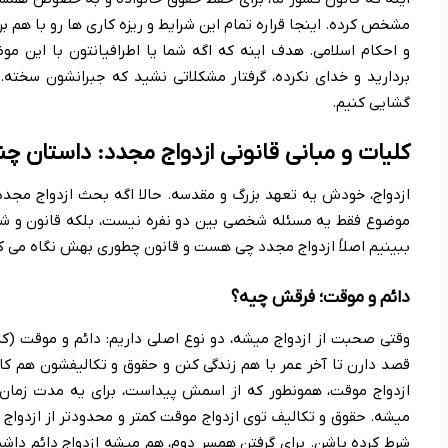
مشخص کرده. اینجا قراره تمام این شرایط و ریزه کاری ها رو با هم بر
و احکام اسلامی. هدف اینه که اگه شما یا اطرافیانتون با این م
بردارید و خدای نکرده، گرفتار مشکلاتی نشید که جبرانشون سخته. 
گشایی کنیم.
کلیات و مبانی قانونی ازدواج مجدد: داستان چ
ازدواج، خودش یه تعهد بزرگ و مقدسه. حالا اگه بحث ازدواج مجدد
موضوع فقط یه مسئله شخصی بین دو نفره نیست، بلکه قانون و ش
ببینیم اصلاً ازدواج مجدد چی هست و قانون چطوری بهش نگاه می ک
دائم و موقت؛ فرقش چیه؟
وقتی صحبت از ازدواج میشه، دو نوع اصلی داریم: دائم و موقت (ک
قصد دارن تا آخر عمر با هم زندگی کنن و حقوق و تکالیفشون هم کامل
ازدواج موقت، همونطور که از اسمش پیداست، برای یه مدت زمان
میشه. حقوق و تکالیف توی ازدواج موقت کمتر و محدودتر از ازدواج 
شرط کرده باشن. برای گرفتن همسر دوم، هم میشه ازدواج دائم داش