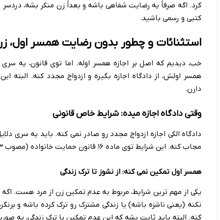
کرد. اگه صرفاً یه رضایت شفاهی باشه و بعداً زن منکر بشه، دردسر
کتبی و رسمی باشید.
استثنائات و چطور بدون رضایت همسر اول، زن 
خب، دیدیم که اصل بر اجازه همسر اوله. اما توی قانون، یه سر
همسر اولش، از دادگاه اجازه بگیره و ازدواج مجدد کنه. البته ا
دارن.
وقتی دادگاه اجازه میده: شرایط خاص قانونی
دادگاه الکی اجازه ازدواج مجدد رو صادر نمی کنه. باید یه سری دلا
مجاب کنه. این شرایط توی ماده ۱۶ قانون حمایت خانواده (مصوب ۱۳۵۳) و رویه قضایی جدید، مشخص شدن.
همسر اول تمکین نمی کنه: از نشوز تا ترک زندگی
یکی از مهم ترین شرایط، مربوط به عدم تمکین زن از مرد هست. اگ
نکنه (یعنی ناشزه باشه) یا زندگی مشترک رو ترک کرده باشه و برنگرد
کنه. البته باید ثابت بشه که این عدم تمکین یا ترک زندگی، به صور