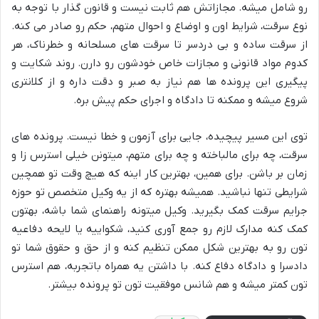
رو شامل میشه. مجازاتش هم ثابت نیست و قانون گذار با توجه به
نوع سرقت، شرایط اون و اوضاع و احوال متهم، حکم رو صادر می کنه.
از سرقت ساده و بی دردسر تا سرقت های مسلحانه و خطرناک، هر
کدوم مواد قانونی و مجازات خاص خودشون رو دارن. روند شکایت و
پیگیری این پرونده ها هم نیاز به صبر و دقت داره و از کلانتری
شروع میشه و ممکنه تا دادگاه و اجرای حکم پیش بره.
توی این مسیر پیچیده، جایی برای آزمون و خطا نیست. پرونده های
سرقت، چه برای مالباخته و چه برای متهم، میتونن خیلی استرس زا و
زمان بر باشن. برای همین، بهترین کار اینه که هیچ وقت تو همچین
شرایطی تنها نباشید. همیشه بهتره که از یه وکیل متخصص تو حوزه
جرایم سرقت کمک بگیرید. وکیل میتونه راهنمای شما باشه، بهتون
کمک کنه مدارک لازم رو جمع آوری کنید، شکواییه یا لایحه دفاعیه
تون رو به بهترین شکل ممکن تنظیم کنه و از حق و حقوق شما تو
دادسرا و دادگاه دفاع کنه. با داشتن یه همراه باتجربه، هم استرس
تون کمتر میشه و هم شانس موفقیت تون تو پرونده بیشتر.