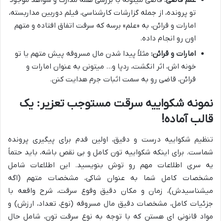
علم قاضی:
قاضی میتونه با بررسی همه مدارک و شواهد موجود
تو پرونده، از جمله گزارشات کارشناسی، فیلم دوربین مداربسته،
امارات و قرائن، به «علم» برسه که سرقت اتفاق افتاده و متهم
اون رو انجام داده.
امارات و قرائن:
مثلاً پیدا شدن مال مسروقه پیش متهم یا تو
خونه اش، اثر انگشت، ردپا و… میتونن به عنوان امارات و
قرائن، قاضی رو به سمت اثبات جرم هدایت کنن.
نمونه شکواییه سرقت مستوجب تعزیر: یک
قالب آماده!
تنظیم شکواییه درست و دقیق، اولین قدم برای پیگیری پرونده
شماست. برای اینکه شکواییه تون کامل و بی نقص باشه، باید حتماً
یه سری اطلاعات مهم رو توش بنویسید. این اطلاعات شامل
مشخصات کامل شما به عنوان شاکی، مشخصات متهم (اگه
میشناسیدش)، زمان و مکان دقیق وقوع سرقت، شرح واقعه با
جزئیات کامل، مشخصات دقیق مال مسروقه (نوع، تعداد، ارزش) و
مواد قانونی ای هستن که با توجه به نوع سرقت تون، شامل حال