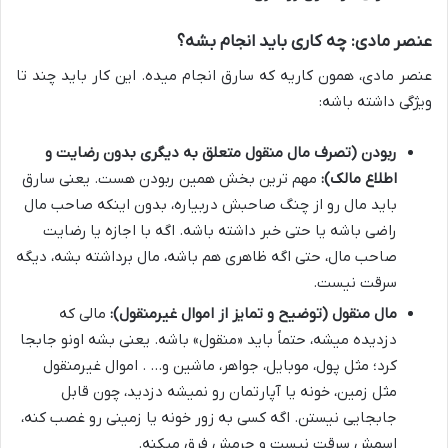
عنصر مادی: چه کاری باید انجام بشه؟
عنصر مادی، همون کاریه که سارق انجام میده. این کار باید چند تا
ویژگی داشته باشه:
ربودن (تصرف مال منقول متعلق به دیگری بدون رضایت و
اطلاع مالک):
مهم ترین بخش همین ربودن هست. یعنی سارق
باید مال رو از چنگ صاحبش دربیاره، بدون اینکه صاحب مال
راضی باشه یا حتی خبر داشته باشه. اگه با اجازه یا رضایت
صاحب مال، حتی اگه ظاهری هم باشه، مال برداشته بشه، دیگه
سرقت نیست.
مال منقول (توضیح و تمایز از اموال غیرمنقول):
مالی که
دزدیده میشه، حتماً باید «منقول» باشه. یعنی بشه اونو جابجا
کرد؛ مثل پول، موبایل، جواهر، ماشین و… . اموال غیرمنقول
مثل زمین، خونه یا آپارتمان رو نمیشه دزدید، چون قابل
جابجایی نیستن. اگه کسی به زور خونه یا زمینی رو غصب کنه،
اسمش سرقت نیست و جرمش فرق میکنه.