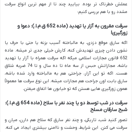
عملش خطرناک تر بوده. بیایید چند تا از مهم ترین انواع سرقت
مشدد رو با هم بررسی کنیم:
سرقت مقرون به آزار یا تهدید (ماده 652 ق.م.ا.): دعوا و
زورگیری!
اگه سارق موقع دزدی، به مالباخته آسیب بزنه یا حتی با حرف یا
نشون دادن چیزی تهدیدش کنه، کارش خیلی جدی تر میشه. ماده
652 قانون مجازات اسلامی میگه اگه سرقت همراه با آزار یا تهدید
باشه، مجازاتش حبس از سه ماه تا ده سال و تا 74 ضربه شلاق
هست. اگه تو این آزار، جراحتی هم به مالباخته وارد شده باشه،
سارق بابت اون جراحت هم مجازات میشه. این نوع سرقت ها معمولاً
همون زورگیری هایی هستن که تو خیابون ها اتفاق میفتن.
سرقت در شب توسط دو یا چند نفر با سلاح (ماده 654 ق.م.ا.):
شبح سارقان مسلح
تصور کنید شب، تاریکی، و چند نفر سارق که سلاح هم دارن، میان و
سرقت می کنن. این شرایط، وحشت و ناامنی بیشتری ایجاد می کنه.