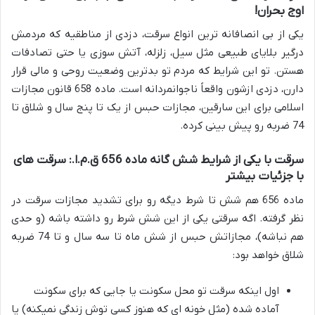
اوج بحران!
یکی از بی انصافانه ترین انواع سرقت، دزدی از مناطقیه که مردمش
درگیر بلایای طبیعی مثل سیل، زلزله، آتش سوزی یا حتی تصادفات
هستن. تو این شرایط که مردم تو بدترین وضعیت روحی و مالی قرار
دارن، دزدی ازشون واقعاً ناجوانمردانه است. ماده 658 قانون مجازات
اسلامی برای این سارقین، مجازات حبس از یک تا پنج سال و شلاق تا
74 ضربه رو پیش بینی کرده.
سرقت با یکی از شرایط شش گانه ماده 656 ق.م.ا.: سرقت های
با جزئیات بیشتر
ماده 656 هم شش تا شرط دیگه رو برای تشدید مجازات سرقت در
نظر گرفته. اگه سرقتی یکی از این شش شرط رو داشته باشه (و حدی
هم نباشه)، مجازاتش حبس از شش ماه تا سه سال و تا 74 ضربه
شلاق خواهد بود:
اول اینکه سرقت تو محل سکونت یا جایی که برای سکونت
آماده شده (مثل خونه ای که هنوز کسی توش زندگی نمیکنه) یا