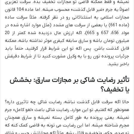
نمیشه و فقط ممکنه قاضی تو مجازات تخفیف بده. سرقت تعزیری
اصولاً یه جرم «غیر قابل گذشت» محسوب میشه. اما ماده 104 قانون
مجازات اسلامی یه استثنائاتی رو در نظر گرفته. مثلاً سرقت ساده
(ماده 661) یا بعضی از سرقت های مشدد (مثل موارد اشاره شده در
مواد 656، 657 و 665)، اگه ارزش مال دزدیده شده کمتر از 20
میلیون تومان باشه و سارق سابقه کیفری موثر نداشته باشه، ممکنه
قابل گذشت باشن. پس اگه تو این شرایط قرار گرفتید، حتماً باید
جزئیات پرونده تون رو با یه وکیل مشورت کنید تا از شرایط دقیقش
باخبر بشید.
تأثیر رضایت شاکی بر مجازات سارق: بخشش
یا تخفیف؟
حالا اگه سرقت قابل گذشت نباشه، رضایت شاکی چه تاثیری داره؟
همونطور که گفتیم، تو این موارد، رضایت شاکی باعث «لغو کامل» جرم
نمیشه. یعنی پرونده به طور کامل بسته نمیشه و سارق همچنان
مجرم شناخته میشه. اما این رضایت می تونه به قاضی کمک کنه که
تو صدور حکم، «تخفیف» قائل بشه. مثلاً اگه مجازاتش حبس و شلاق