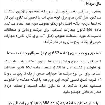
مال مردم!
بعضی از سارقین به سراغ وسایلی میرن که همه مردم ازشون استفاده
می کنن، مثل کابل های برق، لوله های آب یا تجهیزات گازی. این کار
نه تنها دزدیه، بلکه اختلال تو زندگی عمومی مردم هم ایجاد می کنه.
ماده 659 قانون مجازات اسلامی، برای سرقت وسایل و متعلقات
تاسیسات مورد استفاده عمومی (مثل آب، برق، گاز، تلفن) مجازات
حبس از یک تا پنج سال رو در نظر گرفته.
کیف زنی و جیب بری (ماده 657 ق.م.ا.): سارقان چابک دست!
کیف قاپی، جیب بری و امثال اون ها، از اون دسته سرقت هاییه که
تو شلوغی و غفلت آدم ها اتفاق میفته. ماده 657 قانون مجازات
اسلامی برای این نوع سرقت ها، مجازات حبس از یک تا پنج سال و تا
74 ضربه شلاق تعیین کرده. این جرم هم با اینکه ممکنه با خشونت
مستقیم همراه نباشه، اما به دلیل سلب امنیت و غفلت مردم،
مجازات خاص خودشو داره.
سرقت از مناطق حادثه زده (ماده 658 ق.م.ا.): بی انصافی در