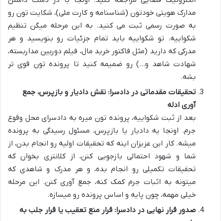
الکترونیک قضایی مراجعه کنید. اونجا با در دست داشتن
مدارک هویتی خودتون (شناسنامه و کارت ملی)، شکایت تون رو
به صورت رسمی ثبت می کنید. به این مرحله میگن تنظیم
شکواییه. تو شکواییه باید تمام جزئیات رو بنویسید و هر
مدرکی که دارید (مثل فاکتور خرید مال، فیلم دوربین مداربسته،
شهادت شاهد و…) رو ضمیمه کنید تا پرونده تون قوی تر
بشه.
تحقیقات مقدماتی در دادسرا: نقش دادیار و بازپرس، جمع
آوری ادله
بعد از ثبت شکواییه، پرونده تون میره به دادسرای محل وقوع
جرم. اونجا یه دادیار یا بازپرس، مسئول رسیدگی به پرونده
میشه. کار این عزیزان اینه که تحقیقات اولیه رو انجام بدن، از
شما و شهود احتمالی بازجویی کنن، از کلانتری بخوان که
تحقیقات تکمیلی رو انجام بده، و هر مدرک و شاهدی که
میتونه به اثبات جرم کمک کنه، جمع آوری کنن. این مرحله
خیلی مهمه، چون پایه و اساس پرونده رو میسازه.
صدور قرار نهایی در دادسرا: قرار منع تعقیب یا قرار جلب به