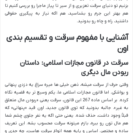
بزنیم تو دنیای سرقت تعزیری و از سیر تا پیاز ماجرا رو بررسی کنیم تا
هم بهتر این جرم رو بشناسید، هم اگه نیاز به پیگیری حقوقی
داشتید، راه و چاه رو بدونید.
آشنایی با مفهوم سرقت و تقسیم بندی
اون
سرقت در قانون مجازات اسلامی: داستان
ربودن مال دیگری
وقتی حرف از سرقت میشه، ذهن خیلی ها میره سراغ یه دزدی پنهانی
و یواشکی. اما قانون مجازات اسلامی ما، یکم وسیع تر به قضیه نگاه
کرده. بر اساس ماده 267 این قانون، سرقت یعنی «ربودن مال متعلق
به غیر». جالبه بدونید که توی قانون جدید، اون قید «پنهانی» که
قبلاً وجود داشت، حذف شده. یعنی حتی اگه یه نفر جلوی چشم شما
هم مال تون رو ببره، بازم میتونه سرقت محسوب بشه. این تعریف
ساده و مختصر، اساس و پایه همه انواع سرقت هاست، چه حدی و