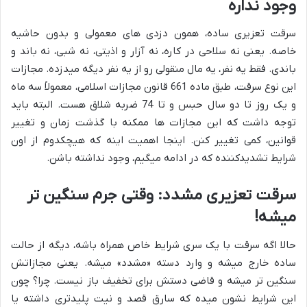
وجود نداره
سرقت تعزیری ساده، همون دزدی های معمولی و بدون حاشیه
خاصه. یعنی نه سلاحی در کاره، نه آزار و اذیتی، نه شبی، نه باند و
باندی. فقط یه نفر، یه مال منقولی رو از یه نفر دیگه میدزده. مجازات
این نوع سرقت، طبق ماده 661 قانون مجازات اسلامی، معمولاً سه ماه
و یک روز تا دو سال حبس و تا 74 ضربه شلاق هست. البته باید
توجه داشت که این مجازات ها ممکنه با گذشت زمان و تغییر
قوانین، کمی تغییر کنن. اینجا اهمیت اینه که هیچکدوم از اون
شرایط تشدیدکننده که در ادامه میگیم، وجود نداشته باشن.
سرقت تعزیری مشدد: وقتی جرم سنگین تر
میشه!
حالا اگه سرقت با یک سری شرایط خاص همراه باشه، دیگه از حالت
ساده خارج میشه و وارد دسته «مشدد» میشه. یعنی مجازاتش
سنگین تر میشه و قاضی دستش برای تخفیف باز نیست. چرا؟ چون
این شرایط نشون میده که سارق قصد و نیت پلیدتری داشته یا