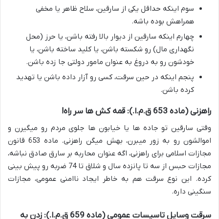
سوم اینکه حداقل یکی از سارقین، سلاح ظاهر یا مخفی
همراهش بوده باشه.
چهارم اینکه سارقین از دیوار بالا رفته باشن، یا حرز (محل
نگهداری مال) رو شکسته باشن، یا کلید ساخته باشن، یا
خودشون رو به دروغ به عنوان مامور دولتی جا زده باشن.
پنجم اینکه در حین سرقت، کسی رو آزار داده باشن یا تهدید
کرده باشن.
راهزنی (ماده 653 ق.م.ا.): قمه کش ها سر راه!
وقتی سارقین تو جاده ها یا خیابون ها جلوی مردم رو میگیرن و
اموالشون رو به زور میبرن، بهش میگن راهزنی. ماده 653 قانون
مجازات اسلامی برای راهزنی، اگه عنوان محاربه بر سارق صادق نباشه،
مجازات حبس از سه تا پانزده سال و شلاق تا 74 ضربه رو پیش بینی
کرده. این نوع سرقت هم به خاطر ایجاد ناامنی عمومی، مجازات
سنگینی داره.
سرقت وسایل تاسیسات عمومی (ماده 659 ق.م.ا.): زدن به