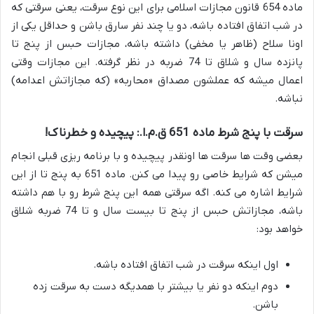
ماده 654 قانون مجازات اسلامی برای این نوع سرقت، یعنی سرقتی که
در شب اتفاق افتاده باشه، دو یا چند نفر سارق باشن و حداقل یکی از
اونا سلاح (ظاهر یا مخفی) داشته باشه، مجازات حبس از پنج تا
پانزده سال و شلاق تا 74 ضربه در نظر گرفته. این مجازات وقتی
اعمال میشه که عملشون مصداق «محاربه» (که مجازاتش اعدامه)
نباشه.
سرقت با پنج شرط ماده 651 ق.م.ا.: پیچیده و خطرناک!
بعضی وقت ها سرقت ها اونقدر پیچیده و با برنامه ریزی قبلی انجام
میشن که شرایط خاصی رو پیدا می کنن. ماده 651 به پنج تا از این
شرایط اشاره می کنه. اگه سرقتی همه این پنج شرط رو با هم داشته
باشه، مجازاتش حبس از پنج تا بیست سال و تا 74 ضربه شلاق
خواهد بود:
اول اینکه سرقت در شب اتفاق افتاده باشه.
دوم اینکه دو نفر یا بیشتر با همدیگه دست به سرقت زده
باشن.