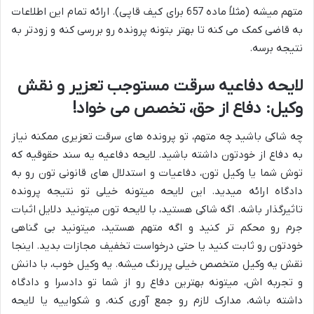
متهم میشه (مثلاً ماده 657 برای کیف قاپی). ارائه تمام این اطلاعات
به قاضی کمک می کنه تا بهتر بتونه پرونده رو بررسی کنه و زودتر به
نتیجه برسه.
لایحه دفاعیه سرقت مستوجب تعزیر و نقش
وکیل: دفاع از حق، تخصص می خواد!
چه شاکی باشید چه متهم، تو پرونده های سرقت تعزیری ممکنه نیاز
به دفاع از خودتون داشته باشید. لایحه دفاعیه یه سند حقوقیه که
توش شما یا وکیل تون، دفاعیات و استدلال های قانونی تون رو به
دادگاه ارائه میدید. این لایحه میتونه خیلی تو نتیجه پرونده
تاثیرگذار باشه. اگه شاکی هستید، با لایحه تون میتونید دلایل اثبات
جرم رو محکم تر کنید و اگه متهم هستید، میتونید بی گناهی
خودتون رو ثابت کنید یا حتی درخواست تخفیف مجازات بدید. اینجا
نقش یه وکیل متخصص خیلی پررنگ میشه. یه وکیل خوب، با دانش
و تجربه اش، میتونه بهترین دفاع رو از شما تو دادسرا و دادگاه
داشته باشه، مدارک لازم رو جمع آوری کنه، و شکواییه یا لایحه