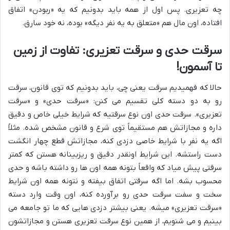
چه تعزیری. پس اول از همه باید بدونیم که یه «ربودن» اتفاق
افتاده، اون مال هم «متعلق به یه نفر دیگه» بوده، نه خود سارق.
سرقت حدی و سرقت تعزیری: تفاوت از زمین
تا آسمون!
حالا که فهمیدیم سرقت یعنی چی، باید بدونیم که توی قانون، سرقت
رو به دو دسته کلی تقسیم می کنن: «سرقت حدی» و «سرقت
تعزیری». سرقت حدی اون نوع سرقتیه که شرایط خیلی خاص و دقیق
داره و مجازاتش هم مستقیماً توی شرع و قانون مشخص شده. مثلاً
اگه یه نفر با شرایط خاصی دزدی کنه، مجازاتش قطع چهار انگشت
دست راستشه. این شرایط اونقدر دقیق و ریزبینانه هستن که کمتر
سرقتی پیش میاد که واقعاً بتونه همه اون ها رو داشته باشه و حدی
محسوب بشه. اما اگه سرقتی اتفاق بیفته و نتونه همه اون شرایط
سخت و سفت سرقت حدی رو برآورده کنه، اون وقت وارد دسته
«سرقت تعزیری» میشه. یعنی بیشتر دزدی هایی که ما تو جامعه می
بینیم و می شنویم، از همین نوع سرقت تعزیری هستن و مجازاتشون