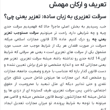
تعریف و ارکان مهمش
سرقت تعزیری به زبان ساده: تعزیر یعنی چی؟
خب، رسیدیم به بخش اصلی ماجرا! حالا که فهمیدیم سرقت حدی
چیه و چه شرایطی داره، راحت تر میتونیم
سرقت مستوجب تعزیر
یعنی چه
رو درک کنیم. ماده 276 قانون مجازات اسلامی میگه:
«سرقت در صورت فقدان هر یک از شرایط موجب حد، حسب مورد
مشمول یکی از سرقت های تعزیری است.» یعنی هر سرقتی که شرایط
اون 14 گانه حدی رو نداشته باشه، میشه سرقت تعزیری. تعزیر هم
یعنی مجازاتی که حد و اندازه مشخصی تو شرع براش تعیین نشده و
دست قانون گذار بازه که متناسب با جرم و وضعیت جامعه، مجازات
رو مشخص کنه. این مجازات ها میتونن شامل حبس، شلاق، جزای
نقدی و حتی تدابیر دیگه ای مثل تبعید یا محرومیت از حقوق
اجتماعی باشن. پس سرقت تعزیری، طیف گسترده ای از دزدی ها رو
شامل میشه که مجازاتشون توسط قانون مشخص میشه و قاضی هم
میتونه با توجه به شرایط پرونده، تو میزان مجازات تعدیل ایجاد
کنه.