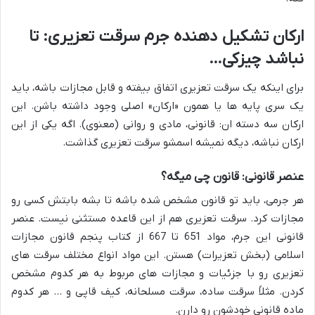
ارکان تشکیل دهنده جرم سرقت تعزیری: تا
نباشد چیزکی…
برای اینکه یک سرقت تعزیری اتفاق بیفته و قابل مجازات باشه، باید
یک سری پایه ها یا همون «ارکان» اصلی وجود داشته باشن. این
ارکان سه دسته ان: قانونی، مادی و روانی (معنوی). اگه یکی از این
ارکان نباشه، دیگه نمیشه اسمشو سرقت تعزیری گذاشت.
عنصر قانونی: قانون چی میگه؟
هر جرمی، باید تو قانون مشخص شده باشه تا بشه بابتش کسی رو
مجازات کرد. سرقت تعزیری هم از این قاعده مستثنی نیست. عنصر
قانونی این جرم، مواد 651 تا 667 از کتاب پنجم قانون مجازات
اسلامی (بخش تعزیرات) هستن. این مواد انواع مختلف سرقت های
تعزیری رو با جزئیات و مجازات های مربوط به هر کدوم مشخص
کردن. مثلاً سرقت ساده، سرقت مسلحانه، کیف قاپی و … هر کدوم
ماده قانونی خودشون رو دارن.