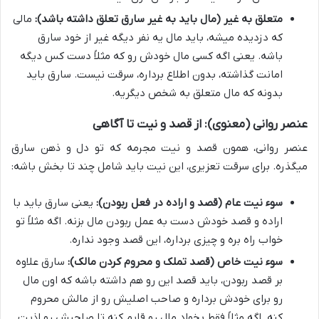
متعلق به غیر (مال باید به غیر سارق تعلق داشته باشد):
مالی
که دزدیده میشه، باید مال یه نفر دیگه غیر از خود سارق
باشه. یعنی اگه کسی مال خودش رو که مثلاً دست کس دیگه
امانت گذاشته، بدون اطلاع برداره، سرقت نیست. سارق باید
بدونه که مال متعلق به شخص دیگریه.
عنصر روانی (معنوی): از قصد و نیت تا آگاهی
عنصر روانی، همون قصد و نیت مجرمه که تو دل و ذهن سارق
میگذره. برای سرقت تعزیری، این نیت باید شامل چند تا بخش باشه:
سوء نیت عام (قصد و اراده در فعل ربودن):
یعنی سارق باید با
اراده و قصد خودش دست به عمل ربودن مال بزنه. اگه مثلاً تو
خواب راه بره و چیزی برداره، این قصد وجود نداره.
سوء نیت خاص (قصد تملک و محروم کردن مالک):
سارق علاوه
بر قصد ربودن، باید قصد این رو هم داشته باشه که اون مال
رو برای خودش برداره و صاحب اصلیش رو از مالش محروم
کنه. اگه مثلاً فقط بخواد مال رو قایم کنه تا صاحبش رو اذیت