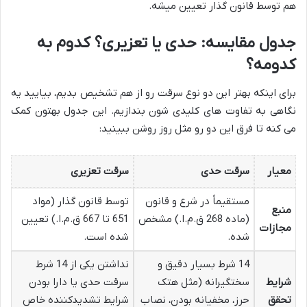
هم توسط قانون گذار تعیین میشه.
جدول مقایسه: حدی یا تعزیری؟ کدوم به
کدومه؟
برای اینکه بهتر این دو نوع سرقت رو از هم تشخیص بدیم، بیایید یه
نگاهی به تفاوت های کلیدی شون بندازیم. این جدول بهتون کمک
می کنه تا فرق این دو رو مثل روز روشن ببینید:
معیار
سرقت حدی
سرقت تعزیری
مستقیماً در شرع و قانون
توسط قانون گذار (مواد
منبع
(ماده 268 ق.م.ا.) مشخص
651 تا 667 ق.م.ا.) تعیین
مجازات
شده.
شده است.
14 شرط بسیار دقیق و
نداشتن یکی از 14 شرط
شرایط
سختگیرانه (مثل هتک
سرقت حدی یا دارا بودن
تحقق
حرز، مخفیانه بودن، نصاب
شرایط تشدیدکننده خاص