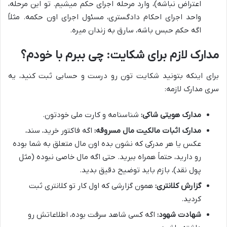
اعتراض نباشه)، وارد مرحله اجرای حکم میشیم. تو این مرحله،
واحد اجرای احکام دادگستری، مسئول اجرای اون حکمه. مثلاً
اگه حکم حبس باشه، سارق به زندان میره.
مدارک لازم برای شکایت: چی ببرم با خودم؟
برای اینکه بتونید شکایت تون رو درست و حسابی ثبت کنید، یه
سری مدارک لازمه:
مدارک هویتی شاکی:
شناسنامه و کارت ملی خودتون.
مدارک اثبات مالکیت مال مسروقه:
اگه فاکتور خرید، سند،
عکس یا هر مدرکی که نشون بده اون مال متعلق به شما بوده
رو دارید، حتماً همراه ببرید. حتی اگه مال خاصی نبوده (مثل
پول نقد)، بازم باید توضیح دقیق بدید.
گزارش کلانتری:
همون گزارشی که اول کار تو کلانتری ثبت
کردید.
شهادت شهود:
اگه کسی شاهد سرقت بوده، اطلاعاتش رو