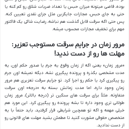
بوده، قاضی میتونه میزان حبس یا تعداد ضربات شلاق رو کم کنه یا
حتی به جای حبس، مجازات جایگزین مثل جزای نقدی تعیین کنه.
پس حتی اگه سرقت قابل گذشت هم نباشه، رضایت شاکی یک فاکتور
مهم برای تخفیف مجازات محسوب میشه.
مرور زمان در جرایم سرقت مستوجب تعزیر:
مهلت ها رو از دست ندید!
«مرور زمان» یعنی اگه از زمان وقوع یه جرم یا صدور حکم اون، یه
مدت مشخصی بگذره و پرونده پیگیری نشه، دیگه نمیشه اون جرم
رو پیگیری کرد یا حکم رو اجرا کرد. تو جرایم سرقت تعزیری هم مرور
زمان وجود داره، اما مدت زمانش بسته به «درجه» اون سرقت
متفاوته. مثلاً برای سرقت های سنگین تر (درجه بالاتر)، مرور زمان
طولانی تری وجود داره تا بشه پرونده رو پیگیری کرد. این مورد هم
خیلی مهمه و اگه تو همچین شرایطی قرار گرفتید، باید حتماً با یه
متخصص حقوقی مشورت کنید تا مطمئن بشید مهلت های قانونی رو
از دست ندادید.