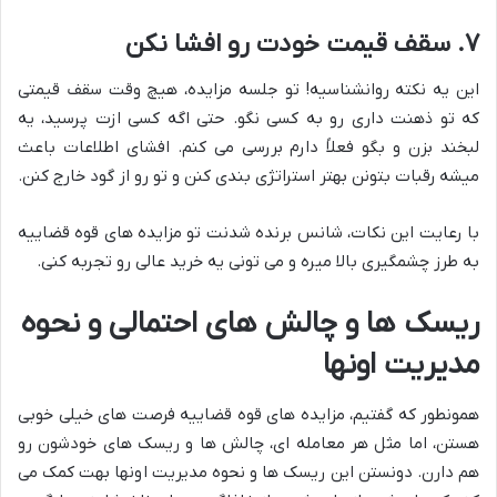
۷. سقف قیمت خودت رو افشا نکن
این یه نکته روانشناسیه! تو جلسه مزایده، هیچ وقت سقف قیمتی
که تو ذهنت داری رو به کسی نگو. حتی اگه کسی ازت پرسید، یه
لبخند بزن و بگو فعلاً دارم بررسی می کنم. افشای اطلاعات باعث
میشه رقبات بتونن بهتر استراتژی بندی کنن و تو رو از گود خارج کنن.
با رعایت این نکات، شانس برنده شدنت تو مزایده های قوه قضاییه
به طرز چشمگیری بالا میره و می تونی یه خرید عالی رو تجربه کنی.
ریسک ها و چالش های احتمالی و نحوه
مدیریت اونها
همونطور که گفتیم، مزایده های قوه قضاییه فرصت های خیلی خوبی
هستن، اما مثل هر معامله ای، چالش ها و ریسک های خودشون رو
هم دارن. دونستن این ریسک ها و نحوه مدیریت اونها بهت کمک می