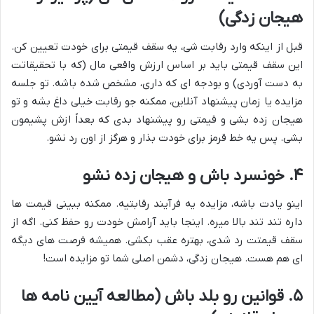
هیجان زدگی)
قبل از اینکه وارد رقابت شی، یه سقف قیمتی برای خودت تعیین کن.
این سقف قیمتی باید بر اساس ارزش واقعی مال (که با تحقیقاتت
به دست آوردی) و بودجه ای که داری، مشخص شده باشه. تو جلسه
مزایده یا زمان پیشنهاد آنلاین، ممکنه جو رقابت خیلی داغ بشه و تو
هیجان زده بشی و قیمتی رو پیشنهاد بدی که بعداً ازش پشیمون
بشی. پس یه خط قرمز برای خودت بذار و هرگز از اون رد نشو.
۴. خونسرد باش و هیجان زده نشو
اینو یادت باشه، مزایده یه فرآیند رقابتیه. ممکنه ببینی قیمت ها
داره تند تند بالا میره. اینجا باید آرامش خودت رو حفظ کنی. اگه از
سقف قیمتت رد شدی، بهتره عقب بکشی. همیشه فرصت های دیگه
ای هم هست. هیجان زدگی، دشمن اصلی شما تو مزایده است!
۵. قوانین رو بلد باش (مطالعه آیین نامه ها