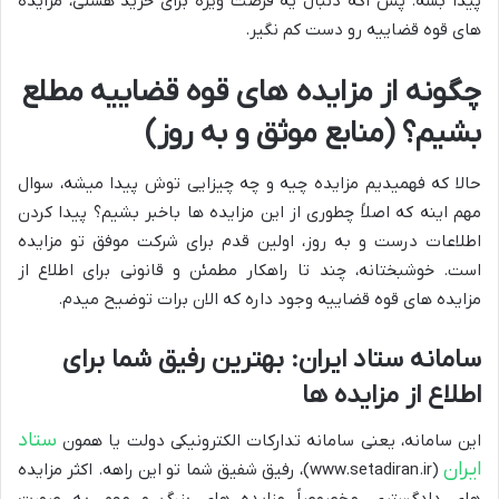
پیدا بشه. پس اگه دنبال یه فرصت ویژه برای خرید هستی، مزایده
های قوه قضاییه رو دست کم نگیر.
چگونه از مزایده های قوه قضاییه مطلع
بشیم؟ (منابع موثق و به روز)
حالا که فهمیدیم مزایده چیه و چه چیزایی توش پیدا میشه، سوال
مهم اینه که اصلاً چطوری از این مزایده ها باخبر بشیم؟ پیدا کردن
اطلاعات درست و به روز، اولین قدم برای شرکت موفق تو مزایده
است. خوشبختانه، چند تا راهکار مطمئن و قانونی برای اطلاع از
مزایده های قوه قضاییه وجود داره که الان برات توضیح میدم.
سامانه ستاد ایران: بهترین رفیق شما برای
اطلاع از مزایده ها
ستاد
این سامانه، یعنی سامانه تدارکات الکترونیکی دولت یا همون
ایران
(www.setadiran.ir)، رفیق شفیق شما تو این راهه. اکثر مزایده
های دادگستری، مخصوصاً مزایده های بزرگ و مهم، به صورت