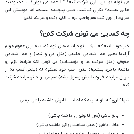
می تونه تو این بازی شرکت کنه؟ آیا همه می تونن؟ یا محدودیت
هایی هست؟ نگران نباشید، خیلی پیچیده نیست، اما دونستن این
شرایط از نون شب هم واجب تره تا الکی وقت و هزینه نکنی.
چه کسایی می تونن شرکت کنن؟
خبر خوب اینه که شرکت تو مزایده های قوه قضاییه برای
عموم مردم
آزاد
ه! یعنی هم اشخاص حقیقی (مثل من و شما) و هم اشخاص
حقوقی (مثل شرکت ها و مؤسسات) می تونن اگه شرایط لازم رو
داشته باشن، پیشنهاد بدن. حتی خود محکوم له (یعنی کسی که از
طریق مزایده، قراره طلبش وصول بشه) هم می تونه تو مزایده شرکت
کنه.
تنها کاری که لازمه اینه که اهلیت قانونی داشته باشی؛ یعنی:
بالغ باشی (سن قانونی رو داشته باشی).
عاقل باشی (یعنی سلامت روانی داشته باشی).
و حواست جمع باشه که ممنوع المعامله نباشی.