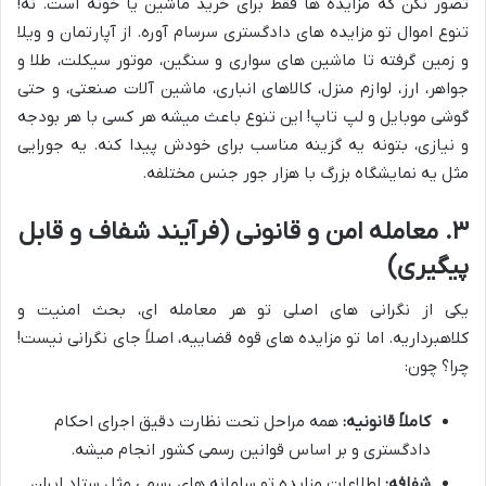
تصور نکن که مزایده ها فقط برای خرید ماشین یا خونه است. نه!
تنوع اموال تو مزایده های دادگستری سرسام آوره. از آپارتمان و ویلا
و زمین گرفته تا ماشین های سواری و سنگین، موتور سیکلت، طلا و
جواهر، ارز، لوازم منزل، کالاهای انباری، ماشین آلات صنعتی، و حتی
گوشی موبایل و لپ تاپ! این تنوع باعث میشه هر کسی با هر بودجه
و نیازی، بتونه یه گزینه مناسب برای خودش پیدا کنه. یه جورایی
مثل یه نمایشگاه بزرگ با هزار جور جنس مختلفه.
۳. معامله امن و قانونی (فرآیند شفاف و قابل
پیگیری)
یکی از نگرانی های اصلی تو هر معامله ای، بحث امنیت و
کلاهبرداریه. اما تو مزایده های قوه قضاییه، اصلاً جای نگرانی نیست!
چرا؟ چون:
کاملاً قانونیه:
همه مراحل تحت نظارت دقیق اجرای احکام
دادگستری و بر اساس قوانین رسمی کشور انجام میشه.
شفافه:
اطلاعات مزایده تو سامانه های رسمی مثل ستاد ایران