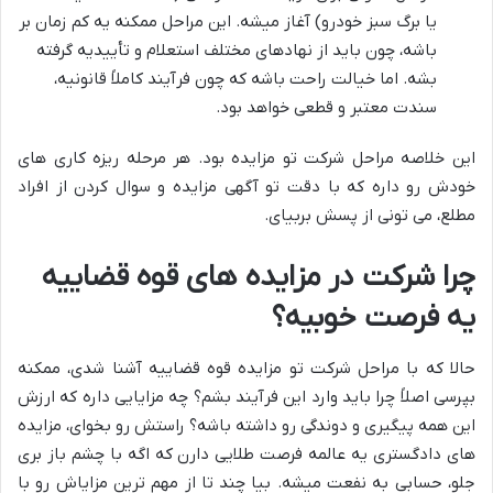
یا برگ سبز خودرو) آغاز میشه. این مراحل ممکنه یه کم زمان بر
باشه، چون باید از نهادهای مختلف استعلام و تأییدیه گرفته
بشه. اما خیالت راحت باشه که چون فرآیند کاملاً قانونیه،
سندت معتبر و قطعی خواهد بود.
این خلاصه مراحل شرکت تو مزایده بود. هر مرحله ریزه کاری های
خودش رو داره که با دقت تو آگهی مزایده و سوال کردن از افراد
مطلع، می تونی از پسش بربیای.
چرا شرکت در مزایده های قوه قضاییه
یه فرصت خوبیه؟
حالا که با مراحل شرکت تو مزایده قوه قضاییه آشنا شدی، ممکنه
بپرسی اصلاً چرا باید وارد این فرآیند بشم؟ چه مزایایی داره که ارزش
این همه پیگیری و دوندگی رو داشته باشه؟ راستش رو بخوای، مزایده
های دادگستری یه عالمه فرصت طلایی دارن که اگه با چشم باز بری
جلو، حسابی به نفعت میشه. بیا چند تا از مهم ترین مزایاش رو با