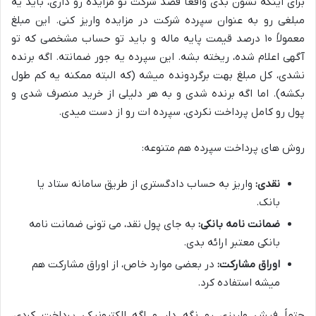
برای اینکه نشون بدی واقعاً قصد شرکت تو مزایده رو داری، باید یه
مبلغی رو به عنوان سپرده شرکت در مزایده واریز کنی. این مبلغ
معمولاً ۱۰ درصد قیمت پایه ماله و باید تو حساب مشخصی که تو
آگهی اعلام شده، ریخته بشه. این سپرده یه جور ضمانته. اگه برنده
نشدی، کل مبلغ بهت برگردونده میشه (که البته ممکنه یه کم طول
بکشه). اما اگه برنده شدی و به هر دلیلی از خرید منصرف شدی و
پول رو کامل پرداخت نکردی، سپرده ات رو از دست میدی.
روش های پرداخت سپرده هم متنوعه:
نقدی:
واریز به حساب دادگستری از طریق سامانه ستاد یا
بانک.
ضمانت نامه بانکی:
به جای پول نقد، می تونی ضمانت نامه
بانکی معتبر ارائه بدی.
اوراق مشارکت:
در بعضی موارد خاص، از اوراق مشارکت هم
میشه استفاده کرد.
حتماً فیش واریزی رو نگه دار و اگه الکترونیکی پرداخت کردی،