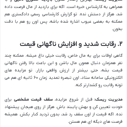
همراهی یه کارشناس خبره است. اگه برای بازدید از مال فرصت داده
شد، هرگز از دستش نده. تو گزارش کارشناسی رسمی دادگستری هم
ممکنه به بعضی عیوب اشاره شده باشه، پس اون رو هم با دقت
بخون.
۲. رقابت شدید و افزایش ناگهانی قیمت
گاهی اوقات برای یه مال خاص، رقابت خیلی داغ میشه. ممکنه چند
نفر همزمان دنبال همون مال باشن و این باعث بالا رفتن ناگهانی
قیمت بشه، حتی بیشتر از ارزش واقعی بازار. تو مزایده های
الکترونیکی سامانه ستاد، اون تبصره تمدید زمان ۶۰ ثانیه ای هم می
تونه رقابت رو کشدارتر کنه.
مدیریت ریسک:
قبل از شروع مزایده،
سقف قیمت مشخصی
برای
خودت تعیین کن و بهش پایبند باش. هرگز از روی هیجان پیشنهاد
نده. اگه قیمت از اون سقف رد شد، بدون تردید کنار بکش. همیشه
فرصت های دیگه ای هم هستن.