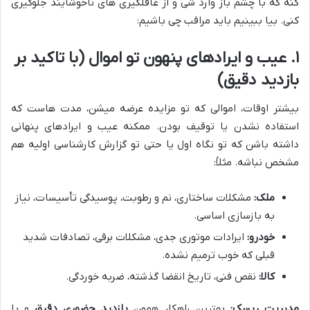
کنه که با چشم باز وارد شی و از غافلگیری های ناخوشایند جلوگیری
کنی. بیا ببینیم باید مراقب چی باشیم:
۱. عیب و ایرادهای پنهون تو اموال (با تاکید بر
بازدید دقیق)
بیشتر اوقات، اموالی که تو مزایده عرضه میشن، مدت هاست که
استفاده نشدن یا توقیف بودن. ممکنه عیب و ایرادهای پنهانی
داشته باشن که تو نگاه اول یا حتی تو گزارش کارشناسی اولیه هم
مشخص نباشه. مثلاً:
ملک:
مشکلات ساختاری، نم و رطوبت، پوسیدگی تأسیسات، نیاز
به بازسازی اساسی.
خودرو:
ایرادات موتوری جدی، مشکلات برقی، تصادفات شدید
قبلی که خوب ترمیم نشده.
کالا:
نقص فنی، تاریخ انقضا گذشته، ضربه خوردگی.
مدیریت ریسک:
بهترین راهکار همون
بازدید حضوری دقیق
و با