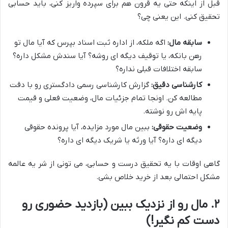
قبل از اینکه حتی یه قرون هم برای سپرده واریز کنی، باید حسابی
تحقیق کنی. این یعنی چی؟
سابقه مال:
اگه ملکه، از اداره ثبت اسناد بپرس که آیا مال تو
رهن بانکه، یا توقیف دیگه ای روشه؟ آیا سندش مشکل داره؟
سابقه اختلافات قبلی نداره؟
کارشناسی دقیق:
گزارش کارشناسی رسمی دادگستری رو با دقت
مطالعه کن. اونجا تمام جزئیات مال، وضعیت فعلی و قیمت
پایه اش رو نوشته.
وضعیت حقوقی:
ببین مال مورد مزایده، آیا پرونده حقوقی
دیگه ای داره؟ آیا ورثه یا شریک دیگه ای داره؟
گاهی اوقات با یه تحقیق درست و حسابی، می تونی از شر یه عالمه
مشکل احتمالی بعد از خرید خلاص بشی.
۲. مال رو از نزدیک ببین (بازدید حضوری رو
دست کم نگیر!)