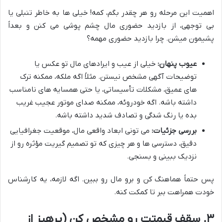
اهمیت این مرحله رو هر چقدر بگم، کمه! خیلی ها به خاطر تنبلی یا
بی توجهی، از بازدید حضوری مال چشم پوشی می کنن و بعداً
پشیمون میشن. چرا بازدید حضوری مهمه؟
عیوب پنهان:
خیلی از عیب و ایرادهای مال تو عکس یا
توضیحات آگهی مشخص نیستن. مثلاً اگه ملکه، ممکنه ترک
های عمیق، مشکلات تأسیساتی، یا حتی همسایه های نامناسب
داشته باشه. اگه خودروئه، ممکنه صدای موتور عجیب غریب
بده یا رنگ شدگی و تصادف شدید داشته باشه.
بررسی جزئیات:
می تونی ابعاد واقعی مال، موقعیت جغرافیایی
دقیق، دسترسی ها و هر چیزی که تو تصمیم گیریت مؤثره رو از
نزدیک ببینی و بسنجی.
پس حتماً هماهنگ کن و برو مال رو ببین. اگه لازمه، یه کارشناس
خودت همراهت ببر تا کمکت کنه.
۳. سقف قیمتت رو مشخص کن (پرهیز از