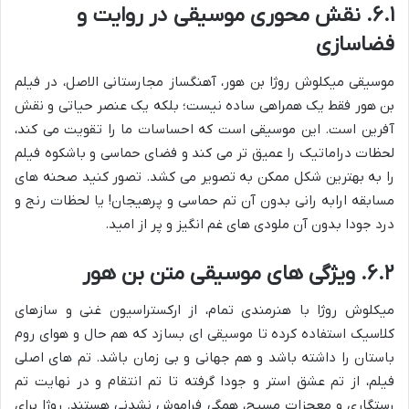
۶.۱. نقش محوری موسیقی در روایت و
فضاسازی
موسیقی میکلوش روژا بن هور، آهنگساز مجارستانی الاصل، در فیلم
بن هور فقط یک همراهی ساده نیست؛ بلکه یک عنصر حیاتی و نقش
آفرین است. این موسیقی است که احساسات ما را تقویت می کند،
لحظات دراماتیک را عمیق تر می کند و فضای حماسی و باشکوه فیلم
را به بهترین شکل ممکن به تصویر می کشد. تصور کنید صحنه های
مسابقه ارابه رانی بدون آن تم حماسی و پرهیجان! یا لحظات رنج و
درد جودا بدون آن ملودی های غم انگیز و پر از امید.
۶.۲. ویژگی های موسیقی متن بن هور
میکلوش روژا با هنرمندی تمام، از ارکستراسیون غنی و سازهای
کلاسیک استفاده کرده تا موسیقی ای بسازد که هم حال و هوای روم
باستان را داشته باشد و هم جهانی و بی زمان باشد. تم های اصلی
فیلم، از تم عشق استر و جودا گرفته تا تم انتقام و در نهایت تم
رستگاری و معجزات مسیح، همگی فراموش نشدنی هستند. روژا برای