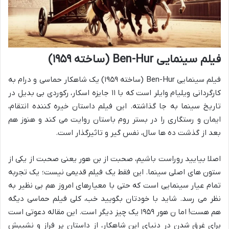
فیلم سینمایی Ben-Hur (ساخته ۱۹۵۹)
فیلم سینمایی Ben-Hur (ساخته ۱۹۵۹) یک شاهکار حماسی و درام به
کارگردانی ویلیام وایلر است که با ۱۱ جایزه اسکار، رکوردی بی بدیل در
تاریخ سینما به جا گذاشته. این فیلم داستان خیره کننده انتقام،
ایمان و رستگاری را در بستر روم باستان روایت می کند و هنوز هم
بعد از گذشت ده ها سال، نفس گیر و تاثیرگذار است.
اصلا بیایید روراست باشیم، صحبت از بن هور یعنی صحبت از یکی از
ستون های اصلی سینما. این فقط یک فیلم قدیمی نیست؛ یک تجربه
تمام عیار سینمایی است که حتی با معیارهای امروز هم بی نظیر به
نظر می رسد. شاید با خودتان بگویید خب، کلی فیلم حماسی دیگه
هم هست! اما ن هور ۱۹۵۹ یک چیز دیگر است. این مقاله دعوتی است
برای غرق شدن در دنیای این شاهکار، از داستان پر فراز و نشیبش