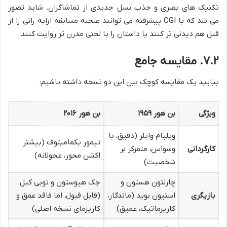
تکنیک های بصری و جذب نسل جدیدی از تماشاگران. شاید تصور
می شد که با CGI پیشرفته می توانند صحنه مسابقه ارابه رانی را از
قبل هم دیدنی تر کنند یا داستان را با لحنی مدرن تر روایت کنند.
۷.۲. مقایسه جامع
بیایید یک مقایسه کوچک بین این دو نسخه داشته باشیم:
ویژگی
بن هور ۱۹۵۹
بن هور ۲۰۱۶
ویلیام وایلر (دقیق، با
تیمور بکمامبتوف (بیشتر
کارگردانی
وسواس، متمرکز بر
اکشن محور، عجولانه)
شخصیت)
چارلتون هستون و
جک هیوستون و توبی کبل
بازیگری
استیون بوید (ماندگار،
(قابل قبول، اما فاقد عمق و
کاریزماتیک، عمیق)
کاریزمای نسخه اصلی)