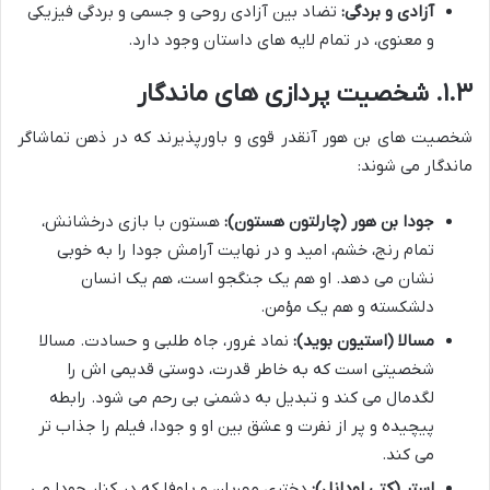
آزادی و بردگی:
تضاد بین آزادی روحی و جسمی و بردگی فیزیکی
و معنوی، در تمام لایه های داستان وجود دارد.
۱.۳. شخصیت پردازی های ماندگار
شخصیت های بن هور آنقدر قوی و باورپذیرند که در ذهن تماشاگر
ماندگار می شوند:
جودا بن هور (چارلتون هستون):
هستون با بازی درخشانش،
تمام رنج، خشم، امید و در نهایت آرامش جودا را به خوبی
نشان می دهد. او هم یک جنگجو است، هم یک انسان
دلشکسته و هم یک مؤمن.
مسالا (استیون بوید):
نماد غرور، جاه طلبی و حسادت. مسالا
شخصیتی است که به خاطر قدرت، دوستی قدیمی اش را
لگدمال می کند و تبدیل به دشمنی بی رحم می شود. رابطه
پیچیده و پر از نفرت و عشق بین او و جودا، فیلم را جذاب تر
می کند.
استر (کتی اودانل):
دختری مهربان و باوفا که در کنار جودا می