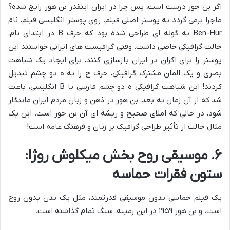
اگر بن حور درست است، پس چرا در ایران اینقدر بن هور رایج شده؟
ماجرا برمی گردد به پوستر اصلی فیلم. روی پوستر انگلیسی فیلم، نام
Ben-Hur به گونه ای طراحی شده بود که حرف B در ابتدای نام،
حالت گرافیکی خاصی داشت. وقتی گرافیست های ایرانی خواستند این
پوستر را برای اکران در ایران بازسازی کنند، برای ایجاد یک شباهت
بصری و یک المان مشترک گرافیکی، حرف ح را به ه دو چشم تبدیل
کردند! این شباهت گرافیکی ه دو چشم فارسی با B انگلیسی، باعث
شد که از آن زمان به بعد، بن هور در ذهن و زبان مردم ایران ماندگار
شود، در حالی که املای صحیح و ریشه ای آن بن حور است. این یک
مثال جالب از تأثیر طراحی گرافیک بر زبان و فرهنگ عامه است!
۶. موسیقی روح بخش میکلوش روژا:
ستون فقرات حماسه
یک فیلم حماسی بدون موسیقی قدرتمند، مثل یک بدن بدون روح
است. و بن هور ۱۹۵۹ در این زمینه، سنگ تمام گذاشته است.