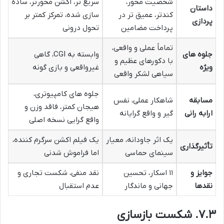
شخصیت محور،
سریع تر، اکشن محورتر، ساده
داستان
کندتر، عمیق تر در
سازی شده، تمرکز کمتر بر
پردازی
پرداخت مضامین
تحول درونی
تماماً عملی و واقعی،
جلوه های
وابسته به CGI، گاهی
با دکورهای عظیم و
ویژه
غیرواقعی و بازی گونه
سیاهی لشکر واقعی
جلوه های کامپیوتری،
مسابقه
شاهکار عملی، نفس
هیجان کمتر، فاقد وزن و
ارابه رانی
گیر و واقع گرایانه
واقع گرایی نسخه اصلی
یک اثر جاودانه، معیار
یک فیلم اکشن سرگرم کننده،
تأثیرگذاری
سینمای حماسی
اما فراموش شدنی
جوایز و
۱۱ اسکار، تحسین
نقد منفی، شکست تجاری و
نقدها
جهانی و ماندگار
عدم استقبال
۷.۳. شکست بازسازی