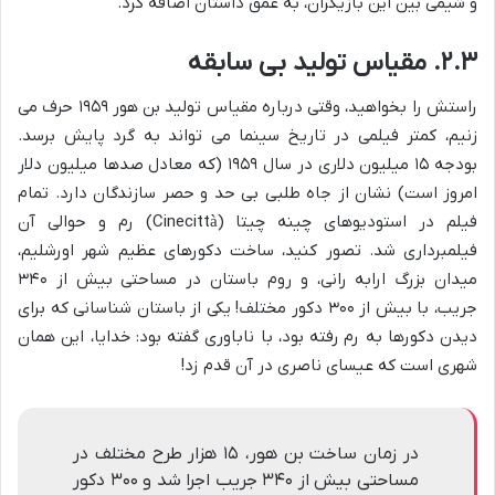
و شیمی بین این بازیگران، به عمق داستان اضافه کرد.
۲.۳. مقیاس تولید بی سابقه
راستش را بخواهید، وقتی درباره مقیاس تولید بن هور ۱۹۵۹ حرف می
زنیم، کمتر فیلمی در تاریخ سینما می تواند به گرد پایش برسد.
بودجه ۱۵ میلیون دلاری در سال ۱۹۵۹ (که معادل صدها میلیون دلار
امروز است) نشان از جاه طلبی بی حد و حصر سازندگان دارد. تمام
فیلم در استودیوهای چینه چیتا (Cinecittà) رم و حوالی آن
فیلمبرداری شد. تصور کنید، ساخت دکورهای عظیم شهر اورشلیم،
میدان بزرگ ارابه رانی، و روم باستان در مساحتی بیش از ۳۴۰
جریب، با بیش از ۳۰۰ دکور مختلف! یکی از باستان شناسانی که برای
دیدن دکورها به رم رفته بود، با ناباوری گفته بود: خدایا، این همان
شهری است که عیسای ناصری در آن قدم زد!
در زمان ساخت بن هور، ۱۵ هزار طرح مختلف در
مساحتی بیش از ۳۴۰ جریب اجرا شد و ۳۰۰ دکور