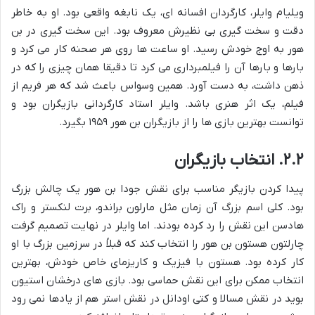
ویلیام وایلر، کارگردان افسانه ای، یک نابغه واقعی بود. او به خاطر
دقت و سخت گیری بی نظیرش معروف بود. این سخت گیری در بن
هور به اوج خودش رسید. او ساعت ها روی هر صحنه کار می کرد و
بارها و بارها آن را فیلمبرداری می کرد تا دقیقا همان چیزی را که در
ذهن داشت، به دست آورد. همین وسواس باعث شد که هر فریم از
فیلم، یک اثر هنری باشد. وایلر استاد کارگردانی بازیگران بود و
توانست بهترین بازی ها را از بازیگران بن هور ۱۹۵۹ بگیرد.
۲.۲. انتخاب بازیگران
پیدا کردن بازیگر مناسب برای نقش جودا بن هور یک چالش بزرگ
بود. کلی اسم بزرگ آن زمان مثل مارلون براندو، برت لنکستر و راک
هادسن این نقش را رد کرده بودند. اما وایلر در نهایت تصمیم گرفت
چارلتون هستون بن هور را انتخاب کند که قبلاً در سرزمین بزرگ با او
کار کرده بود. هستون با فیزیک و کاریزمای خاص خودش، بهترین
انتخاب ممکن برای این نقش حماسی بود. بازی های درخشان استیون
بوید در نقش مسالا و کتی اودانل در نقش استر هم از یادها نمی رود