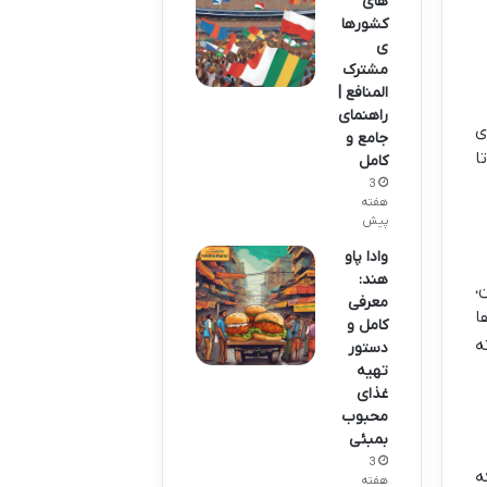
های
کشورها
ی
مشترک
المنافع |
راهنمای
ی
جامع و
ا
کامل
3
هفته
پیش
وادا پاو
هند:
،
معرفی
ا
کامل و
ه
دستور
تهیه
غذای
محبوب
بمبئی
3
ه
هفته