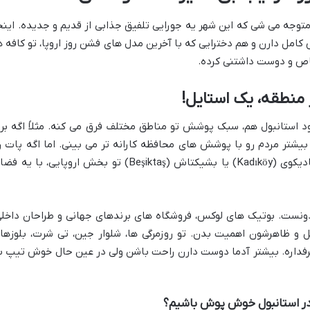
 متوجه می شی که این شهر یه جورایی تلفیق جذابی از قدیم و جدیده. اینج
امل دارن و هم دخترایی که با آخرین مدل های فشن روز اروپا، تو کافه ه
خاص و دوست داشتنی کرده.
 منطقه، یک استایل!
د استانبول هم، سبک پوشش تو مناطق مختلف فرق می کنه. مثلاً اگه بر
یشتر مردم رو با پوشش های محافظه کارانه تر می بینی. اما اگه پات ر
یکوی (Kadıköy)
یا
بشیکتاش (Beşiktaş)
تو بخش اروپایی، با یه فضا
دونست. بوتیک های لوکس، فروشگاه های برندهای جهانی و طراحان داخلی
و ظاهرشون اهمیت بدن. تو روزمرگی ها، شلوار جین، تی شرت، بلوزها
رفداره. بیشتر آدما دوست دارن راحت باشن ولی در عین حال خوش تیپ ب
در استانبول خوش پوش باشیم؟