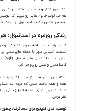
اگه امروز قدم تو خیابونای استانبول بذاری،
هم می تونی خانوم هایی رو ببینی که پوشش ک
نشستن. همین ترکیب، استانبول رو اینقدر 
زندگی روزمره در استانبول: هر
شاید برات جالب باشه بدونی که حتی تو خو
قسمت آسیایی شهر یا محله های سنتی تر، ب
بذاری تو محله هایی مثل
شیشلی (Şişli)
،
کاد
کاملاً مدرن و فشن روبرو می شی.
استانبول رو می شه مرکز مد و فشن ترکیه 
همه و همه باعث شدن که مردم به استایل 
شیک، کت و پالتو (بسته به فصل) خیلی پرط
نظر برسن.
توصیه های کلیدی برای مسافرها: چطور 