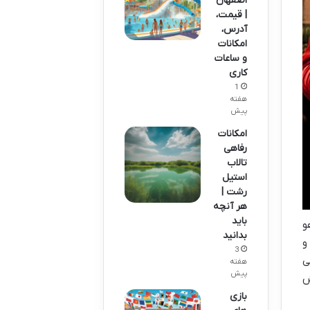
اصفهان
| قیمت،
آدرس،
امکانات
و ساعات
کاری
1
هفته
پیش
امکانات
رفاهی
تالاب
استیل
رشت |
هر آنچه
باید
و
بدانید
و
3
ی
هفته
پیش
ش
بازی