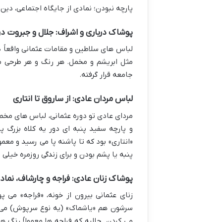
پارچه نبودن؛ نمادی از جایگاه اجتماعی، دین
پوشاک درباری و اشراف: جلال و جبروت در
لباس های سلاطین و مقامات عثمانی واقعاً دی
مثل ابریشم و مخمل. هر رنگ و هر طرحی
جامعه قرار گرفته.
لباس مردان عادی: از ساروق تا انتاری
مردای عادی تو دوره عثمانی، لباس های مخ
و پارچه سفید پنبه ای دور یه کلاه بزرگ
«انتاری» بود که تا پاشنه پا می رسید و مع
پنبه یا پشم بودن و برای زندگی روزمره خیلی
پوشاک زنان عادی: فراجه و چارشاف، نماد
زنای عثمانی بیرون از خونه، «فراجه» می 
سرشون هم «یاشماک» (یه نوع سرپوش) می ذ
می کردن. جالبه که فراجه ها معمولاً رنگ 