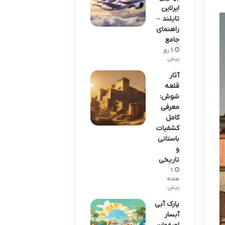
ایرلاین
تایلند –
راهنمای
جامع
5 روز
پیش
آثار
قلعه
شوش:
معرفی
کامل
کشفیات
باستانی
و
تاریخی
1
هفته
پیش
پارک آبی
آبسار