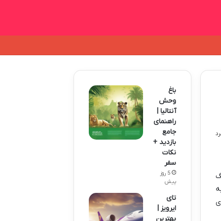
باغ
وحش
آنتالیا |
راهنمای
جامع
بازدید +
نکات
سفر
5 روز
گ
پیش
ه
تای
ی
ایرویز |
بهترین