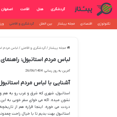
گردشگری
هتل
اقامت
اصفهان
تکنولوژی
اقتصادی
مجله پیشتاز
بین الملل
گردشگری و اقامتی
ورز
مجله پیشتاز
/
گردشگری و اقامتی
/
لباس مردم اس
لباس مردم استانبول: راهنما
آخرین به روز رسانی: 26/06/1404
آشنایی با لباس مردم استانبول
استانبول، شهری که شرق و غرب رو به هم 
نشون میده. اگه می خوای سفر خوبی به این 
دردت می خوره. اینجا قراره هم از تاریخ
استانبول بهت بدیم تا با خیال راحت چمدونت