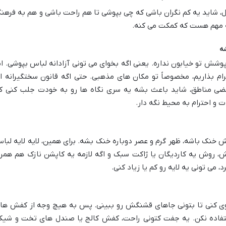
بول، شاید یه کم نگران باشی که چی بپوشی تا هم راحت باشی و هم به فرهن
کته مهم هست که کمکت می کنه.
شه
پوشش تو خیابون نداره. یعنی اگه بخوای می تونی آزادانه لباس بپوشی. ام
م بذاریم، مخصوصاً تو مکان های مذهبی. حتی اگه قانون سختگیرانه ا
عضی مناطق، شاید باعث بشه یه سری نگاه ها رو به خودت جلب کنی ک
و احترام به محیط نگه دار.
 خنک باشه، ظهر گرم و عصر دوباره خنک بشه. برای همین،
لایه لایه لبا
ش، روش یه کاردیگان یا ژاکت سبک و اگه لازمه یه کاپشن نازک هم همرا
می تونی یه لایه رو کم یا زیاد کنی.
روی کنی تا بتونی جاهای قشنگش رو ببینی. پس به هیچ وجه
از کفش ها
فاده نکن
. یه جفت کتونی راحت، کفش کالج یا صندل های تخت و شیک