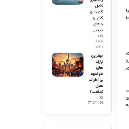
راهنمای
کامل
ا
گشت و
ا
گذار و
جاهای
دیدنی
4
هفته
پیش
ی
بهترین
و
پارک
ی
های
موضوع
ی اطراف
هتل
،
کدامند؟
ی
07/10/1404
ه