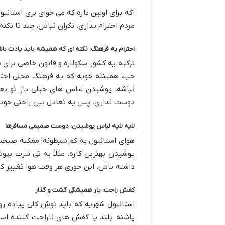
اگه برای اولین باره که می خوای بری استان
مردم احترام بذاری. نگران نباش، چند تا ن
احترام به فرهنگ: نکته ای که همیشه باید یادت با
ترکیه یه کشور سکولاره و قانون خاصی برای 
خب، همیشه خوبه که به فرهنگ محلی احترا
نباشه، پوشیدن لباس های خیلی باز تو ب
دوست نداری. پس یه تعادل بین راحتی خودت 
لایه لایه لباس پوشیدن: دوست صمیمی مسافرها
هوای استانبول یه کم شیطونه! ممکنه صبحش
پوشیدن
بهترین کاره. مثلاً یه تی شرت بپو
داشته باش. این جوری هر وقت هوا تغییر کرد، 
کفش راحت: یار همیشگی گشت و گذار
استانبول شهریه که باید توش کلی پیاده 
پاشنه بلند یا کفش های ناراحت کننده است