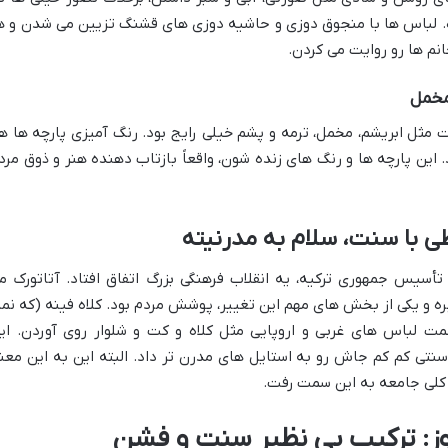
 لباس ها با منجوق دوزی و حاشیه دوزی های قشنگ تزیین می شدن و ه
نم ها رو روایت می کردن.
 مخمل
یت مثل ابریشم، مخمل، ترمه و پشم خیلی رایج بود. رنگ آمیزی پارچه ها ه
 این پارچه ها و رنگ های زنده شون، واقعاً بازتاب دهنده هنر و ذوق مرد
ظی با سنت، سلام به مدرنیته
تأسیس جمهوری ترکیه، یه انقلاب فرهنگی بزرگ اتفاق افتاد. آتاتورک م
 و یکی از بخش های مهم این تغییر، پوشش مردم بود. کلاه فینه (که نما
مت لباس های غربی و اروپایی مثل کلاه و کت و شلوار روی آوردن. ای
نتی کم کم جاش رو به استایل های مدرن تر داد. البته این به این معن
 کلی جامعه به این سمت رفت.
روز: ترکیب بی نظیر سنت و فشن