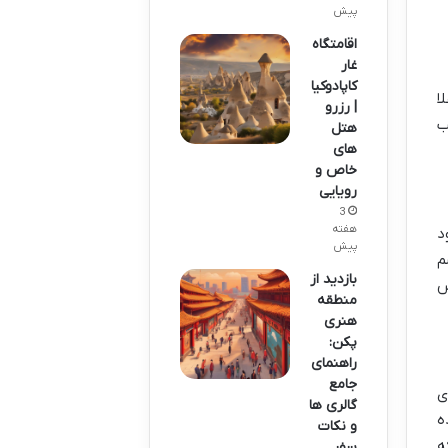
پیش
اقامتگاه
غار
کاپادوکیا
ا
| رزرو
ب
هتل
های
خاص و
رویایی
3
هفته
د
پیش
م
بازدید از
س
منطقه
هنری
پکن:
راهنمای
جامع
ی
گالری ها
ه
و نکات
ه
سفر