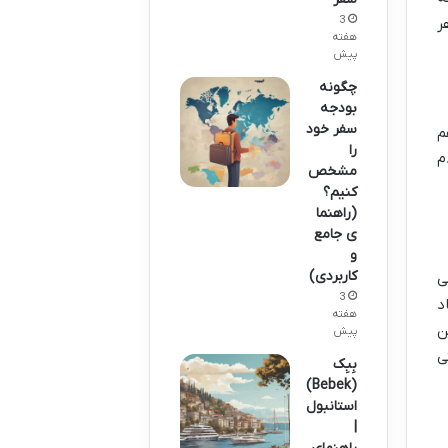
3
ر
هفته
پیش
چگونه
بودجه
سفر خود
م
را
م
مشخص
کنیم؟
(راهنما
ی جامع
و
کاربردی)
ی
3
د
هفته
ن
پیش
ی
بِبِک
(Bebek)
استانبول
|