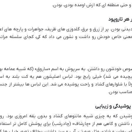
 و حتی منطقه ای که ازش اومده بودی، بودن.
 هر تاروپود
دنی بودن. پر از زرق و برق، گلدوزی های ظریف، جواهرات و پارچه های اعل
 معنی خاص خودش رو داشت و نشون می داد که کی، کجای سلسله مرات
صوص خودشون رو داشتن. یه سرپوش به اسم «ساروق» (که شبیه عمامه بو
 پیچیده می شد) خیلی رایج بود. لباس اصلیشون هم یه کت بلند به اس
مولاً با شلوارهای گشاد و راحت پوشیده می شد. این لباس ها بیشتر از جن
 مناسب بودن.
 پوشیدگی و زیبایی
پوشیدن که یه چیزی شبیه مانتوهای گشاد و بدون یقه امروزی بود. رو
اشتن و گاهی هم از «چارشاف» (چادرشب) برای پوشش کامل تر استفاد
های روشن و شادی مثل صورتی، آبی و سبز داشتن، برخلاف تصور خیلی ها ک