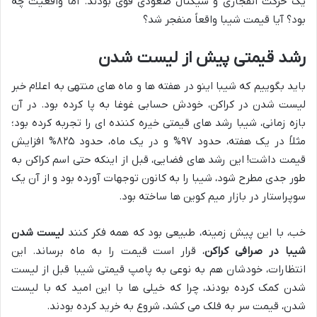
یک حرکت انفجاری و سیگنال صعودی قوی بودند. اما واقعیت چه
بود؟ آیا قیمت شیبا واقعاً منفجر شد؟
رشد قیمتی پیش از لیست شدن
باید بگوییم که شیبا اینو در هفته ها و ماه های منتهی به اعلام خبر
لیست شدن در کراکن، خودش حسابی غوغا به پا کرده بود. در آن
بازه زمانی، شیبا رشد های قیمتی خیره کننده ای را تجربه کرده بود؛
مثلاً در یک هفته، حدود ۹۷% و در یک ماه، حدود ۸۲۵% افزایش
قیمت داشت! این رشد های فضایی، قبل از اینکه حتی اسم کراکن به
طور جدی مطرح شود، شیبا را به کانون توجهات آورده بود و از آن یک
سوپراستار در بازار میم کوین ها ساخته بود.
خب، با این پیش زمینه، طبیعی بود که همه فکر کنند
لیست شدن
شیبا در صرافی کراکن
، قرار است قیمت را به ماه برساند. این
انتظارات، خودشان هم به نوعی به پامپ قیمتی شیبا قبل از لیست
شدن کمک کرده بودند، چرا که خیلی ها با این امید که با لیست
شدن، قیمت سر به فلک می کشد، شروع به خرید کرده بودند.