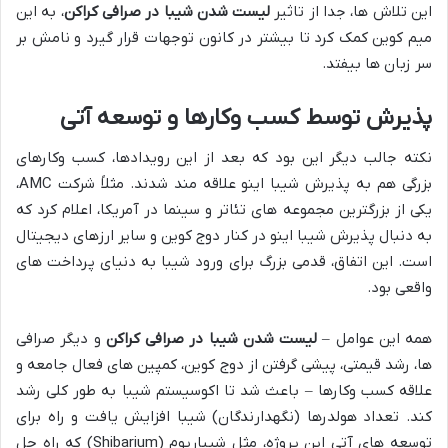
این تلاش ها، جدا از تاثیر
لیست شدن شیبا در صرافی کراکن
، به این
میم کوین کمک کرد تا بیشتر در کانون توجهات قرار گیرد و نامش بر
سر زبان ها بیفتد.
پذیرش توسط کسب وکارها و توسعه آتی
نکته جالب دیگر این بود که بعد از این رویدادها، کسب وکارهای
بزرگی هم به پذیرش شیبا اینو علاقه مند شدند. مثلاً شرکت AMC،
یکی از بزرگترین مجموعه های تئاتر و سینما در آمریکا، اعلام کرد که
به دنبال پذیرش شیبا اینو در کنار دوج کوین و سایر ارزهای دیجیتال
است. این اتفاق، قدمی بزرگ برای ورود شیبا به دنیای پرداخت های
واقعی بود.
همه این عوامل –
لیست شدن شیبا در صرافی کراکن
و دیگر صرافی
ها، رشد قیمتی، پیشی گرفتن از دوج کوین، کمپین های فعال جامعه و
علاقه کسب وکارها – باعث شد تا اکوسیستم شیبا به طور کلی رشد
کند. تعداد هولدرها (نگهدارندگان) شیبا افزایش یافت و راه برای
توسعه های آتی این پروژه، مثل شیباریوم (Shibarium) که راه حل