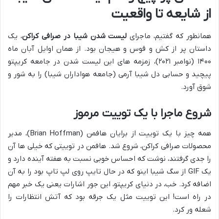
از شایعه تا واقعیت
همانطور که گفتیم، ماجرای
لیست شدن شیبا در صرافی کراکن
، یک
داستان پر از کش و قوس و هیجان بود. از همان اوایل آبان ماه
۱۴۰۰ (نوامبر ۲۰۲۱)، زمزمه های این لیست شدن در جامعه کریپتو
پیچید و حسابی دل شیبا آرمی (جامعه هواداران شیبا) را به شور و
شوق آورد.
شروع ماجرا با یک توییت مرموز
همه چیز با یک توییت از برایان هافمن (Brian Hoffman)، مدیر
محصولات صرافی کراکن، شروع شد. هافمن در توییتی که خیلی ها آن
را جدی گرفتند، نوشت که احساس خوبی نسبت به هفته آینده دارد و
یک GIF از سگ شیبا اینو که در حال تایپ روی لپ تاپ بود را به آن
اضافه کرد. خب، در دنیای کریپتو، این جور اشارات یعنی یک خبر مهم
در راه است! این توییت مثل یک جرقه بود که آتش انتظارات را
شعله ور کرد.