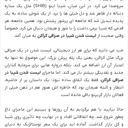
سروصدا می کرد. در این میان، شیبا اینو (SHIB) مثل یک ستاره
دنباله دار ظاهر شد و دل خیلی ها را برد. از یک شوخی ساده، به یک
پدیده تبدیل شد که جامعه ای پرشور پشتش بود. همین جامعه، هر
قدمی که شیبا برمی داشت را با شور و هیجان دنبال می کرد، خصوصاً
وقتی صحبت از
لیست شدن شیبا در صرافی کراکن
به میان آمد.
خب، می دانید که برای هر ارز دیجیتالی، لیست شدن در یک صرافی
بزرگ مثل کراکن، یعنی یک پله پرش بزرگ. این موضوع نه تنها به
اعتبار آن ارز اضافه می کند، بلکه دروازه هایی برای سرمایه گذاران
جدید و نقدینگی بیشتر باز می کند. اما ماجرای
لیست شدن شیبا در
صرافی کراکن
، فقط یک اتفاق ساده نبود؛ یک داستان پر از حاشیه،
انتظار و البته هیجان بود که خاطره اش هنوز هم در ذهن خیلی از
فعالان بازار کریپتو باقی مانده است.
حالا بیایید با هم برگردیم به آن روزها و ببینیم این ماجرای داغ
چطور شروع شد، چه اتفاقاتی افتاد و در نهایت چه تاثیری روی شیبا
و کل بازار گذاشت. آماده اید برای یک سفر نوستالژیک به دنیای