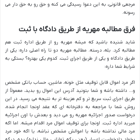
مرجعی قانونی، به این دعوا رسیدگی می کنه و حق رو به حق دار می
رسونه.
فرق مطالبه مهریه از طریق دادگاه با ثبت
شاید شنیده باشید که میشه مهریه رو از طریق اداره ثبت هم
مطالبه کرد. بله، درسته. مطالبه مهریه دو تا راه اصلی داره: یکی از
طریق دادگاه و یکی از طریق اجرای ثبت. کدوم یکی بهتره؟ بستگی به
شرایط شما داره:
اگر مرد اموال قابل توقیف مثل خونه، ماشین، حساب بانکی مشخص
و… داشته باشه و شما بتونید آدرس این اموال رو بدید، معمولاً از
طریق اجرای ثبت سریع تر و کم هزینه تر به نتیجه می رسید. در این
روش، شما با مراجعه به دفترخانه ای که عقد اونجا انجام شده،
درخواست صدور اجرائیه مهریه رو می دید و بعدش با اون اجرائیه
میرید اداره ثبت. اونجا برای توقیف اموال مرد اقدام میشه. اما اگه
مرد مالی نداشته باشه یا اموالش مشخص نباشه، یا اگه خود مرد
بخواد دادخواست اعسار (یعنی بگه توانایی مالی نداره) بده، دیگه