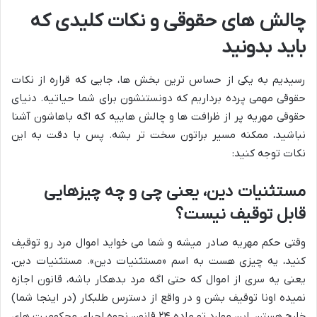
چالش های حقوقی و نکات کلیدی که
باید بدونید
رسیدیم به یکی از حساس ترین بخش ها، جایی که قراره از نکات
حقوقی مهمی پرده برداریم که دونستنشون برای شما حیاتیه. دنیای
حقوقی مهریه پر از ظرافت ها و چالش هاییه که اگه باهاشون آشنا
نباشید، ممکنه مسیر براتون سخت تر بشه. پس با دقت به این
نکات توجه کنید:
مستثنیات دین، یعنی چی و چه چیزهایی
قابل توقیف نیست؟
وقتی حکم مهریه صادر میشه و شما می خواید اموال مرد رو توقیف
کنید، یه چیزی هست به اسم «مستثنیات دین». مستثنیات دین،
یعنی یه سری از اموال که حتی اگه مرد بدهکار باشه، قانون اجازه
نمیده اونا توقیف بشن و در واقع از دسترس طلبکار (در اینجا شما)
خارج هستن. این موارد تو ماده ۲۴ قانون نحوه اجرای محکومیت های