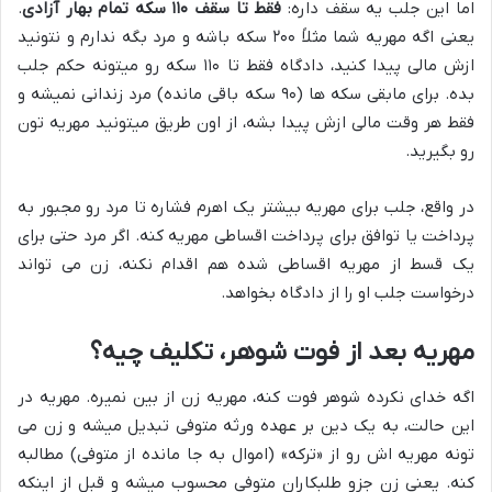
اما این جلب یه سقف داره:
فقط تا سقف ۱۱۰ سکه تمام بهار آزادی
.
یعنی اگه مهریه شما مثلاً ۲۰۰ سکه باشه و مرد بگه ندارم و نتونید
ازش مالی پیدا کنید، دادگاه فقط تا ۱۱۰ سکه رو میتونه حکم جلب
بده. برای مابقی سکه ها (۹۰ سکه باقی مانده) مرد زندانی نمیشه و
فقط هر وقت مالی ازش پیدا بشه، از اون طریق میتونید مهریه تون
رو بگیرید.
در واقع، جلب برای مهریه بیشتر یک اهرم فشاره تا مرد رو مجبور به
پرداخت یا توافق برای پرداخت اقساطی مهریه کنه. اگر مرد حتی برای
یک قسط از مهریه اقساطی شده هم اقدام نکنه، زن می تواند
درخواست جلب او را از دادگاه بخواهد.
مهریه بعد از فوت شوهر، تکلیف چیه؟
اگه خدای نکرده شوهر فوت کنه، مهریه زن از بین نمیره. مهریه در
این حالت، به یک دین بر عهده ورثه متوفی تبدیل میشه و زن می
تونه مهریه اش رو از «ترکه» (اموال به جا مانده از متوفی) مطالبه
کنه. یعنی زن جزو طلبکاران متوفی محسوب میشه و قبل از اینکه