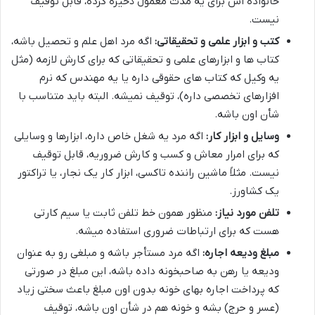
خانواده اش برای یه مدت معمول ذخیره کرده، قابل توقیف
نیست.
کتب و ابزار علمی و تحقیقاتی:
اگه مرد اهل علم و تحصیل باشه،
کتاب ها و ابزارهای علمی و تحقیقاتی که برای کارش لازمه (مثل
یه وکیل که کتاب های حقوقی داره یا یه مهندس که نرم
افزارهای تخصصی داره)، توقیف نمیشه. البته باید متناسب با
شأن اون باشه.
وسایل و ابزار کار:
اگه مرد یه شغل خاص داره، ابزارها و وسایلی
که برای امرار معاش و کسب و کارش ضروریه، قابل توقیف
نیست. مثلاً ماشین راننده تاکسی، ابزار کار یک نجار، یا تراکتور
یک کشاورز.
تلفن مورد نیاز:
منظور همون خط تلفن ثابت یا سیم کارتی
هست که برای ارتباطات ضروری استفاده میشه.
مبلغ ودیعه اجاره:
اگه مرد مستأجر باشه و مبلغی رو به عنوان
ودیعه یا رهن به صاحبخونه داده باشه، این مبلغ در صورتی
که پرداخت اجاره بهای خونه بدون اون مبلغ باعث سختی زیاد
(عسر و حرج) بشه و خونه هم در شأن اون باشه، توقیف