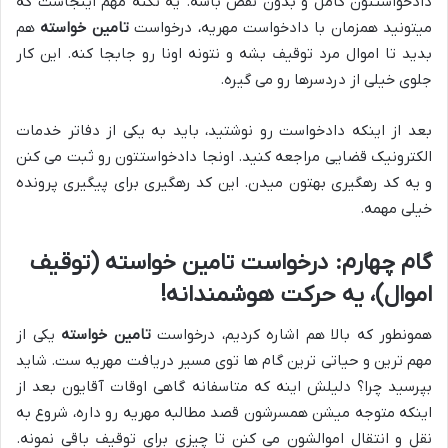
دادخواستتون کامل و بدون نقص باشه. یه نکته مهم اینجاست که
میتونید همزمان با دادخواست مهریه، درخواست
تامین خواسته
هم
بدید تا اموال مرد توقیف بشه و نتونه اونا رو جابجا کنه. این کار
جلوی خیلی از دردسرها رو می گیره.
بعد از اینکه دادخواست رو نوشتید، باید به یکی از دفاتر خدمات
الکترونیک قضایی مراجعه کنید. اونجا دادخواستتون رو ثبت می کنن
و یه کد رهگیری بهتون میدن. این کد رهگیری برای پیگیری پرونده
خیلی مهمه.
گام چهارم: درخواست تامین خواسته (توقیف
اموال)، یه حرکت هوشمندانه!
همونطور که بالا هم اشاره کردیم، درخواست
تامین خواسته
یکی از
مهم ترین و حیاتی ترین گام ها توی مسیر دریافت مهریه ست. شاید
بپرسید چرا؟ دلیلش اینه که متاسفانه گاهی اوقات آقایون بعد از
اینکه متوجه میشن همسرشون قصد مطالبه مهریه رو داره، شروع به
نقل و انتقال اموالشون می کنن تا چیزی برای توقیف باقی نمونه.