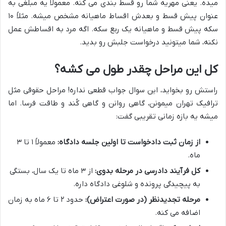
میده. یعنی مهریه شما رو قسط بندی می کنه. معمولاً یه مبلغی به
عنوان پیش قسط و بعدش اقساط ماهیانه مشخص میشه. مثلاً ۱۰
سکه پیش قسط و ماهیانه یک ربع سکه. اگه مرد به اقساطش عمل
نکنه، شما میتونید درخواست جلبش رو بدید.
کل این مراحل چقدر طول می کشه؟
راستش رو بخواید، این سوال جواب قطعی نداره! مراحل حقوقی مثل
ترافیک تهران میمونن، گاهی روانن و گاهی کُند و طاقت فرسا. اما
میشه یه بازه زمانی تقریبی گفت:
از زمان ثبت دادخواست تا اولین جلسه دادگاه:
معمولاً ۱ تا ۳
ماه.
کل فرآیند دادرسی در مرحله بدوی:
از ۳ ماه تا یک سال، بستگی
به پیچیدگی پرونده و شلوغی دادگاه داره.
مرحله تجدیدنظر (در صورت اعتراض):
حدود ۲ تا ۶ ماه به زمان
اضافه می کنه.