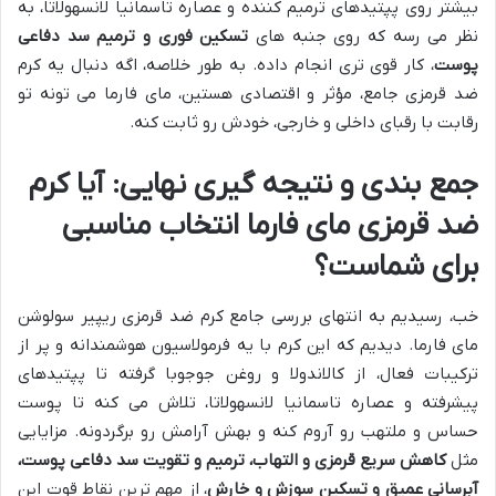
بیشتر روی پپتیدهای ترمیم کننده و عصاره تاسمانیا لانسهولاتا، به
نظر می رسه که روی جنبه های
تسکین فوری و ترمیم سد دفاعی
پوست
، کار قوی تری انجام داده. به طور خلاصه، اگه دنبال یه کرم
ضد قرمزی جامع، مؤثر و اقتصادی هستین، مای فارما می تونه تو
رقابت با رقبای داخلی و خارجی، خودش رو ثابت کنه.
جمع بندی و نتیجه گیری نهایی: آیا کرم
ضد قرمزی مای فارما انتخاب مناسبی
برای شماست؟
خب، رسیدیم به انتهای بررسی جامع کرم ضد قرمزی ریپیر سولوشن
مای فارما. دیدیم که این کرم با یه فرمولاسیون هوشمندانه و پر از
ترکیبات فعال، از کالاندولا و روغن جوجوبا گرفته تا پپتیدهای
پیشرفته و عصاره تاسمانیا لانسهولاتا، تلاش می کنه تا پوست
حساس و ملتهب رو آروم کنه و بهش آرامش رو برگردونه. مزایایی
مثل
کاهش سریع قرمزی و التهاب، ترمیم و تقویت سد دفاعی پوست،
آبرسانی عمیق و تسکین سوزش و خارش
، از مهم ترین نقاط قوت این