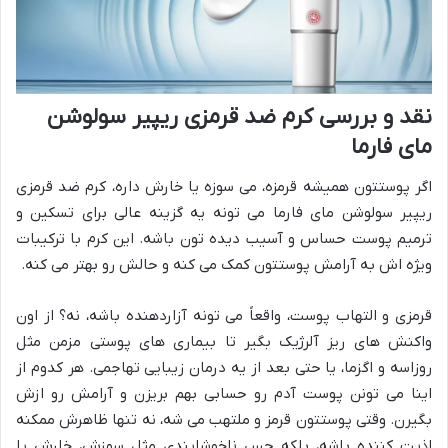
نقد و بررسی کرم ضد قرمزی ریپیر سولوشن
مای فارما
اگر پوستتون همیشه قرمزه، می سوزه یا خارش داره، کرم ضد قرمزی
ریپیر سولوشن مای فارما می تونه یه گزینه عالی برای تسکین و
ترمیم پوست حساس و آسیب دیده تون باشه. این کرم با ترکیبات
ویژه اش به آرامش پوستتون کمک می کنه و حالش رو بهتر می کنه.
قرمزی و التهاب پوست، واقعاً می تونه آزاردهنده باشه، نه؟ از اون
واکنش های ریز آلرژیک بگیر تا بیماری های پوستی مزمن مثل
روزاسه و اگزما، یا حتی بعد از یه درمان زیبایی تهاجمی. هر کدوم از
اینا می تونن پوست آدم رو حسابی بهم بریزن و آرامش رو ازش
بگیرن. وقتی پوستتون قرمز و ملتهب می شه، نه تنها ظاهرش ممکنه
اذیت کننده باشه، بلکه حس ناخوشایندی مثل سوزش، خارش یا