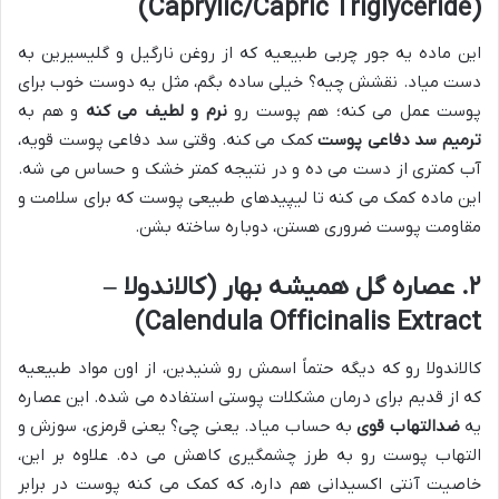
(Caprylic/Capric Triglyceride)
این ماده یه جور چربی طبیعیه که از روغن نارگیل و گلیسیرین به
دست میاد. نقشش چیه؟ خیلی ساده بگم، مثل یه دوست خوب برای
پوست عمل می کنه؛ هم پوست رو
نرم و لطیف می کنه
و هم به
ترمیم سد دفاعی پوست
کمک می کنه. وقتی سد دفاعی پوست قویه،
آب کمتری از دست می ده و در نتیجه کمتر خشک و حساس می شه.
این ماده کمک می کنه تا لیپیدهای طبیعی پوست که برای سلامت و
مقاومت پوست ضروری هستن، دوباره ساخته بشن.
۲. عصاره گل همیشه بهار (کالاندولا –
Calendula Officinalis Extract)
کالاندولا رو که دیگه حتماً اسمش رو شنیدین، از اون مواد طبیعیه
که از قدیم برای درمان مشکلات پوستی استفاده می شده. این عصاره
یه
ضدالتهاب قوی
به حساب میاد. یعنی چی؟ یعنی قرمزی، سوزش و
التهاب پوست رو به طرز چشمگیری کاهش می ده. علاوه بر این،
خاصیت آنتی اکسیدانی هم داره، که کمک می کنه پوست در برابر