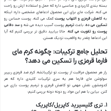
بسته بندی کاربردی و مناسبی داره که حمل و استفاده ازش رو راحت
می کنه. شرکت مای برای این محصول ادعاهای مشخصی داره: اینکه
به
کاهش قرمزی و التهاب پوست
کمک می کنه، پوست حساس رو
تسکین می ده
، باعث
ترمیم
پوست آسیب دیده می شه و
سد دفاعی
پوست رو تقویت می کنه
. حالا بیایید دقیق تر بررسی کنیم که آیا
این ادعاها چقدر به واقعیت نزدیک هستن.
تحلیل جامع ترکیبات: چگونه کرم مای
فارما قرمزی را تسکین می دهد؟
راز هر محصول مراقبت از پوست، تو ترکیباتشه. کرم ضد قرمزی ریپیر
سولوشن مای فارما هم یه سری ترکیبات کلیدی داره که هر
کدومشون نقش مهمی تو کاهش قرمزی و ترمیم پوست بازی می
کنن. بیاین با هم این مواد رو دونه دونه بررسی کنیم:
۱. تری گلیسیرید کاپریل/کاپریک