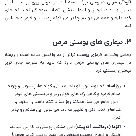
آلودگی هوای شهرهای بزرگ؛ همه اینا می تونن روی پوست ما اثر
بذارن و باعث قرمزی و التهاب بشن. آفتاب سوختگی که دیگه جای
خود داره و همه می دونیم چقدر می تونه پوست رو قرمز و حساس
کنه.
۳. بیماری های پوستی مزمن
بعضی وقت ها قرمزی پوست فراتر از یه واکنش ساده است و ریشه
در بیماری های پوستی مزمن داره که باید به صورت جدی تری
بهشون رسیدگی کرد.
روزاسه:
اگه پوستتون تو ناحیه بینی، گونه ها، پیشونی و چونه
مدام قرمزه و گاهی رگ های خونی ریز و برجستگی های قرمز
روش ظاهر می شه، ممکنه روزاسه داشته باشین. استرس،
غذاهای تند، الکل و تغییرات دما می تونن این علائم رو بدتر
کنن.
اگزما (درماتیت آتوپیک):
این مشکل پوستی با خارش شدید،
خشکی و قرمزی پوست مشخص می شه. پوست اگزما معمولاً