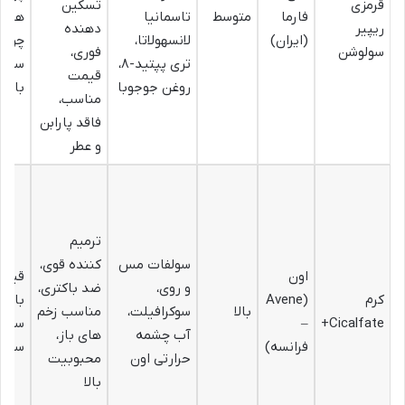
قرمزی
تسکین
فارما
متوسط
تاسمانیا
های 
ریپیر
دهنده
(ایران)
لانسهولاتا،
چرب 
سولوشن
فوری،
تری پپتید-۸،
سنگی
قیمت
روغن جوجوبا
باشد
مناسب،
فاقد پارابن
و عطر
ترمیم
سولفات مس
کننده قوی،
اون
قیمت 
و روی،
ضد باکتری،
کرم
(Avene
بافت
بالا
سوکرافیلت،
مناسب زخم
Cicalfate+
–
سنگی
آب چشمه
های باز،
فرانسه)
سفید
حرارتی اون
محبوبیت
بالا