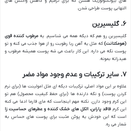
های بیوتکنولوژیک هستن که برای ترمیم و کاهش واکنش های
التهابی پوست طراحی شدن.
۶. گلیسیرین
گلیسیرین رو هم که دیگه همه می شناسیم. یه
مرطوب کننده قوی
(هومکتانت)
که مثل یه آهن ربا رطوبت رو از هوا جذب می کنه و تو
پوست نگه می داره. این کار باعث می شه پوست همیشه مرطوب و
هیدراته بمونه.
۷. سایر ترکیبات و عدم وجود مواد مضر
علاوه بر این مواد اصلی، ترکیبات دیگه ای مثل امولینت ها (برای نرم
کردن پوست) و نگه دارنده ها (برای حفظ کیفیت محصول) هم تو
این کرم وجود دارن. نکته مهم اینجاست که مای فارما ادعا می کنه
این کرم
فاقد پارابن، الکل های خشک کننده و عطرهای حساسیت زا
است که این خودش یه پوئن مثبت برای پوست های حساس به
شمار می ره.