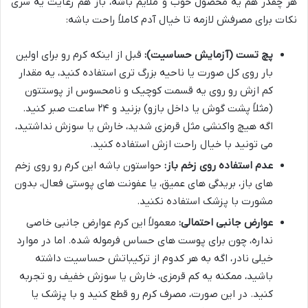
هر چقدر هم یه محصول خوب و ملایم باشه، باز هم رعایت یه سری
نکات برای مصرفش لازمه تا خیال آدم کاملاً راحت باشه:
پچ تست (آزمایش حساسیت):
قبل از اینکه کرم رو برای اولین
بار روی کل صورت یا ناحیه بزرگ تری استفاده کنید، یه مقدار
کم ازش رو روی یه قسمت کوچیک و نامحسوس از پوستتون
(مثلاً پشت گوش یا داخل بازو) بزنید و ۲۴ ساعت صبر کنید.
اگه هیچ واکنشی مثل قرمزی شدید، خارش یا سوزش نداشتید،
می تونید با خیال راحت ازش استفاده کنید.
عدم استفاده روی زخم باز:
حواستون باشه این کرم رو روی زخم
های باز، بریدگی های عمیق، یا عفونت های پوستی فعال، بدون
مشورت با پزشک استفاده نکنید.
عوارض جانبی احتمالی:
معمولاً این کرم عوارض جانبی خاصی
نداره، چون برای پوست های حساس فرموله شده. اما در موارد
خیلی نادر، اگه به هر کدوم از ترکیباتش حساسیت داشته
باشید، ممکنه یه کم قرمزی، خارش یا سوزش خفیف رو تجربه
کنید. در این صورت، مصرف کرم رو قطع کنید و با پزشک یا