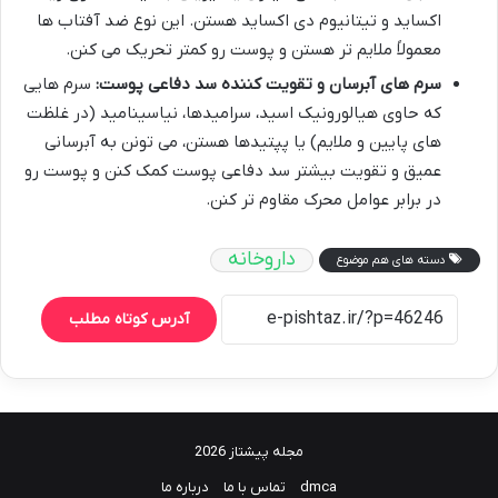
اکساید و تیتانیوم دی اکساید هستن. این نوع ضد آفتاب ها
معمولاً ملایم تر هستن و پوست رو کمتر تحریک می کنن.
سرم های آبرسان و تقویت کننده سد دفاعی پوست:
سرم هایی
که حاوی هیالورونیک اسید، سرامیدها، نیاسینامید (در غلظت
های پایین و ملایم) یا پپتیدها هستن، می تونن به آبرسانی
عمیق و تقویت بیشتر سد دفاعی پوست کمک کنن و پوست رو
در برابر عوامل محرک مقاوم تر کنن.
داروخانه
دسته های هم موضوع
آدرس کوتاه مطلب
مجله پیشتاز 2026
dmca
تماس با ما
درباره ما