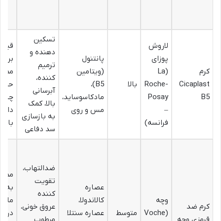
تسکین
لاروش
قیمت 
دهنده و
پوزای
پانتنول
برای 
ترمیم
کرم
(La
(ویتامین
ممکن
کننده،
Cicaplast
Roche-
بالا
B5)،
حس
آبرسانی
B5
Posay
مادکاسوساید،
چسبن
بالا، کمک
–
مس و روی
داشت
به بازسازی
فرانسه)
باشد
سد دفاعی
ضدالتهاب،
ممکن
تقویت
عصاره
به ان
کننده
وچه
کالاندولا،
مای ف
کرم ضد
عروق خونی،
(Voche
متوسط
عصاره سنتلا
در تر
قرمزی وچه
مرطوب