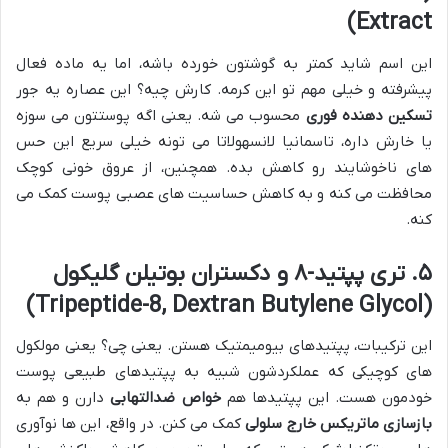
Extract)
این اسم شاید کمتر به گوشتون خورده باشه، اما یه ماده فعال
پیشرفته و خیلی مهم تو این کرمه. کارش چیه؟ این عصاره یه جور
تسکین دهنده فوری
محسوب می شه. یعنی اگه پوستتون می سوزه
یا خارش داره، تاسمانیا لانسهولاتا می تونه خیلی سریع این حس
های ناخوشایند رو کاهش بده. همچنین، از عروق خونی کوچک
محافظت می کنه و به کاهش حساسیت های عصبی پوست کمک می
کنه.
۵. تری پپتید-۸ و دکستران بوتیلن گلیکول
(Tripeptide-8, Dextran Butylene Glycol)
این ترکیبات، پپتیدهای بیومیمتیک هستن. یعنی چی؟ یعنی مولکول
های کوچیکی که عملکردشون شبیه به پپتیدهای طبیعی پوست
خودمون هست. این پپتیدها هم
خواص ضدالتهابی
دارن و هم به
بازسازی ماتریکس خارج سلولی
کمک می کنن. در واقع، این ها نوآوری