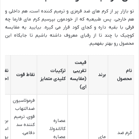
تو بازار پر از کرم های ضد قرمزی و ترمیم کننده است، هم داخلی و
هم خارجی. پس طبیعیه که از خودمون بپرسیم کرم مای فارما چه
فرقی با بقیه داره و کجای گود قرار می گیره. بیایید یه مقایسه
کوچیک با چند تا از رقبای معروف داشته باشیم تا جایگاه این
محصول رو بهتر بفهمیم.
قیمت
نام
تقریبی
ترکیبات
نقاط
برند
نقاط قوت
محصول
(مقایسه
کلیدی متمایز
احتما
ای)
فرمولاسیون
ضدالتهاب
قوی، ترمیم
عصاره
برخی
کننده سد
کالاندولا،
است 
کرم ضد
دفاعی،
مای
عصاره
پوس