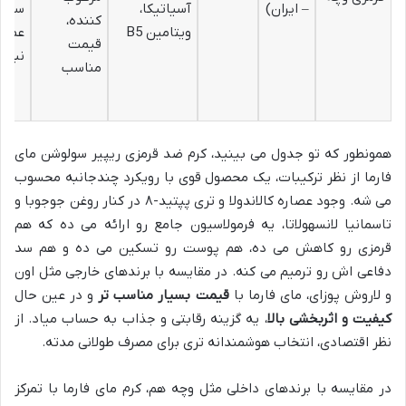
– ایران)
آسیاتیکا،
سد د
کننده،
ویتامین B5
عمیق
قیمت
نباش
مناسب
همونطور که تو جدول می بینید، کرم ضد قرمزی ریپیر سولوشن مای
فارما از نظر ترکیبات، یک محصول قوی با رویکرد چندجانبه محسوب
می شه. وجود عصاره کالاندولا و تری پپتید-۸ در کنار روغن جوجوبا و
تاسمانیا لانسهولاتا، یه فرمولاسیون جامع رو ارائه می ده که هم
قرمزی رو کاهش می ده، هم پوست رو تسکین می ده و هم سد
دفاعی اش رو ترمیم می کنه. در مقایسه با برندهای خارجی مثل اون
و لاروش پوزای، مای فارما با
قیمت بسیار مناسب تر
و در عین حال
کیفیت و اثربخشی بالا
، یه گزینه رقابتی و جذاب به حساب میاد. از
نظر اقتصادی، انتخاب هوشمندانه تری برای مصرف طولانی مدته.
در مقایسه با برندهای داخلی مثل وچه هم، کرم مای فارما با تمرکز