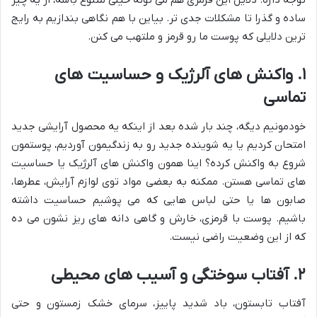
توجه داره. دلایل این قرمزی هم می تونه خیلی متنوع باشه، از یه چیز
ساده و گذرا تا مشکلات جدی تر. بیاین با هم نگاهی بندازیم به رایج
ترین دلایلی که پوست ما رو قرمز و ملتهب می کنن.
۱. واکنش های آلرژیک و حساسیت های
تماسی
خودمونیم دیگه، چند بار شده بعد از اینکه یه محصول آرایشی جدید
امتحان کردیم یا یه شوینده جدید رو به زندگیمون آوردیم، پوستمون
شروع به واکنش کرده؟ اینا همون واکنش های آلرژیک یا حساسیت
های تماسی هستن. ممکنه به بعضی مواد توی لوازم آرایش، عطرها،
صابون ها یا حتی لباس هایی که می پوشیم حساسیت داشته
باشیم. پوست با قرمزی، خارش و گاهی دانه های ریز نشون می ده
که از این وضعیت راضی نیست.
۲. آفتاب سوختگی و آسیب های محیطی
آفتاب تابستون، باد شدید پاییز، سرمای خشک زمستون و حتی