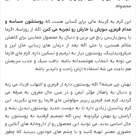
محصوله.
این کرم یه گزینه عالی برای کسانی هست که
پوستشون حساسه و
مدام قرمزی، سوزش یا خارش رو تجربه می کنن
. اگه از روزاسه، اگزما
یا پسوریازیس رنج می برین و دنبال یه محصول حمایتی برای کاهش
علائم هستین، یا حتی اگه بعد از درمان های زیبایی مثل لیزر و
میکرونیدلینگ، پوستتون نیاز به ترمیم و تسکین داره، کرم مای فارما
می تونه یه انتخاب هوشمندانه باشه. بافت سبک و جذب سریعش
هم باعث می شه استفاده ازش راحت و دلپذیر باشه.
تهش چی میشه؟ اگه پوستتون داره از قرمزی و التهاب فریاد می زنه
و دنبال یه راهکار مؤثر، ایمن و در عین حال مقرون به صرفه می
گردید، کرم ضد قرمزی ریپیر سولوشن مای فارما رو جدی بگیرید. این
کرم پتانسیل زیادی داره تا به دوست جدید پوستتون تبدیل بشه و
آرامش رو بهش برگردونه. پس اگه تصمیم گرفتید به پوستتون یه
حال اساسی بدید، می تونید این محصول رو از داروخانه های آنلاین و
حضوری معتبر تهیه کنید و با چشم های خودتون ببینید که چطور