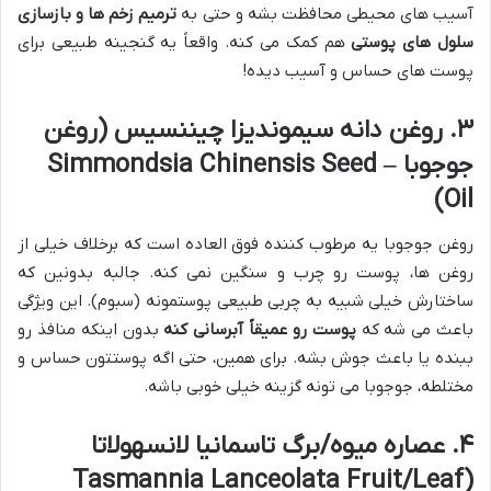
آسیب های محیطی محافظت بشه و حتی به
ترمیم زخم ها و بازسازی
سلول های پوستی
هم کمک می کنه. واقعاً یه گنجینه طبیعی برای
پوست های حساس و آسیب دیده!
۳. روغن دانه سیموندیزا چیننسیس (روغن
جوجوبا – Simmondsia Chinensis Seed
Oil)
روغن جوجوبا یه مرطوب کننده فوق العاده است که برخلاف خیلی از
روغن ها، پوست رو چرب و سنگین نمی کنه. جالبه بدونین که
ساختارش خیلی شبیه به چربی طبیعی پوستمونه (سبوم). این ویژگی
باعث می شه که
پوست رو عمیقاً آبرسانی کنه
بدون اینکه منافذ رو
ببنده یا باعث جوش بشه. برای همین، حتی اگه پوستتون حساس و
مختلطه، جوجوبا می تونه گزینه خیلی خوبی باشه.
۴. عصاره میوه/برگ تاسمانیا لانسهولاتا
(Tasmannia Lanceolata Fruit/Leaf