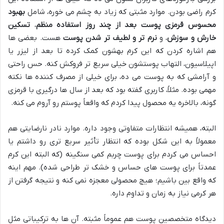
کرم راضی بودن. موارد مثبتی که زیاد به چشم می خوره، شامل
بهبود
محسوس قرمزی پوست بعد از چند روز استفاده منظم
،
تسکین
خارش و سوزش
، و
نرم تر و لطیف تر شدن پوست
هست. بعضی ها
هم اشاره کردن که این کرم بهشون کمک کرده تا بعد از لیزر یا
اپیلاسیون، التهاب پوستشون خیلی سریع تر فروکش کنه. حس راحتی
و آرامشی که به پوست می ده، برای خیلی از مصرف کننده ها نکته
مهمی بوده. مثلاً، کاربری گفته بود که بعد از سال ها درگیری با قرمزی
گونه، بالاخره یه محصول پیدا کردم که واقعاً پوستم رو آروم می کنه.
البته، همیشه انتظارات متفاوتی وجود داره. موارد نادر نارضایتی هم
معمولاً به این شکل بوده که انتظار تأثیر سریع تری رو داشتم یا
احساس می کردم برای پوست چربم کمی سنگینه (که البته این کرم
عمدتاً برای پوست های حساس و خشک تر طراحی شده). مهم اینه
که واقع بین باشیم؛ هیچ محصولی معجزه نمی کنه و نتیجه گرفتن از
هر کرمی نیاز به زمان و تداوم داره.
دیدگاه متخصصین پوست هم عموماً مثبته. آن ها به ترکیباتی مثل