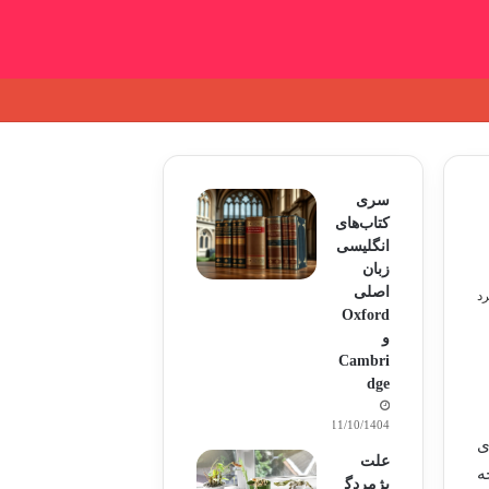
سری
کتاب‌های
انگلیسی
زبان
اصلی
Oxford
و
Cambri
dge
11/10/1404
وی
علت
ه
پژمردگ