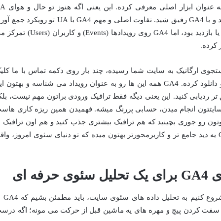
پشتیبانی از UA رو تموم کرده و GA4 رو به عنوان ابزار ا
هستید، وقتشه که یه کوچولو تغییر مسیر بدید و با GA4 رفیق شید. تفاوت اصلی و مهم GA4 با UA تو رویکرد
داده هاست. تو UA، همه چیز بر پایه سشن یا بازدید بود، اما GA4 روی رویدادها (Events) و کاربران 
 کرده.
جستجوی ارگانیک به سایت شما رسیده، چند بار روی دکمه تماس با ما کلی
کرده یا چقدر از یه فایل PDF تو سایتتون رو دانلود کرده. GA4 همه این ها رو به عنوان رویداد می شناسه و بهتون 
 تر ردیابی کنید. این یعنی دیگه فقط ترافیک ورودی براتون مهم نیست، بلک
و سایتتون انجام میدن، حسابی پررنگ میشه. فهمیدن همین ریزه کاری هاس
ون رو جوری بچینید که هم ترافیک بیشتری جذب کنید و هم اون ترافیک ب
مشتری های وفادار تبدیل بشن. در کل، GA4 یه دید جامع تر و کاربرمحورتر بهتون میده که تو دنیای سئوی امروز، واقع
ه ای
قبل از اینکه شیرجه بزنیم تو گزارش ها و 
سفت کردن پیچ و مهره های یه ماشین قبل از حرکت می مونه؛ اگه درس