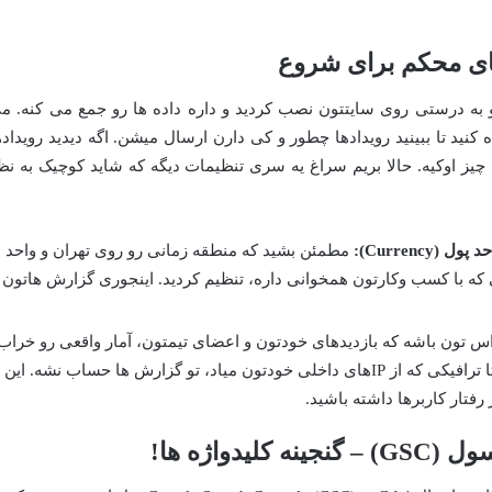
های محکم برای شروع
ن قدم، مطمئن شدن از اینه که GA4 رو به درستی روی سایتتون نصب کردید و داره داده ها رو جمع می کنه. 
ستفاده کنید تا ببینید رویدادها چطور و کی دارن ارسال میشن. اگه دیدید رویداده
چیز اوکیه. حالا بریم سراغ یه سری تنظیمات دیگه که شاید کوچیک به نظ
مطمئن بشید که منطقه زمانی رو روی تهران و واحد
لی که با کسب وکارتون همخوانی داره، تنظیم کردید. اینجوری گزارش هاتون
 تون باشه که بازدیدهای خودتون و اعضای تیمتون، آمار واقعی رو خراب
نکنه. می تونید تو GA4 یه فیلتر بذارید تا ترافیکی که از IPهای داخلی خودتون میاد، تو گزارش ها حساب نشه. این
رفتار کاربرها داشته باشید.