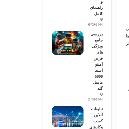
و
راهنمای
کامل
09/09/1404
می
بررسی
ا
جامع
ر
ویژگی
های
قرص
آمینو
اسید
6000
ماسل
گلد
21/08/1404
تبلیغات
آنلاین
کسب
وکارهای