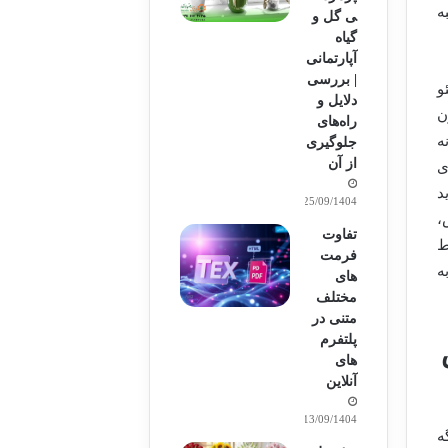
ه
ی گل و
گیاه
آپارتمانی
| بررسی
و
دلایل و
G) دقیقاً همون
راه‌های
ه
جلوگیری
از آن
ای
د
25/09/1404
،
تفاوت
اط
فرمت
ه
های
مختلف
متنی در
پلتفرم
ش
های
آنلاین
13/09/1404
یگه