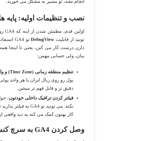
انجام نشه، تو مسیر به مشکل می خورید.
نصب و تنظیمات اولیه: پایه 
اولی
تونید از قابلیت
DebugView
تو GA4 ا
دارن درست کار می کنن، یعنی تا اینجا همه 
بیان، ولی حسابی مهمن:
تنظیم منطقه زمانی (Time Zone) و واحد پول (Currency):
پول رو روی ریال ایران یا هر واحد پو
دقیق تر و قابل فهم تر میشن.
فیلتر کردن ترافیک داخلی خودتون:
حواس
کار بهتون کمک می کنه یه دید واقعی از 
وصل کردن GA4 به سرچ کنسول (GSC) – گنجینه کلیدواژه ها!