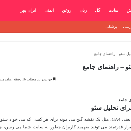
ش
سایت
گل
زبان
روغن
ایمنی
ایران پیپر
زشی
پزشکی
یل سئو – راهنمای جامع
و – راهنمای جامع
خواندن این مطلب 16 دقیقه زمان میبرد
گوگل آنالیتیکس، به خصوص نسخه جدیدش یعنی GA4، مثل یک نقشه گنج می مونه برای هر کسی که می خواد سئ
 ابزار قدرتمند می تونید بفهمید کاربران چطور به سایت شما می رسن، چ