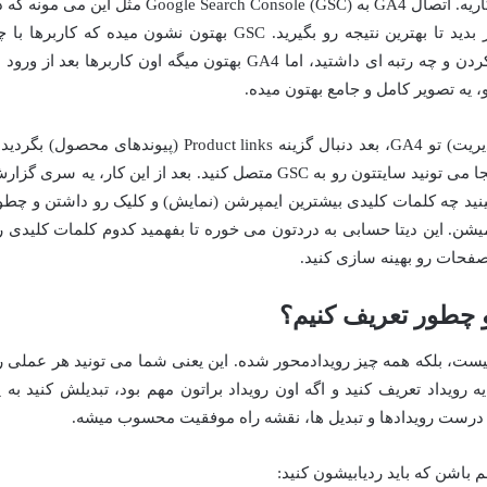
این یکی از حیاتی ترین قدم ها برای هر سئوکاریه. اتصال GA4 به Google Search Console (GSC) مثل این می مو
تا دوست صمیمی و کاربلد رو کنار هم قرار بدید تا بهترین نتیجه رو بگیرید. GSC بهتون نشون میده که کاربرها 
کلمات کلیدی، سایت شما رو تو گوگل پیدا کردن و چه رتبه ای داشتید، اما GA4 بهتون میگه اون کاربرها بعد از ورو
، یه تصویر کامل و جامع بهتون میده.
برای اتصال، کافیه برید به بخش Admin (مدیریت) تو GA4، بعد دنبال گزینه Product links (پیوندهای محصول) بگ
Google Search Console رو انتخاب کنید. اونجا می تونید سایتتون رو به GSC متصل کنید. بعد از این کار، یه سری گ
د توش ببینید چه کلمات کلیدی بیشترین ایمپرشن (نمایش) و کلیک رو داشتن و چطو
میشن. این دیتا حسابی به دردتون می خوره تا بفهمید کدوم کلمات کلیدی ر
صفحات رو بهینه سازی کنید.
 چطور تعریف کنیم؟
GA4، دیگه خبری از اهداف به سبک UA نیست، بلکه همه چیز رویدادمحور شده. این یعنی شما می تونید هر عملی 
ه رویداد تعریف کنید و اگه اون رویداد براتون مهم بود، تبدیلش کنید به ی
هم باشن که باید ردیابیشون کنید: