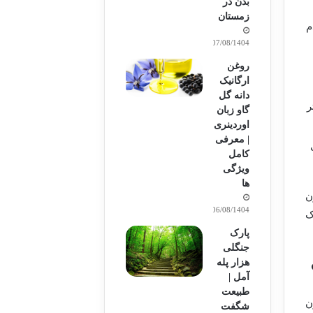
بدن در
زمستان
م
07/08/1404
روغن
ارگانیک
دانه گل
ر
گاو زبان
اوردینری
| معرفی
کامل
ویژگی
ها
ن
06/08/1404
ک
پارک
جنگلی
هزار پله
آمل |
طبیعت
ن
شگفت