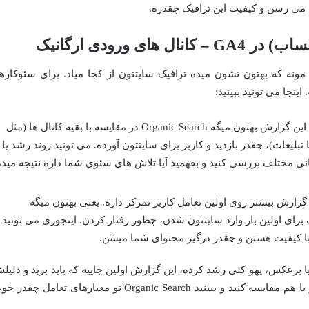
 می رسن و کیفیت این ترافیک چقدره.
GA مثل یه آینه می مونه که بهتون نشون میده ترافیک سایتتون از کجا میاد. برای سئوکارها
این گزارش بهتون میگه Organic Search در مقایسه با بقیه کانال ها (مثل
لیغات)، چقدر بازدید و کاربر برای سایتتون آورده. می تونید روند رشد یا
مانی مختلف بررسی کنید و بفهمید آیا تلاش های سئوی شما داره نتیجه میده
گزارش بیشتر روی اولین تعامل کاربر تمرکز داره. یعنی بهتون میگه
برای اولین بار وارد سایتتون شدن، چطور رفتار کردن. اینجوری می تونید
 با کیفیت هستن و چقدر درگیر محتوای شما میشن.
یا برعکس، یهو کلی رشد کرده، این گزارش اولین جاییه که باید برید و دلیل
رو پیدا کنید. می تونید کانال های مختلف رو با هم مقایسه کنید و ببینید Organic Search تو معیارهای تعامل چق