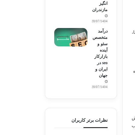
انگیز
مازندران
28/07/1404
درآمد
،
متخصص
سئو و
آینده
بازارکار
seo در
ایران و
جهان
28/07/1404
ش
نظرات برتر کاربران
در خوب