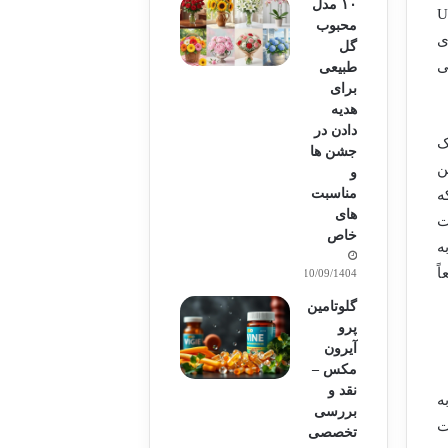
۱۰ مدل
صلی معرفی کرده. این یعنی اگه هنوز تو حال و هوای UA
محبوب
 جمع آوری
گل
(Users) تمرکز می
طبیعی
برای
هدیه
دادن در
ک
جشن ها
این
و
مناسبت
ه
های
ت
خاص
ه
اً
10/09/1404
گلوتامین
پرو
آیرون
مکس –
نقد و
شروع کنیم به تحلیل داده های سئوی سایت، باید مطمئن بشیم که GA4 به
بررسی
ت
تخصصی