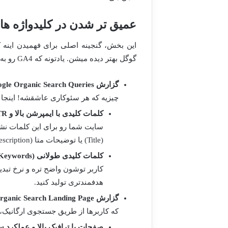
عمیق تر شدن در کلیدواژه ها و صفح
این بخش، گنجینه اصلی برای فهمیدن اینه ک
گوگل بهتر دیده میشن. یادتونه که GA4 رو به GSC وصل کردیم؟ حالا وقتشه از این اتصال طلایی استفاده کنیم.
گزارش Google Organic Search Queries (پرس وجوهای جستجوی ارگانیک گوگل):
چیزیه که هر سئوکاری عاشقشه! اینجا می
کلمات کلیدی با ایمپرشن بالا و CTR (نرخ کلیک) پایین:
سایت شما رو برای این کلمات نشو
(Title) یا توضیحات متا (Meta Description) هست. برید و این ها رو جذاب تر کنید تا نرخ کلیکتون بره بالا.
کلمات کلیدی طولانی (Long-tail Keywords):
کاربر توشون واضح تره و نرخ تبدیل
هدفمندتری تولید کنید.
گزارش Google Organic Search Landing Page (صفحات فرود جستجوی ارگانیک گوگل):
که کاربرها از طریق جستجوی ارگانیک
صفحات با ترافیک بالا و عملکرد س