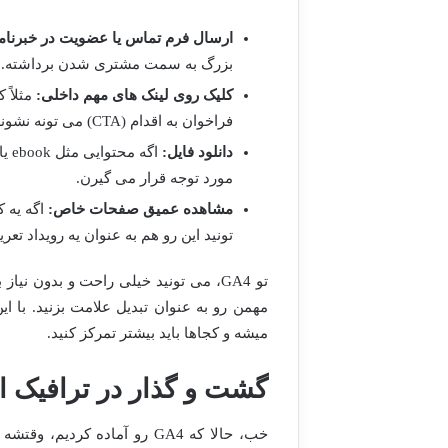
ارسال فرم تماس یا عضویت در خبرنام
بزرگ به سمت مشتری شدن برداشته. این
کلیک روی لینک های مهم داخلی:
مثلاً
فراخوان به اقدام (CTA) می تونه نشونه علاقه کاربر باشه.
دانلود فایل:
اگه
مورد توجه قرار می گیرن.
مشاهده عمیق صفحات خاص:
اگه یه 
تونید این رو هم به عنوان یه رویداد تعر
تو GA4، می تونید خیلی راحت و بدون نی
مهمن رو به عنوان تبدیل علامت بزنید. با ای
میشه و کجاها باید بیشتر تمرکز کنید.
گشت و گذار در ترافیک ار
خب، حالا که GA4 رو آماده ک