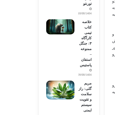
نه که دو
تورنتو
با چه
18/08/1404
د به
خلاصه
کتاب
تیمی
ردید و
کارآگاه
زارش
۳: جنگل
ر
ممنوعه
و
–
استفان
پاستیس
09/08/1404
مریم
رو
گلی: راز
ه
سلامت
و تقویت
سیستم
ایمنی