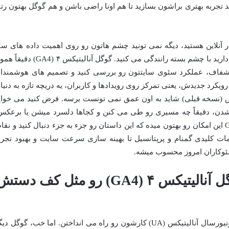
تجربه بهتری براشون بسازید تا هم اونا راضی باشن و هم گوگل بهتون رتب
 آنلاین هستید، دیگه نمی تونید چشم هاتون رو روی اهمیت داده های سئ
ببندید. بدون تحلیل درست این داده ها، انگار دارید با چشم بسته رانندگی می کنید. گوگل آنالیتیکس ۴ (A4
و شفاف، عملکرد سئوی سایتتون رو بررسی کنید و تصمیم های هوشمندان
ید. قصه از اینجا شروع میشه که GA4 با رویکرد جدیدش، یعنی تمرکز روی رویدادها و کاربران، یه دریچه تازه به دنی
یکس (نسخه قبلی) شاید به اون عمق نمی تونست برسه. فرض کنید می خوای
ن شدن، دقیقاً چه مسیری رو طی می کنن و کجاها دلسرد میشن یا برعکس
کجاها بیشتر درگیر محتوای شما میشن. GA4 این امکان رو بهتون میده که این داستان رو جزء به جزء دنبال کنید و نق
مات کلیدی گمنام و پرپتانسیل تا بهینه سازی سرعت سایت و بهبود تجرب
چرا هر سئوکاری باید گوگل آنالیتیکس ۴ (GA4) رو مثل کف دست
تا همین چند وقت پیش، خیلی ها با همون یونیورسال آنالیتیکس (UA) کارشون رو راه می انداختن. اما خب، گوگل د