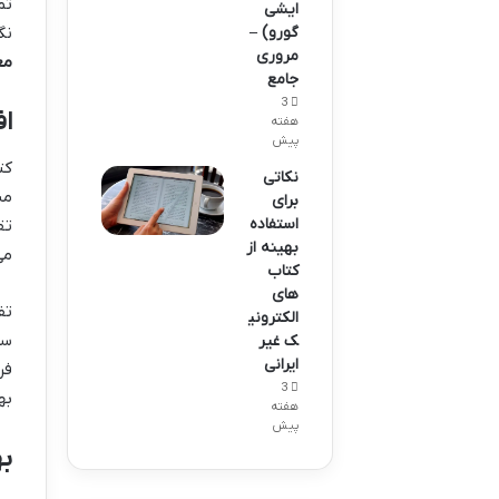
تم
ایشی
گورو) –
نگ
مروری
مغ
جامع
3
ا
هفته
پیش
کت
نکاتی
مش
برای
استفاده
تق
بهینه از
می
کتاب
های
تف
الکترونی
سر
ک غیر
ایرانی
فر
3
به
هفته
پیش
ب