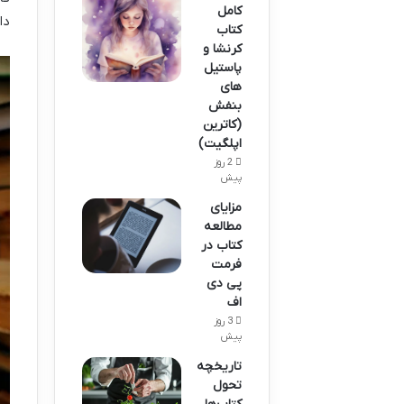
کامل
دا
کتاب
کرنشا و
پاستیل
های
بنفش
(کاترین
اپلگیت)
2 روز
پیش
مزایای
مطالعه
کتاب در
فرمت
پی دی
اف
3 روز
پیش
تاریخچه
تحول