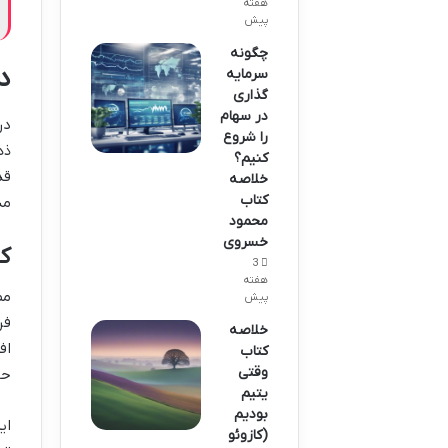
هفته
پیش
چگونه
د
سرمایه
گذاری
در سهام
در
را شروع
ذه
کنیم؟
قد
خلاصه
کتاب
مد
محمود
خسروی
ک
3
هفته
مط
پیش
فر
خلاصه
اف
کتاب
وقتی
حو
یتیم
بودیم
ای
(کازوئو