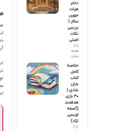
دختر
هرات
ص
مهین
سالار |
صد
بررسی
ای
نکات
اصلی
ذه
2
آر
هفته
پیش
ای
خلاصه
در
کامل
کتاب
نو
باران
عم
شادی |
اس
۳۰ بازی
هدفمند
(آصفه
اویسی
نژاد)
2