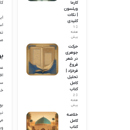
کا
کارما
ویلسون
| نکات
ای
کلیدی
اس
1
تم
هفته
پیش
مح
حرکت
جوهری
بو
در شعر
فروغ
عط
فرخزاد |
اف
تحلیل
سی
کامل
کتاب
خا
2
هفته
بو
پیش
نی
خلاصه
می
کامل
کتاب
وی