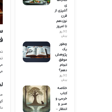
کتاب‌ها
ی
آشپزی از
قرن
نوزدهم
تا امروز
س
3 روز
پیش
ف
چطور
یک
ذه
پژوهش
تن
موفق
می
انجام
دهم؟
می
3 روز
پیش
لم
خلاصه
کتاب
حس
خرسی و
گو
صبر و
دا
انتظار –