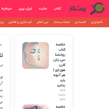
کتاب
سایت
ایران پیپر
سرمایه
تکنولوژی
اقتصادی
مجله پیشتاز
بین الملل
گردشگری و اقامتی
ورز
خلاصه
مج
کتاب
تا
روانشنا
سی زنان
کارن
آخری
هورنای |
هر آنچه
ور
باید
آر
بدانید
پی
15
ساعت
پن
پیش
می
خلاصه
کا