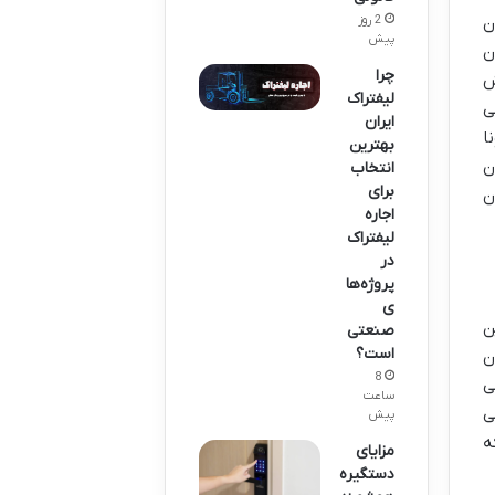
ن
2 روز
پیش
ن
چرا
ش
لیفتراک
ی
ایران
ا
بهترین
ن
انتخاب
برای
ن
اجاره
لیفتراک
در
پروژه‌ها
ی
ن
صنعتی
است؟
ن
8
ی
ساعت
ی
پیش
ه
مزایای
دستگیره