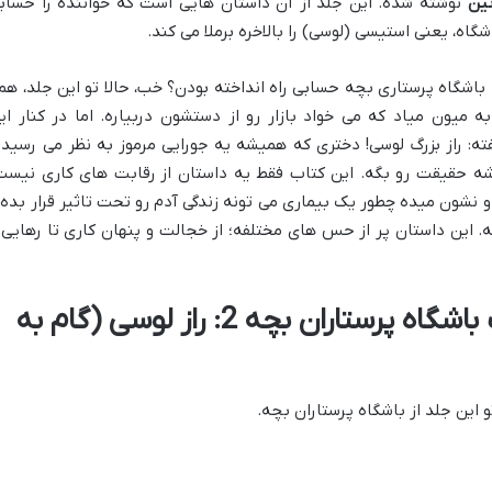
تین
نوشته شده. این جلد از آن داستان هایی است که خواننده را حساب
شگاه، یعنی استیسی (لوسی) را بالاخره برملا می کند.
 باشگاه پرستاری بچه حسابی راه انداخته بودن؟ خب، حالا تو این جلد، هم
 میون میاد که می خواد بازار رو از دستشون دربیاره. اما در کنار ای
ته: راز بزرگ لوسی! دختری که همیشه یه جورایی مرموز به نظر می رسید 
 حقیقت رو بگه. این کتاب فقط یه داستان از رقابت های کاری نیست
شون میده چطور یک بیماری می تونه زندگی آدم رو تحت تاثیر قرار بده 
 این داستان پر از حس های مختلفه؛ از خجالت و پنهان کاری تا رهایی 
خلاصه داستان کامل کتاب باشگاه پرستاران بچه 2: راز لوسی (گام به
 این جلد از باشگاه پرستاران بچه.