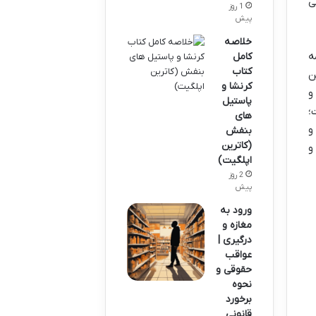
ی
1 روز
پیش
خلاصه
ه
کامل
کتاب
ن
کرنشا و
و
پاستیل
؛
های
و
بنفش
(کاترین
و
اپلگیت)
2 روز
پیش
ورود به
مغازه و
درگیری |
عواقب
حقوقی و
نحوه
برخورد
قانونی