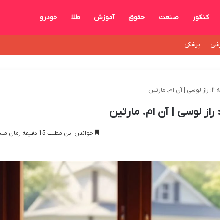
کنکور
صنعت
حقوق
آموزش
طلا
خودرو
شی
پزشکی
رتین
خواندن این مطلب 15 دقیقه زمان میبرد