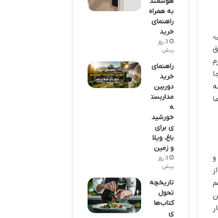
هوشمند
به همراه
راهنمای
خرید
،
3 روز
ق
پیش
م
راهنمای
ا
خرید
ه
دوربین
مداربست
ا
ه
خورشید
ی برای
باغ، ویلا
و زمین
و
3 روز
پیش
ز
تاریخچه
م
تحول
ن
کتاب‌ها
ر
ی