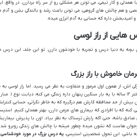
همدلی و کار تیمی، می تونن هر مشکلی رو از سر راه بردارن. در واقع، ای
 و هم چالش های گروهی، می تونن باعث رشد و بالندگی بشن و آدم ه
ن و امیدبخش داره که حسابی به آدم انرژی میده.
هایی از راز لوسی
بچه یه دنیا درس و تجربه با خودشون دارن. تو این جلد، این درس ه
ان خاموش با راز بزرگ
ی اش، از همون اول مرموز و متفاوت به نظر می رسید. اما راز لوسی به م
نشون میده که زیر اون ظاهر خونسرد، یه دختر ۱۲ ساله با یه بار سنگین پنهان داره زندگی می
ن بیش از حد محافظه کارش هم درگیره که به خاطر نگرانی، حسابی کنترل
 کنه که با افرادی که بیماری های مزمن دارن، بهتر همدلی کنیم. استیس
 صادق باشه، حتی اگه رازش ترسناک به نظر بیاد. اون با پذیرش بیماری
 نوجوان هاست که نشون میده چطور میشه با چالش های زندگی روبرو شد 
ه باشی. این تحول شخصیتی استیسی،
یه درس بزرگ در مورد خودشناسی 