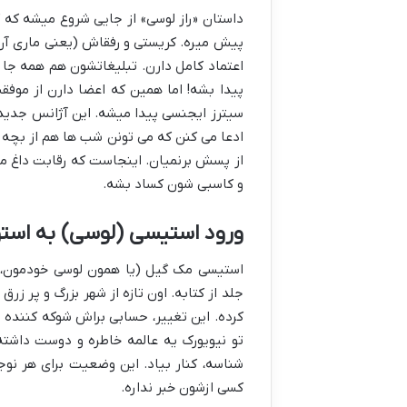
داستان «راز لوسی» از جایی شروع میشه که 
پیش میره. کریستی و رفقاش (یعنی ماری آن، 
اعتماد کامل دارن. تبلیغاتشون هم همه جا
پیدا بشه! اما همین که اعضا دارن از موف
سیترز ایجنسی پیدا میشه. این آژانس جدید، ب
ادعا می کنن که می تونن شب ها هم از بچه 
از پسش برنمیان. اینجاست که رقابت داغ م
و کاسبی شون کساد بشه.
ورود استیسی (لوسی) به است
استیسی مک گیل (یا همون لوسی خودمون
جلد از کتابه. اون تازه از شهر بزرگ و پر ز
کرده. این تغییر، حسابی براش شوکه کننده 
تو نیویورک یه عالمه خاطره و دوست داشته
شناسه، کنار بیاد. این وضعیت برای هر نو
کسی ازشون خبر نداره.