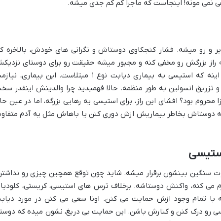
فی نمی مونه! اینجاست که ماجرا کم کم جدی میشه.
یر و رو میشه. فشار کنجکاوی دوستاش و نگرانی های خودش، بالاخره کا
 راز بزرگش رو مخفی کنه و مجبور میشه حقیقت رو برای دوستای نزدیک
تو باشگاه پرستاران بچه فاش کنه. رازش اینه که استیسی به بیماری دیابت نوع ۱ مبتلاست. این بیماری، نی
و تزریق انسولین به طور منظمه. حالا فهمیدید چرا والدینش اینقدر سخ
محروم بود؟ افشای این راز، برای استیسی یه رهایی بزرگه، اما در عین حا
 دوستاش بخاطر بیماریش ازش دوری کنن یا باهاش مثل یه آدم متفاو
ستیسی
ت سنگین بینشون برقرار میشه. شاید چون توقع همچین چیزی رو نداشتن
م می کنه، واکنش دوستاشه. برخلاف ترس های استیسی، کریستی، کلودیا 
ه با تمام وجود ازش حمایت می کنن. اونا سعی می کنن در مورد دیاب
سی رو درک کنن و کنارش باشن. این حمایت بی دریغ، نشون میده که دوست