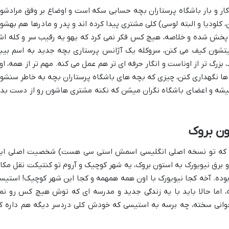
کار و بار باشگاه پرستاران بچه حسابی سکه است و اوضاع بر وفق مرادشو
کلودیا و البته لوسی) کلی مشتری پیدا کرده اند و پدر و مادرها هم بهشو
 پخش شده و خلاصه، هیچ کس فکر نمی کرد که یهو یه رقیب سر و کله ا
قیتشون کیف می کنن، سروکله یک آژانس پرستاری بچه جدید به اسم بیب
زرگ تر از اوناست و انگار حرفه ای تر هم عمل می کنه. مهم تر از همه، اون
ها نگهداری کنن، چیزی که بچه های باشگاه پرستاران بچه به خاطر سنشو
یشه و اعضای باشگاه نگران میشن که نکنه مشتری هاشون رو از دست بد
ون بروک
، که تو نسخه اصلی انگلیسی اسمش استی سی هست) شخصیت اصلی ای
رق و برق نیویورک به استون بروک، یه شهر کوچیک و آروم تو کنتیکت نقل مکا
بوده. آخه کجا نیویورک با اون همه همهمه و کجا این شهر کوچیک! استیس
، اما حالا باید با یه زندگی جدید و مدرسه ای که توش هیچ کس رو نم
جوانی سخته، چه برسه به استیسی که خودش کلی دردسر دیگه هم داره ک