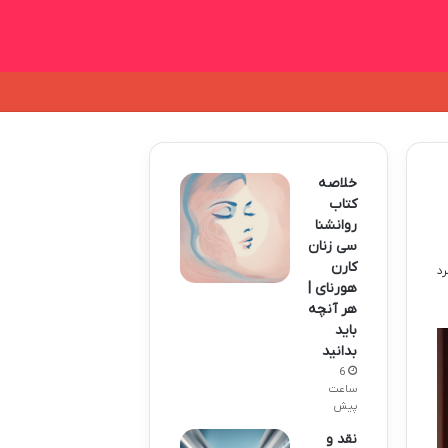
خلاصه
کتاب
روانشنا
سی زنان
کارن
هورنای |
هر آنچه
باید
بدانید
6
ساعت
پیش
نقد و