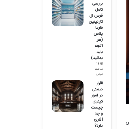
بررسی
کامل
قرص ال
کارنیتین
فارما
پلاس
(هر
آنچه
باید
بدانید)
18
ساعت
پیش
اقرار
ضمنی
در امور
کیفری
چیست
و چه
آثاری
ش
دارد؟