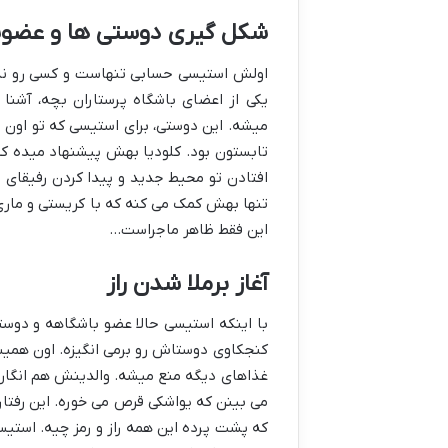
شکل گیری دوستی ها و عضوی
اولش استیسی حسابی تنهاست و کسی رو نداره
یکی از اعضای باشگاه پرستاران بچه، آشنا
میشه. این دوستی، برای استیسی که تو اون
تابستون بود. کلودیا بهش پیشنهاد میده که
افتادن تو محیط جدید و پیدا کردن رفیقای ت
تنها بهش کمک می کنه که با کریستی و مار
این فقط ظاهر ماجراست…
آغاز برملا شدن راز
با اینکه استیسی حالا عضو باشگاهه و دوست
کنجکاوی دوستاش رو برمی انگیزه. اون همیشه
غذاهای دیگه منع میشه. والدینش هم انگار
می بینن که یواشکی قرص می خوره. این رفت
که پشت پرده این همه راز و رمز چیه. استیسی