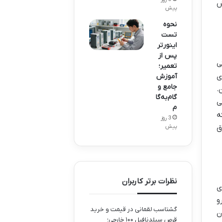
ش
پیش
نحوه
تست
اینورتر
پس از
ی
تعمیر؛
ی
آموزش
جامع و
.
گام‌به‌گا
ی
م
ه
3 روز
ق
پیش
نظرات برتر کاربران
ی
و
گشتاسب لقمانی
در
قیمت و خرید
ن
قرص سیلدنافیل ۱۰۰ خارجی؛