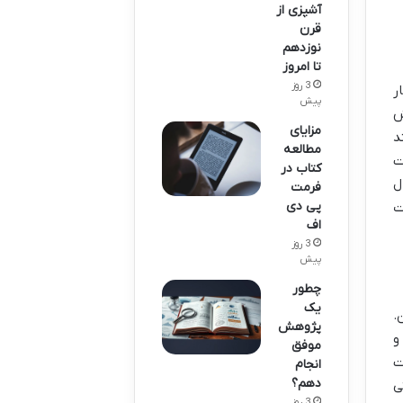
آشپزی از
قرن
نوزدهم
تا امروز
3 روز
ر
پیش
ش
مزایای
ازمند
مطالعه
ت
کتاب در
ل
فرمت
پی دی
ت
اف
3 روز
پیش
چطور
یک
.
پژوهش
و
موفق
ت
انجام
دهم؟
ی
3 روز