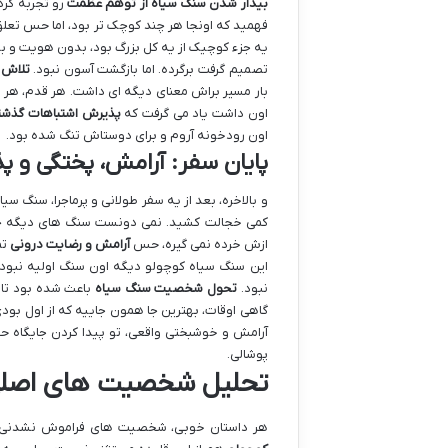
بیدار شدن سنگ سیاه از توهم عظمت
رو تجربه کرد
فهمید که اونجا هر چند کوچک تر بود، اما حس تعلق 
یه جزء کوچیک از یه کل بزرگ بود، بدون هویت و ب
تصمیم گرفت برگرده. اما بازگشت آسون نبود.
تلاش 
بار مسیر براش معنای دیگه ای داشت. هر قدم، هر غل
اون داشت یاد می گرفت که
پذیرش اشتباهات گذشت
اون رودخونه آروم و برای دوستاش تنگ شده بود.
پایان سفر: آرامش، پختگی و 
و بالاخره، بعد از یه سفر طولانی و پرماجرا، سنگ 
کمی خجالت کشید. نمی دونست سنگ های دیگه چطو
ازش خرده نمی گیره، حس
آرامش و رضایت درونی
تم
این سنگ سیاه کوچولو دیگه اون سنگ اولیه نبود.
نبود.
تحول شخصیت سنگ سیاه
باعث شده بود تا ح
گاهی اوقات، بهترین جا همون جاییه که از اول بودی
آرامش و خوشبختی واقعی، تو پیدا کردن جایگاه 
پوشالی.
تحلیل شخصیت های اصلی 
هر داستان خوبی، شخصیت های فراموش نشدنی د