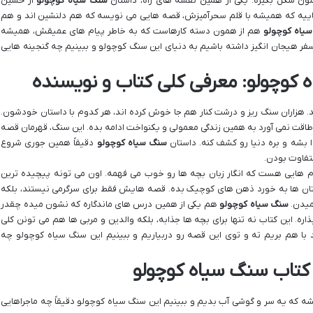
ون شکل بگیره. یکی از همین نقشه های راه، داستان
سنگ سیاه کوچولو
از حسین
 هاییه که همیشه با قلم سحرآمیزش، قصه هایی می نویسه که هم دلنشین اند و هم
یاه کوچولو
هم از همون دسته کارهاست که به خاطر پیام های عمیقش، همیشه
 سفر هیجان انگیز داشته باشیم به دنیای این سنگ کوچولو و ببینیم چه گنجینه هایی
 کوچولو: معرفی کلی کتاب و نویسنده
د. هزاران سنگ ریز و درشت کنار هم جا خوش کرده اند، هر کدوم با داستان خودشون.
قت نمی آورد به همین زندگی معمولی و یکنواخت ادامه بده. این سنگ، قهرمان قصه
 بشه و بره دنیا رو کشف کنه. داستان
سنگ سیاه کوچولو
دقیقاً همین جوری شروع
متفاوت بودن.
آدم هایی هست که انگار زبان بچه ها رو خوب می فهمه. اون می تونه پیچیده ترین
ستان ها به خورد ذهن های کوچیک بده. قصه هایش فقط برای سرگرمی نیستند، بلکه
میدن.
سنگ سیاه کوچولو
هم یکی از همین درس های ماندگاره که نشون میده چقدر
ذاره. این کتاب نه تنها برای بچه ها جذابه، بلکه والدین و مربی ها هم می تونن کلی
 با هم بریم ته و توی این قصه رو دربیاریم و ببینیم این سنگ سیاه کوچولو چه
 کتاب سنگ سیاه کوچولو
تشه که یه سر و گوشی آب بدیم و ببینیم این سنگ سیاه کوچولو دقیقاً چه ماجراهایی