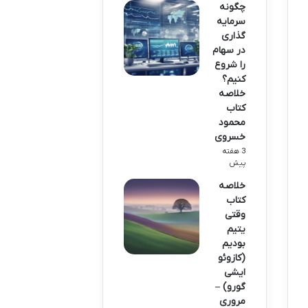
چگونه
سرمایه
گذاری
در سهام
را شروع
کنیم؟
خلاصه
کتاب
محمود
خسروی
3 هفته
پیش
خلاصه
کتاب
وقتی
یتیم
بودیم
(کازوئو
ایشی
گورو) –
مروری