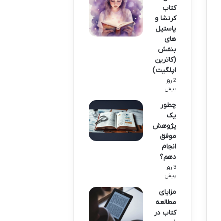
کتاب
کرنشا و
پاستیل
های
بنفش
(کاترین
اپلگیت)
2 روز
پیش
چطور
یک
پژوهش
موفق
انجام
دهم؟
3 روز
پیش
مزایای
مطالعه
کتاب در