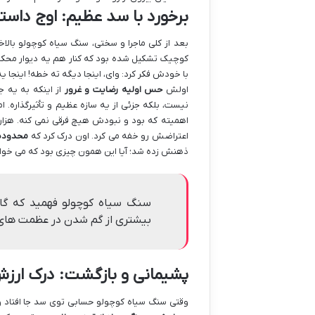
برخورد با سد عظیم: اوج داس
بعد از کلی ماجرا و سختی، سنگ سیاه کوچولو بالا
کوچیک تشکیل شده بود که کنار هم یه دیوار محکم 
با خودش فکر کرد: وای، اینجا دیگه ته خطه! اینجا 
اولش
حس اولیه رضایت و غرور
از اینکه به یه 
نیست، بلکه جزئی از یه سازه عظیم و تأثیرگذاره.
اهمیته که بود و نبودش هیچ فرقی نمی کنه. ه
اعتراضش رو خفه می کرد. اون درک کرد که
محدودی
ذهنش زده شد؛ آیا این همون چیزی بود که می خوا
سنگ سیاه کوچولو فهمید که گاه
بیشتری از گم شدن در عظمت های ب
پشیمانی و بازگشت: درک ارزش
وقتی سنگ سیاه کوچولو حسابی توی سد جا افتاد