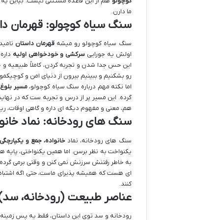
کوچولو
هم از این قاعده مستثنی نیست. بیاین یه 
ما دارن.
سنگ سیاه کوچولو: قهرمان دا
سنگ سیاه کوچولو رو میشه
قهرمان داستان
نامید.
اولش یه جورایی
سرکشی و خودخواهی اولیه
داره.
این حس جدا شدن و تجربه کردن، کاملاً طبیعیه و خ
رو بشکنیم و ببینیم بیرون از دنیای امن و کوچیکمو
اما نکته مهم درباره سنگ سیاه کوچولو،
مسیر بلوغ
گرده. این مسیر پر از درس و تجربه ست که در نهای
هم، معنی و مفهوم دیگه ای داره و گاهی اوقات، ری
سنگ های رودخانه: نماد خانوا
سنگ های رودخانه، نماد
خانواده، جمع و یکپارچگی
یکنواخت به نظر برسن. اما همین یکنواختی، پایه ه
به خاطر رفتنش سرزنش نمی کنن و وقتی برمی گرده، 
ای هست که همیشه پذیرای ماست، حتی اگه اشتباه ک
کنند.
عناصر طبیعت (رودخانه، سد)
رودخانه و سد توی این داستان، فقط یه پس زمین