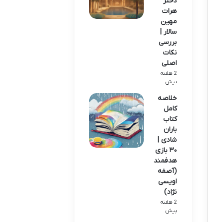
دختر
هرات
مهین
سالار |
بررسی
نکات
اصلی
2 هفته
پیش
خلاصه
کامل
کتاب
باران
شادی |
۳۰ بازی
هدفمند
(آصفه
اویسی
نژاد)
2 هفته
پیش