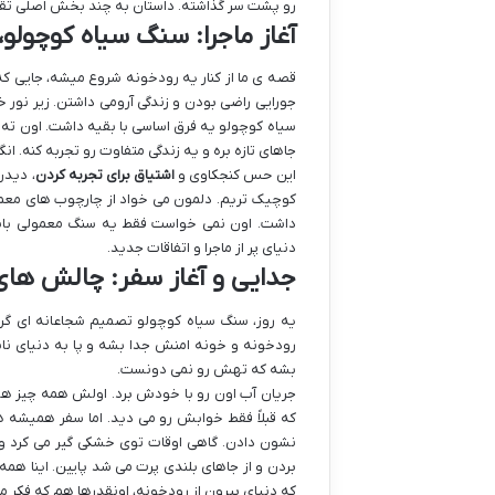
رو پشت سر گذاشته. داستان به چند بخش اصلی تقس
آغاز ماجرا: سنگ سیاه کوچولو،
قصه ی ما از کنار یه رودخونه شروع میشه، جایی ک
جورایی راضی بودن و زندگی آرومی داشتن. زیر نور
سیاه کوچولو یه فرق اساسی با بقیه داشت. اون ته
جاهای تازه بره و یه زندگی متفاوت رو تجربه کنه. ان
این حس کنجکاوی و
اشتیاق برای تجربه کردن
، دیدن
کوچیک تریم. دلمون می خواد از چارچوب های مع
داشت. اون نمی خواست فقط یه سنگ معمولی باشه
دنیای پر از ماجرا و اتفاقات جدید.
جدایی و آغاز سفر: چالش های
یه روز، سنگ سیاه کوچولو تصمیم شجاعانه ای گر
رودخونه و خونه امنش جدا بشه و پا به دنیای ناشن
بشه که تهش رو نمی دونست.
جریان آب اون رو با خودش برد. اولش همه چیز هیج
که قبلاً فقط خوابش رو می دید. اما سفر همیشه
نشون دادن. گاهی اوقات توی خشکی گیر می کرد و ن
بردن و از جاهای بلندی پرت می شد پایین. اینا همه
که دنیای بیرون از رودخونه، اونقدرها هم که فکر م