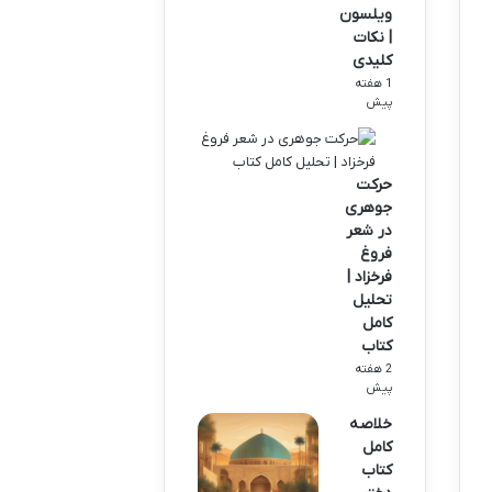
ویلسون
| نکات
کلیدی
1 هفته
پیش
حرکت
جوهری
در شعر
فروغ
فرخزاد |
تحلیل
کامل
کتاب
2 هفته
پیش
خلاصه
کامل
کتاب