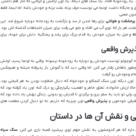
. یاد رودخونه افتاد، یاد سنگ های دیگه، یاد اون آرامش و گرمایی که کنار هم داشتن.
و جایگاه داشت. اونجا می تونست حرف بزنه، غلت بزنه و خودش باشه. اما اینجا، فقط
دون معنی.
پرمشقت و طولانی
برای رها شدن از سد و بازگشت به رودخانه دوباره شروع شد. این
ت، هر بار که توی آب می افتاد و جلو می رفت، برای جبران اشتباهات گذشته اش بود.
ه
و میل به جبران، خودش یه قدم بزرگ برای رشد و پختگیه. دلش برای خونه، برای
پذیرش واقعی
سیاه کوچولو تونست خودش رو دوباره به رودخونه برسونه. وقتی به اونجا رسید، اولش
ر باهاش رفتار می کنن. اما وقتی دید که با آغوش باز پذیرفته میشه و هیچکس
ام وجودش رو گرفت.
 اون دیگه اون سنگ کنجکاو و خودخواه که دنبال متفاوت بودن به هر قیمتی بود،
الا ارزش خانواده، تعلق خاطر و اهمیت یکپارچگی رو درک کنه. اون یاد گرفته بود که
، ولی تو باید یه سفر بری و برگردی تا قدرش رو بدونی. زندگی بهش یاد داده بود که
حقیقی خودمون و
پذیرش واقعی
اون چیزیه که داریم، نه تو دنبال کردن عظمت های
و نقش آن ها در داستان
اره که هر کدومشون یه نقش مهم توی پیشبرد قصه بازی می کنن.
سنگ سیاه