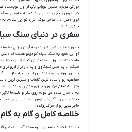
کنه دنیای اطرافشون رو بهتر بشناسن و شخصیتش
نورانی عزیزه. حسین نورانی یکی از اون نویسنده
کلی درس زندگی توشون پیدا میشه. داستان
سنگ س
توی ذهن آدم ها می مونه. قراره تو این مقاله، یه
برامون داره.
سفری در دنیای سنگ سیاه
تصور کنید در کنار یه رودخونه آروم و زلال نشستی
تو این جمع، یه سنگ سیاه کوچولو هست که دلش طا
ماست که یه روزی تصمیم می گیره از این جمع جدا
میشه؛ با یه حس کنجکاوی و یه دل پر از آرزو برای 
حسین نورانی، نویسنده این اثر بی نظیر، از اون 
مفاهیم رو با ساده ترین کلمات و شیرین ترین دا
مثل یه معلم مهربون، چیزای مهمی رو بهمون یاد 
یه داستان ساده می تونه روی فکر و قلب ما تأثیر ب
نکته تربیتی و آموزشی ازش پیدا کنن. پس بیایید
ماجراهایی رو از سر گذرونده.
خلاصه کامل و گام به گام
حالا که با کلیت داستان و نویسنده آشنا شدیم، وق