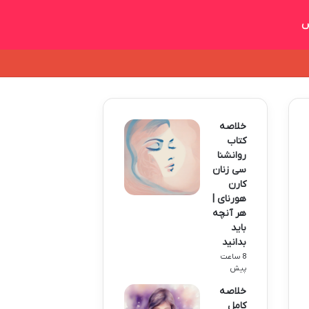
س
خلاصه
کتاب
روانشنا
سی زنان
کارن
هورنای |
هر آنچه
باید
بدانید
8 ساعت
پیش
خلاصه
کامل