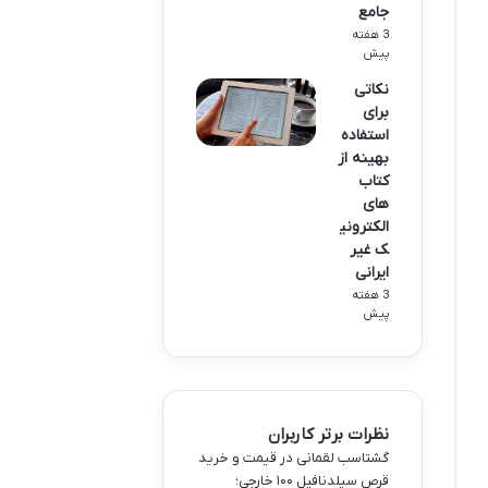
جامع
3 هفته
پیش
نکاتی
برای
استفاده
بهینه از
کتاب
های
الکترونی
ک غیر
ایرانی
3 هفته
پیش
نظرات برتر کاربران
گشتاسب لقمانی
در
قیمت و خرید
قرص سیلدنافیل ۱۰۰ خارجی؛