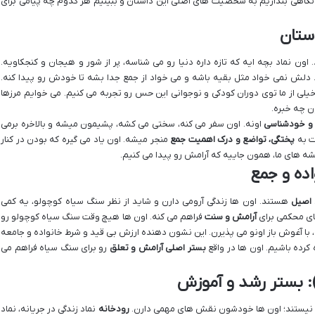
نگاهی بندازیم به شخصیت های اصلی این داستان و ببینیم هر کدوم چه پیامی برای
ستان
 اون نماد بچه ایه که تازه داره دنیا رو می شناسه، پر از شور و هیجان و کنجکاویه.
 دلش نمی خواد مثل بقیه باشه و می خواد از جمع جدا بشه تا خودش رو پیدا کنه.
یلی از ما توی دوران کودکی و نوجوانی این حس رو تجربه می کنیم. می خوایم مرزها
ن چه خبره.
 و خودشناسی
اونه. اون سفر می کنه، سختی می کشه، پشیمون میشه و بالاخره برمی
ت به
پختگی، تواضع و درک اهمیت جمع
منجر میشه. اون یاد می گیره که بودن در کنار
شه های ما، همون جاییه که آرامش رو پیدا می کنیم.
ده و جمع
 اصیل
هستند. اون ها زندگی آرومی دارن و شاید از نظر سنگ سیاه کوچولو، یه کمی
ای محکمی برای
آرامش و سنت
فراهم می کنه. اون ها هیچ وقت سنگ سیاه کوچولو رو
با آغوش باز اونو می پذیرن. این نشون دهنده ارزش بی قید و شرط خانواده و جامعه
رده باشیم. اون ها در واقع
بستر اصلی آرامش و تعلق
رو برای سنگ سیاه فراهم می
: بستر رشد و آموزش
ه نیستند؛ اون ها خودشون نقش های مهمی دارن.
رودخانه
نماد زندگی در جریانه، نماد