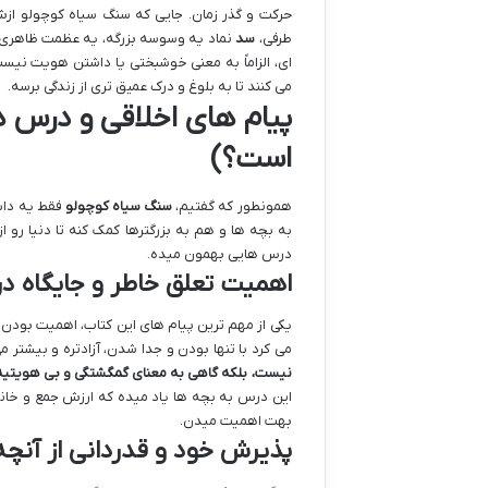
حرکت و گذر زمان. جایی که سنگ سیاه کوچولو از
طرفی،
سد
نماد یه وسوسه بزرگه، یه عظمت ظاهری ک
ای، الزاماً به معنی خوشبختی یا داشتن هویت نیس
می کنند تا به بلوغ و درک عمیق تری از زندگی برسه.
پیام های اخلاقی و درس ه
است؟)
همونطور که گفتیم،
سنگ سیاه کوچولو
فقط یه داس
به بچه ها و هم به بزرگترها کمک کنه تا دنیا رو ا
درس هایی بهمون میده.
اهمیت تعلق خاطر و جایگاه د
یکی از مهم ترین پیام های این کتاب، اهمیت بود
می کرد با تنها بودن و جدا شدن، آزادتره و بیشتر 
نیست، بلکه گاهی به معنای گمگشتگی و بی هویتیه
این درس به بچه ها یاد میده که ارزش جمع و خان
بهت اهمیت میدن.
پذیرش خود و قدردانی از آنچه