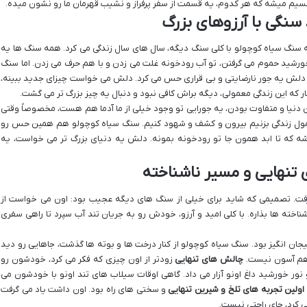
یم میشه که هر کدوم، یه قسمت از سفر پرفراز و نشیب قهرمان ما رو نشون میده.
 سنگی با آرزوهای بزرگ
ه سنگ سیاه کوچولو با کلی سنگ دیگه، سال های سال زندگی می کرد. همه سنگ ها یه
 خورشید حموم می گرفتن، تو آب رودخونه غلت می زدن و با هم حرف می زدن. اما سنگ
 دلش یه جور نارضایتی و بی قراری حس می کرد. دلش می خواست چیزای جدید ببینه،
گار که این زندگی معمولی، دیگه براش کافی نبود و دنبال یه چیز بزرگ تر می گشت.
 دنیا و متفاوت بودن، یه جورایی تو وجود خیلی از ما آدما هم هست، مخصوصاً وقتی
مول زندگی بزنیم بیرون و کشف و شهود کنیم. سنگ سیاه کوچولو هم همین حس رو
 که تا ابد همون جا تو رودخونه بمونه. دلش یه دنیای بزرگ تر می خواست، یه
 تنهایی و مسیر ناشناخته
فت. تصمیمی که شاید برای خیلی از سنگ های دیگه عجیب بود: اون می خواست از
اخته ها بذاره. با کلی امید و آرزو، خودش رو به جریان تند آب سپرد تا راهی سفری
ان انگیز بود. سنگ سیاه کوچولو از کنار درخت ها و بوته ها گذشت، جاهایی رو دید
 هم آسون نیست.
چالش های تنهایی
زودتر از اون چیزی که فکر می کرد، خودشون رو
ور خورشید داغ اونو آزار می داد. گاهی اوقات سیلاب های تند اونو با خودشون می
اولین تجربه های تلخ و شیرین تنهایی
و سختی های راه بود. اون داشت یاد می گرفت
ی کرد، جای راحتی نیست.