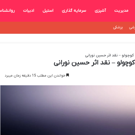
مدیریت
آشپزی
سرمایه گذاری
استیل
ادبیات
روانشنا
شی
پزشکی
وچولو – نقد اثر حسین نورانی
چولو – نقد اثر حسین نورانی
خواندن این مطلب 15 دقیقه زمان میبرد