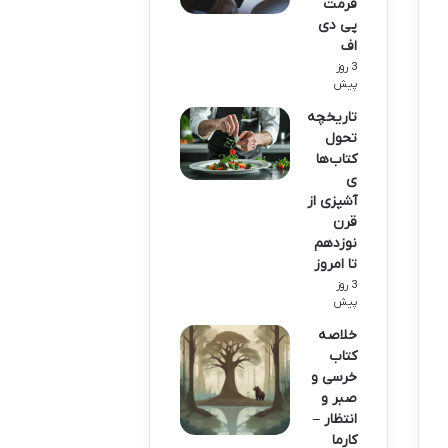
فرمت
پی دی
اف
3 روز
پیش
تاریخچه
تحول
کتاب‌ها
ی
آشپزی از
قرن
نوزدهم
تا امروز
3 روز
پیش
خلاصه
کتاب
خرسی و
صبر و
انتظار –
کارما