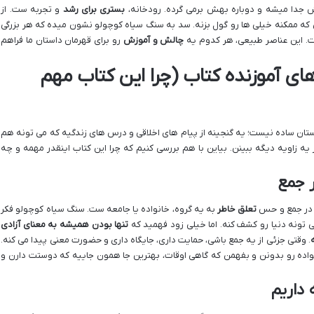
ش جدا میشه و دوباره بهش برمی گرده. رودخانه،
بستری برای رشد
و تجربه ست. از
ه ممکنه خیلی ها رو گول بزنه. سد به سنگ سیاه کوچولو نشون میده که هر بزرگی
ت. این عناصر طبیعی، هر کدوم یه
چالش و آموزش
رو برای قهرمان داستان ما فراهم
ای آموزنده کتاب (چرا این کتاب مهم
تان ساده نیست؛ یه گنجینه از پیام های اخلاقی و درس های زندگیه که می تونه هم
ز یه زاویه دیگه ببینن. بیاین با هم بررسی کنیم که چرا این کتاب اینقدر مهمه و چه
ر جمع
ن در جمع و حس
تعلق خاطر
به یه گروه، خانواده یا جامعه ست. سنگ سیاه کوچولو فکر
می تونه دنیا رو کشف کنه. اما خیلی زود فهمید که
تنها بودن همیشه به معنای آزادی
. وقتی جزئی از یه جمع باشی، حمایت داری، جایگاه داری و حضورت معنی پیدا می کنه.
واده رو بدونن و بفهمن که گاهی اوقات، بهترین جا همون جاییه که دوستت دارن و
 داریم