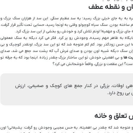
تان و نقطه عطف
خره به یه جای خیلی بزرگ رسید؛ یه سد عظیم سنگی. این سد از هزاران سنگ بزرگ و
ساخته بودن. سنگ سیاه کوچولو وقتی به اونجا رسید، حسابی تحت تأثیر قرار گرفت.
یه جای بزرگ و مهمیه! اونم تلاش کرد و خودش رو بخشی از این سد بزرگ کرد.
جایگاه به ظاهر مهم رسیده، وجودش رو پر کرد. فکر می کرد دیگه یه سنگ معمولی
 اما این حس زودگذر بود. کم کم متوجه شد که تو این سد بزرگ، اونقدر کوچیک و بی
زاران سنگ دیگه شبیه اون بودن و صدای غرش آب که پشت سد جمع می شد، صدای
ت ها
و بی اهمیتی خودش تو این ساختار بزرگ چقدر زیاده. اینجا بود که یه جرقه تو
ست؟ این عظمت و بزرگی، واقعاً خوشحالش می کرد؟
ی اوقات، بزرگی در کنار جمع های کوچک و صمیمی، ارزش
ی روح دارد.
 تعلق و خانه
 و متوجه شد که چقدر بی اهمیته، یه حس عجیبی وجودش رو گرفت: پشیمانی! اون