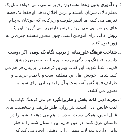
پندآموزی بدون وعظ مستقیم:
رفیق شامی نمی خواهد مثل یک
معلم بالای سرتان بایستد و درس اخلاق بدهد. او فقط یک قصه
تعریف می کند، اما آنقدر ظریف و زیرکانه، که خودتان به پیام
های پنهانش پی می برید و درس هایش را می گیرید. این یک
روش عالی برای آموختن است، چون مجبور نیستید چیزی را به
زور قبول کنید.
شناخت فرهنگ خاورمیانه از دریچه نگاه یک بومی:
اگر دوست
دارید با فرهنگ و زندگی مردم خاورمیانه، بخصوص دمشق
قدیم، آشنا شوید، این کتاب بهترین فرصت را برایتان فراهم می
کند. شامی خودش اهل این منطقه است و با تمام جزئیات و
ظرایف فرهنگش آشناست و آن را به زیبایی برای شما به
تصویر می کشد.
تجربه ادبی لذت بخش و فکربرانگیز:
خواندن فرهنگ کباب یک
لذت خالص ادبی است. نثر روان، طنز ظریف، و شخصیت های
قابل لمس، همگی دست به دست هم می دهند تا شما را در
داستان غرق کنند. در عین حال، این داستان شما را به فکر
وامی دارد و سؤالات مهمی را در ذهنتان ایجاد می کند که