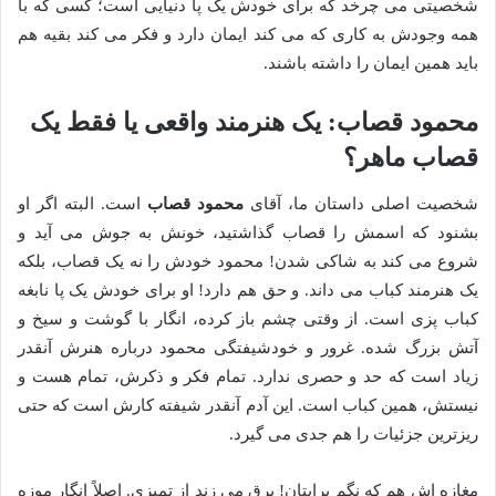
شخصیتی می چرخد که برای خودش یک پا دنیایی است؛ کسی که با
همه وجودش به کاری که می کند ایمان دارد و فکر می کند بقیه هم
باید همین ایمان را داشته باشند.
محمود قصاب: یک هنرمند واقعی یا فقط یک
قصاب ماهر؟
شخصیت اصلی داستان ما، آقای
محمود قصاب
است. البته اگر او
بشنود که اسمش را قصاب گذاشتید، خونش به جوش می آید و
شروع می کند به شاکی شدن! محمود خودش را نه یک قصاب، بلکه
یک هنرمند کباب می داند. و حق هم دارد! او برای خودش یک پا نابغه
کباب پزی است. از وقتی چشم باز کرده، انگار با گوشت و سیخ و
آتش بزرگ شده. غرور و خودشیفتگی محمود درباره هنرش آنقدر
زیاد است که حد و حصری ندارد. تمام فکر و ذکرش، تمام هست و
نیستش، همین کباب است. این آدم آنقدر شیفته کارش است که حتی
ریزترین جزئیات را هم جدی می گیرد.
مغازه اش هم که نگم برایتان! برق می زند از تمیزی. اصلاً انگار موزه