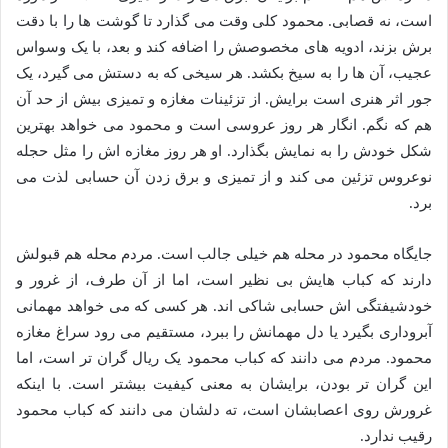
است، نه قصابی. محمود کلی وقت می گذارد تا گوشت ها را با دقت
برش بزند، ادویه های مخصوصش را اضافه کند و بعد، با یک وسواس
عجیب، آن ها را به سیخ بکشد. هر سیخی که به دستش می گیرد، یک
جور اثر هنری است برایش. از تزئینات مغازه و تمیزی بیش از حد آن
هم که نگم. انگار هر روز عروسی است و محمود می خواهد بهترین
شکل خودش را به نمایش بگذارد. او هر روز مغازه اش را مثل حجله
نوعروس تزئین می کند و از تمیزی و برق زدن آن حسابی لذت می
برد.
جایگاه محمود در محله هم خیلی جالب است. مردم محله هم قبولش
دارند که کباب هایش بی نظیر است، اما از آن طرف، از غرور و
خودشیفتگی اش حسابی شاکی اند. هر کسی که می خواهد مهمانی
آبروداری بگیرد یا دل مهمانش را ببرد، مستقیم می رود سراغ مغازه
محمود. مردم می دانند که کباب محمود یک ریال گران تر است، اما
این گران تر بودن، برایشان به معنی کیفیت بیشتر است. با اینکه
غرورش روی اعصابشان است، ته دلشان می دانند که کباب محمود
رقیب ندارد.