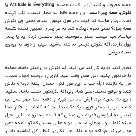
جمله معروف و کلیدی این کتاب همینه:
Attitude is Everything یا
نگرش، همه چیز است.
این جمله فقط یه شعار نیست، قلب تپنده
تمام درس هاییه که کیت دی هرل بهمون میده. یعنی چی نگرش
همه چیزه؟ یعنی نحوه دیدگاه شما به هر چیزی، تعیین کننده نتیجه
نهاییه. مهم نیست چقدر باهوشید، چقدر تحصیل کرده اید یا چقدر
پول دارید؛ اگه نگرش درستی نداشته باشید، خیلی از درها به روتون
بسته میشن.
تصور کنید تو یه کار گند می زنید. اگه نگرش تون منفی باشه، ممکنه
با خودتون بگید: «من هیچ وقت هیچ کاری رو درست انجام نمیدم،
من یه بازنده ام!» خب با این طرز فکر، احتمال اینکه دوباره تلاش
کنید و موفق بشید، خیلی کمه. ولی اگه نگرشتون مثبت باشه، میگید:
«این یه تجربه بود، ازش یاد می گیرم و دفعه بعد بهتر عمل می
کنم.» ببینید چقدر فرق میکنه؟ اینجاست که کلمات و افکار شما
تبدیل به ابزارهای قدرتمندی میشن که آینده شما رو میسازن. هرل
میگه کلمات و باورهای ما، مثل دونه هایی هستن که تو باغچه ذهن
مون می کاریم. اگه دونه علف هرز بکاری، انتظار گل نداشته باش.