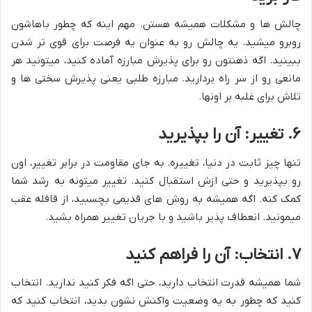
چالش ها و مشکلات همیشه هستن. مهم اینه که چطور باهاشون
روبرو میشید. یه چالش رو به عنوان یه فرصت برای قوی تر شدن
ببینید. اگه ذهنتون رو برای پذیرش مبارزه آماده کنید، میتونید هر
مانعی رو از سر راه بردارید. مبارزه طلبی یعنی پذیرش سختی ها و
تلاش برای غلبه بر اونها.
۶. تغییر: آن را بپذیرید
تنها چیز ثابت در دنیا، تغییره. به جای مقاومت در برابر تغییر، اون
رو بپذیرید و حتی ازش استقبال کنید. تغییر میتونه به رشد شما
کمک کنه. اگه همیشه به روش های قدیمی بچسبید، از قافله عقب
میمونید. انعطاف پذیر باشید و با جریان تغییر همراه بشید.
۷. انتخاب: آن را فراهم کنید
شما همیشه قدرت انتخاب دارید، حتی اگه فکر کنید ندارید. انتخاب
کنید که چطور به یه وضعیت واکنش نشون بدید، انتخاب کنید که