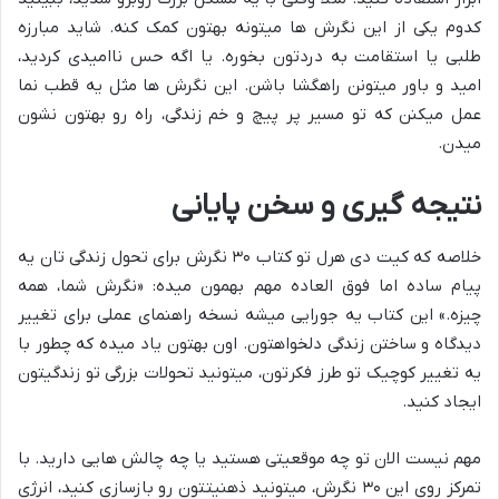
کدوم یکی از این نگرش ها میتونه بهتون کمک کنه. شاید مبارزه
طلبی یا استقامت به دردتون بخوره. یا اگه حس ناامیدی کردید،
امید و باور میتونن راهگشا باشن. این نگرش ها مثل یه قطب نما
عمل میکنن که تو مسیر پر پیچ و خم زندگی، راه رو بهتون نشون
میدن.
نتیجه گیری و سخن پایانی
خلاصه که کیت دی هرل تو کتاب ۳۰ نگرش برای تحول زندگی تان یه
پیام ساده اما فوق العاده مهم بهمون میده: «نگرش شما، همه
چیزه.» این کتاب یه جورایی میشه نسخه راهنمای عملی برای تغییر
دیدگاه و ساختن زندگی دلخواهتون. اون بهتون یاد میده که چطور با
یه تغییر کوچیک تو طرز فکرتون، میتونید تحولات بزرگی تو زندگیتون
ایجاد کنید.
مهم نیست الان تو چه موقعیتی هستید یا چه چالش هایی دارید. با
تمرکز روی این ۳۰ نگرش، میتونید ذهنیتتون رو بازسازی کنید، انرژی