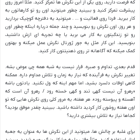
که فرصت دارید، روی یکی از این نگرش ها تمرکز کنید. مثلاً امروز روی
پیشرفت تمرکز کنید و ببینید چطور میتونید اون رو تو کارهاتون به
کار ببرید. فردا روی فعالیت و … . میتونید یه دفترچه کوچیک بردارید
و هر روز، اون نگرش رو بنویسید و چند جمله درباره اینکه چطور اون
رو تو زندگیتون به کار می برید یا چه تجربه ای ازش داشتید،
بنویسید. این کار مثل یه جور ژورنال نگرش عمل میکنه و بهتون
کمک میکنه که آگاهانه تر روی ذهنیتتون کار کنید.
قدم بعدی، تداوم و صبره. قرار نیست یه شبه همه چی عوض بشه.
تغییر نگرش یه فرآینده که نیاز به زمان و تلاش مداوم داره. ممکنه
گاهی اوقات دلسرد بشید، اما مهم اینه که ول نکنید. یادتون باشه
«رهرو آن نیست گهی تند و گهی خسته رود / رهرو آن است که
آهسته و پیوسته رود». هر هفته، یه مرور کلی روی نگرش هایی که تو
اون هفته روشون کار کردید داشته باشید. ببینید چقدر موفق بودید؟
کجاها نیاز به تلاش بیشتری دارید؟
برای غلبه بر چالش ها، میتونید از این نگرش ها به عنوان یه جعبه
ابزار استفاده کنید. مثلاً وقتی با یه مشکل بزرگ روبرو شدید، ببینید