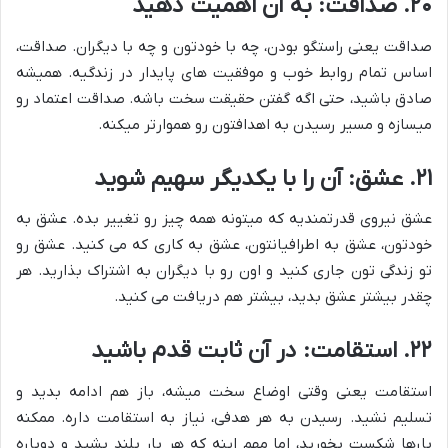
۲۰. صداقت: به آن اهمیت دهید
صداقت یعنی راستگو بودن، چه با خودتون و چه با دیگران. صداقت،
اساس تمام روابط خوب و موفقیت های پایدار در زندگیه. همیشه
صادق باشید، حتی اگه گفتن حقیقت سخت باشه. صداقت اعتماد رو
میسازه و مسیر رسیدن به اهدافتون رو هموارتر میکنه.
۲۱. عشق: آن را با یکدیگر سهیم شوید
عشق نیروی قدرتمندیه که میتونه همه چیز رو تغییر بده. عشق به
خودتون، عشق به اطرافیانتون، عشق به کاری که می کنید. عشق رو
تو زندگی تون جاری کنید و اون رو با دیگران به اشتراک بذارید. هر
چقدر بیشتر عشق بدید، بیشتر هم دریافت می کنید.
۲۲. استقامت: در آن ثابت قدم باشید
استقامت یعنی وقتی اوضاع سخت میشه، باز هم ادامه بدید و
تسلیم نشید. رسیدن به هر هدفی، نیاز به استقامت داره. ممکنه
بارها شکست بخورید، اما مهم اینه که هر بار بلند بشید و دوباره