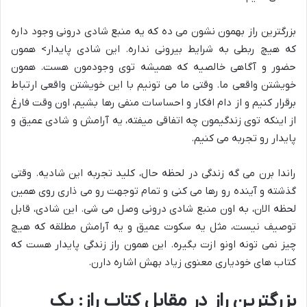
بزرگترین راز بهمون نشون می ده که یه منبع
شادی درونی
وجود داره
که هیچ ربطی به شرایط بیرونی نداره. این
شادی پایدار> همون
حضور و آگاهی خالصیه که همیشه توی وجودمون هست. همون
خویشتن واقعی ما. وقتی ما می تونیم با این خویشتن واقعی ارتباط
برقرار کنیم و از دام افکار و احساسات منفی رها بشیم، اون وقت فارغ
از اینکه توی زندگیمون چه اتفاقی میفته، یه آرامش و شادی عمیق و
پایدار رو تجربه می کنیم.
راندا برن می گه زندگی در لحظه حال، کلید تجربه این شادیه. وقتی
گذشته و آینده رو رها می کنی و تمام توجهت رو می ذاری روی همین
لحظه الان، به اون منبع شادی درونی وصل می شی. این شادی، قابل
توصیف نیست، مثل یه سکوت عمیق و یه آرامش مطلقه که هیچ
چیز نمی تونه اونو ازت بگیره. این همون
راز زندگی پایدار
هست که
کتاب های خودیاری معنوی
زیاد بهش اشاره دارن.
بزرگترین راز در مقابل کتاب راز: یک