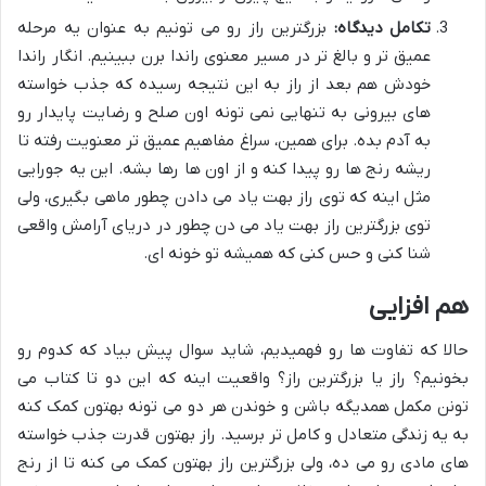
تکامل دیدگاه:
بزرگترین راز رو می تونیم به عنوان یه مرحله
عمیق تر و بالغ تر در مسیر معنوی راندا برن ببینیم. انگار راندا
خودش هم بعد از راز به این نتیجه رسیده که جذب خواسته
های بیرونی به تنهایی نمی تونه اون صلح و رضایت پایدار رو
به آدم بده. برای همین، سراغ مفاهیم عمیق تر
معنویت
رفته تا
ریشه رنج ها رو پیدا کنه و از اون ها رها بشه. این یه جورایی
مثل اینه که توی راز بهت یاد می دادن چطور ماهی بگیری، ولی
توی بزرگترین راز بهت یاد می دن چطور در دریای آرامش واقعی
شنا کنی و حس کنی که همیشه تو خونه ای.
هم افزایی
حالا که تفاوت ها رو فهمیدیم، شاید سوال پیش بیاد که کدوم رو
بخونیم؟ راز یا بزرگترین راز؟ واقعیت اینه که این دو تا کتاب می
تونن مکمل همدیگه باشن و خوندن هر دو می تونه بهتون کمک کنه
به یه زندگی متعادل و کامل تر برسید. راز بهتون قدرت جذب خواسته
های مادی رو می ده، ولی بزرگترین راز بهتون کمک می کنه تا از رنج