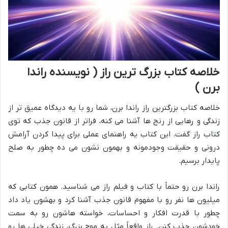
خلاصه کتاب بزرگ ترین راز ( نویسنده راندا
برن )
خلاصه کتاب بزرگترین راز راندا برن، شما رو با یه دیدگاه عمیق تر از
زندگی و رهایی از رنج ها آشنا می کنه، فراتر از قانون جذب که توی
کتاب راز گفت. این کتاب یه راهنمای عملی برای پیدا کردن آرامش
درونی و حقیقت وجودمونه و بهمون نشون می ده چطور به صلح
پایدار برسیم.
راندا برن رو حتماً با کتاب و فیلم راز می شناسید. همون کتابی که
میلیون ها نفر رو با مفهوم
قانون جذب
آشنا کرد و بهشون یاد داد
چطور با قدرت افکار و احساسات، خواسته هاشون رو به سمت
خودشون جذب کنن. راز واقعاً مثل یه موج بزرگ، زندگی خیلی ها رو