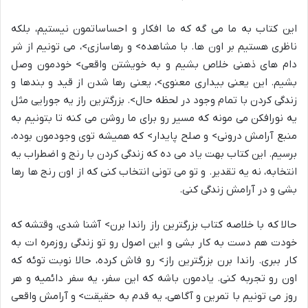
این کتاب به ما می گه که ما
افکار و احساساتمون نیستیم
، بلکه
ناظری هستیم بر اون ها. با
مشاهده> و
رهاسازی>، می تونیم از شر
دام های ذهنی خلاص بشیم و به
خویشتن واقعی> خودمون وصل
بشیم. این یعنی
بیداری معنوی>، یعنی رها شدن از قید و بندها و
زندگی کردن با تمام وجود در
لحظه حال>. بزرگترین راز یه جورایی مثل
یه نورافکن می مونه که مسیر رو برای ما روشن می کنه تا بتونیم به
منبع
آرامش درونی> و
صلح پایدار> که همیشه توی وجودمون بوده،
برسیم. این کتاب بهت یاد می ده که زندگی کردن با رنج و اضطراب یه
انتخابه، نه یه تقدیر. و تو می تونی انتخاب کنی که از اون رنج ها رها
بشی و در آرامش زندگی کنی.
حالا که با
خلاصه کتاب بزرگترین راز راندا برن> آشنا شدی، وقتشه که
خودت هم دست به کار بشی و این اصول رو تو زندگی روزمره ات به
کار ببری.
راندا برن بزرگترین راز> رو فاش کرده، حالا نوبت توئه که
اون رو تجربه کنی. یادمون باشه که این سفر، یه سفر دائمیه و هر
روز می تونیم با تمرین و آگاهی، یه قدم به
حقیقت> و آرامش واقعی