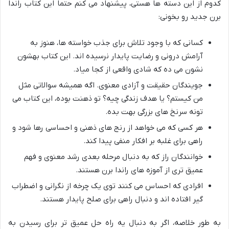
کدوم از این دسته ها هستی، پیشنهاد می کنم حتماً این
کتاب راندا
برن جدید
رو بخونی:
کسانی که با وجود تلاش برای جذب خواسته ها، هنوز به
آرامش درونی
و رضایت پایدار نرسیده اند. این کتاب بهشون
نشون می ده که شادی واقعی از کجا میاد.
جویندگان
حقیقت
و
آزادی معنوی
. اگه همیشه سوالاتی مثل
من کیستم؟ یا هدف زندگی چیه؟ تو ذهنت بوده، این کتاب می
تونه سرنخ های بزرگی بهت بده.
هر کسی که می خواهد از
رنج های ذهنی
و
احساسی
رها شود و
راهی برای
غلبه بر افکار منفی
پیدا کند.
خوانندگان راز که به دنبال مرحله بعدی
رشد معنوی
و فهم
عمیق تری از
آموزه های راندا برن
هستند.
افرادی که احساس می کنند توی یک چرخه از نگرانی و اضطراب
گیر افتاده اند و دنبال راهی برای
صلح پایدار
هستند.
به طور خلاصه، اگر به دنبال یه راه حل عمیق تر برای رسیدن به