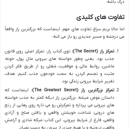
درک باشه.
تفاوت های کلیدی
اما حالا بریم سراغ تفاوت های مهم. اینجاست که بزرگترین راز واقعاً
می درخشه و مسیر جدیدی رو باز می کنه:
تمرکز راز (The Secret):
توی کتاب راز، تمرکز اصلی روی
قانون
جذب
بود. یعنی چطور خواسته های بیرونی مثل پول، خونه،
ماشین، روابط عالی و موفقیت شغلی رو از طریق فکر کردن
مثبت و تجسم کردن، به سمت خودمون جذب کنیم. هدف،
تغییر شرایط بیرونی زندگی بود.
تمرکز بزرگترین راز (The Greatest Secret):
اینجاست که
داستان عوض میشه. بزرگترین راز دیگه کمتر به جذب خواسته
های بیرونی می پردازه و تمرکزش رو می ذاره روی
رهایی از رنج
های درونی
،
شناخت خویشتن واقعی
و
یافتن صلح و آزادی
واقعی
، فارغ از شرایط بیرونی. این کتاب میگه شادی و آرامش
واقعی، درونیه و با هیچ چیزی از بیرون به دست نمیاد.