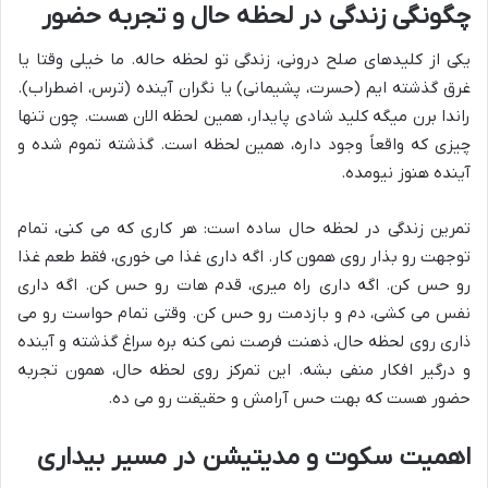
چگونگی زندگی در لحظه حال و تجربه حضور
یکی از کلیدهای
صلح درونی
، زندگی تو لحظه حاله. ما خیلی وقتا یا
غرق گذشته ایم (حسرت، پشیمانی) یا نگران آینده (ترس، اضطراب).
راندا برن میگه کلید
شادی پایدار
، همین لحظه الان هست. چون تنها
چیزی که واقعاً وجود داره، همین لحظه است. گذشته تموم شده و
آینده هنوز نیومده.
تمرین زندگی در لحظه حال ساده است: هر کاری که می کنی، تمام
توجهت رو بذار روی همون کار. اگه داری غذا می خوری، فقط طعم غذا
رو حس کن. اگه داری راه میری، قدم هات رو حس کن. اگه داری
نفس می کشی، دم و بازدمت رو حس کن. وقتی تمام حواست رو می
ذاری روی لحظه حال، ذهنت فرصت نمی کنه بره سراغ گذشته و آینده
و درگیر افکار منفی بشه. این
تمرکز
روی لحظه حال، همون
تجربه
حضور
هست که بهت حس آرامش و
حقیقت
رو می ده.
اهمیت سکوت و مدیتیشن در مسیر بیداری