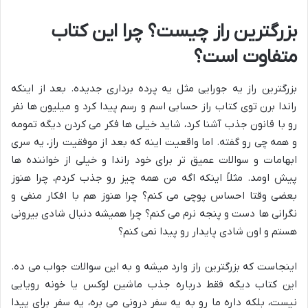
بزرگترین راز چیست؟ چرا این کتاب
متفاوت است؟
بزرگترین راز یه جورایی مثل یه پرده برداری جدیده. بعد از اینکه
راندا برن توی کتاب راز حسابی اسم و رسم پیدا کرد و میلیون ها نفر
رو با
قانون جذب
آشنا کرد، شاید خیلی ها فکر می کردن دیگه تمومه
و همه چی رو گفته. اما واقعیت اینه که بعد از موفقیت راز، یه سری
ابهامات و سوالات عمیق تر برای خود راندا و خیلی از خواننده ها
پیش اومد. مثلاً اینکه اگه من همه چیز رو جذب کردم، چرا هنوز
بعضی وقتا احساس پوچی می کنم؟ چرا هنوز هم با
افکار منفی
و
نگرانی ها دست و پنجه نرم می کنم؟ چرا همیشه دنبال شادی بیرونی
هستم و اون شادی پایدار رو پیدا نمی کنم؟
اینجاست که بزرگترین راز وارد میشه و به این سوالات جواب می ده.
این کتاب دیگه فقط درباره جذب ماشین لوکس یا خونه رویایی
نیست، بلکه داره ما رو به یه سفر درونی می بره، یه سفر برای پیدا