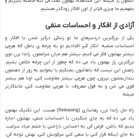
آسمون رد میشه. این مشاهده، بهمون کمک می کنه فاصله بگیریم و
بفهمیم ما چیزی فراتر از اون افکار زودگذر هستیم.
آزادی از افکار و احساسات منفی
یکی از بزرگترین دردسرهای ما تو زندگی، درگیر شدن با افکار و
احساسات منفیه. انگار گیر افتادیم تو یه چرخه ی باطل که هرچی
بیشتر بهشون فکر می کنیم، بیشتر هم میان سراغمون. راندا برن توی
بزرگترین راز بهمون یاد می ده که چطور از این چرخه خلاص بشیم.
راهش این نیست که باهاشون بجنگیم یا بخوایم به زور از ذهنمون
بندازیمشون بیرون، چون هرچی بیشتر مقاومت کنی، اونا هم بیشتر
قوی می شن و به قول معروف: با هرچی مقاومت کنی، ماندگارتر
میشه.
راه حل راندا برن، رهاسازی (Releasing) هست. این تکنیک بهمون
یاد می ده که به جای جنگیدن با
احساسات منفی
، بهشون اجازه
بدیم که باشن. فرض کن یه احساس ناراحتی یا خشم میاد سراغت.
به جای اینکه فرار کنی یا سعی کنی سرکوبش کنی، بهش توجه کن.