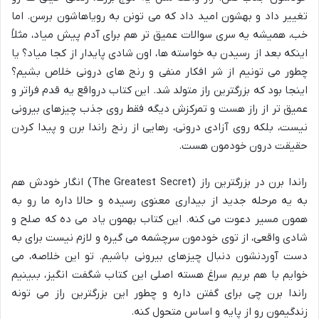
تغییر داد و بهشون امید داد که می تونن به رویاهاشون برسن. اما
خب، همیشه یه سری سوالات عمیق تر هم برای آدم پیش میاد، مثلاً
اینکه بعد از رسیدن به خواسته ها، اون
شادی پایدار
از کجا میاد؟ یا
چطور می تونیم از شر افکار منفی و رنج های درونی خلاص بشیم؟
اینجا بود که بزرگترین راز متولد شد. این کتاب درواقع یه قدم فراتر و
عمیق تر از راز هست و تمرکزش دیگه فقط روی جذب چیزهای بیرونی
نیست، بلکه روی
آزادی درونی
،
رهایی از رنج راندا برن
و پیدا کردن
حقیقت درون
خودمون هست.
راندا برن در بزرگترین راز (The Greatest Secret) انگار خودش هم
به یه مرحله جدید از
بیداری معنوی
رسیده و حالا داره ما رو به
همون مسیر دعوت می کنه. این کتاب بهمون یاد می ده که صلح و
شادی واقعی، از توی خودمون سرچشمه می گیره و لازم نیست برای به
دست آوردنشون دنبال چیزهای بیرونی باشیم. تو این خلاصه، می
خوایم با هم بریم سراغ هسته اصلی این کتاب شگفت انگیز، ببینیم
راندا برن چی برای گفتن داره و چطور این بزرگترین راز می تونه
زندگیمون رو از پایه و اساس متحول کنه.