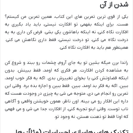
شدن از آن
یکی از قوی ترین تمرین های این کتاب، همین تمرین من کیستم؟
هست. برای اینکه بفهمی تو افکارت نیستی، باید یاد بگیری به
افکارت نگاه کنی، نه اینکه باهاشون یکی بشی. فرض کن داری به یه
درخت نگاه می کنی، تو درخت نیستی، فقط داری نگاهش می کنی.
همینطور هم باید به افکارت نگاه کنی.
راندا برن میگه بشین تو یه جای آروم، چشمات رو ببند و شروع کن
به مشاهده کردن افکارت. هر فکری که اومد، فقط ببینش. بدون
اینکه قضاوتش کنی یا بخوای تغییرش بدی. اگه یه فکر خوب اومد،
ببین. اگه یه فکر بد اومد، ببین. فقط ببین و اجازه بده بره. وقتی این
تمرین رو انجام می دی، متوجه می شی یه چیزی در وجودت هست که
داره این افکار رو می بینه. اون ناظر، همون
خویشتن واقعی
و
آگاهی
ناب
توست. وقتی اینو تجربه کنی، از افکارت جدا می شی و می فهمی
که اونا فقط تو ذهنت هستن، نه وجود تو.
تکنیک های رهاسازی احساسات (مثلاً: رها