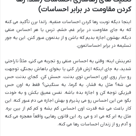
کردن مقاومت در برابر احساسات)
اینجا دیگه نوبت رها کردن احساسات منفیه. راندا برن تأکید می کنه
که به جای مقاومت در برابر غم، خشم، ترس یا هر احساس منفی
دیگه، بهشون اجازه بدیم که باشن و از بدنمون عبور کنن. این یه جور
تسلیمه در برابر احساساتمون.
تمرینش اینه: وقتی یه احساس منفی رو تجربه می کنی، مثلاً ناراحتی
شدید، به جای اینکه ازش فرار کنی یا بخوای باهاش بجنگی، توجهت
رو بیار روی اون احساس توی بدنت. حسش کن. کجای بدنت حس
می شه؟ مثل یه فشار، یه گرما، یه سنگینی؟ فقط به اون حس
فیزیکی توجه کن و اجازه بده باشه. نفس عمیق بکش و به خودت
بگو: من این احساس رو می پذیرم و بهش اجازه می دم عبور کنه. این
کار باعث می شه قدرت اون احساس کم بشه و کم کم از بین بره.
مثل یه ابر که می اد و می ره. این
قانون رهایی
، واقعاً معجزه می کنه
و آدم رو از زندان احساسات رها می کنه.