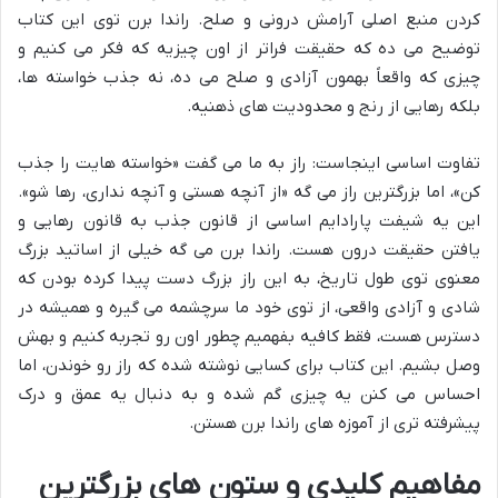
کردن منبع اصلی
آرامش درونی
و صلح. راندا برن توی این کتاب
توضیح می ده که
حقیقت
فراتر از اون چیزیه که فکر می کنیم و
چیزی که واقعاً بهمون آزادی و صلح می ده، نه جذب خواسته ها،
بلکه
رهایی از رنج
و محدودیت های ذهنیه.
تفاوت اساسی اینجاست: راز به ما می گفت «خواسته هایت را جذب
کن»، اما بزرگترین راز می گه «از آنچه هستی و آنچه نداری، رها شو».
این یه شیفت پارادایم اساسی از قانون جذب به قانون رهایی و
یافتن حقیقت درون
هست. راندا برن می گه خیلی از اساتید بزرگ
معنوی توی طول تاریخ، به این راز بزرگ دست پیدا کرده بودن که
شادی و آزادی واقعی، از توی خود ما سرچشمه می گیره و همیشه در
دسترس هست، فقط کافیه بفهمیم چطور اون رو تجربه کنیم و بهش
وصل بشیم. این کتاب برای کسایی نوشته شده که راز رو خوندن، اما
احساس می کنن یه چیزی گم شده و به دنبال یه عمق و درک
پیشرفته تری از
آموزه های راندا برن
هستن.
مفاهیم کلیدی و ستون های بزرگترین