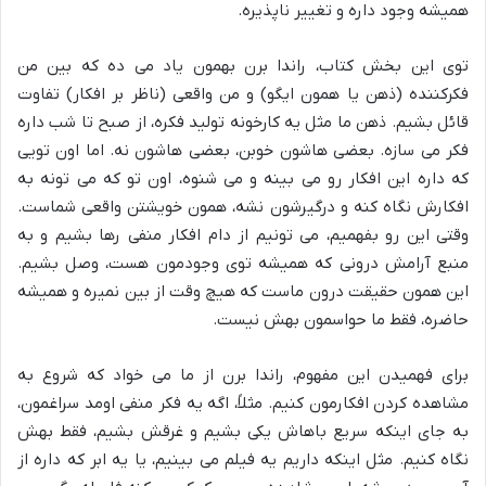
همیشه وجود داره و تغییر ناپذیره.
توی این بخش کتاب، راندا برن بهمون یاد می ده که بین من
فکرکننده (ذهن یا همون ایگو) و من واقعی (ناظر بر افکار) تفاوت
قائل بشیم. ذهن ما مثل یه کارخونه تولید فکره، از صبح تا شب داره
فکر می سازه. بعضی هاشون خوبن، بعضی هاشون نه. اما اون تویی
که داره این افکار رو می بینه و می شنوه، اون تو که می تونه به
افکارش نگاه کنه و درگیرشون نشه، همون خویشتن واقعی شماست.
وقتی این رو بفهمیم، می تونیم از دام افکار منفی رها بشیم و به
منبع آرامش درونی که همیشه توی وجودمون هست، وصل بشیم.
این همون
حقیقت درون
ماست که هیچ وقت از بین نمیره و همیشه
حاضره، فقط ما حواسمون بهش نیست.
برای فهمیدن این مفهوم، راندا برن از ما می خواد که شروع به
مشاهده کردن افکارمون کنیم. مثلاً، اگه یه فکر منفی اومد سراغمون،
به جای اینکه سریع باهاش یکی بشیم و غرقش بشیم، فقط بهش
نگاه کنیم. مثل اینکه داریم یه فیلم می بینیم، یا یه ابر که داره از