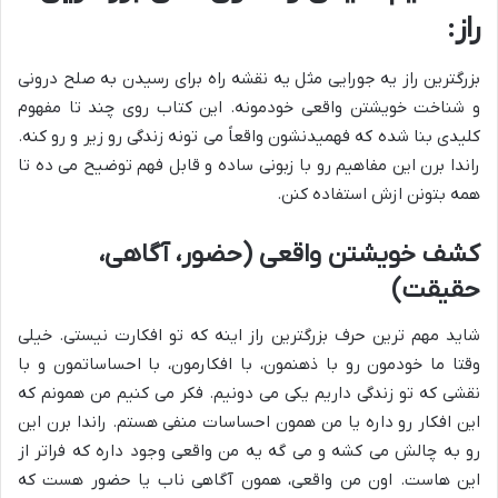
راز:
بزرگترین راز یه جورایی مثل یه نقشه راه برای رسیدن به
صلح درونی
و
شناخت خویشتن واقعی
خودمونه. این کتاب روی چند تا مفهوم
کلیدی بنا شده که فهمیدنشون واقعاً می تونه زندگی رو زیر و رو کنه.
راندا برن این مفاهیم رو با زبونی ساده و قابل فهم توضیح می ده تا
همه بتونن ازش استفاده کنن.
کشف خویشتن واقعی (حضور، آگاهی،
حقیقت)
شاید مهم ترین حرف بزرگترین راز اینه که تو افکارت نیستی. خیلی
وقتا ما خودمون رو با ذهنمون، با افکارمون، با احساساتمون و با
نقشی که تو زندگی داریم یکی می دونیم. فکر می کنیم من همونم که
این افکار رو داره یا من همون احساسات منفی هستم. راندا برن این
رو به چالش می کشه و می گه یه من واقعی وجود داره که فراتر از
این هاست. اون من واقعی، همون
آگاهی ناب
یا حضور هست که