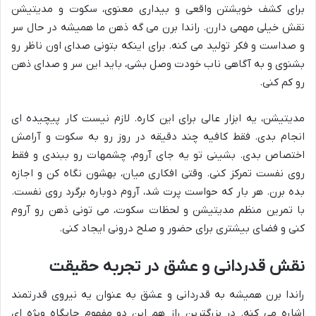
برای
کشف خویشتن واقعی
و
بیداری معنوی
، سکوت و مدیتیشن
نقش خیلی مهمی دارن. راندا برن می گه ذهن ما همیشه در حال سر
و صداست و فکر تولید می کنه. برای اینکه بتونی صدای اون ناظر رو
بشنوی و به
آگاهی ناب
خودت وصل بشی، باید این سر و صدای ذهن
رو کم کنی.
مدیتیشن، یه ابزار عالی برای این کاره. لازم نیست کار پیچیده ای
انجام بدی. فقط کافیه چند دقیقه در روز رو به سکوت و آرامش
اختصاص بدی. بشینی تو یه جای آروم، چشمهات رو ببندی و فقط
روی نفست تمرکز کنی. وقتی افکاری میان، بهشون نگاه کن و اجازه
بده برن. هر بار که حواست پرت شد، آروم دوباره برگرد روی نفست.
با تمرین منظم مدیتیشن و لحظات سکوت، می تونی ذهن رو آروم
کنی و فضای بیشتری برای
حضور
و
صلح درونی
ایجاد کنی.
نقش قدردانی و عشق در تجربه حقیقت
راندا برن همیشه به
قدردانی
و
عشق
به عنوان یه نیروی قدرتمند
اشاره می کنه. در بزرگترین راز هم این دو مفهوم جایگاه ویژه ای