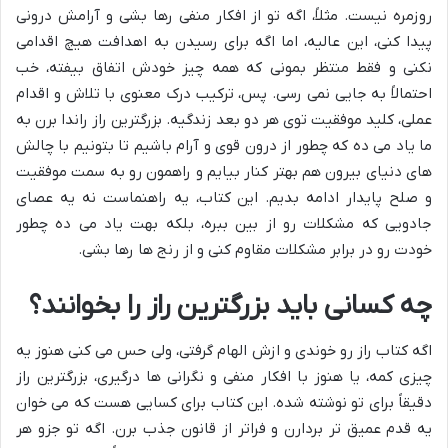
روزمره نیست. مثلاً، اگه تو از افکار منفی رها بشی و آرامش درونی
پیدا کنی، این عالیه، اما اگه برای رسیدن به اهدافت هیچ اقدامی
نکنی و فقط منتظر بمونی که همه چیز خودش اتفاق بیفته، خب
احتمالاً به جایی نمی رسی. پس، ترکیب درک معنوی با تلاش و اقدام
عملی، کلید موفقیت توی هر دو بعد زندگیه.
بزرگترین راز راندا برن
به
ما یاد می ده که چطور از درون قوی و آرام باشیم تا بتونیم با چالش
های دنیای بیرون هم بهتر کنار بیایم و راهمون رو به سمت موفقیت
و
صلح پایدار
ادامه بدیم. این کتاب، یه راهنماست نه یه عصای
جادویی که مشکلات رو از بین ببره، بلکه بهت یاد می ده چطور
خودت رو در برابر مشکلات مقاوم کنی و از رنج ها رها بشی.
چه کسانی باید بزرگترین راز را بخوانند؟
اگه کتاب راز رو خوندی و ازش الهام گرفتی، ولی حس می کنی هنوز یه
چیزی کمه، یا هنوز با افکار منفی و نگرانی ها درگیری، بزرگترین راز
دقیقاً برای تو نوشته شده. این کتاب برای کسایی هست که می خوان
یه قدم عمیق تر بردارن و فراتر از
قانون جذب
برن. اگه تو جزو هر