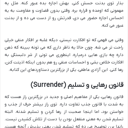
بذار توی بدنت حسش کنی. بهش اجازه بده عبور کنه. مثل یه
مهمونی که اومده و قراره بره. وقتی بدون قضاوت و مقاومت به یه
احساس اجازه حضور می دی، قدرتش رو از دست می ده و از بدنت
عبور می کنه.
وقتی می فهمی که تو افکارت نیستی، دیگه
غلبه بر افکار منفی
خیلی
راحت تر می شه. چون حالا یه ناظر داری که می تونه ببینه که ذهن
داره چه بازی هایی درمیاره. اینطوری می تونی از شر دلبستگی به
افکارت خلاص بشی و احساسات منفی رو هم بدون اینکه اذیتت کنن،
رها کنی. این آزادی عاطفی، یکی از بزرگترین دستاوردهای این کتابه.
قانون رهایی و تسلیم (Surrender)
قانون رهایی، یکی از مفاهیم اصلی و جدید در بزرگترین راز هست که
به شدت با قانون جذب تفاوت داره. توی راز بیشتر حرف از جذب و
خواستن بود، اما اینجا صحبت از رها کردن و
تسلیم
شدنه. البته
تسلیم شدن به معنی منفعل بودن یا دست از تلاش کشیدن نیست.
راندا برن توضیح می ده که تسلیم شدن یعنی پذیرش آنچه هست،