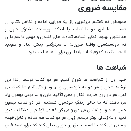
مقایسه ضروری
همونطور که گفتیم، بزرگترین راز یه جورایی ادامه و تکامل کتاب راز
هست. اما این دو تا کتاب، با اینکه نویسنده مشترکی دارن و
هدفشون بهبود زندگی انسانه، تفاوت های کلیدی و مهمی با هم دارن
که دونستنشون واقعاً ضروریه تا سردرگمی پیش نیاد و بتونید
انتخاب کنید کدوم
کتاب راندا برن
برای شما مناسب تره.
شباهت ها
خب، اول از شباهت ها شروع کنیم. هر دو کتاب توسط راندا برن
نوشته شدن و هر دو به
خودسازی
و
بهبود زندگی
آدم ها کمک می
کنن. هر دو روی قدرت افکار و ذهن تأکید دارن و به نوعی بهمون یاد
می دهند که ما خالق زندگی خودمون هستیم. هر دو کتاب بهمون
حس امید و توانمندی می دن و می گن که می تونیم از مشکلات عبور
کنیم و به زندگی بهتر برسیم. زبان هر دو کتاب هم ساده و قابل فهمه
و سعی می کنه مفاهیم عمیق رو جوری بیان کنه که برای همه قابل