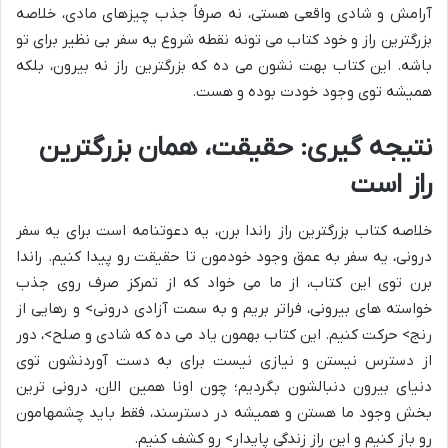
آرامش و شادی واقعی هستی، نه صرفاً جذب چیزهای مادی،
خلاصه
بزرگترین راز
و خود کتاب می تونه نقطه شروع یه سفر بی نظیر برای تو
باشه. این کتاب بهت نشون می ده که بزرگترین راز نه بیرون، بلکه
همیشه توی وجود خودت بوده و هست.
نتیجه گیری: حقیقت، همان بزرگترین
راز است
خلاصه کتاب بزرگترین راز راندا برن، یه دعوتنامه است برای یه سفر
درونی، یه سفر به عمق وجود خودمون تا
حقیقت
رو پیدا کنیم. راندا
برن توی این کتاب، از ما می خواد که از تمرکز صرف روی جذب
خواسته های بیرونی، فراتر بریم و به سمت
آزادی درونی> و
رهایی از
رنج> حرکت کنیم. این کتاب بهمون یاد می ده که
شادی و صلح>، دور
از دسترس نیستن و نیازی نیست برای به دست آوردنشون توی
دنیای بیرون دنبالشون بگردیم؛ چون اونا همین الان، درونی ترین
بخش وجود ما هستن و همیشه در دسترسند، فقط باید چشمهامون
رو باز کنیم و این
راز زندگی پایدار> رو کشف کنیم.