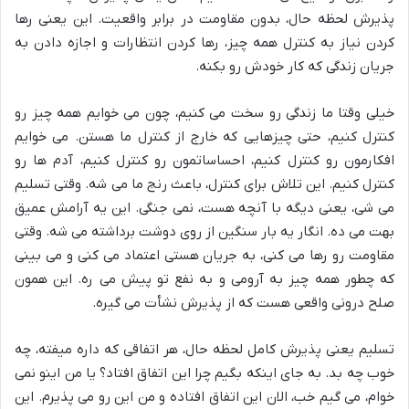
پذیرش لحظه حال، بدون مقاومت در برابر واقعیت. این یعنی رها
کردن نیاز به کنترل همه چیز، رها کردن انتظارات و اجازه دادن به
جریان زندگی که کار خودش رو بکنه.
خیلی وقتا ما زندگی رو سخت می کنیم، چون می خوایم همه چیز رو
کنترل کنیم، حتی چیزهایی که خارج از کنترل ما هستن. می خوایم
افکارمون رو کنترل کنیم، احساساتمون رو کنترل کنیم، آدم ها رو
کنترل کنیم. این تلاش برای کنترل، باعث رنج ما می شه. وقتی تسلیم
می شی، یعنی دیگه با آنچه هست، نمی جنگی. این یه آرامش عمیق
بهت می ده. انگار یه بار سنگین از روی دوشت برداشته می شه. وقتی
مقاومت رو رها می کنی، به جریان هستی اعتماد می کنی و می بینی
که چطور همه چیز به آرومی و به نفع تو پیش می ره. این همون
صلح درونی
واقعی هست که از پذیرش نشأت می گیره.
تسلیم یعنی پذیرش کامل لحظه حال، هر اتفاقی که داره میفته، چه
خوب چه بد. به جای اینکه بگیم چرا این اتفاق افتاد؟ یا من اینو نمی
خوام، می گیم خب، الان این اتفاق افتاده و من این رو می پذیرم. این