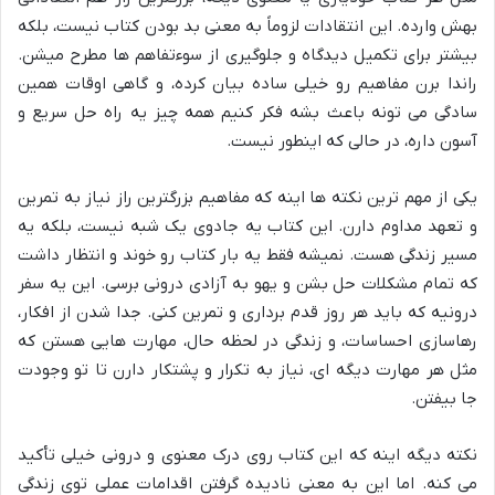
بهش وارده. این انتقادات لزوماً به معنی بد بودن کتاب نیست، بلکه
بیشتر برای تکمیل دیدگاه و جلوگیری از سوءتفاهم ها مطرح میشن.
راندا برن مفاهیم رو خیلی ساده بیان کرده، و گاهی اوقات همین
سادگی می تونه باعث بشه فکر کنیم همه چیز یه راه حل سریع و
آسون داره، در حالی که اینطور نیست.
یکی از مهم ترین نکته ها اینه که مفاهیم بزرگترین راز نیاز به
تمرین
و تعهد مداوم
دارن. این کتاب یه جادوی یک شبه نیست، بلکه یه
مسیر زندگی هست. نمیشه فقط یه بار کتاب رو خوند و انتظار داشت
که تمام مشکلات حل بشن و یهو به
آزادی درونی
برسی. این یه سفر
درونیه که باید هر روز قدم برداری و تمرین کنی. جدا شدن از افکار،
رهاسازی احساسات، و زندگی در لحظه حال، مهارت هایی هستن که
مثل هر مهارت دیگه ای، نیاز به تکرار و پشتکار دارن تا تو وجودت
جا بیفتن.
نکته دیگه اینه که این کتاب روی
درک معنوی
و درونی خیلی تأکید
می کنه. اما این به معنی نادیده گرفتن
اقدامات عملی
توی زندگی