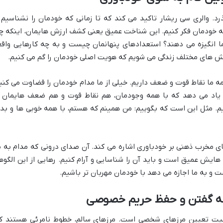
د. والری سی ریشار تاکید می کند که تا زمانی که خودمان را نشناسیم 
 به خودمان فکر کنیم. این شناخت عمیق یعنی کشف ارزش هایمان، اینکه چ
 انگیزه می دهند؟ استعدادهای پنهانمان چیست و به چه کارهایی واقعا
 نقش های مختلف زندگی می شویم که هویت اصلی خودمان را گم می کنیم.
 ما نقاط قوت و ضعف داریم. خیلی از ما مدام خودمان را قضاوت می کنی
 یاد می دهد که با همه وجودمان، هم نقاط قوت و هم ضعف هایمان ر
یم. مثل این است که بگوییم: من همینم که هستم، با همه خوبی ها و بد
ای مخرب ذهنی بر خودباوری اشاره می کند. آن صدای درونی که مدام به م
هایش عمیق است و باید آن را شناسایی و آرام کنیم. رهایی از این الگوها
و به ما اجازه می دهد با خودمان مهربان تر باشیم.
ه گفتن و حفظ حریم خصوصی
میت تعیین مرزهای شخصی است. مرزهای سالم، خطوط نامرئی هستند ک