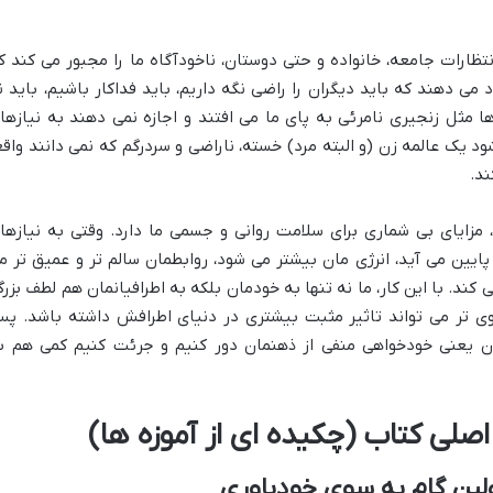
ارات جامعه، خانواده و حتی دوستان، ناخودآگاه ما را مجبور می کند ک
د می دهند که باید دیگران را راضی نگه داریم، باید فداکار باشیم، باید ن
ا مثل زنجیری نامرئی به پای ما می افتند و اجازه نمی دهند به نیازها
یک عالمه زن (و البته مرد) خسته، ناراضی و سردرگم که نمی دانند واقعا
د.
 مزایای بی شماری برای سلامت روانی و جسمی ما دارد. وقتی به نیازها
ین می آید، انرژی مان بیشتر می شود، روابطمان سالم تر و عمیق تر م
کند. با این کار، ما نه تنها به خودمان بلکه به اطرافیانمان هم لطف بزرگ
وی تر می تواند تاثیر مثبت بیشتری در دنیای اطرافش داشته باشد. پ
ردن یعنی خودخواهی منفی از ذهنمان دور کنیم و جرئت کنیم کمی هم ب
لی کتاب (چکیده ای از آموزه ها)
ین گام به سوی خودباوری