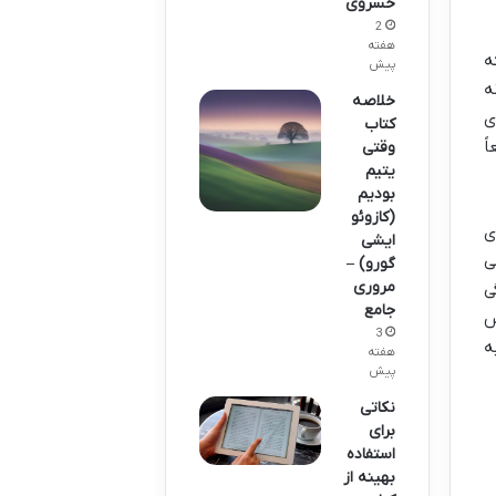
خسروی
2
هفته
ه
پیش
ه
خلاصه
ی
کتاب
ً
وقتی
یتیم
بودیم
(کازوئو
ی
ایشی
ی
گورو) –
مروری
ی
جامع
س
3
ه
هفته
پیش
نکاتی
برای
استفاده
بهینه از