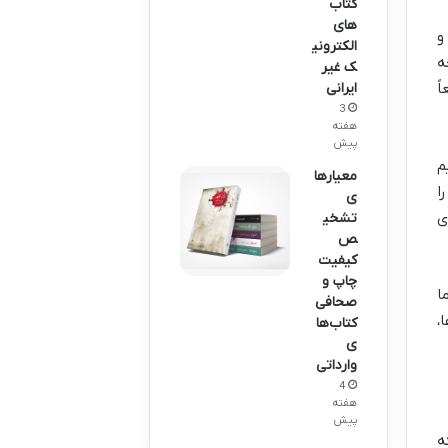
کتاب
های
و
الکترونی
ه
ک غیر
ً
ایرانی
3
هفته
پیش
م
معیارها
ا
ی
ی
تشخی
ص
کیفیت
چاپ و
ا
صحافی
،
کتاب‌ها
ی
وارداتی
4
هفته
پیش
ه