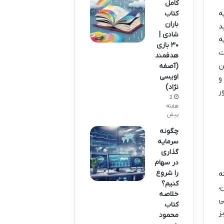
کامل
ه
کتاب
باران
د
شادی |
ه
۳۰ بازی
ت
هدفمند
ن
(آصفه
اویسی
و
نژاد)
ر
2
هفته
پیش
چگونه
سرمایه
گذاری
در سهام
را شروع
ه
کنیم؟
،
خلاصه
ی
کتاب
ز
محمود