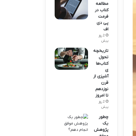
مطالعه
کتاب در
فرمت
پی دی
اف
2 روز
پیش
تاریخچه
تحول
کتاب‌ها
ی
آشپزی از
قرن
نوزدهم
تا امروز
2 روز
پیش
چطور
یک
پژوهش