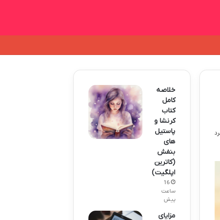
خلاصه
کامل
کتاب
کرنشا و
پاستیل
های
بنفش
(کاترین
اپلگیت)
16
ساعت
پیش
مزایای