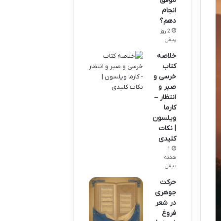
موفق
انجام
دهم؟
2 روز
پیش
خلاصه
کتاب
خرسی و
صبر و
انتظار –
کارما
ویلسون
| نکات
کلیدی
1
هفته
پیش
حرکت
جوهری
در شعر
فروغ