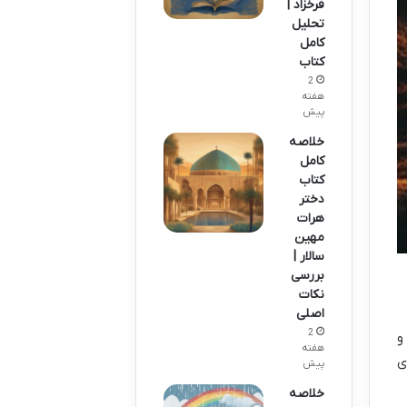
فرخزاد |
تحلیل
کامل
کتاب
2
هفته
پیش
خلاصه
کامل
کتاب
دختر
هرات
مهین
سالار |
بررسی
نکات
اصلی
2
و
هفته
ی
پیش
خلاصه