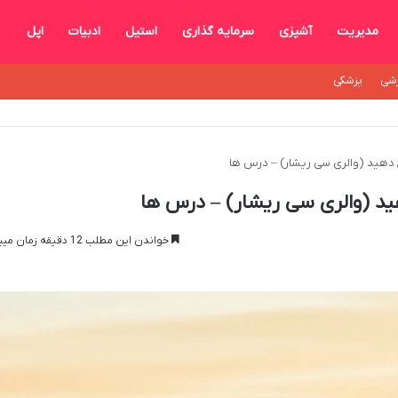
مدیریت
آشپزی
سرمایه گذاری
استیل
ادبیات
اپل
شی
پزشکی
دهید (والری سی ریشار) – درس ها
د (والری سی ریشار) – درس ها
خواندن این مطلب 12 دقیقه زمان میبرد