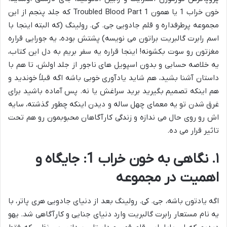
خون خراب 1 یا همون Troubled Blood Part 1 که جلد پنجم از این
مجموعه پرطرفداره و قلم جادویی جی. کی. رولینگ (که البته اینجا با
اسم رابرت گالبریت براتون می نویسه) پشتش بوده، یه جورایی قراره
مغزتون رو سوت بکشونه! اینجا قراره یه سفر بریم به دل این کتاب،
یه خلاصه حسابی و بدون اسپویل های ناجور از جلد اولش، تا هم با
داستان آشنا بشید، هم شاید یادآوری خوبی باشه اگه قبلاً خوندید و
هم اینکه تصمیم بگیرید برید سراغش یا نه. پس آماده باشید برای
غرق شدن تو یه معمای چهل ساله و دیدن اینکه چطور گذشته، سایه
اش رو روی حال می ندازه و زندگی کارآگاهان محبوبمون رو هم تحت
تاثیر قرار می ده.
۱. نگاهی به خون خراب 1: جایگاه و
اهمیت در مجموعه
اگه یادتون باشه، جی. کی. رولینگ بعد از دنیای جادویی هری پاتر، با
یه نام مستعار رابرت گالبریت وارد دنیای جنایی و کارآگاهی شد. یهو