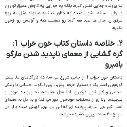
یه پرونده جنایی نفس گیره، بلکه یه جورایی یه کاوش عمیق تو روح
و روان انسانه، نشون میده که چطور گذشته میتونه مثل یه روح
سرگردان، سال ها بعد هم آدما رو تعقیب کنه و آرامش رو ازشون
بگیره.
۲. خلاصه داستان کتاب خون خراب 1:
گره گشایی از معمای ناپدید شدن مارگو
بامبرو
داستان خون خراب 1 از جایی شروع می شه که کارآگاهان ما، یعنی
کورمورن استرایک و دستیار حرفه ایش، رابین الاکوت، حسابی با زندگی
شخصی و کاریشون درگیرن. اما مثل همیشه، یه پرونده مرموز و
پیچیده، اونا رو از مشکلات خودشون دور می کنه و به دل یه معمای
نفس گیر می اندازه. پرونده ای که این بار، بوی کهنگی میده و از دل
تاریخ ۴۰ ساله، بیرون کشیده میشه.