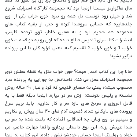
دیدیم که ای بابا، این قلم قوی و داستان پردازی بی نظیر که فقط
مال هاگوارتز نیست! اونجا بود که مجموعه کارآگاه استرایک شروع
شد و خیلی زود تونست دل همه رو ببره. خون خراب یکی از اون
جلدهاییه که حسابی سروصدا کرده و حتی از بقیه کتاب های
مجموعه هم حجیم تره و به همین خاطر، توی ترجمه فارسی،
انتشارات کتابسرای تندیس صلاح دیده که اون رو به دو قسمت خون
خراب 1 و خون خراب 2 تقسیم کنه. یعنی قراره کلی با این پرونده
درگیر بشید!
حالا چرا این کتاب انقدر مهمه؟ خون خراب مثل یه نقطه عطش توی
مجموعه استرایک عمل می کنه. داستانش یه جورایی یه پرونده سرد
محسوب میشه؛ یعنی یه معمای قدیمی که گرد و غبار ۴۰ ساله روش
نشسته و پلیس نتونسته ازش سر در بیاره. اینجا دیگه فقط با یه
قاتل امروزی و سرنخ های تازه سر و کار نداریم؛ باید بریم سراغ
پرونده های بایگانی شده، ذهنیت آدم های ۴۰ سال پیش رو بکاویم
و ببینیم تو اون زمان، چه اتفاقاتی افتاده که باعث شده یه نفر بی
صدا غیبش بزنه. این نوع داستان پردازی واقعا مهارت خاصی می
خواد و رولینگ اینجا حسابی خودشو نشون داده. این کتاب نه تنها