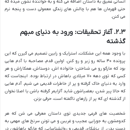
انسانی عمیق به داستان اضافه می کنه و به خواننده نشون میده که
حتی قهرمان ها هم با چالش های زندگی معمولی دست و پنجه نرم
می کنن.
۲.۳. آغاز تحقیقات: ورود به دنیای مبهم
گذشته
با وجود همه این مشکلات، استرایک و رابین تصمیم می گیرن که این
پرونده ۴۰ ساله رو زیر و رو کنن. اولین قدم، مصاحبه با آدم هایی
بود که مارگو رو می شناختن؛ خانواده اش، دوستاش، همکاراش و هر
کسی که توی دهه ۷۰ میلادی باهاش در ارتباط بوده. اینجاست که
وارد یه دنیای خاک گرفته و پر از خاطرات قدیمی می شیم. آدم هایی
که حالا پیر شدن، بعضیاشون شاید آلزایمر گرفته باشن یا اصلا نخوان
از گذشته ای که پر از رازهای ناگفته است، حرفی بزنن.
شخصیت های فرعی جدیدی توی داستان معرفی می شن که هر
کدومشون یه جورایی عجیب و غریبن و می تونن سرنخ های مهمی به
دست بدن. از پزشکای قدیمی و روانشناسایی که مارگو باهاشون در