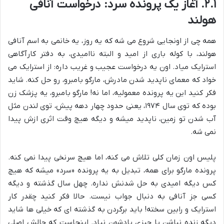
۲.۱. آغاز یک پرونده سرد: درخواست آنافی
هولند
همه چی از اونجایی شروع می شه که یه روز، یه خانمی به اسم آنافی
هولند، با کوله باری از امید و البته ناامیدی، به دفتر کارآگاهی
استرایک میاد. اون یه درخواست عجیب و غریب داره: از استرایک می
خواد که معمای ناپدید شدن مادرش، مارگو بامبرو، رو حل کنه. شاید
فکر کنید این یه پرونده معمولیه، اما نه! مارگو بامبرو، یه پزشک زن
بوده که توی سال ۱۹۷۴، یعنی حدود چهار دهه پیش، توی لندن مثل
آب شدن تو زمین، ناپدید میشه و دیگه هیچ وقت اثری ازش پیدا
نمی شه.
پلیس اون زمان کلی تلاش می کنه، اما هیچ سرنخی پیدا نمی کنه.
پرونده مارگو برای همه، تبدیل به یه پرونده «سرد» میشه که هیچ
کس دیگه امیدی به حل شدنش نداره. چهل سال گذشته و دیگه
کسی جز آنافی به دنبال جواب نیست. حالا فکر کنید چقدر کار
استرایک و رابین سخته! باید برگردن به گذشته ای که خیلی ها شاید
دیگه زنده نباشن یا چیزی یادشون نیاد. اینجاست که چالش اصلی