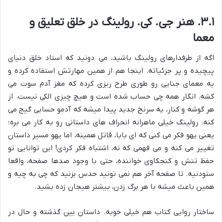
۳.۱. هنر جی. کی. رولینگ در خلق تعلیق و
معما
اگه از طرفدارهای رولینگ باشید، می دونید که استاد خلق دنیای
پیچیده و پر جزئیاته. اینجا هم از همین مهارتش استفاده کرده و
یه معمای جنایی رو طوری طرح ریزی کرده که مغز آدم سوت می
کشه. انگار همه چی حساب شده است و هیچ چیزی الکی نیست. از
هر گوشه و کنار، یه سرنخ جدید پیدا میشه که آدمو حسابی گیج می
کنه. رولینگ خیلی ماهرانه انحراف های داستانی رو به کار می بره؛
یعنی یهو فکر می کنی که ای بابا، قاتل همینه، اما یهو مسیر داستان
تغییر می کنه و می فهمی که نه، اشتباه فکر کردی! این توانایی تو
حفظ تنش و کنجکاوی خواننده، حتی با وجود صدها صفحه، واقعا
ستودنیه. تا صفحه آخر هم نمی تونید حدس بزنید که چی به چیه و
همین باعث میشه با هر برگ زدن، بیشتر هیجان زده بشید.
ساختار روایی کتاب هم خیلی خوبه. داستان بین گذشته و حال در