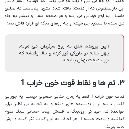
جدیدی مواجه می شن و باید مواظب باشن که خودشون هم گرفتار
این تار عنکبوتی که از گذشته بافته شده، نشن. اینجاست که تعلیق
داستان به اوج خودش می رسه و هر صفحه، شما رو بیشتر به جلو
هل میده تا ببینید چی میشه و چه رازهای دیگه ای قراره فاش بشه.
«این پرونده، مثل یه روح سرگردان می مونه،
چهل ساله تو تاریکی گیر کرده و حالا وقتشه که
نور حقیقت بهش بتابه.»
۳. تم ها و نقاط قوت خون خراب 1
کتاب خون خراب 1 فقط یه رمان جنایی معمولی نیست؛ یه جورایی
کلاس درسه برای نویسنده های دیگه و یه تجربه بی نظیر برای
خواننده ها. جی. کی. رولینگ با قلمش اینجا حسابی سنگ تموم
گذاشته و باعث میشه از هر لحاظ، به این کتاب فکر کنید و ازش
لذت ببرید.