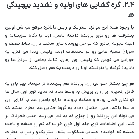
۲.۴. گره گشایی های اولیه و تشدید پیچیدگی
ها
با وجود همه این موانع، استرایک و رابین بالاخره موفق می شن اولین
پیشرفت ها رو توی پرونده داشته باشن. اونا با نگاه تیزبینانه و
البته تجربه زیادی که تو حل پرونده های سخت دارن، نقاط ضعف و
سوراخ سمبه هایی رو تو تحقیقات اولیه پلیس پیدا می کنن. یه
جورایی می فهمن که پلیس اون زمان، شاید بعضی از سرنخ ها رو
نادیده گرفته یا نتونسته اونا رو درست به هم وصل کنه.
هر چی بیشتر جلو می رن، پرونده هم پیچیده تر میشه. یهو پای یه
قاتل زنجیره ای روان پریش به وسط میاد که شاید توی اون سال ها
تو لندن فعال بوده و ممکنه پرونده مارگو بامبرو هم با کارای اون
مرتبط باشه. حتی احتمال وجود یه گروه جنایی هم مطرح میشه که
می تونه این پرونده رو از چیزی که به نظر می رسه، خیلی خطرناک تر
کنه. این اطلاعات، توی جلد اول خون خراب کم کم رو میشه و باعث
میشه که خواننده حسابی میخکوب بشه. استرایک و رابین با خطرات