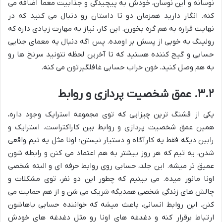
نوسانه و این نوسان، خودش به پیچیدگی و جذابیت معما اضافه می
کنه. انگار دارید همزمان دو تا داستان رو دنبال می کنید که در
نهایت قراره به هم گره بخورن. این کار، نیاز به مهارت زیادی داره که
رولینگ به خوبی از پسش بر اومده. پس اگه دنبال یه معمای جنایی
حسابی و گیج کننده هستید که تا آخرین لحظه نتونید سرنخ ها رو
به هم وصل کنید، خون خراب حسابی غافلگیرتون می کنه.
۳.۲. عمق شخصیت پردازی و روابط
یکی از قشنگ ترین چیزایی که توی مجموعه استرایک وجود داره،
همین عمق شخصیت پردازی و روابط بین کاراکتراست. استرایک و
رابین دیگه فقط یه کارآگاه و دستیار نیستن؛ اونا مثل یه تیم واقعی
شدن، یه تیم که هر روز بیشتر به هم اعتماد می کنن و رابطه شون
عمیق تر میشه. این جلد، حسابی روی روابط حرفه ای و البته شخصی
اونا مانور میده. می بینیم که چطور این دو نفر، توی مشکلات و
چالش های زندگی شخصی همدیگه شریک می شن و از هم حمایت می
کنن. این روابط انسانی، باعث میشه که خواننده حسابی باهاشون
ارتباط برقرار کنه و دغدغه های اونا رو مثل دغدغه های خودش