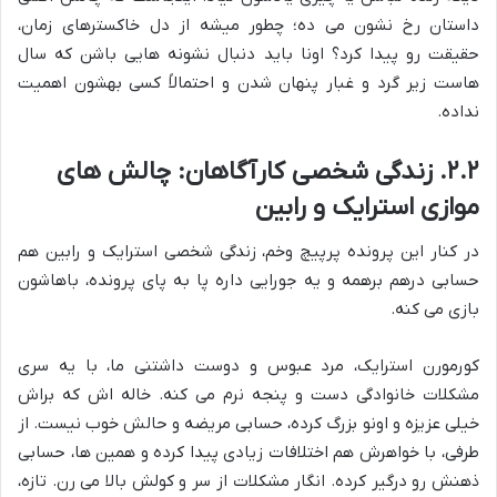
داستان رخ نشون می ده؛ چطور میشه از دل خاکسترهای زمان،
حقیقت رو پیدا کرد؟ اونا باید دنبال نشونه هایی باشن که سال
هاست زیر گرد و غبار پنهان شدن و احتمالاً کسی بهشون اهمیت
نداده.
۲.۲. زندگی شخصی کارآگاهان: چالش های
موازی استرایک و رابین
در کنار این پرونده پرپیچ وخم، زندگی شخصی استرایک و رابین هم
حسابی درهم برهمه و یه جورایی داره پا به پای پرونده، باهاشون
بازی می کنه.
کورمورن استرایک، مرد عبوس و دوست داشتنی ما، با یه سری
مشکلات خانوادگی دست و پنجه نرم می کنه. خاله اش که براش
خیلی عزیزه و اونو بزرگ کرده، حسابی مریضه و حالش خوب نیست. از
طرفی، با خواهرش هم اختلافات زیادی پیدا کرده و همین ها، حسابی
ذهنش رو درگیر کرده. انگار مشکلات از سر و کولش بالا می رن. تازه،