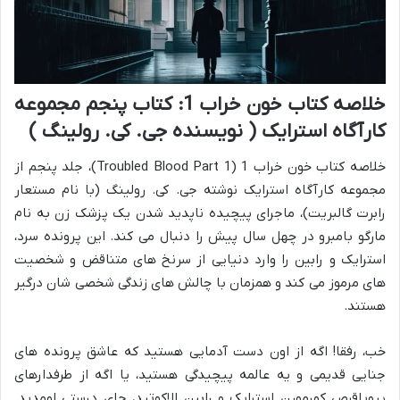
خلاصه کتاب خون خراب 1: کتاب پنجم مجموعه
کارآگاه استرایک ( نویسنده جی. کی. رولینگ )
خلاصه کتاب خون خراب 1 (Troubled Blood Part 1)، جلد پنجم از
مجموعه کارآگاه استرایک نوشته جی. کی. رولینگ (با نام مستعار
رابرت گالبریت)، ماجرای پیچیده ناپدید شدن یک پزشک زن به نام
مارگو بامبرو در چهل سال پیش را دنبال می کند. این پرونده سرد،
استرایک و رابین را وارد دنیایی از سرنخ های متناقض و شخصیت
های مرموز می کند و همزمان با چالش های زندگی شخصی شان درگیر
هستند.
خب، رفقا! اگه از اون دست آدمایی هستید که عاشق پرونده های
جنایی قدیمی و یه عالمه پیچیدگی هستید، یا اگه از طرفدارهای
پروپاقرص کورمورن استرایک و رابین الاکوتید، جای درستی اومدید.