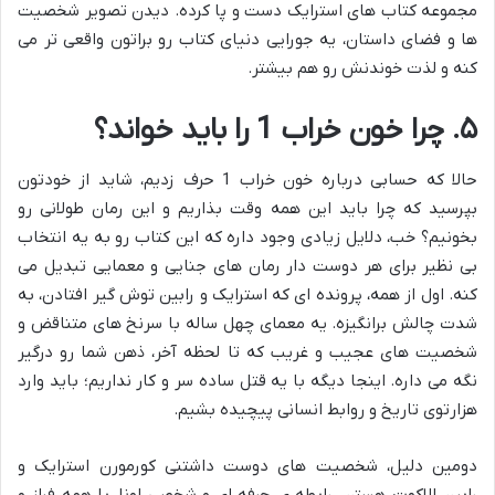
مجموعه کتاب های استرایک دست و پا کرده. دیدن تصویر شخصیت
ها و فضای داستان، یه جورایی دنیای کتاب رو براتون واقعی تر می
کنه و لذت خوندنش رو هم بیشتر.
۵. چرا خون خراب 1 را باید خواند؟
حالا که حسابی درباره خون خراب 1 حرف زدیم، شاید از خودتون
بپرسید که چرا باید این همه وقت بذاریم و این رمان طولانی رو
بخونیم؟ خب، دلایل زیادی وجود داره که این کتاب رو به یه انتخاب
بی نظیر برای هر دوست دار رمان های جنایی و معمایی تبدیل می
کنه. اول از همه، پرونده ای که استرایک و رابین توش گیر افتادن، به
شدت چالش برانگیزه. یه معمای چهل ساله با سرنخ های متناقض و
شخصیت های عجیب و غریب که تا لحظه آخر، ذهن شما رو درگیر
نگه می داره. اینجا دیگه با یه قتل ساده سر و کار نداریم؛ باید وارد
هزارتوی تاریخ و روابط انسانی پیچیده بشیم.
دومین دلیل، شخصیت های دوست داشتنی کورمورن استرایک و