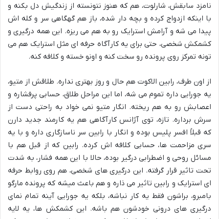
نامزد سابقش، شارلوت، هم که هنوز نتونسته از زندگیش دل بکنه و
با اینکه ازدواج کرده و بچه دار شده، باز هم گهگاهی سر و کله اش
پیدا می شه و آرامش استرایک رو به هم می ریزه. این همه درگیری و
کشمکش شخصی، حتی برای یه کارآگاه حرفه ای مثل استرایک هم می
تونه تمرکز روی پرونده رو سخت کنه و اونو خسته و کلافه کنه.
از اون طرف، رابین الاکوت هم حال و روز بهتری نداره. طلاقش از متیو،
یه جورایی داره تموم می شه، اما این مراحل طلاق، حسابی پرفشاره و
اعصابش رو به هم ریخته. انگار متیو نمی خواد به راحتی دست از
سرش برداره. تازه، توی آژانس کارآگاهی هم یه کارمند جدید دارن
که قبلاً افسر پلیس بوده و انگار با رابین سر ناسازگاری داره و با یه
سری مزاحمت ها، حسابی کلافه اش کرده. رابین که از قبل هم با
مسائل روحی و اضطرابی درگیر بوده، حالا با این همه فشار، به شدت
تحت تاثیر قرار گرفته. این درگیری های شخصی، هم روی روابط حرفه
ای استرایک و رابین تاثیر می ذاره و هم باعث میشه که پرونده مارگو
بامبرو، براشون فقط یه کار نباشه، بلکه یه جورایی آینه تمام نمای
درگیری های درونی خودشون هم باشه. این کشمکش ها، یه لایه