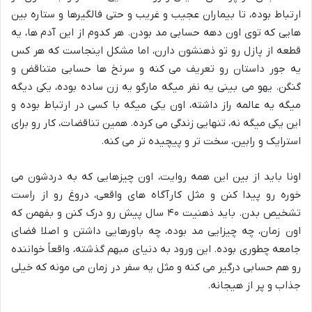
ارتباط بوده، تا بیماران عجیب و غریب و حتی فالگیرها و ستاره بین
هایی که توی اون دهه حسابی مد بودن. هر کدوم از این آدم ها، یه
قطعه از پازل رو تو ذهنشون دارن، اما مشکل اینجاست که هر کس
یه جور داستان رو تعریف می کنه و سرنخ ها حسابی متناقض و
گنگن. یهو می بینی یه نفر میگه مارگو یه زن ساده بوده، یکی دیگه
میگه یه عالمه راز داشته، اون یکی میگه با کسی در ارتباط بوده و
این یکی میگه نه، تنهایی زندگی می کرده. همین تناقضات، کار رو برای
استرایک و رابین، سخت تر و پیچیده تر می کنه.
اونا باید از بین این همه روایت، اون چیزهایی که به دردشون می
خوره رو پیدا کنن و مثل کارآگاه های واقعی، دروغ رو از راست
تشخیص بدن. باید ذهنیت ۴۰ سال پیش رو درک کنن و بفهمن که
اون زمان، چه چیزایی مد بوده، چه باورهایی داشتن و اصلا فضای
جامعه چطوری بوده. این ورود به دنیای مبهم گذشته، واقعاً خواننده
رو هم حسابی درگیر می کنه و مثل یه سفر در زمان می مونه که خیلی
جذاب و پر از هیجانه.