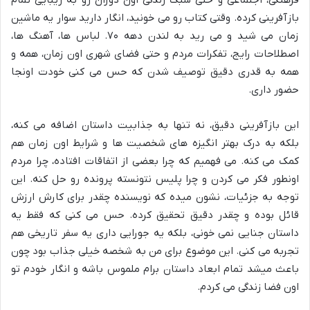
فرهنگی، اجتماعی و حتی سبک زندگی اون دوران رو به زیبایی تمام
بازآفرینی کرده. وقتی کتاب رو می خونید، انگار دارید سوار یه ماشین
زمان می شید و می رید به لندن دهه ۷۰. لباس ها، آهنگ ها،
اصطلاحات رایج، تفکرات مردم و حتی فضای شهری اون زمان، همه و
همه به قدری دقیق توصیف شدن که حس می کنی خودت اونجا
حضور داری.
این بازآفرینی دقیق، نه تنها به جذابیت داستان اضافه می کنه،
بلکه به درک بهتر انگیزه های شخصیت ها و شرایط اون زمان هم
کمک می کنه. می فهمیم که چرا بعضی از اتفاقات افتاده، چرا مردم
اونطور فکر می کردن و چرا پلیس نتونسته پرونده رو حل کنه. این
توجه به جزئیات، نشون میده که نویسنده چقدر برای کارش ارزش
قائل بوده و چقدر دقیق تحقیق کرده. حس می کنی که فقط یه
داستان جنایی نمی خونی، بلکه یه جورایی داری یه سفر تاریخی هم
تجربه می کنی. این موضوع برای من به شخصه خیلی جذاب بود چون
باعث میشد تمام ابعاد داستان برام ملموس باشه و انگار خودم تو
اون فضا زندگی می کردم.