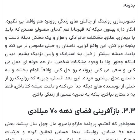
بدونه.
تصویرسازی رولینگ از چالش های زندگی روزمره هم واقعا بی نظیره.
انگار داره بهمون میگه که قهرمانا هم آدمای معمولی هستن که باید
با بیماری، طلاق، مشکلات خانوادگی و هزار و یک مشکل دیگه دست و
پنجه نرم کنن. این واقع گرایی، داستان رو خیلی ملموس تر می کنه و
باعث میشه بیشتر از قبل، به استرایک و رابین نزدیک بشیم. دیدن
اینکه چطور اونا با وجود مشکلات شخصی، باز هم حرفه ای عمل می
کنن و سعی می کنن پرونده رو حل کنن، واقعاً الهام بخشه و به
داستان عمق بیشتری میده. این بعد انسانی، چیزیه که رولینگ رو از
خیلی از نویسنده های دیگه جدا می کنه و باعث میشه کتاباش، فقط
یه داستان نباشن، بلکه یه تجربه عمیق از زندگی باشن.
۳.۳. بازآفرینی فضای دهه ۷۰ میلادی
همونطور که گفتیم، پرونده مارگو بامبرو، مال چهل سال پیشه، یعنی
دهه ۷۰ میلادی. رولینگ اینجا حسابی تحقیق کرده و جزئیات