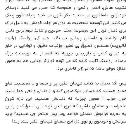
رابین الاکوت هستن. رابطه ی حرفه ای و شخصی اونا، با همه فراز و
نشیب هاش، انقدر واقعی و ملموسه که حس می کنید دوستای
خودتونن. باهاشون می خندید، نگرانشون می شید و باهاشون زندگی
می کنید. این توسعه شخصیت ها توی هر جلد، خودش یه دلیل بزرگ
برای دنبال کردن این مجموعه است. سومین و شاید مهم ترین دلیل،
قلم توانمند و داستان پردازی بی نظیر جی. کی. رولینگ (رابرت
گالبریت) هستش. تعلیق بی نظیر، جزئیات دقیق، و توانایی در خلق
یه دنیای کامل و باورپذیر، چیزیه که فقط از یه نویسنده بزرگ
برمیاد. رولینگ ثابت کرده که می تونه تو ژانر جنایی هم به همون
اندازه موفق باشه که تو ژانر فانتزی بود.
پس اگه دنبال یه کتاب هیجان انگیز، پر از معما و با شخصیت های
عمیق هستید که حسابی سرگرمتون کنه و از دنیای واقعی جدا بشید،
خون خراب 1 همون چیزیه که دنبالش هستید. این تازه شروع
ماجراست و مطمئن باشید که غرق شدن تو دنیای استرایک و رابین،
یه تجربه فراموش نشدنی خواهد بود. پس منتظر چی هستید؟ برید
سراغش و خودتون رو توی دل این معمای هیجان انگیز بیندازید!