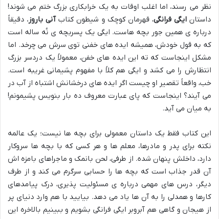
نظر می رسند، اما اغلب اوقات به یک خرابکاری بزرگ ختم می شوند!
داستان
ایگی فرانگی
، قهرمان کوچک و شیطون کتاب
آنی باروز
، دقیقاً
درباره ی همین جور بچه هاست. ایگی یک پسربچه ی نُه ساله است
که به قول خودش، همیشه ایده های خفنی توی سرش می چرخد. اما
مشکل اینجاست که ته این ایده های خفن، معمولاً یک دردسر بزرگ
انتظارش را می کشد و ایگی هم کلاً با مفهوم پشیمانی غریبه است.
خب، واقعاً تقصیر او چیست اگر ایده های درخشانش اشتباه از آب در
می آیند؟ اینجاست که پای عبارت معروف ده بار بنویس پشیمونم!
به میان می آید.
این کتاب فقط یک داستان معمولی برای بچه ها نیست؛ یک عالمه
نکته برای پدر و مادرها، معلم ها و هر کسی که با بچه ها سروکار
دارد، داخلش پنهان شده. از طرفی، لحن بانمک و ماجراهای بامزه اش
آن قدر جذاب است که بچه ها را حسابی سرگرم می کند و از طرف
دیگر، درس های مهمی درباره ی مسئولیت پذیری، درک پیامدهای
کارها و همدلی را به آن ها یاد می دهد. بیایید با هم وارد دنیای پر
از هیجان و گاهی هم آبروبر ایگی فرانگی بشویم و ببینیم بالاخره این