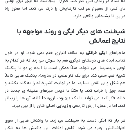
که شده در زندگی اش فکر کند، فکر!). اینجاست که ایگی برای اولین
بار، کمی از مفهوم عواقب کارهایش را درک می کند، اما هنوز راه
درازی تا پشیمانی واقعی دارد.
شیطنت های دیگر ایگی و روند مواجهه با
نتایج اعمالش
ماجراهای
ایگی فرانگی
به سقف انباری ختم نمی شود. او در طول
کتاب، ایده های درخشان دیگری هم به سرش می زند که هر کدام به
نوعی دردسرساز می شوند. مثلاً ممکن است با ایده ی دو تا پنکیک
شبیه هم، سعی کند برای یک کار علمی در مدرسه، پنکیک هایی کاملاً
هم شکل و بی نقص بسازد، اما در نهایت آشپزخانه را به گند بکشد و
همه چیز را خراب کند. یا مثلاً با دیدن میزهای عتیقه ی جدید در
خانه، فکر کند می تواند با یک «بهبودسازی» خلاقانه، آن ها را زیباتر
کند، اما در عمل، ارزش تاریخی و زیبایی اصلی شان را از بین ببرد.
هر بار که ایگی دست به شیطنت می زند، با واکنش هایی از سوی
اطرافیانش روبرو می شود. گاهی اوقات این واکنش ها به شکل