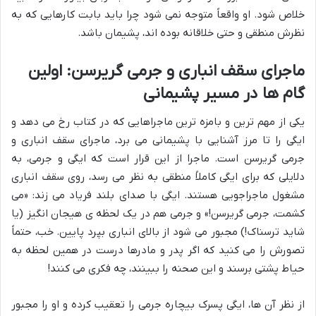
خلاص شود. او واقعاً متوجه نمی شود چرا باید بابت کارهایی که به
نظرش منطقی و حتی خلاقانه بوده اند، پشیمان باشد.
ماجرای سقف انباری و جرمی گریرسن: اولین
گام ها در مسیر پشیمانی
یکی از مهم ترین و بامزه ترین ماجراهایی که در کتاب رخ می دهد و
ایگی را تا مرز آشنایی با پشیمانی می برد، ماجرای سقف انباری و
جرمی گریرسن است. ماجرا از این قرار است که ایگی و جرمی، به
دلایلی که برای ایگی کاملاً منطقی به نظر می رسد، روی سقف انباری
مشغول ماجراجویی هستند. ایگی با صدای بلند فریاد می زند: «می
کشمت، جرمی گریرسن!» و جرمی هم در یک لحظه ی هیجان انگیز (یا
شاید ترسناک!) مجبور می شود از بالای انباری بپرد پایین. خب، حتماً
تصورش را می کنید که اگر پدر و مادرها درست در همین لحظه به
حیاط پشتی برسند و این صحنه را ببینند، چه فکری می کنند!
از نظر آن ها، ایگی پسرک بیچاره جرمی را تعقیب کرده و او را مجبور