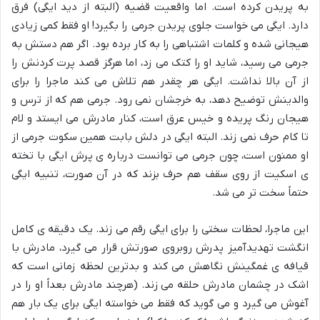
به پریدن کرده است. اما واقعیت قضیه (البته از دید ایگی) فرق
دارد. ایگی می خواست جلوی پریدن جرمی را بگیرد! او فقط کمی زیادی
هیجانی شده و کلمات اشتباهی را به کار برده بود. اگر هم دستش به
جرمی می رسید، شاید او را کتک می زد، اما هرگز قصد پرت کردنش را
از آن بالا نداشت. ایگی هر چقدر هم تلاش می کند ماجرا را برای
والدینش توضیح دهد، به خرجشان نمی رود. جرمی هم که از ترس و
هیجان رنگ پریده و خیس عرق است، کنار مادرش می ایستد و لام
تا کام حرف نمی زند. البته ایگی در دلش بابت همین سکوت جرمی از
او ممنون است، چون جرمی می توانست درباره ی پرش ایگی با تخته
ی اسکیت از روی سقف هم حرف بزند که در آن صورت، تنبیه ایگی
حتماً سخت تر می شد.
این ماجرا، لحظات سختی را برای ایگی رقم می زند. یک دقیقه ی کامل
انگشت تهدیدآمیز پدرش روبروی صورتش قرار می گیرد، مادرش با
قیافه ی غمگینش نگاهش می کند و بدترین لحظه زمانی است که
اشک در چشمان مادرش حلقه می زند. (هرچند مادرش بعداً او را در
آغوش می گیرد و می گوید که فقط می خواسته ایگی برای یک بار هم