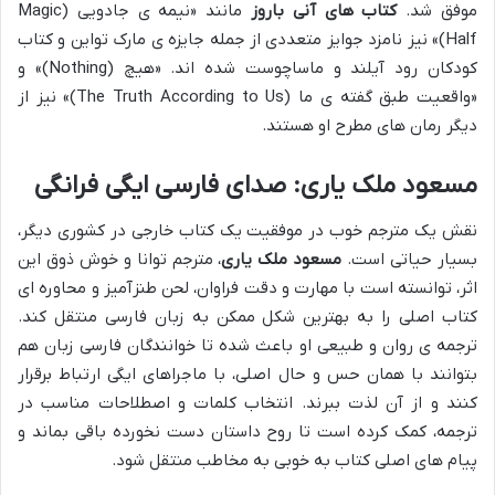
موفق شد.
کتاب های آنی باروز
مانند «نیمه ی جادویی (Magic
Half)» نیز نامزد جوایز متعددی از جمله جایزه ی مارک تواین و کتاب
کودکان رود آیلند و ماساچوست شده اند. «هیچ (Nothing)» و
«واقعیت طبق گفته ی ما (The Truth According to Us)» نیز از
دیگر رمان های مطرح او هستند.
مسعود ملک یاری: صدای فارسی ایگی فرانگی
نقش یک مترجم خوب در موفقیت یک کتاب خارجی در کشوری دیگر،
بسیار حیاتی است.
مسعود ملک یاری
، مترجم توانا و خوش ذوق این
اثر، توانسته است با مهارت و دقت فراوان، لحن طنزآمیز و محاوره ای
کتاب اصلی را به بهترین شکل ممکن به زبان فارسی منتقل کند.
ترجمه ی روان و طبیعی او باعث شده تا خوانندگان فارسی زبان هم
بتوانند با همان حس و حال اصلی، با ماجراهای ایگی ارتباط برقرار
کنند و از آن لذت ببرند. انتخاب کلمات و اصطلاحات مناسب در
ترجمه، کمک کرده است تا روح داستان دست نخورده باقی بماند و
پیام های اصلی کتاب به خوبی به مخاطب منتقل شود.