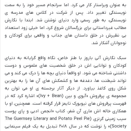
به عنوان ویراستار کار می کرد. اما سرانجام مسیر خود را به سمت
نویسندگی تغییر داد. پس از شرکت در کلاس های مدرسه ی
نویسندگی، به طور رسمی وارد دنیای نوشتن شد. ابتدا با نگارش
مطالب غیرداستانی برای بزرگسالان شروع کرد، اما خیلی زود استعداد
بی نظیرش در خلق داستان های جذاب و واقعی برای کودکان و
نوجوانان آشکار شد.
سبک نگارش آنی باروز با طنز خاص، نگاه واقع گرایانه به دنیای
کودکان و توانایی اش در خلق شخصیت های ملموس و دوست
داشتنی شناخته می شود. او واقعاً دنیای بچه ها را درک می کند و می
تواند شیطنت ها، دغدغه ها و کشمکش های آن ها را به بهترین
شکل روی کاغذ بیاورد. از دیگر آثار برجسته ی او می توان به
مجموعه ی پرفروش «آیوی و بین (Ivy + Bean)» اشاره کرد که در
فهرست پرفروش های نیویورک تایمز قرار گرفته است. همچنین، او با
همکاری خاله اش ماری آن شفر، کتاب «انجمن ادبی و پای پوست
سیب زمینی گرنزی (The Guernsey Literary and Potato Peel Pie
Society)» را نوشت که در سال ۲۰۱۸ تبدیل به یک فیلم سینمایی