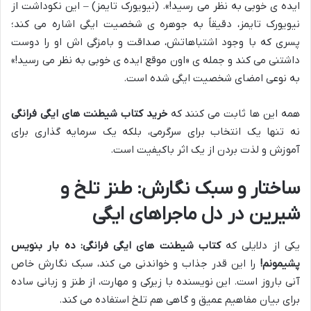
ایده ی خوبی به نظر می رسید!». (نیویورک تایمز) – این نکوداشت از
نیویورک تایمز، دقیقاً به جوهره ی شخصیت ایگی اشاره می کند؛
پسری که با وجود اشتباهاتش، صداقت و بامزگی اش او را دوست
داشتنی می کند و جمله ی «اون موقع ایده ی خوبی به نظر می رسید!»
به نوعی امضای شخصیت ایگی شده است.
همه این ها ثابت می کنند که
خرید کتاب شیطنت های ایگی فرانگی
نه تنها یک انتخاب برای سرگرمی، بلکه یک سرمایه گذاری برای
آموزش و لذت بردن از یک اثر باکیفیت است.
ساختار و سبک نگارش: طنز تلخ و
شیرین در دل ماجراهای ایگی
یکی از دلایلی که
کتاب شیطنت های ایگی فرانگی: ده بار بنویس
پشیمونم!
را این قدر جذاب و خواندنی می کند، سبک نگارش خاص
آنی باروز است. این نویسنده با زیرکی و مهارت، از طنز و زبانی ساده
برای بیان مفاهیم عمیق و گاهی هم تلخ استفاده می کند.