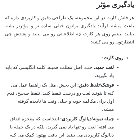
یادگیری مؤثر
هر فلش کارت در این مجموعه، یک طراحی دقیق و کاربردی داره که
باعث میشه فرآیند یادگیری براتون خیلی ساده تر و مؤثرتر بشه.
بیایید ببینیم روی هر کارت چه اطلاعاتی رو می بینید و پشتش چی
انتظارتون رو می کشه:
روی کارت:
لغت جدید:
خب، اصل مطلب همینه. کلمه انگلیسی که باید
یاد بگیرید.
فونتیک/تلفظ دقیق:
این بخش، مثل یک راهنما عمل می
کنه تا بتونید لغت رو درست تلفظ کنید. تلفظ صحیح، قدم
اول برای مکالمه خوبه و خیلی وقت ها نادیده گرفته
میشه.
جمله نمونه/دیالوگ کاربردی:
اینجاست که معجزه اتفاق
می افته! لغت رو تنها یاد نمی گیرید، بلکه در یک جمله یا
دیالوگ کاربردی می بینید. این بافت بهتون کمک می کنه