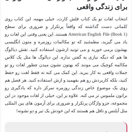
برای زندگی واقعی
انتخاب لغات تو یک کتاب فلش کارت، خیلی مهمه. این کتاب روی
کلماتی دست گذاشته که واقعاً پرتکرار و ضروری برای سطح
American English File (Book 1) هستند. این یعنی وقتی این لغات رو
یاد می گیرید، مطمئنید که تو مکالمات روزمره و متون انگلیسی
بهشون برمی خورید و می تونید ازشون استفاده کنید. نقش دیالوگ
ها هم که دیگه نیازی به گفتن نداره. این دیالوگ ها مثل یک کلاس
مکالمه کوچیک می مونند که بهتون نشون میدن چطور لغات رو تو
جملات واقعی به کار ببرید. این کمک می کنه نه فقط لغت رو حفظ
کنید، بلکه کاربردش رو هم بفهمید و ازش استفاده کنید. هر فصل هم
روی یک موضوع خاص زندگی روزمره تمرکز داره که یادگیری رو
براتون ملموس تر می کنه. علاوه بر این، خیلی از لغات موجود در این
مجموعه، جزو واژگان پرتکرار و ضروری برای آزمون های بین المللی
مثل آیلتس و تافل هم هستند که این خودش یک تیر و دو نشونه!