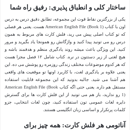
ساختار کلی و انطباق پذیری: رفیق راه شما
یکی از بزرگترین نقاط قوت این مجموعه، تطابق دقیق درس به درس
اون با کتاب American English File (Book 1) هست. یعنی هر فصلی
که تو کتاب اصلی پیش می رید، فلش کارت های مربوط به همون
درس رو می تونید پیدا کنید و واژگانش رو همونجا یاد بگیرید و مرور
کنید. این ویژگی باعث میشه روند یادگیری منظم و هدفمند باشه و
هیچ لغتی از زیر دستتون در نره. کتاب شامل ۱۲ فصل مجزا هست
که هر کدوم موضوعات مختلف زندگی روزمره رو پوشش می ده. این
یعنی علاوه بر یادگیری لغت، با کاربرد اونها تو موقعیت های واقعی
هم آشنا می شید. جالبه بدونید که این مجموعه قابلیت استفاده
مستقل هم داره. یعنی حتی اگه کتاب American English File (Book
1) رو ندارید، باز هم می تونید از این فلش کارت ها برای گسترش
دایره لغات عمومی تون استفاده کنید، چون لغات انتخابی، جزو
کلمات پرتکرار و اساسی زبان انگلیسی هستند.
آناتومی هر فلش کارت: همه چیز برای