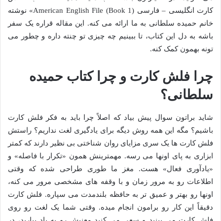
کارت انگلیسی – فارسی American English File (Book 1)» نوشته
خانم حمیده سلطانی به ما ارائه می کنه. این مقاله قراره یک سفر
باشه به دل این کتاب، تا ببینیم چه چیزی تو چنته داره و چطور می
تونه بهمون کمک کنه.
چرا فلش کارت و چرا کتاب حمیده
سلطانی؟
شاید براتون سوال پیش بیاد که اصلاً چرا باید به فکر فلش کارت
باشیم؟ مگه این همه روش دیگه برای یادگیری لغت نداریم؟ راستش
فلش کارت ها یک سری مزایای روان شناختی بی نظیر دارند که کمتر
ابزاری به پای اونها می رسه. مهمترینش همون «تکرار با فاصله» و
«یادآوری فعال» هست. مغز ما طوری طراحی شده که وقتی
اطلاعات رو به مرور زمان و با وقفه های مشخصی مرور می کنه،
اونها رو بهتر و عمیق تر به حافظه بلندمدت می سپاره. فلش کارت
دقیقاً این کار رو برامون انجام میده. وقتی شما یک لغت رو روی
فلش کارت می بینید و سعی می کنید معنیش رو به یاد بیارید، در