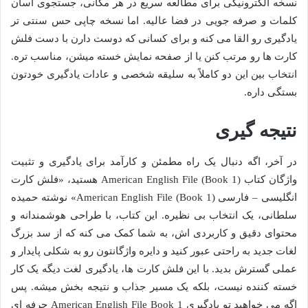
نسخه الکترونیکی برای مطالعه سریع در هر مکانی، جستجوی آسان
کلمات و صرفه جویی در فضا عالیه. اما نسخه چاپی حس سنتی تر
یادگیری رو القا می کنه و برای کسانی که دوست دارن با دست فلش
کارت ها رو مرتب کنن یا از صفحه نمایش خسته میشن، مناسب تره.
انتخاب بین این دو کاملاً به سلیقه شخصی و عادات یادگیری خودتون
بستگی داره.
نتیجه گیری
در آخر، اگه دنبال یک راه مطمئن و کارآمد برای یادگیری و تثبیت
واژگان کتاب American English File (Book 1) هستید، «فلش کارت
انگلیسی – فارسی American English File (Book 1)» نوشته حمیده
سلطانی، یک انتخاب بی نظیره. این کتاب، با طراحی هوشمندانه و
محتوای دقیق و کاربردی اش، به شما کمک می کنه که از سد بزرگ
لغات جدید به راحتی عبور کنید و دایره واژگانتون رو به شکلی پایدار و
عملی گسترش بدید. با این فلش کارت ها، یادگیری لغت دیگه یک کار
خسته کننده نیست، بلکه یک مسیر جذاب و نتیجه بخش میشه. پس
اگه می خواهید تو یادگیری American English File Book 1 حرفه ای