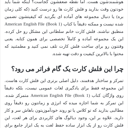
هوشمندشون هست. اما نقطه ضعفشون کجاست؟ اینکه شما باید
خودتون وقت بذارید و فلش کارت ها رو درست کنید (که کلی زمان
بره) یا دنبال مجموعه های آماده ای بگردید که کیفیتشون تضمین
شده نیست و ممکنه دقیقاً با کتاب American English File (Book 1)
منطبق نباشند. فلش کارت خانم سلطانی این مشکل رو حل کرده.
این یک مجموعه آماده و کاملاً تخصصی برای همون کتابه. یعنی
وقتتون رو برای ساخت فلش کارت تلف نمی کنید و مطمئنید که
محتوا با بالاترین کیفیت و دقت تهیه شده.
چرا این فلش کارت یک گام فراتر می رود؟
تمرکز و ساختار هدفمند، دلیل اصلی برتری این فلش کارت هاست.
این مجموعه فقط برای یادگیری لغات عمومی نیست، بلکه دقیقاً
روی واژگان کتاب American English File (Book 1) متمرکز شده.
این تمرکز به شما اجازه میده که انرژی و زمانتون رو دقیقاً روی
مطالبی بذارید که تو کلاس یا تو روند خودآموزیتون باهاش سر و کار
دارید. علاوه بر این، وجود دیالوگ های کاربردی برای هر لغت، این
فلش کارت رو از یک ابزار ساده حفظ لغت به یک ابزار جامع برای