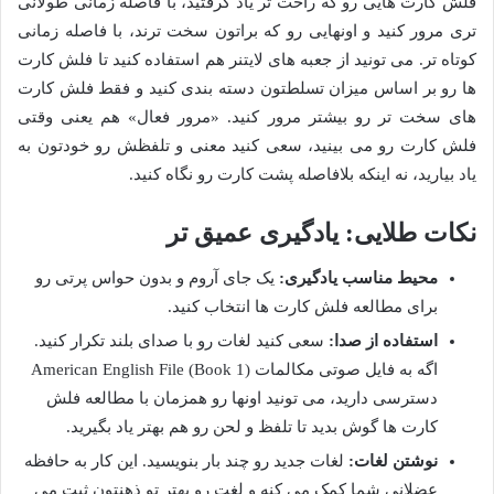
فلش کارت هایی رو که راحت تر یاد گرفتید، با فاصله زمانی طولانی
تری مرور کنید و اونهایی رو که براتون سخت ترند، با فاصله زمانی
کوتاه تر. می تونید از جعبه های لایتنر هم استفاده کنید تا فلش کارت
ها رو بر اساس میزان تسلطتون دسته بندی کنید و فقط فلش کارت
های سخت تر رو بیشتر مرور کنید. «مرور فعال» هم یعنی وقتی
فلش کارت رو می بینید، سعی کنید معنی و تلفظش رو خودتون به
یاد بیارید، نه اینکه بلافاصله پشت کارت رو نگاه کنید.
نکات طلایی: یادگیری عمیق تر
محیط مناسب یادگیری:
یک جای آروم و بدون حواس پرتی رو
برای مطالعه فلش کارت ها انتخاب کنید.
استفاده از صدا:
سعی کنید لغات رو با صدای بلند تکرار کنید.
اگه به فایل صوتی مکالمات American English File (Book 1)
دسترسی دارید، می تونید اونها رو همزمان با مطالعه فلش
کارت ها گوش بدید تا تلفظ و لحن رو هم بهتر یاد بگیرید.
نوشتن لغات:
لغات جدید رو چند بار بنویسید. این کار به حافظه
عضلانی شما کمک می کنه و لغت رو بهتر تو ذهنتون ثبت می