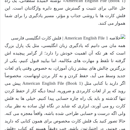
American English File (Book 1)» نوشته حمیده سلطانی، یک راه
حل عالی برای تثبیت و گسترش سریع دایره واژگانتان است. این
فلش کارت ها با روشی جذاب و مؤثر، مسیر یادگیری را برای شما
هموار می کنند.
همه مان می دانیم که یادگیری زبان انگلیسی، مثل یک پازل بزرگ
است که هر تکه آن اهمیت خودش را دارد؛ از گرامر پیچیده اش
گرفته تا تلفظ و مهارت های مکالمه. اما بیایید قبول کنیم، یکی از
بزرگترین چالش های بیشتر زبان آموزان، به خصوص وقتی پای لغات
جدید وسط می آید، حفظ کردن و به کار بردن اونهاست. مخصوصاً
اگر دارید با کتابی مثل American English File (Book 1) پیش می
روید که پر از لغات کاربردی و ضروریه. اینجا دیگه کار از حفظ کردن
تنها گذشته و باید یک راه چاره حسابی پیدا کنیم. خیلی ها به فلش
کارت رو می آورند، ابزاری که شاید در نگاه اول ساده به نظر بیاد،
ولی اگه درست و حسابی طراحی شده باشه، واقعاً معجزه می کنه.
حالا تصور کنید یک فلش کارت مخصوص برای همون کتابی که دارید
می خونید، در اختیارتون باشه. خب دقیقاً همینه که کتاب «فلش